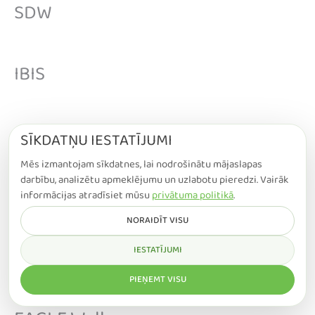
SDW
IBIS
KDY
SĪKDATŅU IESTATĪJUMI
Mēs izmantojam sīkdatnes, lai nodrošinātu mājaslapas
darbību, analizētu apmeklējumu un uzlabotu pieredzi. Vairāk
IBIS Wall
informācijas atradīsiet mūsu
privātuma politikā
.
NORAIDĪT VISU
COLIBRI Wall
IESTATĪJUMI
PIEŅEMT VISU