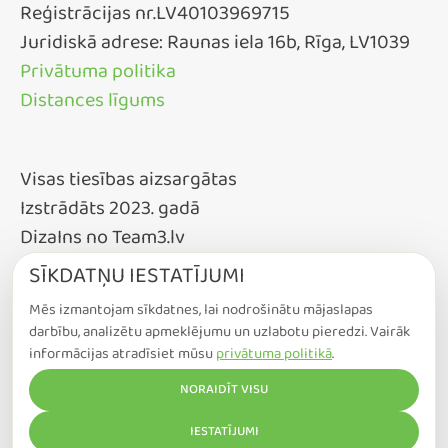
Reģistrācijas nr.LV40103969715
Juridiskā adrese: Raunas iela 16b, Rīga, LV1039
Privātuma politika
Distances līgums
Visas tiesības aizsargātas
Izstrādāts 2023. gadā
DizaIns no Team3.lv
SĪKDATŅU IESTATĪJUMI
Mēs izmantojam sīkdatnes, lai nodrošinātu mājaslapas
darbību, analizētu apmeklējumu un uzlabotu pieredzi. Vairāk
informācijas atradīsiet mūsu
privātuma politikā
.
NORAIDĪT VISU
COOKIE IESTATĪJUMI
IESTATĪJUMI