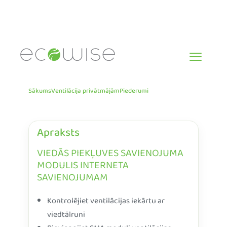
Skip
to
content
Sākums
Ventilācija privātmājām
Piederumi
Apraksts
VIEDĀS PIEKĻUVES SAVIENOJUMA
MODULIS INTERNETA
SAVIENOJUMAM
Kontrolējiet ventilācijas iekārtu ar
viedtālruni