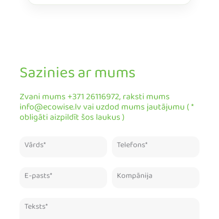
Sazinies ar mums
Zvani mums +371 26116972, raksti mums
info@ecowise.lv vai uzdod mums jautājumu ( *
obligāti aizpildīt šos laukus )