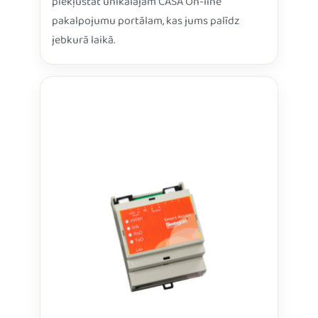
piekļūstat unikālajam CASA On-line
pakalpojumu portālam, kas jums palīdz
jebkurā laikā.