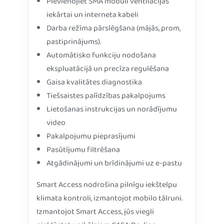
Pievienojiet SMA moduli ventilācijas
iekārtai un interneta kabeli
Darba režīma pārslēgšana (mājās, prom,
pastiprinājums).
Automātisko funkciju nodošana
ekspluatācijā un precīza regulēšana
Gaisa kvalitātes diagnostika
Tiešsaistes palīdzības pakalpojums
Lietošanas instrukcijas un norādījumu
video
Pakalpojumu pieprasījumi
Pasūtījumu filtrēšana
Atgādinājumi un brīdinājumi uz e-pastu
Smart Access nodrošina pilnīgu iekštelpu
klimata kontroli, izmantojot mobilo tālruni.
Izmantojot Smart Access, jūs viegli