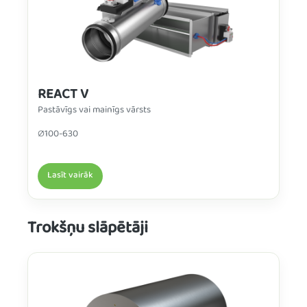
REACT V
Pastāvīgs vai mainīgs vārsts
∅100-630
Lasīt vairāk
Trokšņu slāpētāji