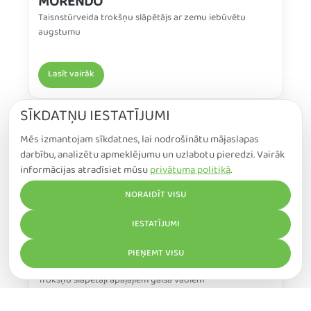
MORENDO
Taisnstūrveida trokšņu slāpētājs ar zemu iebūvētu
augstumu
Lasīt vairāk
SĪKDATŅU IESTATĪJUMI
Mēs izmantojam sīkdatnes, lai nodrošinātu mājaslapas
darbību, analizētu apmeklējumu un uzlabotu pieredzi. Vairāk
informācijas atradīsiet mūsu
privātuma politikā
.
NORAIDĪT VISU
IESTATĪJUMI
PIEŅEMT VISU
SORDO-C
Trokšņu slāpētāji apaļajiem gaisa vadiem