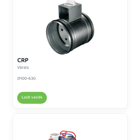
CRP
Vārsts
∅100-630
Lasīt vairāk