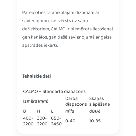
Pateicoties tā unikālajam dizainam ar
savienojumu, kas vērsts uz sānu
deflektoriem, CALMO ir piemērots lietošanai
gan kanālos, gan tiešā savienojumā ar gaisa
apstrādes iekārtu.
Tehniskie dati
CALMO – Standarta diapazons
Darba
Skaņas
Izmērs (mm)
diapazons
slāpēšana
B
H
L
m³/s
dB(A)
400-
300-
650-
0-40
10-35
2200
2200
2450