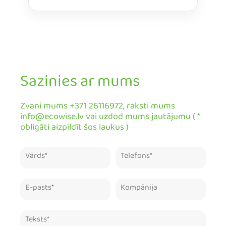
Sazinies ar mums
Zvani mums +371 26116972, raksti mums
info@ecowise.lv vai uzdod mums jautājumu ( *
obligāti aizpildīt šos laukus )