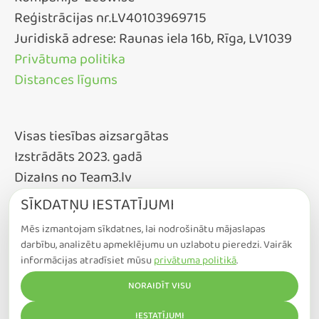
Kompānija "Ecowise"
Reģistrācijas nr.LV40103969715
Juridiskā adrese: Raunas iela 16b, Rīga, LV1039
Privātuma politika
Distances līgums
Visas tiesības aizsargātas
Izstrādāts 2023. gadā
DizaIns no Team3.lv
SĪKDATŅU IESTATĪJUMI
Mēs izmantojam sīkdatnes, lai nodrošinātu mājaslapas
darbību, analizētu apmeklējumu un uzlabotu pieredzi. Vairāk
informācijas atradīsiet mūsu
privātuma politikā
.
NORAIDĪT VISU
COOKIE IESTATĪJUMI
IESTATĪJUMI