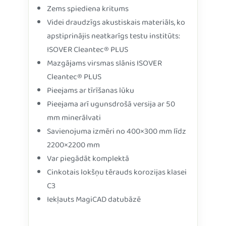
Zems spiediena kritums
Videi draudzīgs akustiskais materiāls, ko
apstiprinājis neatkarīgs testu institūts:
ISOVER Cleantec® PLUS
Mazgājams virsmas slānis ISOVER
Cleantec® PLUS
Pieejams ar tīrīšanas lūku
Pieejama arī ugunsdrošā versija ar 50
mm minerālvati
Savienojuma izmēri no 400×300 mm līdz
2200×2200 mm
Var piegādāt komplektā
Cinkotais lokšņu tērauds korozijas klasei
C3
Iekļauts MagiCAD datubāzē