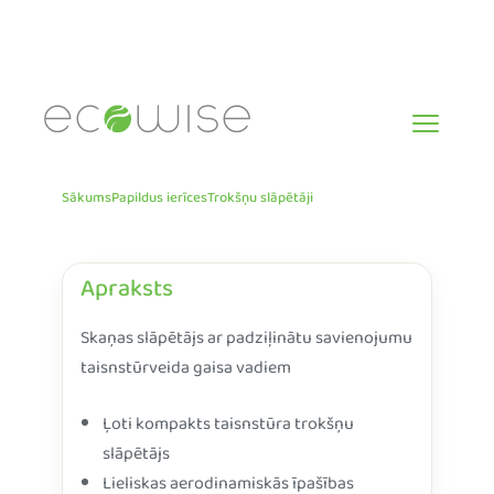
Skip
to
content
Sākums
Papildus ierīces
Trokšņu slāpētāji
Apraksts
Skaņas slāpētājs ar padziļinātu savienojumu
taisnstūrveida gaisa vadiem
Ļoti kompakts taisnstūra trokšņu
slāpētājs
Lieliskas aerodinamiskās īpašības