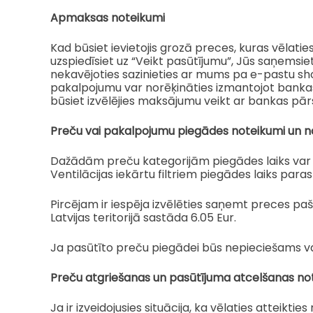
Apmaksas noteikumi
Kad būsiet ievietojis grozā preces, kuras vēlatie
uzspiedīsiet uz “Veikt pasūtījumu”, Jūs saņemsi
nekavējoties sazinieties ar mums pa e-pastu sho
pakalpojumu var norēķināties izmantojot banka
būsiet izvēlējies maksājumu veikt ar bankas pā
Preču vai pakalpojumu piegādes noteikumi un n
Dažādām preču kategorijām piegādes laiks var a
Ventilācijas iekārtu filtriem piegādes laiks pa
Pircējam ir iespēja izvēlēties saņemt preces pa
Latvijas teritorijā sastāda 6.05 Eur.
Ja pasūtīto preču piegādei būs nepieciešams vair
Preču atgriešanas un pasūtījuma atcelšanas no
Ja ir izveidojusies situācija, ka vēlaties attei