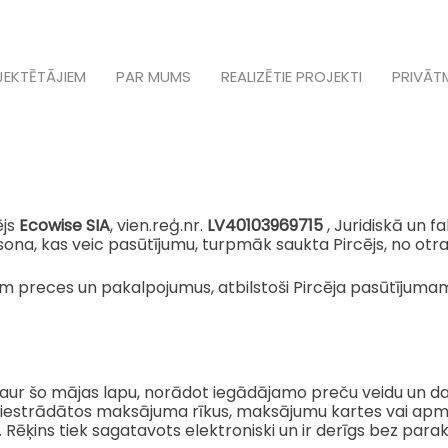
JEKTĒTĀJIEM
PAR MUMS
REALIZĒTIE PROJEKTI
PRIVĀT
ējs
Ecowise SIA
, vien.reģ.nr.
LV40103969715
, Juridiskā un f
ona, kas veic pasūtījumu, turpmāk saukta Pircējs, no otr
 preces un pakalpojumus, atbilstoši Pircēja pasūtījum
caur šo mājas lapu, norādot iegādājamo preču veidu un da
alā iestrādātos maksājuma rīkus, maksājumu kartes vai a
Rēķins tiek sagatavots elektroniski un ir derīgs bez parak