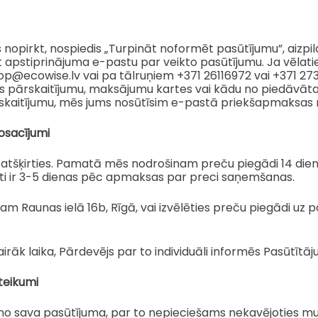
s nopirkt, nospiedis „Turpināt noformēt pasūtījumu”, aizpil
et apstiprinājuma e-pastu par veikto pasūtījumu. Ja vēlati
p@ecowise.lv vai pa tālruņiem +371 26116972 vai +371 273
s pārskaitījumu, maksājumu kartes vai kādu no piedāvāta
rskaitījumu, mēs jums nosūtīsim e-pastā priekšapmaksas r
osacījumi
tšķirties. Pamatā mēs nodrošinam preču piegādi 14 dien
rasti ir 3-5 dienas pēc apmaksas par preci saņemšanas.
šam Raunas ielā 16b, Rīgā, vai izvēlēties preču piegādi 
āk laika, Pārdevējs par to individuāli informēs Pasūtītāju
teikumi
kties no sava pasūtījuma, par to nepieciešams nekavējoties