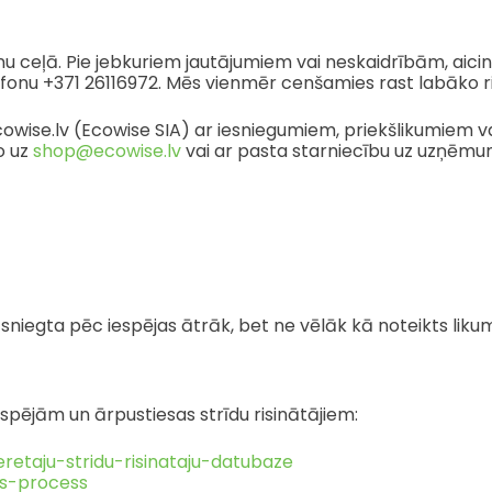
 sarunu ceļā. Pie jebkuriem jautājumiem vai neskaidrībām, 
efonu +371 26116972. Mēs vienmēr cenšamies rast labāko r
ā ecowise.lv (Ecowise SIA) ar iesniegumiem, priekšlikumie
o uz
shop@ecowise.lv
vai ar pasta starniecību uz uzņēmuma
 sniegta pēc iespējas ātrāk, bet ne vēlāk kā noteikts liku
espējām un ārpustiesas strīdu risinātājiem:
retaju-stridu-risinataju-datubaze
as-process