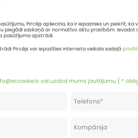
ījumu, Pircējs apliecina, ka ir iepazinies un piekrīt, ka vi
u piegādi saskaņā ar normatīvo aktu prasībām. Ievadot inf
ēja pasūtījuma apstrādi.
rādi Pircējs var iepazīties interneta veikala sadaļā
privāt
o@ecowise.lv vai uzdod mums jautājumu ( * obligāt