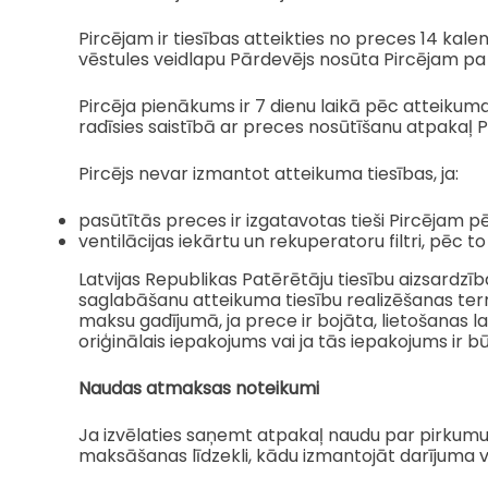
Pircējam ir tiesības atteikties no preces 14 ka
vēstules veidlapu Pārdevējs nosūta Pircējam pa
Pircēja pienākums ir 7 dienu laikā pēc atteikum
radīsies saistībā ar preces nosūtīšanu atpakaļ P
Pircējs nevar izmantot atteikuma tiesības, ja:
pasūtītās preces ir izgatavotas tieši Pircējam p
ventilācijas iekārtu un rekuperatoru filtri, pēc
Latvijas Republikas Patērētāju tiesību aizsardzī
saglabāšanu atteikuma tiesību realizēšanas term
maksu gadījumā, ja prece ir bojāta, lietošanas la
oriģinālais iepakojums vai ja tās iepakojums ir bū
Naudas atmaksas noteikumi
Ja izvēlaties saņemt atpakaļ naudu par pirkumu 
maksāšanas līdzekli, kādu izmantojāt darījuma v