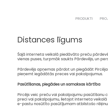
Skip
to
content
PRODUKTI
PRO
Distances līgums
Šajā interneta veikalā piedāvāto preču pārdev
vienas puses, turpmāk saukts Pārdevējs, un pers
Pārdevējs apņemas pārdot un piegādāt Pircējam
pieņemt iegādātās preces vai pakalpojumus.
Pasūtīšanas, piegādes un samaksas kārtība
Pircējs veic preču vai pakalpojumu pasūtīšanu 
preci vai pakalpojumu, lietojot interneta veik
e-pastu nosūtīto pasūtījumam atbilstošo rēķinu. 