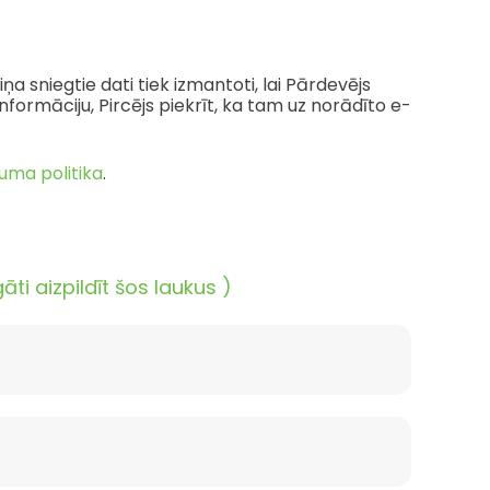
ņa sniegtie dati tiek izmantoti, lai Pārdevējs
ormāciju, Pircējs piekrīt, ka tam uz norādīto e-
uma politika
.
i aizpildīt šos laukus )