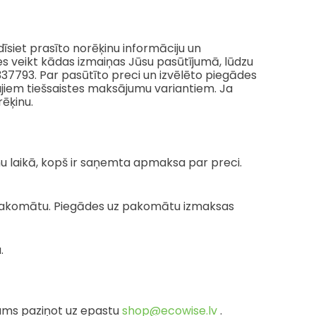
dīsiet prasīto norēķinu informāciju un
es veikt kādas izmaiņas Jūsu pasūtījumā, lūdzu
37793. Par pasūtīto preci un izvēlēto piegādes
jiem tiešsaistes maksājumu variantiem. Ja
ēķinu.
u laikā, kopš ir saņemta apmaksa par preci.
uz pakomātu. Piegādes uz pakomātu izmaksas
.
 mums paziņot uz epastu
shop@ecowise.lv
.