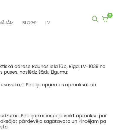
0
0
MĀJĀM
BLOGS
LV
items
in
cart
aktiskā adrese Raunas iela 16b, Rīga, LV-1039 no
as puses, noslēdz šādu Līgumu:
am, savukārt Pircējs apņemas apmaksāt un
udzumu. Pircējam ir iespēja veikt apmaksu par
pmaksājot pārdevēja sagatavoto un Pircējam pa
sta.