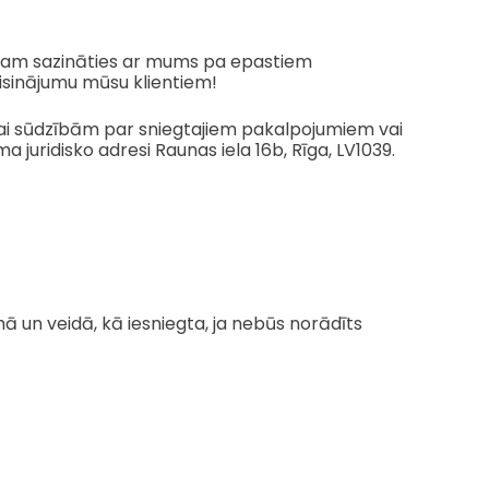
aicinam sazināties ar mums pa epastiem
isinājumu mūsu klientiem!
m vai sūdzībām par sniegtajiem pakalpojumiem vai
 juridisko adresi Raunas iela 16b, Rīga, LV1039.
mā un veidā, kā iesniegta, ja nebūs norādīts