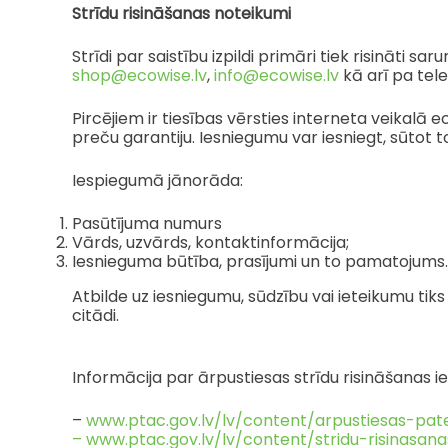
Strīdu risināšanas noteikumi
Strīdi par saistību izpildi primāri tiek risināti
shop@ecowise.lv
,
info@ecowise.lv
kā arī pa tel
Pircējiem ir tiesības vērsties interneta veikal
preču garantiju. Iesniegumu var iesniegt, sūtot t
Iespiegumā jānorāda:
Pasūtījuma numurs
Vārds, uzvārds, kontaktinformācija;
Iesnieguma būtība, prasījumi un to pamatojums.
Atbilde uz iesniegumu, sūdzību vai ieteikumu tiks
citādi.
Informācija par ārpustiesas strīdu risināšanas i
–
www.ptac.gov.lv/lv/content/arpustiesas-pate
– www.ptac.gov.lv/lv/content/stridu-risinasan