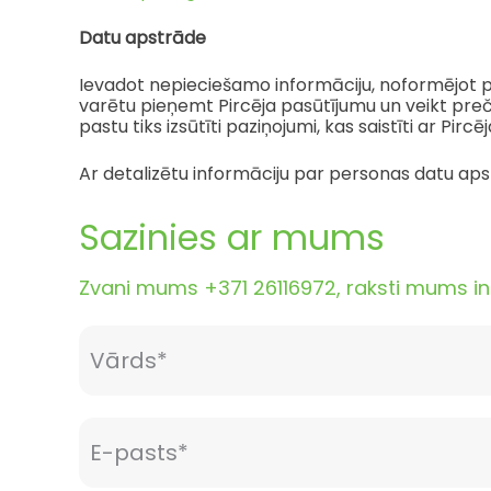
Datu apstrāde
Ievadot nepieciešamo informāciju, noformējot pasūt
varētu pieņemt Pircēja pasūtījumu un veikt preč
pastu tiks izsūtīti paziņojumi, kas saistīti ar Pirc
Ar detalizētu informāciju par personas datu apst
Sazinies ar mums
Zvani mums +371 26116972, raksti mums inf