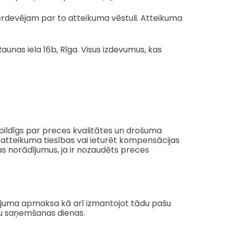
Pārdevējam par to atteikuma vēstuli. Atteikuma
unas iela 16b, Rīga. Visus izdevumus, kas
atbildīgs par preces kvalitātes un drošuma
 atteikuma tiesības vai ieturēt kompensācijas
jas norādījumus, ja ir nozaudēts preces
ūtījuma apmaksa kā arī izmantojot tādu pašu
ču saņemšanas dienas.