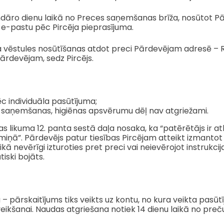
lendāro dienu laikā no Preces saņemšanas brīža, nosūtot 
 e-pastu pēc Pircēja pieprasījuma.
a vēstules nosūtīšanas atdot preci Pārdevējam adresē – Ra
ārdevējam, sedz Pircējs.
ēc individuāla pasūtījuma;
 to saņemšanas, higiēnas apsvērumu dēļ nav atgriežami.
bas likuma 12. panta sestā daļa nosaka, ka “patērētājs ir 
iņā”. Pārdevējs patur tiesības Pircējam atteikt izmantot
ikā nevērīgi izturoties pret preci vai neievērojot instrukci
tiski bojāts.
– pārskaitījums tiks veikts uz kontu, no kura veikta pas
eikšanai. Naudas atgriešana notiek 14 dienu laikā no pre