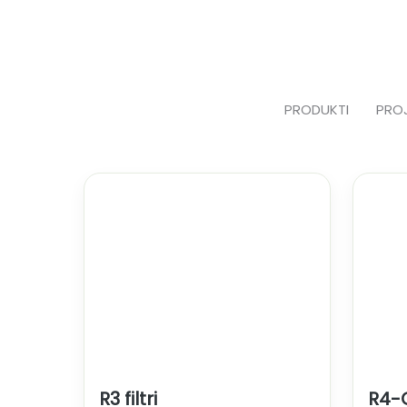
Skip
to
content
PRODUKTI
PRO
R3 filtri
R4-C 