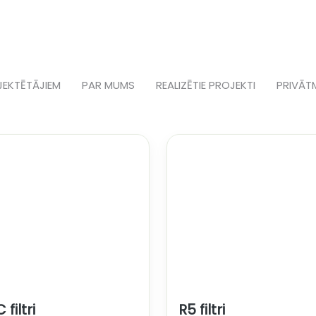
JEKTĒTĀJIEM
PAR MUMS
REALIZĒTIE PROJEKTI
PRIVĀT
filtri
R5 filtri