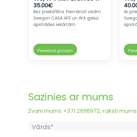
35.00
€
40.0
Bez priekšfiltra. Piemēroti visām
Ar pri
Swegon CASA W3 un W4 gaisa
Swego
apstrādes iekārtām.
apstr
Pievienot grozam
Piev
Sazinies ar mums
Zvani mums +371 26116972, raksti mums i