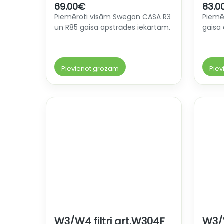
69.00
€
83.0
Piemēroti visām Swegon CASA R3
Piemē
un R85 gaisa apstrādes iekārtām.
gaisa
Pievienot grozam
Piev
W3/W4 filtri art.W304F
W3/W