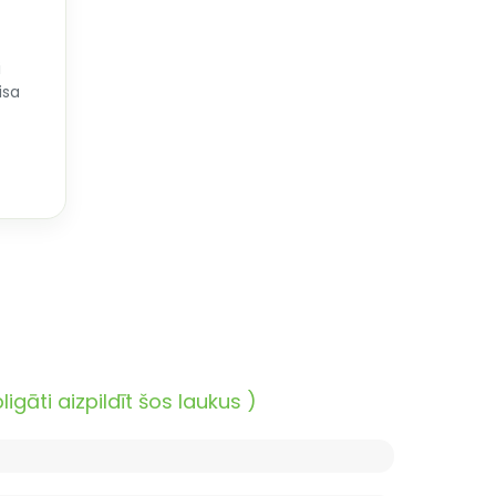
i
isa
āti aizpildīt šos laukus )