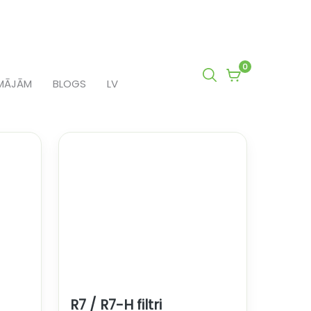
0
0
MĀJĀM
BLOGS
LV
items
in
cart
R7 / R7-H filtri