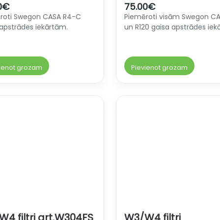
0
€
75.00
€
roti Swegon CASA R4-C
Piemēroti visām Swegon CA
 apstrādes iekārtām.
un R120 gaisa apstrādes iek
ienot grozam
Pievienot grozam
4 filtri art.W304FS
W3/W4 filtri