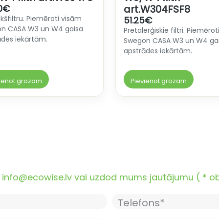
0
€
art.W304FSF8
ekšfiltru. Piemēroti visām
51.25
€
n CASA W3 un W4 gaisa
Pretalerģiskie filtri. Piemērot
ādes iekārtām.
Swegon CASA W3 un W4 ga
apstrādes iekārtām.
ienot grozam
Pievienot grozam
nfo@ecowise.lv vai uzdod mums jautājumu ( * oblig