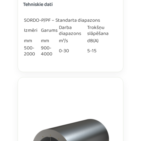
Tehniskie dati
SORDO-P/PF – Standarta diapazons
Darba
Trokšņu
Izmēri
Garums
diapazons
slāpēšana
mm
mm
m³/s
dB(A)
500-
900-
0-30
5-15
2000
4000