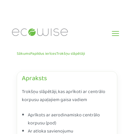
Skip
to
content
Sākums
Papildus ierīces
Trokšņu slāpētāji
Apraksts
Trokšņu slāpētāji, kas aprīkoti ar centrālo
korpusu apaļajiem gaisa vadiem
Aprīkots ar aerodinamisko centrālo
korpusu (pod)
Ar atloka savienojumu