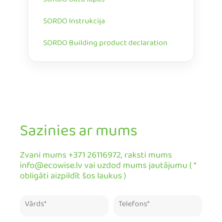
SORDO Datu lapas
SORDO Instrukcija
SORDO Building product declaration
Sazinies ar mums
Zvani mums +371 26116972, raksti mums
info@ecowise.lv vai uzdod mums jautājumu ( *
obligāti aizpildīt šos laukus )