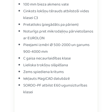
100 mm bieza akmens vate
Cinkots lokšņu tērauds atbilstoši vides
klasei C3
Pretatloks (piegādāts pa pāriem)
Noturīgs pret mikrodaļiņu pārvietošanos
ar EUROLON
Pieejami izmēri Ø 500-2000 un garums
900-4000 mm
C gaisa necaurlaidības klase
Lieliska trokšņu slāpēšana
Zems spiediena kritums
Iekļauts MagiCAD datubāzē
SORDO-PF atbilst E60 ugunsizturības
klasei