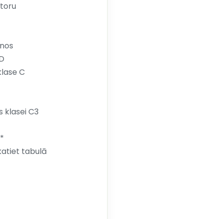
ktoru
anos
 D
klase C
s klasei C3
0*
atiet tabulā