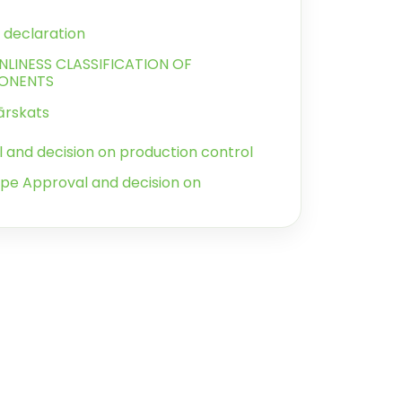
 declaration
EANLINESS CLASSIFICATION OF
ONENTS
ārskats
 and decision on production control
ype Approval and decision on