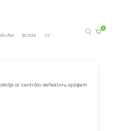
0
0
MĀJĀM
BLOGS
LV
items
in
cart
ētājs ar centrālo deflektoru apļajiem