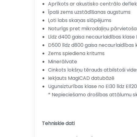
Aprīkots ar akustisko centrālo defle
Īpaši zems uzstādīšanas augstums
Ļoti labs skaņas slāpējums
Noturīgs pret mikrodaļiņu pārvietoš
Līdz d400 gaisa necaurlaidības klase
D500 līdz d800 gaisa necaurlaidības 
Zems spiediena kritums
Minerālvate
Cinkots lokšņu tērauds atbilstoši vide
Iekļauts MagiCAD datubāzē
Ugunsizturības klase no EI30 līdz EI12
* Nepieciešamo drošības attālumu sk
Tehniskie dati