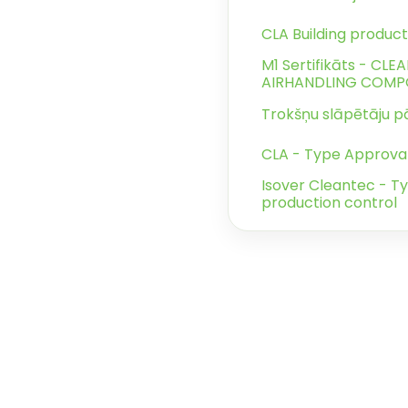
CLA Building product
M1 Sertifikāts - CL
AIRHANDLING COMP
Trokšņu slāpētāju p
CLA - Type Approval
Isover Cleantec - T
production control