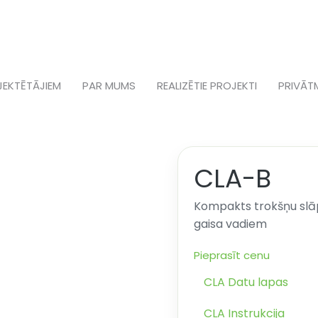
JEKTĒTĀJIEM
PAR MUMS
REALIZĒTIE PROJEKTI
PRIVĀT
CLA-B
Kompakts trokšņu slāp
gaisa vadiem
Pieprasīt cenu
CLA Datu lapas
CLA Instrukcija