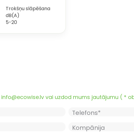
Trokšņu slāpēšana
dB(A)
5-20
nfo@ecowise.lv vai uzdod mums jautājumu ( * oblig