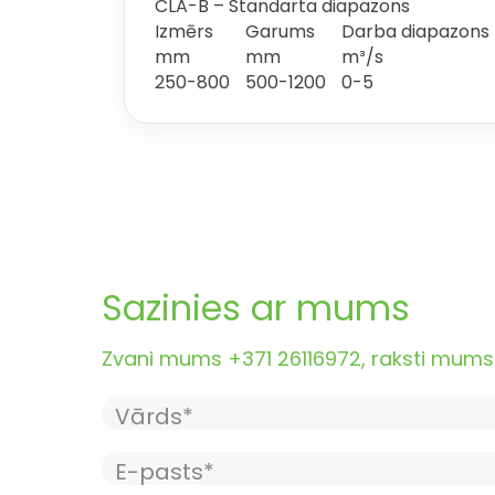
CLA-B – Standarta diapazons
Izmērs
Garums
Darba diapazons
mm
mm
m³/s
250-800
500-1200
0-5
Sazinies ar mums
Zvani mums +371 26116972, raksti mums i