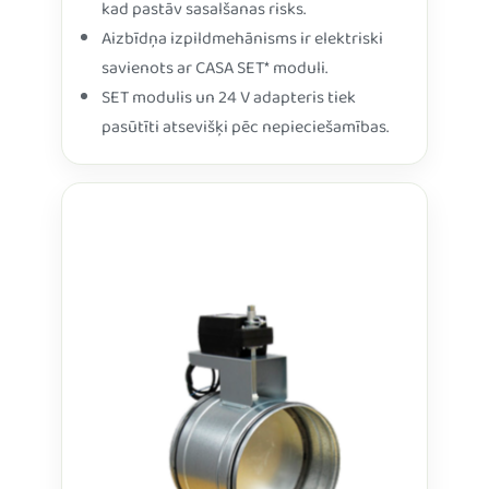
kad pastāv sasalšanas risks.
Aizbīdņa izpildmehānisms ir elektriski
savienots ar CASA SET* moduli.
SET modulis un 24 V adapteris tiek
pasūtīti atsevišķi pēc nepieciešamības.