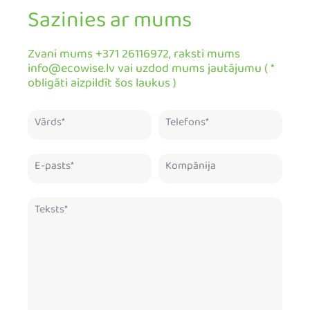
Sazinies ar mums
Zvani mums +371 26116972, raksti mums
info@ecowise.lv vai uzdod mums jautājumu ( *
obligāti aizpildīt šos laukus )