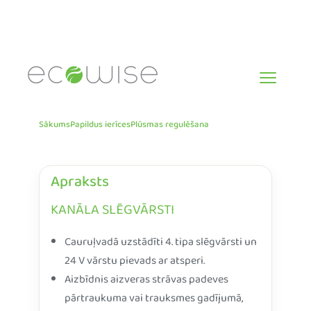
Skip
to
content
Sākums
Papildus ierīces
Plūsmas regulēšana
Apraksts
KANĀLA SLĒGVĀRSTI
Cauruļvadā uzstādīti 4. tipa slēgvārsti un
24 V vārstu pievads ar atsperi.
Aizbīdnis aizveras strāvas padeves
pārtraukuma vai trauksmes gadījumā,