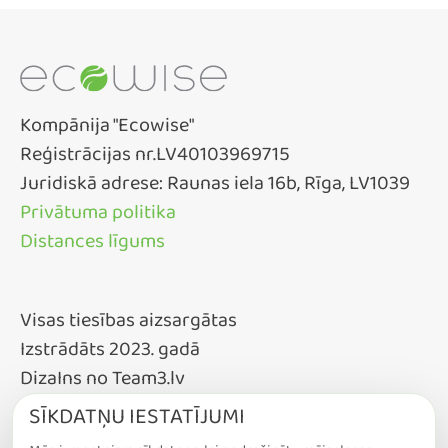
Kompānija "Ecowise"
Reģistrācijas nr.LV40103969715
Juridiskā adrese: Raunas iela 16b, Rīga, LV1039
Privātuma politika
Distances līgums
Visas tiesības aizsargātas
Izstrādāts 2023. gadā
DizaIns no Team3.lv
SĪKDATŅU IESTATĪJUMI