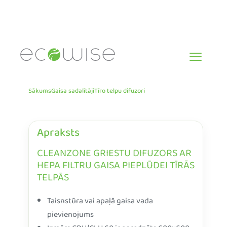
Skip
to
content
Sākums
Gaisa sadalītāji
Tīro telpu difuzori
Apraksts
CLEANZONE GRIESTU DIFUZORS AR
HEPA FILTRU GAISA PIEPLŪDEI TĪRĀS
TELPĀS
Taisnstūra vai apaļā gaisa vada
pievienojums