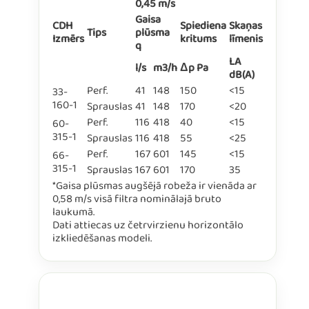
0,45 m/s
Gaisa
CDH
Spiediena
Skaņas
Tips
plūsma
Izmērs
kritums
līmenis
q
LA
l/s
m3/h
Δp Pa
dB(A)
Perf.
41
148
150
<15
33-
160-1
Sprauslas
41
148
170
<20
Perf.
116
418
40
<15
60-
315-1
Sprauslas
116
418
55
<25
Perf.
167
601
145
<15
66-
315-1
Sprauslas
167
601
170
35
*Gaisa plūsmas augšējā robeža ir vienāda ar
0,58 m/s visā filtra nominālajā bruto
laukumā.
Dati attiecas uz četrvirzienu horizontālo
izkliedēšanas modeli.