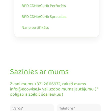
BPD CDHb/CLHb Perforēts
BPD CDHb/CLHb Sprauslas
Nano sertifikāts
Sazinies ar mums
Zvani mums +371 26116972, raksti mums
info@ecowise.lv vai uzdod mums jautājumu ( *
obligāti aizpildīt šos laukus )