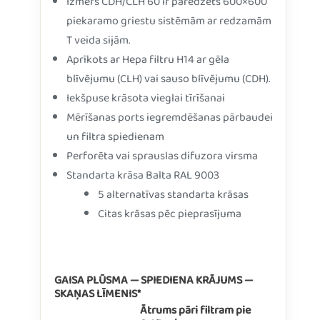
Izmērs CDH/CLH 60 ir paredzēts 600×600
piekaramo griestu sistēmām ar redzamām
T veida sijām.
Aprīkots ar Hepa filtru H14 ar gēla
blīvējumu (CLH) vai sauso blīvējumu (CDH).
Iekšpuse krāsota vieglai tīrīšanai
Mērīšanas ports iegremdēšanas pārbaudei
un filtra spiedienam
Perforēta vai sprauslas difuzora virsma
Standarta krāsa Balta RAL 9003
5 alternatīvas standarta krāsas
Citas krāsas pēc pieprasījuma
GAISA PLŪSMA — SPIEDIENA KRĀJUMS —
SKAŅAS LĪMENIS*
Ātrums pāri filtram pie