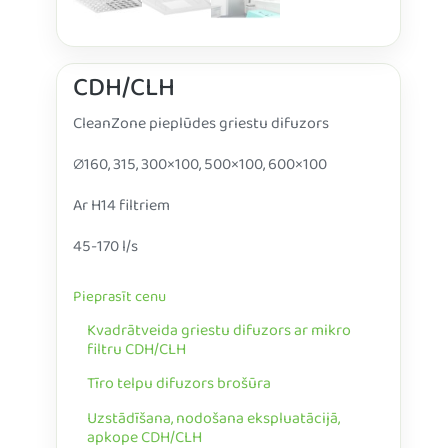
CDH/CLH
CleanZone pieplūdes griestu difuzors
∅160, 315, 300×100, 500×100, 600×100
Ar H14 filtriem
45-170 l/s
Pieprasīt cenu
Kvadrātveida griestu difuzors ar mikro
filtru CDH/CLH
Tīro telpu difuzors brošūra
Uzstādīšana, nodošana ekspluatācijā,
apkope CDH/CLH