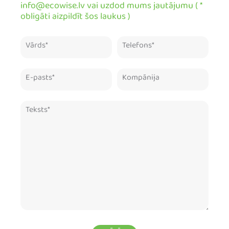
info@ecowise.lv vai uzdod mums jautājumu ( *
obligāti aizpildīt šos laukus )