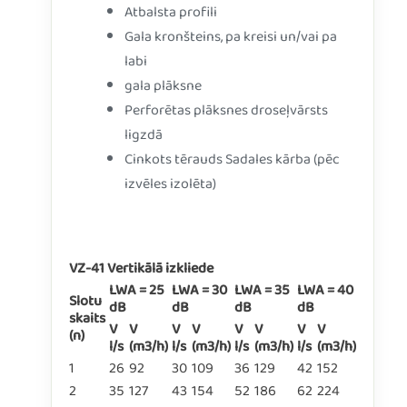
Atbalsta profili
Gala kronšteins, pa kreisi un/vai pa
labi
gala plāksne
Perforētas plāksnes droseļvārsts
ligzdā
Cinkots tērauds Sadales kārba (pēc
izvēles izolēta)
VZ-41 Vertikālā izkliede
LWA = 25
LWA = 30
LWA = 35
LWA = 40
Slotu
dB
dB
dB
dB
skaits
V
V
V
V
V
V
V
V
(n)
l/s
(m3/h)
l/s
(m3/h)
l/s
(m3/h)
l/s
(m3/h)
1
26
92
30
109
36
129
42
152
2
35
127
43
154
52
186
62
224