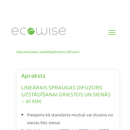
Skip
to
content
Sākums
Gaisa sadalītāji
Griestu difuzori
Apraksts
LINEĀRAIS SPRAUGAS DIFUZORS
UZSTĀDĪŠANAI GRIESTOS UN SIENĀS
– 41 MM
Pieejams kā standarta moduļi vai dizains no
sienas līdz sienai