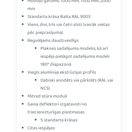
Moduļu garums: 1000 mm, 1500 mm, 2000
mm
Standarta krāsa Balta RAL 9003
Viens, divi, trīs vai četri sloti (vairāk vietas
pēc pieprasījuma)
Regulējams daudzveidīgs
Plaknes sadalījuma modelis, kā arī
iespēja pielāgot sadalījuma modeli
180° diapazonā
Viegls alumīnija ekstrūzijas profils
Dabiski anodēts vai pārklāts (RAL vai
NCS)
Mitred stūra moduļi
Gaisa deflektori izgatavoti no
triecienizturīgas plastmasas
5 standarta krāsas
Citas iespējas: