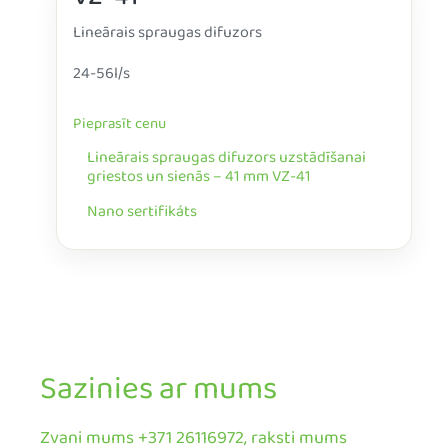
VZ-41
Lineārais spraugas difuzors
24-56l/s
Pieprasīt cenu
Lineārais spraugas difuzors uzstādīšanai
griestos un sienās – 41 mm VZ-41
Nano sertifikáts
Sazinies ar mums
Zvani mums +371 26116972, raksti mums