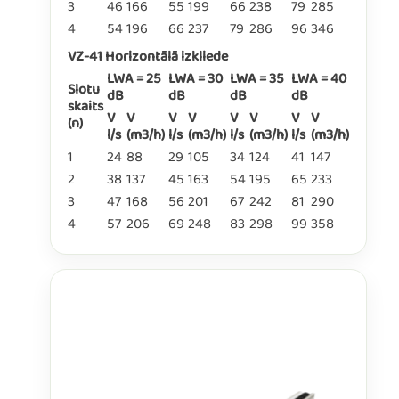
3
46
166
55
199
66
238
79
285
4
54
196
66
237
79
286
96
346
VZ-41 Horizontālā izkliede
LWA = 25
LWA = 30
LWA = 35
LWA = 40
Slotu
dB
dB
dB
dB
skaits
V
V
V
V
V
V
V
V
(n)
l/s
(m3/h)
l/s
(m3/h)
l/s
(m3/h)
l/s
(m3/h)
1
24
88
29
105
34
124
41
147
2
38
137
45
163
54
195
65
233
3
47
168
56
201
67
242
81
290
4
57
206
69
248
83
298
99
358