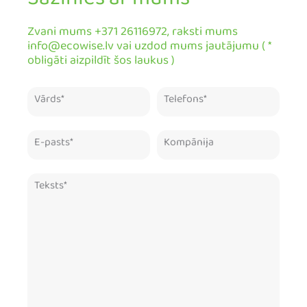
Sazinies ar mums
Zvani mums +371 26116972, raksti mums
info@ecowise.lv vai uzdod mums jautājumu ( *
obligāti aizpildīt šos laukus )