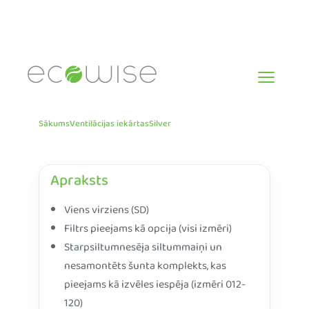
Skip
to
content
Sākums
Ventilācijas iekārtas
Silver
Apraksts
Viens virziens (SD)
Filtrs pieejams kā opcija (visi izmēri)
Starpsiltumnesēja siltummaiņi un
nesamontēts šunta komplekts, kas
pieejams kā izvēles iespēja (izmēri 012-
120)