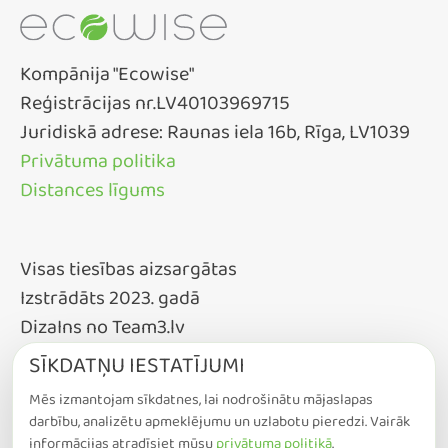
Kompānija "Ecowise"
Reģistrācijas nr.LV40103969715
Juridiskā adrese: Raunas iela 16b, Rīga, LV1039
Privātuma politika
Distances līgums
Visas tiesības aizsargātas
Izstrādāts 2023. gadā
DizaIns no Team3.lv
SĪKDATŅU IESTATĪJUMI
Mēs izmantojam sīkdatnes, lai nodrošinātu mājaslapas
darbību, analizētu apmeklējumu un uzlabotu pieredzi. Vairāk
informācijas atradīsiet mūsu
privātuma politikā
.