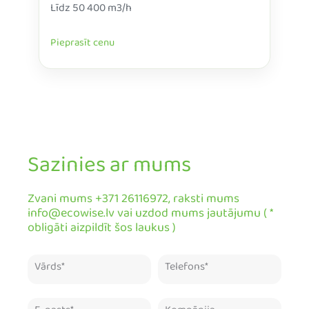
Līdz 50 400 m3/h
Pieprasīt cenu
Sazinies ar mums
Zvani mums +371 26116972, raksti mums
info@ecowise.lv vai uzdod mums jautājumu ( *
obligāti aizpildīt šos laukus )