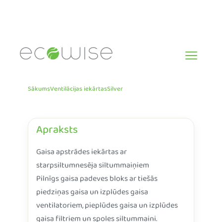
Skip
to
content
Sākums
Ventilācijas iekārtas
Silver
Apraksts
Gaisa apstrādes iekārtas ar
starpsiltumnesēja siltummaiņiem
Pilnīgs gaisa padeves bloks ar tiešās
piedziņas gaisa un izplūdes gaisa
ventilatoriem, pieplūdes gaisa un izplūdes
gaisa filtriem un spoles siltummaini.