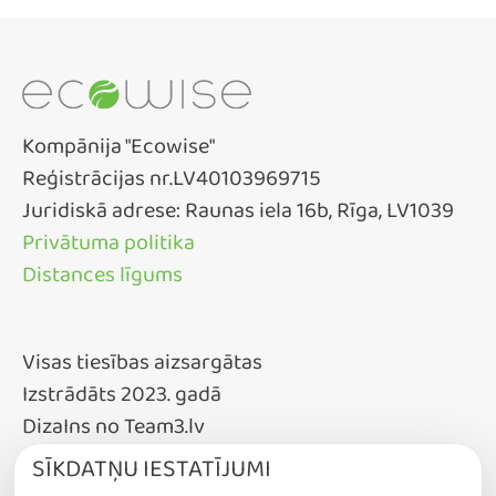
Kompānija "Ecowise"
Reģistrācijas nr.LV40103969715
Juridiskā adrese: Raunas iela 16b, Rīga, LV1039
Privātuma politika
Distances līgums
Visas tiesības aizsargātas
Izstrādāts 2023. gadā
DizaIns no Team3.lv
SĪKDATŅU IESTATĪJUMI