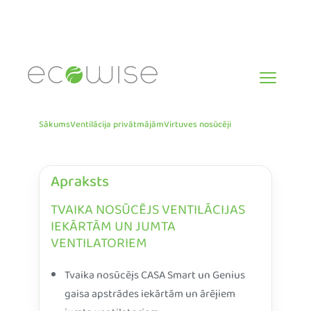
Skip
to
content
Sākums
Ventilācija privātmājām
Virtuves nosūcēji
Apraksts
TVAIKA NOSŪCĒJS VENTILĀCIJAS
IEKĀRTĀM UN JUMTA
VENTILATORIEM
Tvaika nosūcējs CASA Smart un Genius
gaisa apstrādes iekārtām un ārējiem