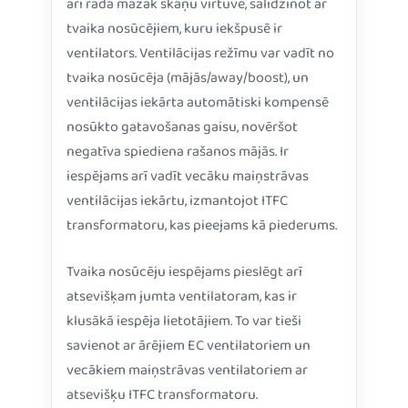
arī rada mazāk skaņu virtuvē, salīdzinot ar
tvaika nosūcējiem, kuru iekšpusē ir
ventilators. Ventilācijas režīmu var vadīt no
tvaika nosūcēja (mājās/away/boost), un
ventilācijas iekārta automātiski kompensē
nosūkto gatavošanas gaisu, novēršot
negatīva spiediena rašanos mājās. Ir
iespējams arī vadīt vecāku maiņstrāvas
ventilācijas iekārtu, izmantojot ITFC
transformatoru, kas pieejams kā piederums.
Tvaika nosūcēju iespējams pieslēgt arī
atsevišķam jumta ventilatoram, kas ir
klusākā iespēja lietotājiem. To var tieši
savienot ar ārējiem EC ventilatoriem un
vecākiem maiņstrāvas ventilatoriem ar
atsevišķu ITFC transformatoru.