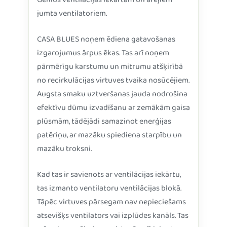
Genius ventilācijas iekārtām un ārējiem
jumta ventilatoriem.
CASA BLUES noņem ēdiena gatavošanas
izgarojumus ārpus ēkas. Tas arī noņem
pārmērīgu karstumu un mitrumu atšķirībā
no recirkulācijas virtuves tvaika nosūcējiem.
Augsta smaku uztveršanas jauda nodrošina
efektīvu dūmu izvadīšanu ar zemākām gaisa
plūsmām, tādējādi samazinot enerģijas
patēriņu, ar mazāku spiediena starpību un
mazāku troksni.
Kad tas ir savienots ar ventilācijas iekārtu,
tas izmanto ventilatoru ventilācijas blokā.
Tāpēc virtuves pārsegam nav nepieciešams
atsevišķs ventilators vai izplūdes kanāls. Tas