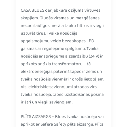
CASA BLUES der jebkura dziļuma virtuves
skapjiem. Gludās virsmas un mazgāšanas
necaurlaidīgos metāla tauku filtrus ir viegli
uzturēt tīrus. Tvaika nosūcēja
apgaismojumu veido bezapkopes LED
gaismas ar regulējamu spilgtumu. Tvaika
nosūcējs ar sprieguma aizsardzību (24 V) ir
aprīkots ar tīkla transformatoru – tā
elektroenerģijas patēriņš tāpēc ir zems un
tvaika nosūcējs vienmēr ir drošs lietotājam.
Visi elektriskie savienojumi atrodas virs
tvaika nosūcēja, tāpēc uzstādīšanas posmā
ir ātri un viegli savienojami.
PLĪTS AIZSARGS – Blues tvaika nosūcēju var
aprīkot ar Safera Safety plīts aizsargu. Plīts