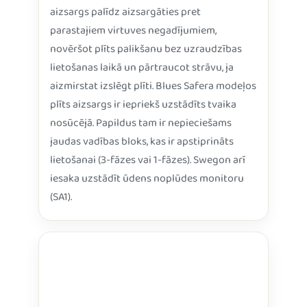
aizsargs palīdz aizsargāties pret
parastajiem virtuves negadījumiem,
novēršot plīts palikšanu bez uzraudzības
lietošanas laikā un pārtraucot strāvu, ja
aizmirstat izslēgt plīti. Blues Safera modeļos
plīts aizsargs ir iepriekš uzstādīts tvaika
nosūcējā. Papildus tam ir nepieciešams
jaudas vadības bloks, kas ir apstiprināts
lietošanai (3-fāzes vai 1-fāzes). Swegon arī
iesaka uzstādīt ūdens noplūdes monitoru
(SA1).