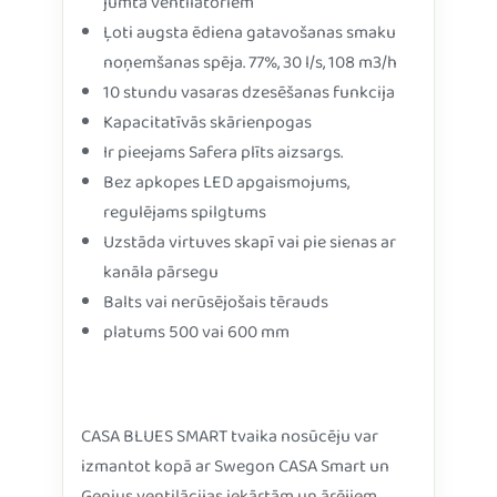
jumta ventilatoriem
Ļoti augsta ēdiena gatavošanas smaku
noņemšanas spēja. 77%, 30 l/s, 108 m3/h
10 stundu vasaras dzesēšanas funkcija
Kapacitatīvās skārienpogas
Ir pieejams Safera plīts aizsargs.
Bez apkopes LED apgaismojums,
regulējams spilgtums
Uzstāda virtuves skapī vai pie sienas ar
kanāla pārsegu
Balts vai nerūsējošais tērauds
platums 500 vai 600 mm
CASA BLUES SMART tvaika nosūcēju var
izmantot kopā ar Swegon CASA Smart un