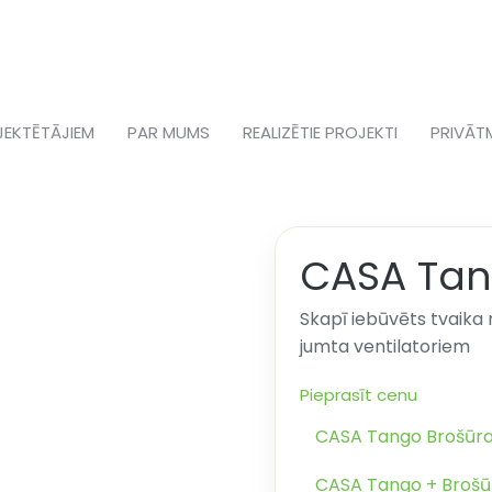
JEKTĒTĀJIEM
PAR MUMS
REALIZĒTIE PROJEKTI
PRIVĀT
CASA Tan
Skapī iebūvēts tvaika
jumta ventilatoriem
Pieprasīt cenu
CASA Tango Brošūr
CASA Tango + Brošū