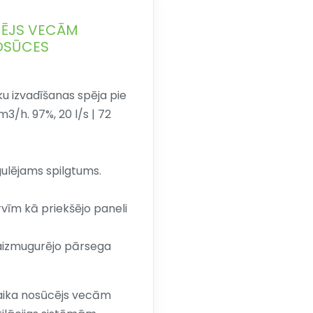
CĒJS VECĀM
OSŪCES
u izvadīšanas spēja pie
3/h. 97%, 20 l/s | 72
ulējams spilgtums.
rvīm kā priekšējo paneli
 aizmugurējo pārsega
aika nosūcējs vecām