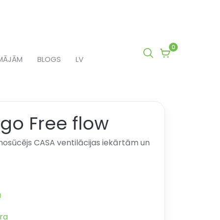
0
0
MĀJĀM
BLOGS
LV
items
in
cart
go Free flow
 nosūcējs CASA ventilācijas iekārtām un
a
ra