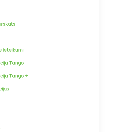
ārskats
 ieteikumi
kcija Tango
cija Tango +
ijas
m