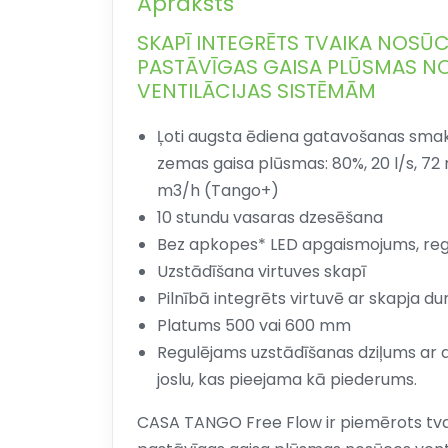
Apraksts
SKAPĪ INTEGRĒTS TVAIKA NOSŪ
PASTĀVĪGAS GAISA PLŪSMAS N
VENTILĀCIJAS SISTĒMĀM
Ļoti augsta ēdiena gatavošanas smak
zemas gaisa plūsmas: 80%, 20 l/s, 72 m
m3/h (Tango+)
10 stundu vasaras dzesēšana
Bez apkopes* LED apgaismojums, reg
Uzstādīšana virtuves skapī
Pilnībā integrēts virtuvē ar skapja du
Platums 500 vai 600 mm
Regulējams uzstādīšanas dziļums ar
joslu, kas pieejama kā piederums.
CASA TANGO Free Flow ir piemērots tv