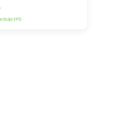
m
arācija EPD