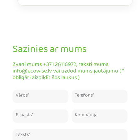
Sazinies ar mums
Zvani mums +371 26116972, raksti mums
info@ecowise.lv vai uzdod mums jautājumu ( *
obligāti aizpildīt šos laukus )