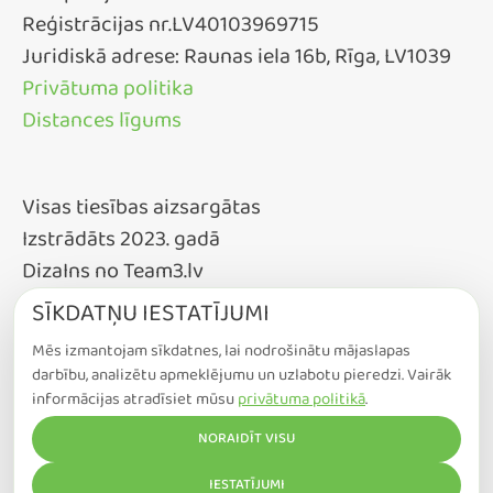
Reģistrācijas nr.LV40103969715
Juridiskā adrese: Raunas iela 16b, Rīga, LV1039
Privātuma politika
Distances līgums
Visas tiesības aizsargātas
Izstrādāts 2023. gadā
DizaIns no Team3.lv
SĪKDATŅU IESTATĪJUMI
Mēs izmantojam sīkdatnes, lai nodrošinātu mājaslapas
darbību, analizētu apmeklējumu un uzlabotu pieredzi. Vairāk
informācijas atradīsiet mūsu
privātuma politikā
.
NORAIDĪT VISU
COOKIE IESTATĪJUMI
IESTATĪJUMI