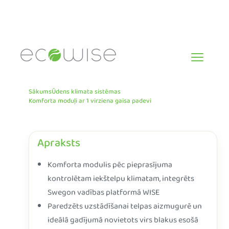
Skip
to
content
Sākums
Ūdens klimata sistēmas
Komforta moduļi ar 1 virziena gaisa padevi
Apraksts
Komforta modulis pēc pieprasījuma
kontrolētam iekštelpu klimatam, integrēts
Swegon vadības platformā WISE
Paredzēts uzstādīšanai telpas aizmugurē un
ideālā gadījumā novietots virs blakus esošā