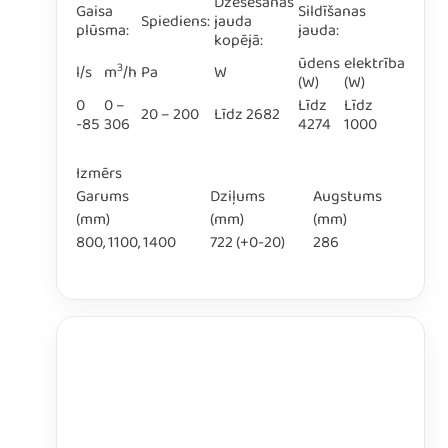
Dzesēšanas
Gaisa
Sildīšanas
Spiediens:
jauda
plūsma:
jauda:
kopējā:
ūdens
elektrība
3
l/s
m
/h
Pa
W
(W)
(W)
0
0 –
Līdz
Līdz
20 – 200
Līdz 2682
-85
306
4274
1000
Izmērs
Garums
Dziļums
Augstums
(mm)
(mm)
(mm)
800, 1100, 1400
722 (+0-20)
286