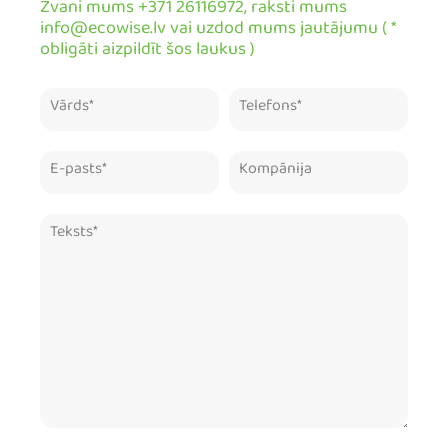
Zvani mums +371 26116972, raksti mums
info@ecowise.lv vai uzdod mums jautājumu ( *
obligāti aizpildīt šos laukus )