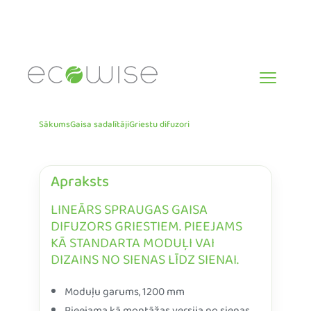
Skip
to
content
Sākums
Gaisa sadalītāji
Griestu difuzori
Apraksts
LINEĀRS SPRAUGAS GAISA
DIFUZORS GRIESTIEM. PIEEJAMS
KĀ STANDARTA MODUĻI VAI
DIZAINS NO SIENAS LĪDZ SIENAI.
Moduļu garums, 1200 mm