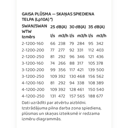
GAISA PLŪSMA — SKAŅAS SPIEDIENA
TELPA (Lp10A) *)
SWAN/SWAN
25 dB(A)
30 dB(A)
35 dB(A)
WTW
l/s
m3/h
l/s
m3/h
l/s
m3/h
Izmērs
2-1200-160
66
238
79
284
95
342
2-1200-200
77
277
92
331
112
403
2-1200-250
81
292
96
346
121
436
3-1200-160
74
266
88
317
105
378
3-1200-200
99
356
117
421
139
500
3-1200-250
109
392
130
468
156
562
4-1200-160
81
292
94
338
108
389
4-1200-200
109
392
128
461
150
540
4-1200-250
131
472
157
565
188
677
Dati uzrādīti par atvērtu aizbīdni.
Izstrādājuma pilna darba zona spiediena,
plūsmas un skaņas izteiksmē ir redzama
izmēru diagrammās.