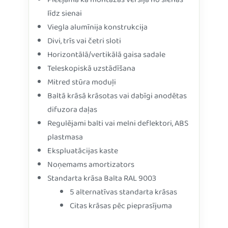
Pieejama kā montāžas versija no sienas
līdz sienai
Viegla alumīnija konstrukcija
Divi, trīs vai četri sloti
Horizontālā/vertikālā gaisa sadale
Teleskopiskā uzstādīšana
Mitred stūra moduļi
Baltā krāsā krāsotas vai dabīgi anodētas
difuzora daļas
Regulējami balti vai melni deflektori, ABS
plastmasa
Ekspluatācijas kaste
Noņemams amortizators
Standarta krāsa Balta RAL 9003
5 alternatīvas standarta krāsas
Citas krāsas pēc pieprasījuma