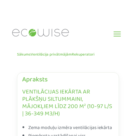
Skip
to
content
Sākums
Ventilācija privātmājām
Rekuperatori
Apraksts
VENTILĀCIJAS IEKĀRTA AR
PLĀKŠŅU SILTUMMAINI,
MĀJOKĻIEM LĪDZ 200 M² (10-97 L/S
| 36-349 M3/H)
Zema moduļu izmēra ventilācijas iekārta