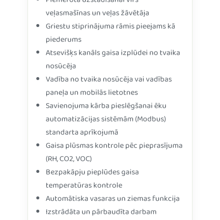
Piemērota uzstādīšanai virs
veļasmašīnas un veļas žāvētāja
Griestu stiprinājuma rāmis pieejams kā
piederums
Atsevišķs kanāls gaisa izplūdei no tvaika
nosūcēja
Vadība no tvaika nosūcēja vai vadības
paneļa un mobilās lietotnes
Savienojuma kārba pieslēgšanai ēku
automatizācijas sistēmām (Modbus)
standarta aprīkojumā
Gaisa plūsmas kontrole pēc pieprasījuma
(RH, CO2, VOC)
Bezpakāpju pieplūdes gaisa
temperatūras kontrole
Automātiska vasaras un ziemas funkcija
Izstrādāta un pārbaudīta darbam