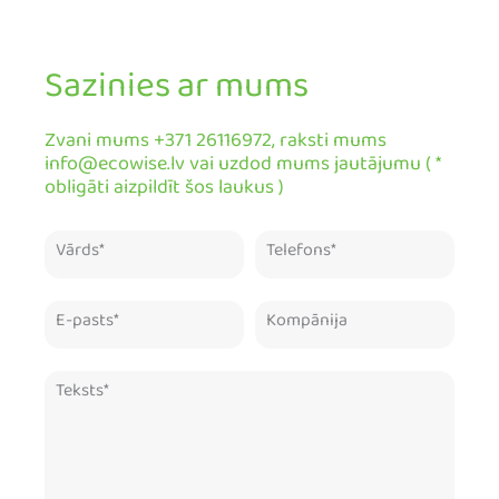
Sazinies ar mums
Zvani mums +371 26116972, raksti mums
info@ecowise.lv vai uzdod mums jautājumu ( *
obligāti aizpildīt šos laukus )