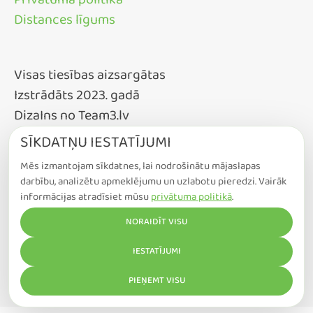
Privātuma politika
Distances līgums
Visas tiesības aizsargātas
Izstrādāts 2023. gadā
DizaIns no Team3.lv
SĪKDATŅU IESTATĪJUMI
Mēs izmantojam sīkdatnes, lai nodrošinātu mājaslapas
darbību, analizētu apmeklējumu un uzlabotu pieredzi. Vairāk
informācijas atradīsiet mūsu
privātuma politikā
.
NORAIDĪT VISU
COOKIE IESTATĪJUMI
IESTATĪJUMI
PIEŅEMT VISU