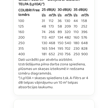
GAISA PLŪSMA — SKAŅAS SPIEDIENA
TELPA (Lp10A) *)
25 dB(A)
30 dB(A)
35 dB(A)
COLIBRI Free
Izmērs
l/s
m³/h
l/s
m³/h
l/s
m³/h
100
31
112
36
130
44
158
125
48
173
58
209
70
252
160
74
266
89
320
110
396
200
113
407
134
482
160
576
250
130
468
150
540
180
648
315
165
594
195
702
230
828
400
181
652
210
756
250
900
Dati uzrādīti par atvērtu aizbīdni.
Izstrādājuma pilna darba zona spiediena,
plūsmas un skaņas izteiksmē ir redzama
izmēru diagrammās.
*) Lp10A = skaņas spiediens t.sk. A-filtrs ar 4
dB telpas vājinājumu un 10 m² telpas
absorbcijas laukumu.