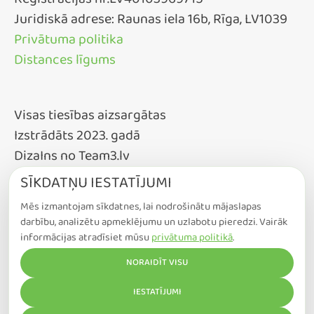
Reģistrācijas nr.LV40103969715
Juridiskā adrese: Raunas iela 16b, Rīga, LV1039
Privātuma politika
Distances līgums
Visas tiesības aizsargātas
Izstrādāts 2023. gadā
DizaIns no Team3.lv
SĪKDATŅU IESTATĪJUMI
Mēs izmantojam sīkdatnes, lai nodrošinātu mājaslapas
darbību, analizētu apmeklējumu un uzlabotu pieredzi. Vairāk
informācijas atradīsiet mūsu
privātuma politikā
.
NORAIDĪT VISU
COOKIE IESTATĪJUMI
IESTATĪJUMI