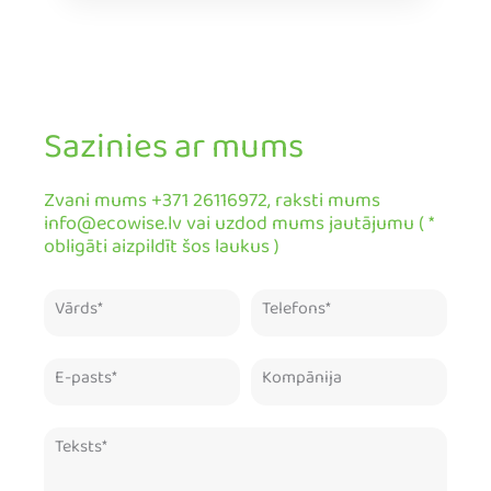
Sazinies ar mums
Zvani mums +371 26116972, raksti mums
info@ecowise.lv vai uzdod mums jautājumu ( *
obligāti aizpildīt šos laukus )