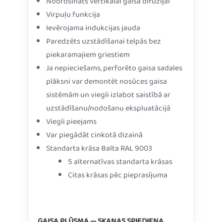
Nodrošināts vertikālai gaisa difūzijai
Virpuļu funkcija
Ievērojama indukcijas jauda
Paredzēts uzstādīšanai telpās bez
piekaramajiem griestiem
Ja nepieciešams, perforēto gaisa sadales
plāksni var demontēt nosūces gaisa
sistēmām un viegli izlabot saistībā ar
uzstādīšanu/nodošanu ekspluatācijā
Viegli pieejams
Var piegādāt cinkotā dizainā
Standarta krāsa Balta RAL 9003
5 alternatīvas standarta krāsas
Citas krāsas pēc pieprasījuma