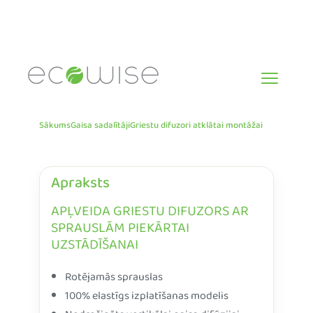
Skip
to
content
Sākums
Gaisa sadalītāji
Griestu difuzori atklātai montāžai
Apraksts
APĻVEIDA GRIESTU DIFUZORS AR
SPRAUSLĀM PIEKĀRTAI
UZSTĀDĪŠANAI
Rotējamās sprauslas
100% elastīgs izplatīšanas modelis