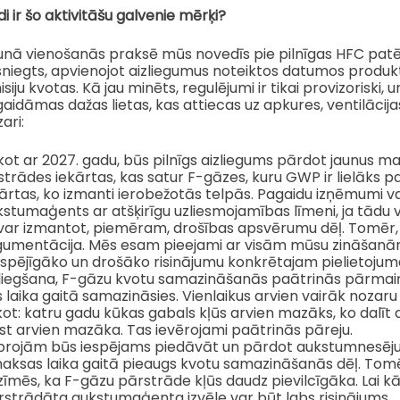
i ir šo aktivitāšu galvenie mērķi?
nā vienošanās praksē mūs novedīs pie pilnīgas HFC patēri
sniegts, apvienojot aizliegumus noteiktos datumos produ
siju kvotas. Kā jau minēts, regulējumi ir tikai provizoriski, 
aidāmas dažas lietas, kas attiecas uz apkures, ventilāci
ari:
kot ar 2027. gadu, būs pilnīgs aizliegums pārdot jaunus 
trādes iekārtas, kas satur F-gāzes, kuru GWP ir lielāks p
ārtas, ko izmanti ierobežotās telpās. Pagaidu izņēmumi v
kstumaģents ar atšķirīgu uzliesmojamības līmeni, ja tādu
var izmantot, piemēram, drošības apsvērumu dēļ. Tomēr, 
gumentācija. Mēs esam pieejami ar visām mūsu zināšanām, 
tspējīgāko un drošāko risinājumu konkrētajam pielietojuma
zliegšana, F-gāzu kvotu samazināšanās paātrinās pārmaiņ
 laika gaitā samazināsies. Vienlaikus arvien vairāk nozaru
ot: katru gadu kūkas gabals kļūs arvien mazāks, ko dalīt 
st arvien mazāka. Tas ievērojami paātrinās pāreju.
projām būs iespējams piedāvāt un pārdot aukstumnesēj
aksas laika gaitā pieaugs kvotu samazināšanās dēļ. Tomēr
īmēs, ka F-gāzu pārstrāde kļūs daudz pievilcīgāka. Lai kād
rstrādāta aukstumaģenta izvēle var būt labs risinājums.