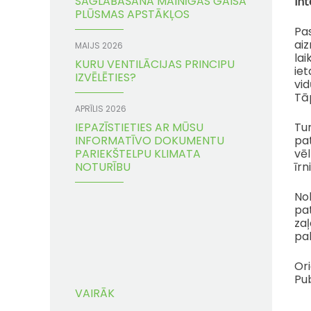
SAGLABĀŠANA MAINĪGAS GAISA
Int
PLŪSMAS APSTĀKĻOS
Pas
ai
MAIJS 2026
lai
KURU VENTILĀCIJAS PRINCIPU
ie
IZVĒLĒTIES?
vid
Tā
APRĪLIS 2026
IEPAZĪSTIETIES AR MŪSU
Tu
INFORMATĪVO DOKUMENTU
pat
PARIEKŠTELPU KLIMATA
vēl
NOTURĪBU
īr
No
pat
zaļ
pa
Or
Pub
VAIRĀK