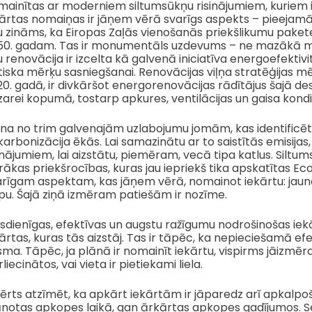
mainītas ar moderniem siltumsūkņu risinājumiem, kuriem 
kārtas nomaiņas ir jāņem vērā svarīgs aspekts – pieejamā
 zināms, ka Eiropas Zaļās vienošanās priekšlikumu paketes
50. gadam. Tas ir monumentāls uzdevums – ne mazākā mē
 renovācija ir izcelta kā galvenā iniciatīva energoefekti
iska mērķu sasniegšanai. Renovācijas viļņa stratēģijas mēr
0. gadā, ir divkāršot energorenovācijas rādītājus šajā d
arei kopumā, tostarp apkures, ventilācijas un gaisa kond
ena no trim galvenajām uzlabojumu jomām, kas identificēt
arbonizācija ēkās. Lai samazinātu ar to saistītās emisijas,
inājumiem, lai aizstātu, piemēram, vecā tipa katlus. Silt
rākas priekšrocības, kuras jau iepriekš tika apskatītas Eco
arīgam aspektam, kas jāņem vērā, nomainot iekārtu: jaun
lpu. Šajā ziņā izmēram patiešām ir nozīme.
dienīgas, efektīvas un augstu ražīgumu nodrošinošas iekār
ārtas, kuras tās aizstāj. Tas ir tāpēc, ka nepieciešamā ef
sma. Tāpēc, ja plānā ir nomainīt iekārtu, vispirms jāizmēra 
liecinātos, vai vieta ir pietiekami liela.
 vērts atzīmēt, ka apkārt iekārtām ir jāparedz arī apkal
ānotas apkopes laikā, gan ārkārtas apkopes gadījumos. S