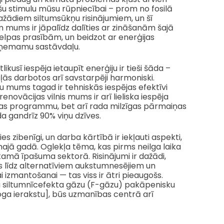
ošu stimulu mūsu rūpniecībai – prom no fosilā
ažādiem siltumsūkņu risinājumiem, un šī
m mums ir jāpalīdz dalīties ar zināšanām šajā
elpas prasībām, un beidzot ar enerģijas
atņemamu sastāvdaļu.
ikusī iespēja ietaupīt enerģiju ir tieši šāda –
ās darbotos arī savstarpēji harmoniski.
gresu mums tagad ir tehniskās iespējas efektīvi
novācijas vilnis mums ir arī lieliska iespēja
jības programmu, bet arī rada milzīgas pārmaiņas
ada gandrīz 90% viņu dzīves.
es zibenīgi, un darba kārtībā ir iekļauti aspekti,
amajā gadā. Oglekļa tēma, kas pirms neilga laika
tamā īpašuma sektorā. Risinājumi ir dažādi,
s līdz alternatīviem aukstumnesējiem un
 izmantošanai — tas viss ir ātri pieaugošs.
 siltumnīcefekta gāzu (F-gāzu) pakāpenisku
loga ierakstu], būs uzmanības centrā arī