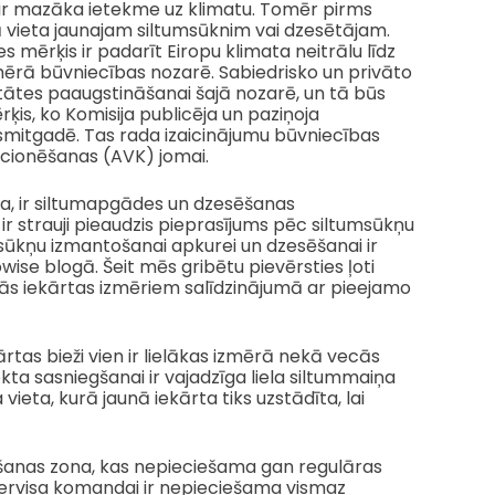
ir mazāka ietekme uz klimatu. Tomēr pirms
 vieta jaunajam siltumsūknim vai dzesētājam.
 mērķis ir padarīt Eiropu klimata neitrālu līdz
rā būvniecības nozarē. Sabiedrisko un privāto
vitātes paaugstināšanai šajā nozarē, un tā būs
ķis, ko Komisija publicēja un paziņoja
esmitgadē. Tas rada izaicinājumu būvniecības
icionēšanas (AVK) jomai.
a, ir siltumapgādes un dzesēšanas
 ir strauji pieaudzis pieprasījums pēc siltumsūkņu
umsūkņu izmantošanai apkurei un dzesēšanai ir
wise blogā. Šeit mēs gribētu pievērsties ļoti
ās iekārtas izmēriem salīdzinājumā ar pieejamo
tas bieži vien ir lielākas izmērā nekā vecās
ekta sasniegšanai ir vajadzīga liela siltummaiņa
vieta, kurā jaunā iekārta tiks uzstādīta, lai
pošanas zona, kas nepieciešama gan regulāras
ervisa komandai ir nepieciešama vismaz