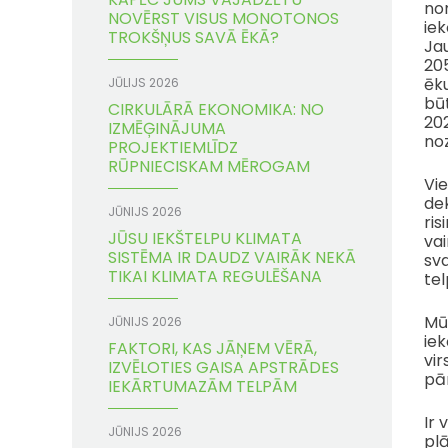
no
NOVĒRST VISUS MONOTONOS
ie
TROKŠŅUS SAVĀ ĒKĀ?
Jau
20
ēku
JŪLIJS 2026
būt
CIRKULĀRĀ EKONOMIKA: NO
202
IZMĒĢINĀJUMA
noz
PROJEKTIEMLĪDZ
RŪPNIECISKAM MĒROGAM
Vi
dek
JŪNIJS 2026
ris
JŪSU IEKŠTELPU KLIMATA
vai
SISTĒMA IR DAUDZ VAIRĀK NEKĀ
sv
TIKAI KLIMATA REGULĒŠANA
te
Mūs
JŪNIJS 2026
iek
FAKTORI, KAS JĀŅEM VĒRĀ,
vir
IZVĒLOTIES GAISA APSTRĀDES
pār
IEKĀRTUMAZĀM TELPĀM
Ir
JŪNIJS 2026
pl