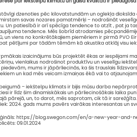
erese par iekštelpu klimatu un gaisa kvalitāti ir pieaugoša
tāvīgi dzenoties pēc kilovatstundām un oglekļa dioksīda 
zmirstam savas nozares pamatmērķi – nodrošināt veselīgas
ku. Un patiesībā ir arī spēcīga tendence to atzīt , pat j
taupījuma tendence. Mēs šobrīd atrodamies pēcpandēmijas 
ū, un viens no konkrētākajiem piemēriem ir pirmā PVO Eir
pat pētījumi par tādām tēmām kā akustika atklāj visu ie
rpmākais izaicinājums būs projektēt ēkas ar iespējami ma
ēriņu, vienlaikus nodrošinot produktīvu un veselīgu iekštelp
 piedevām, mums ir jāpārliecinās, ka šis trauslais līdzsvars
niekiem un kad mēs veicam izmaiņas ēkā vai to atjaunojam
beigumā – iekštelpu klimats ir bijis mūsu darba nepārpro
iesi ir līdz šim dinamiskākais un pārliecinošākais laika pu
ajā pārejā, un, to darot, mēs saprotam, cik tā ir sarežģīta
liek: 2024. gads mums pavērs vairākas interesantas un sv
iģināls: https://blog.swegon.com/en/a-new-year-and-
licēts: 09.01.2024