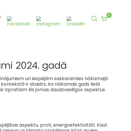
0
V
0
items
in
cart
jumi 2024. gadā
icinājumiem un iespējām saskarsimies nākamajā
kontekstā ir skaidrs, ka nākamais gads lielā
āk izpratīsim šīs jomas daudzveidīgos aspektus.
spējības aspektu, proti, energoefektivitāti. Kaut
uji pieaug un klimata problēmas kļūst arvien