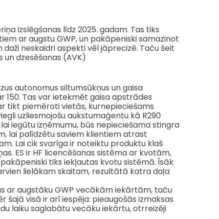
ņa izslēgšanas līdz 2025. gadam. Tas tiks
ktiem ar augstu GWP, un pakāpeniski samazinot
un daži neskaidri aspekti vēl jāprecizē. Taču šeit
jas un dzesēšanas (AVK)
mazus autonomus siltumsūkņus un gaisa
ar 150. Tas var ietekmēt gaisa apstrādes
ar tikt piemēroti vietās, kurnepieciešams
 viegli uzliesmojošu aukstumaģentu kā R290
lai iegūtu izņēmumu, būs nepieciešama stingra
lai palīdzētu saviem klientiem atrast
m. Lai cik svarīga ir noteiktu produktu klaš
as. ES ir HF licencēšanas sistēma ar kvotām,
 pakāpeniski tiks iekļautas kvotu sistēmā. Īsāk
arvien lielākam skaitam, rezultātā katra daļa
us ar augstāku GWP vecākām iekārtām, taču
 šajā visā ir arī iespēja: pieaugošās izmaksas
u laiku saglabātu vecāku iekārtu, otrreizēji