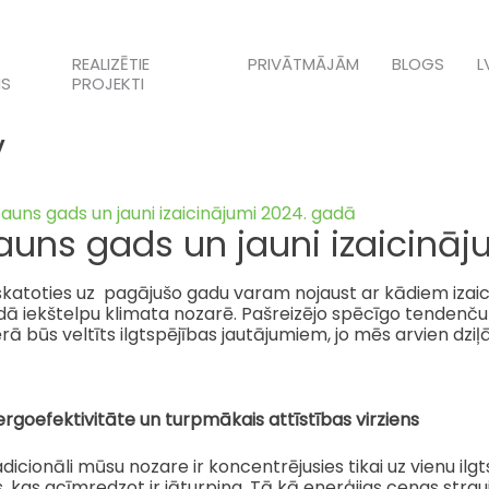
REALIZĒTIE
PRIVĀTMĀJĀM
BLOGS
L
S
PROJEKTI
v
auns gads un jauni izaicinā
skatoties uz pagājušo gadu varam nojaust ar kādiem iza
ā iekštelpu klimata nozarē. Pašreizējo spēcīgo tendenču 
ā būs veltīts ilgtspējības jautājumiem, jo mēs arvien dziļ
rgoefektivitāte un turpmākais attīstības virziens
dicionāli mūsu nozare ir koncentrējusies tikai uz vienu ilgt
, kas acīmredzot ir jāturpina. Tā kā enerģijas cenas stra