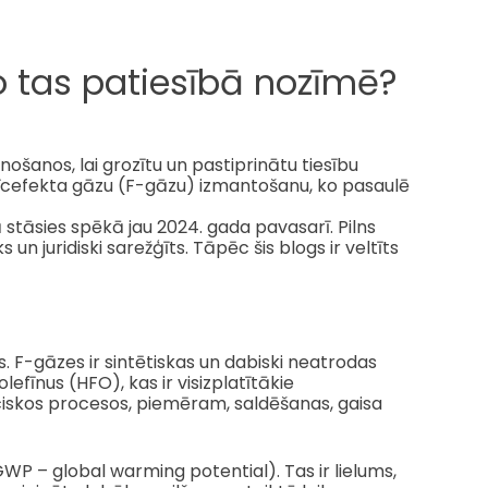
o tas patiesībā nozīmē?
šanos, lai grozītu un pastiprinātu tiesību
nīcefekta gāzu (F-gāzu) izmantošanu, ko pasaulē
ā stāsies spēkā jau 2024. gada pavasarī. Pilns
s un juridiski sarežģīts. Tāpēc šis blogs ir veltīts
. F-gāzes ir sintētiskas un dabiski neatrodas
efīnus (HFO), kas ir visizplatītākie
iskos procesos, piemēram, saldēšanas, gaisa
P – global warming potential). Tas ir lielums,