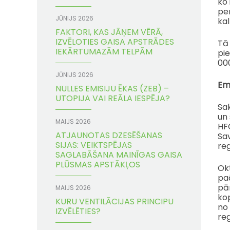
ko 
pe
JŪNIJS 2026
kal
FAKTORI, KAS JĀŅEM VĒRĀ,
IZVĒLOTIES GAISA APSTRĀDES
Tā 
IEKĀRTUMAZĀM TELPĀM
pie
000
JŪNIJS 2026
Em
NULLES EMISIJU ĒKAS (ZEB) –
UTOPIJA VAI REĀLA IESPĒJA?
Sak
un 
MAIJS 2026
HFC
ATJAUNOTAS DZESĒŠANAS
Sav
SIJAS: VEIKTSPĒJAS
reg
SAGLABĀŠANA MAINĪGAS GAISA
PLŪSMAS APSTĀKĻOS
Ok
paā
pā
MAIJS 2026
ko
KURU VENTILĀCIJAS PRINCIPU
no 
IZVĒLĒTIES?
re