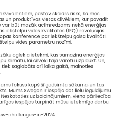
ekvivalentiem, pastāv skaidrs risks, ka mēs
 un produktīvas vietas cilvēkiem, kur pavadīt
a tas var būt mazāk acīmredzams nekā enerģijas
iekštelpu vides kvalitātes (IEQ) revolūcijas
opas konference par iekštelpu gaisa kvalitāti.
kštelpu vides parametru nozīmi.
zāku oglekļa ietekmi, kas samazina enerģijas
u klimatu, lai cilvēki tajā varētu uzplaukt. Un,
 tiek saglabāts arī laika gaitā, mainoties
.
tams fokuss kopš šī gadsimta sākuma, un tas
nkts. Mums Swegon ir iespēja dot lielu ieguldījumu
. Neskatoties uz izaicinājumiem, viena pārliecība
arīgas iespējas turpināt mūsu ietekmīgo darbu.
new-challenges-in-2024