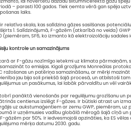
izmanto, lai novērtētu dažādu siltumnīcefekta gāzu spēju 
riodā – parasti 100 gados. Tiek ņemta vērā gan spēja uzt
pošanas laiks.
ir relatīva skala, kas salīdzina gāzes sasilšanas potenciā
šķirts 1. Salīdzinājumā, F-gāzēm (atkarībā no veida) GWP 
 (piemēram, SF6, ko izmanto kā elektroizolāciju sadales 
isiju kontrole un samazinājums
arā ar F-gāzu nozīmīgo ietekmi uz klimata pārmaiņām, sta
samazināt to emisijas. Kigali grozījums Monreālas protokol
 ražošanas un patēriņa samazināšanu, ar mērķi mazināt to
ienība jau bija soli priekšā šajā procesā, un atbilstoši tam
ulējumus un pasākumus, lai labāk pārvaldītu un vēl vairā
tobrī panāktā vienošanās par regulējumu grozīšanu un pa
trinās centienus izslēgt F-gāzes. Ir būtiski atrast un iz
rgājis uz aukstumaģentiem ar zemu GWP, piemēram, uz pr
pumā ir uzņēmusies vadību globālā mērogā šajā cīņā un pē
F-gāzēm par 50%. Ir iedvesmojoši apzināties, ka ES vēlas d
gulējuma mērķa datumu 2030. gadu.