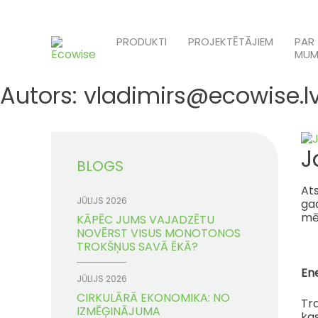
Skip
to
PRODUKTI
PROJEKTĒTĀJIEM
PAR
content
MUM
Autors:
vladimirs@ecowise.l
J
BLOGS
At
JŪLIJS 2026
gad
mēr
KĀPĒC JUMS VAJADZĒTU
NOVĒRST VISUS MONOTONOS
TROKŠŅUS SAVĀ ĒKĀ?
Ene
JŪLIJS 2026
CIRKULĀRĀ EKONOMIKA: NO
Tra
IZMĒĢINĀJUMA
kas