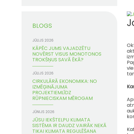
J
BLOGS
JŪLIJS 2026
Okt
KĀPĒC JUMS VAJADZĒTU
akt
NOVĒRST VISUS MONOTONOS
iz
TROKŠŅUS SAVĀ ĒKĀ?
Pag
vie
tam
JŪLIJS 2026
CIRKULĀRĀ EKONOMIKA: NO
Kas
IZMĒĢINĀJUMA
PROJEKTIEMLĪDZ
RŪPNIECISKAM MĒROGAM
Aps
atm
au
JŪNIJS 2026
kon
JŪSU IEKŠTELPU KLIMATA
SISTĒMA IR DAUDZ VAIRĀK NEKĀ
Kat
TIKAI KLIMATA REGULĒŠANA