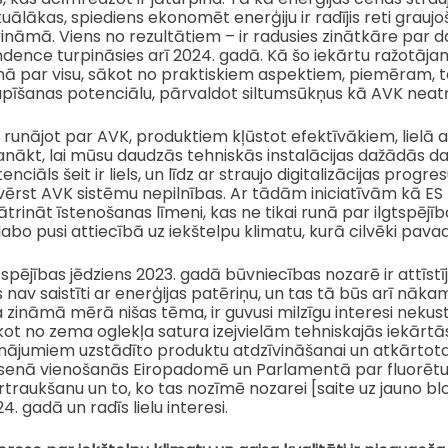
uālākas, spiediens ekonomēt enerģiju ir radījis reti grauj
ināmā. Viens no rezultātiem – ir radusies zinātkāre par d
dence turpināsies arī 2024. gadā. Kā šo iekārtu ražotāja
mā par visu, sākot no praktiskiem aspektiem, piemēram, t
upīšanas potenciālu, pārvaldot siltumsūkņus kā AVK ne
 runājot par AVK, produktiem kļūstot efektīvākiem, lielā atl
ākt, lai mūsu daudzās tehniskās instalācijas dažādās daļ
enciāls šeit ir liels, un līdz ar straujo digitalizācijas pro
ērst AVK sistēmu nepilnības. Ar tādām iniciatīvām kā ES re
trināt īstenošanas līmeni, kas ne tikai runā par ilgtspē
labo pusi attiecībā uz iekštelpu klimatu, kurā cilvēki pav
tspējības jēdziens 2023. gadā būvniecības nozarē ir attīstīji
 nav saistīti ar enerģijas patēriņu, un tas tā būs arī nāk
a zināmā mērā nišas tēma, ir guvusi milzīgu interesi nekus
ot no zema oglekļa satura izejvielām tehniskajās iekārtā
inājumiem uzstādīto produktu atdzīvināšanai un atkārtotai
senā vienošanās Eiropadomē un Parlamentā par fluorētu
traukšanu un to, ko tas nozīmē nozarei [saite uz jauno b
4. gadā un radīs lielu interesi.