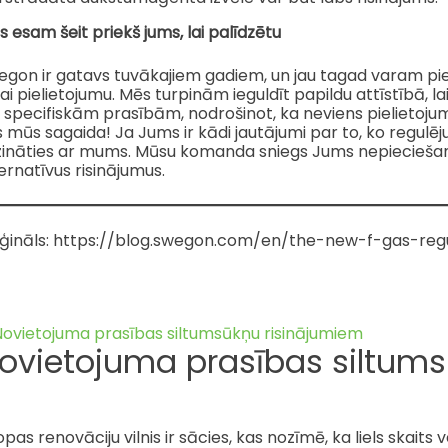
 esam šeit priekš jums, lai palīdzētu
gon ir gatavs tuvākajiem gadiem, un jau tagad varam pied
ai pielietojumu. Mēs turpinām ieguldīt papildu attīstībā, 
i specifiskām prasībām, nodrošinot, ka neviens pielietoj
 mūs sagaida! Ja Jums ir kādi jautājumi par to, ko regulē
zināties ar mums. Mūsu komanda sniegs Jums nepieciešamo
ernatīvus risinājumus.
iģināls: https://blog.swegon.com/en/the-new-f-gas-reg
ovietojuma prasības siltum
opas renovāciju vilnis ir sācies, kas nozīmē, ka liels skait