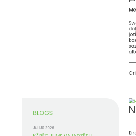
Mēs
Swe
daļ
ļot
kas
sa
alt
Or
N
BLOGS
JŪLIJS 2026
Eir
KĀPĒC JUMS VAJADZĒTU