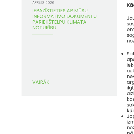
APRĪLIS 2026
Kād
IEPAZĪSTIETIES AR MŪSU
INFORMATĪVO DOKUMENTU
Jau
PARIEKŠTELPU KLIMATA
sa
NOTURĪBU
emi
sag
noz
Sā
aps
iek
au
ne
VAIRĀK
ar
ilg
ai
kas
sak
kļū
Jo
izm
noz
pā