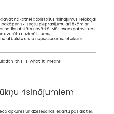
āvāt nākotnei atbilstošus risinājumus lielākajai
lai pakāpeniski segtu pieprasījumu arī ēkām ar
ums netiks atstāts novārtā. Mēs esam gatavi tam,
jumi varētu nozīmēt Jums,
 atbalstu un, ja nepieciešams, ieteiksim
ulation-this-is-what-it-means
sūkņu risinājumiem
s veco apkures un dzesēšanas iekārtu pašlaik tiek