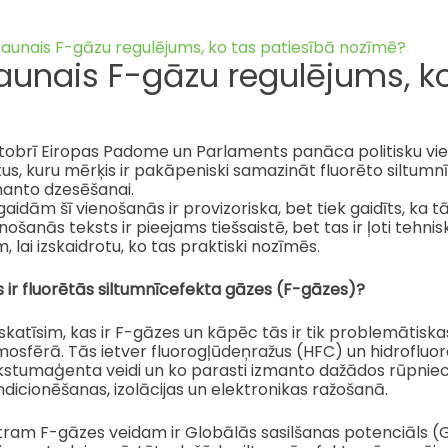
aunais F-gāzu regulējums, k
obrī Eiropas Padome un Parlaments panāca politisku vieno
us, kuru mērķis ir pakāpeniski samazināt fluorēto siltum
manto dzesēšanai.
aidām šī vienošanās ir provizoriska, bet tiek gaidīts, ka t
nošanās teksts ir pieejams tiešsaistē, bet tas ir ļoti tehnisk
, lai izskaidrotu, ko tas praktiski nozīmēs.
 ir fluorētās siltumnīcefekta gāzes (F-gāzes)?
katīsim, kas ir F-gāzes un kāpēc tās ir tik problemātiskas
osfērā. Tās ietver fluorogļūdeņražus (HFC) un hidrofluorol
kstumaģenta veidi un ko parasti izmanto dažādos rūpniec
dicionēšanas, izolācijas un elektronikas ražošanā.
ram F-gāzes veidam ir Globālās sasilšanas potenciāls (GW