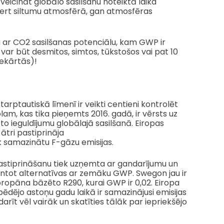
veicināt globālo sasilšanu noteiktā laika
vert siltumu atmosfērā, gan atmosfēras
lu ar CO2 sasilšanas potenciālu, kam GWP ir
var būt desmitos, simtos, tūkstošos vai pat 10
iekārtās)!
rptautiskā līmenī ir veikti centieni kontrolēt
am, kas tika pieņemts 2016. gadā, ir vērsts uz
 ieguldījumu globālajā sasilšanā. Eiropas
 ātri pastiprināja
k samazinātu F-gāzu emisijas.
stiprināšanu tiek uzņemta ar gandarījumu un
mantot alternatīvas ar zemāku GWP. Swegon jau ir
opāna bāzēto R290, kurai GWP ir 0,02. Eiropa
dējo astoņu gadu laikā ir samazinājusi emisijas
arīt vēl vairāk un skatīties tālāk par iepriekšējo