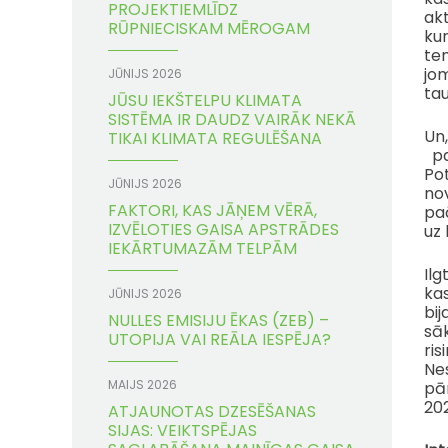
PROJEKTIEMLĪDZ
akt
RŪPNIECISKAM MĒROGAM
kur
ten
jo
JŪNIJS 2026
ta
JŪSU IEKŠTELPU KLIMATA
SISTĒMA IR DAUDZ VAIRĀK NEKĀ
Un,
TIKAI KLIMATA REGULĒŠANA
pan
Pot
JŪNIJS 2026
nov
FAKTORI, KAS JĀŅEM VĒRĀ,
paā
IZVĒLOTIES GAISA APSTRĀDES
uz 
IEKĀRTUMAZĀM TELPĀM
Ilg
kas
JŪNIJS 2026
bij
NULLES EMISIJU ĒKAS (ZEB) –
sāk
UTOPIJA VAI REĀLA IESPĒJA?
ris
Ne
MAIJS 2026
pār
202
ATJAUNOTAS DZESĒŠANAS
SIJAS: VEIKTSPĒJAS