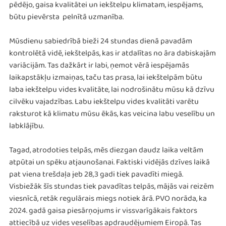
pēdējo, gaisa kvalitātei un iekštelpu klimatam, iespējams,
būtu pievērsta pelnītā uzmanība.
Mūsdienu sabiedrībā bieži 24 stundas dienā pavadām
kontrolētā vidē, iekštelpās, kas ir atdalītas no āra dabiskajām
variācijām. Tas dažkārt ir labi, ņemot vērā iespējamās
laikapstākļu izmaiņas, taču tas prasa, lai iekštelpām būtu
laba iekštelpu vides kvalitāte, lai nodrošinātu mūsu kā dzīvu
cilvēku vajadzības. Labu iekštelpu vides kvalitāti varētu
raksturot kā klimatu mūsu ēkās, kas veicina labu veselību un
labklājību.
Tagad, atrodoties telpās, mēs diezgan daudz laika veltām
atpūtai un spēku atjaunošanai. Faktiski vidējās dzīves laikā
pat viena trešdaļa jeb 28,3 gadi tiek pavadīti miegā.
Visbiežāk šīs stundas tiek pavadītas telpās, mājās vai reizēm
viesnīcā, retāk regulārais miegs notiek ārā. PVO norāda, ka
2024. gadā gaisa piesārņojums ir vissvarīgākais faktors
attiecībā uz vides veselības apdraudējumiem Eiropā. Tas