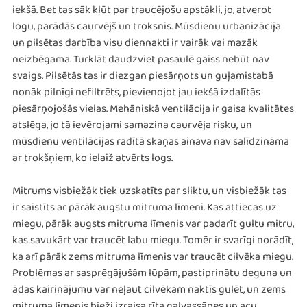
iekšā. Bet tas sāk kļūt par traucējošu apstākli, jo, atverot
logu, parādās caurvējš un troksnis. Mūsdienu urbanizācija
un pilsētas darbība visu diennakti ir vairāk vai mazāk
neizbēgama. Turklāt daudzviet pasaulē gaiss nebūt nav
svaigs. Pilsētās tas ir diezgan piesārņots un guļamistabā
nonāk pilnīgi nefiltrēts, pievienojot jau iekšā izdalītās
piesārņojošās vielas. Mehāniskā ventilācija ir gaisa kvalitātes
atslēga, jo tā ievērojami samazina caurvēja risku, un
mūsdienu ventilācijas radītā skaņas ainava nav salīdzināma
ar trokšņiem, ko ielaiž atvērts logs.
Mitrums visbiežāk tiek uzskatīts par sliktu, un visbiežāk tas
ir saistīts ar pārāk augstu mitruma līmeni. Kas attiecas uz
miegu, pārāk augsts mitruma līmenis var padarīt gultu mitru,
kas savukārt var traucēt labu miegu. Tomēr ir svarīgi norādīt,
ka arī pārāk zems mitruma līmenis var traucēt cilvēka miegu.
Problēmas ar sasprēgājušām lūpām, pastiprinātu deguna un
ādas kairinājumu var neļaut cilvēkam naktīs gulēt, un zems