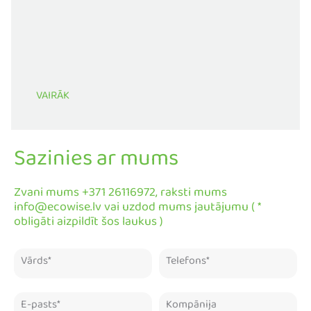
VAIRĀK
Sazinies ar mums
Zvani mums +371 26116972, raksti mums
info@ecowise.lv vai uzdod mums jautājumu ( *
obligāti aizpildīt šos laukus )