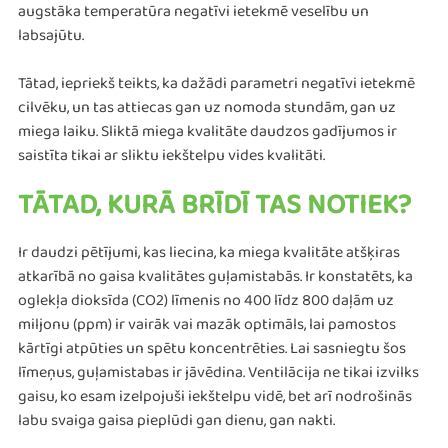
augstāka temperatūra negatīvi ietekmē veselību un
labsajūtu.
Tātad, iepriekš teikts, ka dažādi parametri negatīvi ietekmē
cilvēku, un tas attiecas gan uz nomoda stundām, gan uz
miega laiku. Sliktā miega kvalitāte daudzos gadījumos ir
saistīta tikai ar sliktu iekštelpu vides kvalitāti.
TĀTAD, KURĀ BRĪDĪ TAS NOTIEK?
Ir daudzi pētījumi, kas liecina, ka miega kvalitāte atšķiras
atkarībā no gaisa kvalitātes guļamistabās. Ir konstatēts, ka
oglekļa dioksīda (CO2) līmenis no 400 līdz 800 daļām uz
miljonu (ppm) ir vairāk vai mazāk optimāls, lai pamostos
kārtīgi atpūties un spētu koncentrēties. Lai sasniegtu šos
līmeņus, guļamistabas ir jāvēdina. Ventilācija ne tikai izvilks
gaisu, ko esam izelpojuši iekštelpu vidē, bet arī nodrošinās
labu svaiga gaisa pieplūdi gan dienu, gan nakti.