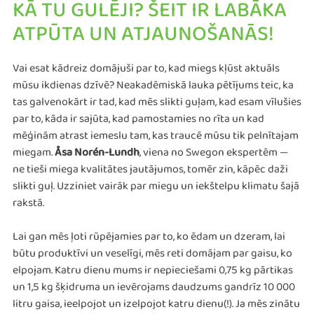
KĀ TU GULĒJI? ŠEIT IR LABĀKA
ATPŪTA UN ATJAUNOŠANĀS!
Vai esat kādreiz domājuši par to, kad miegs kļūst aktuāls
mūsu ikdienas dzīvē? Neakadēmiskā lauka pētījums teic, ka
tas galvenokārt ir tad, kad mēs slikti guļam, kad esam vīlušies
par to, kāda ir sajūta, kad pamostamies no rīta un kad
mēģinām atrast iemeslu tam, kas traucē mūsu tik pelnītajam
miegam.
Åsa Norén-Lundh
, viena no Swegon ekspertēm —
ne tieši miega kvalitātes jautājumos, tomēr zin, kāpēc daži
slikti guļ. Uzziniet vairāk par miegu un iekštelpu klimatu šajā
rakstā.
Lai gan mēs ļoti rūpējamies par to, ko ēdam un dzeram, lai
būtu produktīvi un veselīgi, mēs reti domājam par gaisu, ko
elpojam. Katru dienu mums ir nepieciešami 0,75 kg pārtikas
un 1,5 kg šķidruma un ievērojams daudzums gandrīz 10 000
litru gaisa, ieelpojot un izelpojot katru dienu(!). Ja mēs zinātu