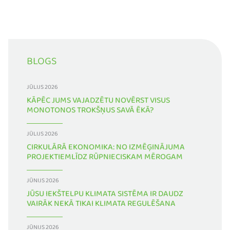
BLOGS
JŪLIJS 2026
KĀPĒC JUMS VAJADZĒTU NOVĒRST VISUS
MONOTONOS TROKŠŅUS SAVĀ ĒKĀ?
JŪLIJS 2026
CIRKULĀRĀ EKONOMIKA: NO IZMĒĢINĀJUMA
PROJEKTIEMLĪDZ RŪPNIECISKAM MĒROGAM
JŪNIJS 2026
JŪSU IEKŠTELPU KLIMATA SISTĒMA IR DAUDZ
VAIRĀK NEKĀ TIKAI KLIMATA REGULĒŠANA
JŪNIJS 2026