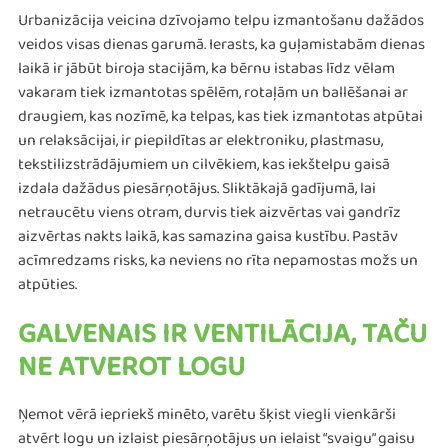
Urbanizācija veicina dzīvojamo telpu izmantošanu dažādos
veidos visas dienas garumā. Ierasts, ka guļamistabām dienas
laikā ir jābūt biroja stacijām, ka bērnu istabas līdz vēlam
vakaram tiek izmantotas spēlēm, rotaļām un ballēšanai ar
draugiem, kas nozīmē, ka telpas, kas tiek izmantotas atpūtai
un relaksācijai, ir piepildītas ar elektroniku, plastmasu,
tekstilizstrādājumiem un cilvēkiem, kas iekštelpu gaisā
izdala dažādus piesārņotājus. Sliktākajā gadījumā, lai
netraucētu viens otram, durvis tiek aizvērtas vai gandrīz
aizvērtas nakts laikā, kas samazina gaisa kustību. Pastāv
acīmredzams risks, ka neviens no rīta nepamostas možs un
atpūties.
GALVENAIS IR VENTILĀCIJA, TAČU
NE ATVEROT LOGU
Ņemot vērā iepriekš minēto, varētu šķist viegli vienkārši
atvērt logu un izlaist piesārņotājus un ielaist “svaigu” gaisu