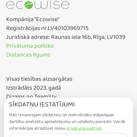
Kompānija "Ecowise"
Reģistrācijas nr.LV40103969715
Juridiskā adrese: Raunas iela 16b, Rīga, LV1039
Privātuma politika
Distances līgums
Visas tiesības aizsargātas
Izstrādāts 2023. gadā
DizaIns no Team3.lv
SĪKDATŅU IESTATĪJUMI
Mēs izmantojam sīkdatnes, lai nodrošinātu mājaslapas
darbību, analizētu apmeklējumu un uzlabotu pieredzi. Vairāk
informācijas atradīsiet mūsu
privātuma politikā
.