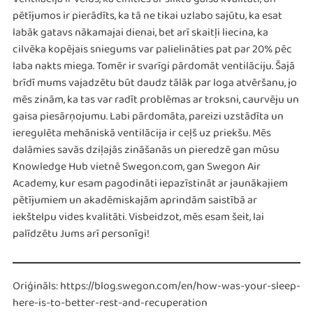
Ventilācija ir veids, kā cīnīties ar sliktu gaisa kvalitāti, un
pētījumos ir pierādīts, ka tā ne tikai uzlabo sajūtu, ka esat
labāk gatavs nākamajai dienai, bet arī skaitļi liecina, ka
cilvēka kopējais sniegums var palielināties pat par 20% pēc
laba nakts miega. Tomēr ir svarīgi pārdomāt ventilāciju. Šajā
brīdī mums vajadzētu būt daudz tālāk par loga atvēršanu, jo
mēs zinām, ka tas var radīt problēmas ar troksni, caurvēju un
gaisa piesārņojumu. Labi pārdomāta, pareizi uzstādīta un
ieregulēta mehāniskā ventilācija ir ceļš uz priekšu. Mēs
dalāmies savās dziļajās zināšanās un pieredzē gan mūsu
Knowledge Hub vietnē Swegon.com, gan Swegon Air
Academy, kur esam pagodināti iepazīstināt ar jaunākajiem
pētījumiem un akadēmiskajām aprindām saistībā ar
iekštelpu vides kvalitāti. Visbeidzot, mēs esam šeit, lai
palīdzētu Jums arī personīgi!
Oriģināls: https://blog.swegon.com/en/how-was-your-sleep-
here-is-to-better-rest-and-recuperation