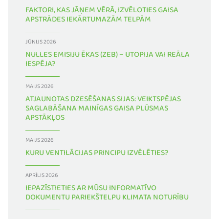
FAKTORI, KAS JĀŅEM VĒRĀ, IZVĒLOTIES GAISA
APSTRĀDES IEKĀRTUMAZĀM TELPĀM
JŪNIJS 2026
NULLES EMISIJU ĒKAS (ZEB) – UTOPIJA VAI REĀLA
IESPĒJA?
MAIJS 2026
ATJAUNOTAS DZESĒŠANAS SIJAS: VEIKTSPĒJAS
SAGLABĀŠANA MAINĪGAS GAISA PLŪSMAS
APSTĀKĻOS
MAIJS 2026
KURU VENTILĀCIJAS PRINCIPU IZVĒLĒTIES?
APRĪLIS 2026
IEPAZĪSTIETIES AR MŪSU INFORMATĪVO
DOKUMENTU PARIEKŠTELPU KLIMATA NOTURĪBU