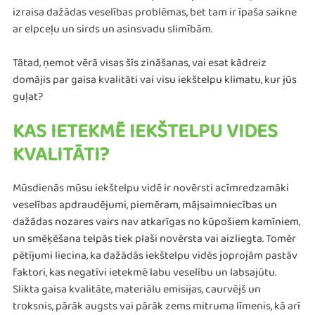
izraisa dažādas veselības problēmas, bet tam ir īpaša saikne
ar elpceļu un sirds un asinsvadu slimībām.
Tātad, ņemot vērā visas šīs zināšanas, vai esat kādreiz
domājis par gaisa kvalitāti vai visu iekštelpu klimatu, kur jūs
guļat?
KAS IETEKMĒ IEKŠTELPU VIDES
KVALITĀTI?
Mūsdienās mūsu iekštelpu vidē ir novērsti acīmredzamāki
veselības apdraudējumi, piemēram, mājsaimniecības un
dažādas nozares vairs nav atkarīgas no kūpošiem kamīniem,
un smēķēšana telpās tiek plaši novērsta vai aizliegta. Tomēr
pētījumi liecina, ka dažādās iekštelpu vidēs joprojām pastāv
faktori, kas negatīvi ietekmē labu veselību un labsajūtu.
Slikta gaisa kvalitāte, materiālu emisijas, caurvējš un
troksnis, pārāk augsts vai pārāk zems mitruma līmenis, kā arī