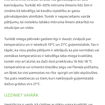
mitruma līmenis bieži izraisa rīta galvassāpes un acu
kairinājumu. Turklāt 40–60% mitruma līmenis līdz šim ir
zināms kā labvēlīgs, lai kavētu izplatību ar gaisu
pārnēsājamām slimībām. Tomēr ir nepieciešams vairāk
pētījumu, lai noteiktu labāko mitruma līmeni atkarībā no
situācijas un vides.
Turklāt miega pētnieki gadiem ilgi ir daudz zinājuši par
temperatūru un ir ieteikuši 19°C un 21°C guļamistabās. Tas ir
tāpēc, ka viņu plašie pētījumi ir atklājuši, ka pie normālas vai
zemākas temperatūras ir labvēlīga laba miega kvalitāte,
tomēr viņi arī atzīst, ka daži dod priekšroku 16 līdz 18 °C
temperatūrai un izmanto biezāku segu vai flaneļa pidžamu,
un šķiet, ka viņi pamostas no rīta spirgti un labi atpūtušies.
Tas pats neattiecas uz tiem, kuri nakšņojuši guļamistabā
dažus grādus virs 21°C.
UZZINIET VAIRĀK