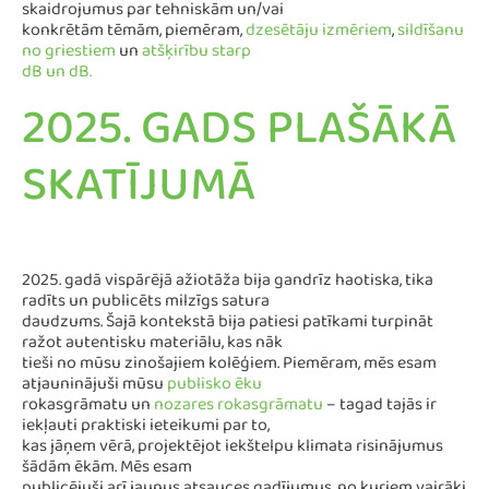
skaidrojumus par tehniskām un/vai
konkrētām tēmām, piemēram,
dzesētāju izmēriem
,
sildīšanu
no griestiem
un
atšķirību starp
dB un dB.
2025. GADS PLAŠĀKĀ
SKATĪJUMĀ
2025. gadā vispārējā ažiotāža bija gandrīz haotiska, tika
radīts un publicēts milzīgs satura
daudzums. Šajā kontekstā bija patiesi patīkami turpināt
ražot autentisku materiālu, kas nāk
tieši no mūsu zinošajiem kolēģiem. Piemēram, mēs esam
atjauninājuši mūsu
publisko ēku
rokasgrāmatu un
nozares rokasgrāmatu
– tagad tajās ir
iekļauti praktiski ieteikumi par to,
kas jāņem vērā, projektējot iekštelpu klimata risinājumus
šādām ēkām. Mēs esam