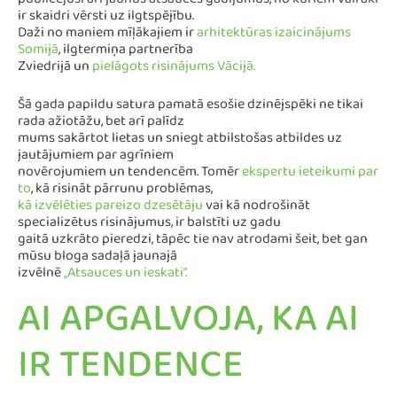
publicējuši arī jaunus atsauces gadījumus, no kuriem vairāki
ir skaidri vērsti uz ilgtspējību.
Daži no maniem mīļākajiem ir
arhitektūras izaicinājums
Somijā
, ilgtermiņa partnerība
Zviedrijā un
pielāgots risinājums Vācijā.
Šā gada papildu satura pamatā esošie dzinējspēki ne tikai
rada ažiotāžu, bet arī palīdz
mums sakārtot lietas un sniegt atbilstošas atbildes uz
jautājumiem par agrīniem
novērojumiem un tendencēm. Tomēr
ekspertu ieteikumi par
to
, kā risināt pārrunu problēmas,
kā izvēlēties pareizo dzesētāju
vai kā nodrošināt
specializētus risinājumus, ir balstīti uz gadu
gaitā uzkrāto pieredzi, tāpēc tie nav atrodami šeit, bet gan
mūsu bloga sadaļā jaunajā
izvēlnē
„Atsauces un ieskati”.
AI APGALVOJA, KA AI
IR TENDENCE