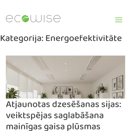
Skip
to
content
Kategorija:
Energoefektivitāte
Atjaunotas dzesēšanas sijas:
veiktspējas saglabāšana
mainīgas gaisa plūsmas