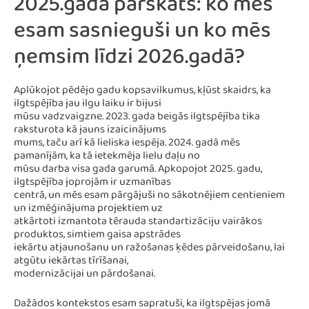
2025.gada pārskats: ko mēs
esam sasnieguši un ko mēs
ņemsim līdzi 2026.gadā?
Aplūkojot pēdējo gadu kopsavilkumus, kļūst skaidrs, ka
ilgtspējība jau ilgu laiku ir bijusi
mūsu vadzvaigzne. 2023. gada beigās ilgtspējība tika
raksturota kā jauns izaicinājums
mums, taču arī kā lieliska iespēja. 2024. gadā mēs
pamanījām, ka tā ietekmēja lielu daļu no
mūsu darba visa gada garumā. Apkopojot 2025. gadu,
ilgtspējība joprojām ir uzmanības
centrā, un mēs esam pārgājuši no sākotnējiem centieniem
un izmēģinājuma projektiem uz
atkārtoti izmantota tērauda standartizāciju vairākos
produktos, simtiem gaisa apstrādes
iekārtu atjaunošanu un ražošanas ķēdes pārveidošanu, lai
atgūtu iekārtas tīrīšanai,
modernizācijai un pārdošanai.
Dažādos kontekstos esam sapratuši, ka ilgtspējas jomā