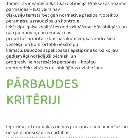
Tomēr tas ir vairāk nekā tikai definīcija. Praksē tas nozīmē
pārmaiņas – IEQ vairs nav
diskusiju temats, bet gan normatīva prasība. Noteiktu
parametru uzraudzība un kontrole
iekštelpu gaisa kvalitātes nodrošināšanai būs obligāta, un
gan jaunbūvju, gan renovācijas
projektos prioritāte būs pasākumiem, kas nodrošina
veselīgu un komfortablu iekštelpu
klimatu. Daudzos aspektos tas apstiprina to, uz ko jau
gadiem ilgi norādījuši pētnieki un
progresīvi ieinteresētās personas – kopīgu
energoefektivitātes un labklājības uzlabošanu.
PĀRBAUDES
KRITĒRIJI
Iepriekšējie turpmākās rīcības principi arī ir mainījušies un
no salīdzinoši šauras darbības