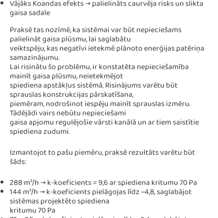
Vājāks Koandas efekts → palielināts caurvēja risks un slikta
gaisa sadale
Praksē tas nozīmē, ka sistēmai var būt nepieciešams
palielināt gaisa plūsmu, lai saglabātu
veiktspēju, kas negatīvi ietekmē plānoto enerģijas patēriņa
samazinājumu.
Lai risinātu šo problēmu, ir konstatēta nepieciešamība
mainīt gaisa plūsmu, neietekmējot
spiediena apstākļus sistēmā. Risinājums varētu būt
sprauslas konstrukcijas pārskatīšana,
piemēram, nodrošinot iespēju mainīt sprauslas izmēru.
Tādējādi vairs nebūtu nepieciešami
gaisa apjomu regulējošie vārsti kanālā un ar tiem saistītie
spiediena zudumi.
Izmantojot to pašu piemēru, praksē rezultāts varētu būt
šāds:
288 m³/h → k-koeficients = 9,6 ar spiediena kritumu 70 Pa
144 m³/h → k-koeficients pielāgojas līdz ~4,8, saglabājot
sistēmas projektēto spiediena
kritumu 70 Pa