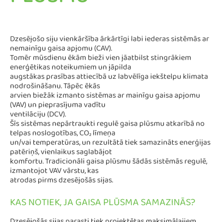
PLŪSMU
Dzesējošo siju vienkāršība ārkārtīgi labi iederas sistēmās ar
nemainīgu gaisa apjomu (CAV).
Tomēr mūsdienu ēkām bieži vien jāatbilst stingrākiem
enerģētikas noteikumiem un jāpilda
augstākas prasības attiecībā uz labvēlīga iekštelpu klimata
nodrošināšanu. Tāpēc ēkās
arvien biežāk izmanto sistēmas ar mainīgu gaisa apjomu
(VAV) un pieprasījuma vadītu
ventilāciju (DCV).
Šīs sistēmas nepārtraukti regulē gaisa plūsmu atkarībā no
telpas noslogotības, CO₂ līmeņa
un/vai temperatūras, un rezultātā tiek samazināts enerģijas
patēriņš, vienlaikus saglabājot
komfortu. Tradicionāli gaisa plūsmu šādās sistēmās regulē,
izmantojot VAV vārstu, kas
atrodas pirms dzesējošās sijas.
KAS NOTIEK, JA GAISA PLŪSMA SAMAZINĀS?