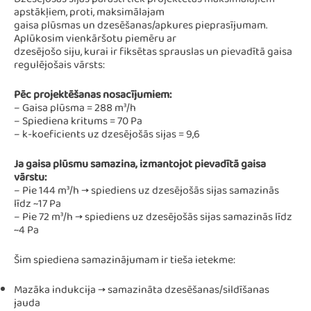
Dzesējošās sijas parasti tiek projektētas maksimālajiem
apstākļiem, proti, maksimālajam
gaisa plūsmas un dzesēšanas/apkures pieprasījumam.
Aplūkosim vienkāršotu piemēru ar
dzesējošo siju, kurai ir fiksētas sprauslas un pievadītā gaisa
regulējošais vārsts:
Pēc projektēšanas nosacījumiem:
– Gaisa plūsma = 288 m³/h
– Spiediena kritums = 70 Pa
– k-koeficients uz dzesējošās sijas = 9,6
Ja gaisa plūsmu samazina, izmantojot pievadītā gaisa
vārstu:
– Pie 144 m³/h → spiediens uz dzesējošās sijas samazinās
līdz ~17 Pa
– Pie 72 m³/h → spiediens uz dzesējošās sijas samazinās līdz
~4 Pa
Šim spiediena samazinājumam ir tieša ietekme:
Mazāka indukcija → samazināta dzesēšanas/sildīšanas
jauda