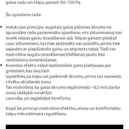
gaisa vadu un telpu, parasti 50–120 Pa.
Šis spiediens rada:
Indukcijas principu: augstais gaisa plūsmas ātrums no
sprauslām rada pazeminātu spiedienu virs siltummaiņa, kas
ievelk telpas gaisu dzesēšanas sijā. Telpas gaisam plūstot
caur siltummaini, tas tiek atdzesēts vai uzsildīts, pirms tiek
sajaukts ar pieplūstošo gaisu un atgriezts telpā. Tieši tas
nodrošina augstu dzesēšanas/sildīšanas jaudu bez
ventilatoru izmantošanas.
Koandas efekts: telpā ieplūstošais gaiss piekļaujas pie
griestiem, kas ļauj tam
izplatīties pa telpu un palēnināt ātrumu, pirms tas sasniedz
cilvēku atrašanās zonu.
Tas nodrošina, ka gaisa ātrums nepārsniedz ~0,2 m/s darba
zonā, tādējādi novēršot
caurvēju un saglabājot komfortu.
Kopā šie principi nodrošina efektīvu, klusu un komfortablu
telpu mikroklimata regulēšanu.