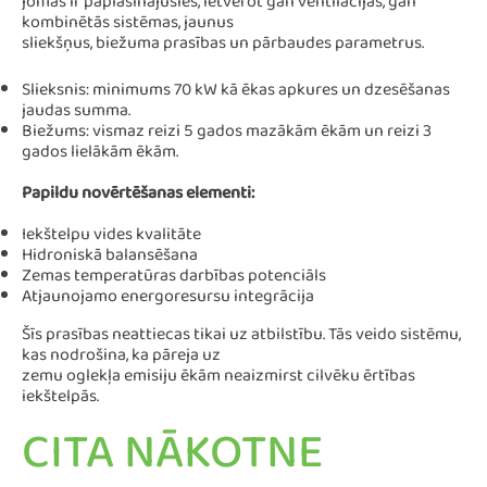
jomas ir paplašinājušies, ietverot gan ventilācijas, gan
kombinētās sistēmas, jaunus
sliekšņus, biežuma prasības un pārbaudes parametrus.
Slieksnis: minimums 70 kW kā ēkas apkures un dzesēšanas
jaudas summa.
Biežums: vismaz reizi 5 gados mazākām ēkām un reizi 3
gados lielākām ēkām.
Papildu novērtēšanas elementi:
Iekštelpu vides kvalitāte
Hidroniskā balansēšana
Zemas temperatūras darbības potenciāls
Atjaunojamo energoresursu integrācija
Šīs prasības neattiecas tikai uz atbilstību. Tās veido sistēmu,
kas nodrošina, ka pāreja uz
zemu oglekļa emisiju ēkām neaizmirst cilvēku ērtības
iekštelpās.
CITA NĀKOTNE