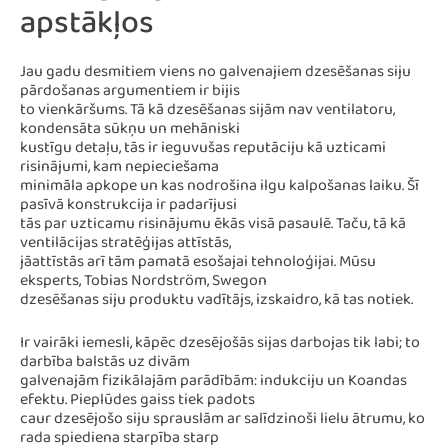
apstākļos
Jau gadu desmitiem viens no galvenajiem dzesēšanas siju
pārdošanas argumentiem ir bijis
to vienkāršums. Tā kā dzesēšanas sijām nav ventilatoru,
kondensāta sūkņu un mehāniski
kustīgu detaļu, tās ir ieguvušas reputāciju kā uzticami
risinājumi, kam nepieciešama
minimāla apkope un kas nodrošina ilgu kalpošanas laiku. Šī
pasīvā konstrukcija ir padarījusi
tās par uzticamu risinājumu ēkās visā pasaulē. Taču, tā kā
ventilācijas stratēģijas attīstās,
jāattīstās arī tām pamatā esošajai tehnoloģijai. Mūsu
eksperts, Tobias Nordström, Swegon
dzesēšanas siju produktu vadītājs, izskaidro, kā tas notiek.
Ir vairāki iemesli, kāpēc dzesējošās sijas darbojas tik labi; to
darbība balstās uz divām
galvenajām fizikālajām parādībām: indukciju un Koandas
efektu. Pieplūdes gaiss tiek padots
caur dzesējošo siju sprauslām ar salīdzinoši lielu ātrumu, ko
rada spiediena starpība starp