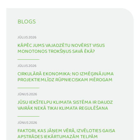
BLOGS
JŪLIJS 2026
KĀPĒC JUMS VAJADZĒTU NOVĒRST VISUS
MONOTONOS TROKŠŅUS SAVĀ ĒKĀ?
JŪLIJS 2026
CIRKULĀRĀ EKONOMIKA: NO IZMĒĢINĀJUMA
PROJEKTIEMLĪDZ RŪPNIECISKAM MĒROGAM
JŪNIJS 2026
JŪSU IEKŠTELPU KLIMATA SISTĒMA IR DAUDZ
VAIRĀK NEKĀ TIKAI KLIMATA REGULĒŠANA
JŪNIJS 2026
FAKTORI, KAS JĀŅEM VĒRĀ, IZVĒLOTIES GAISA
APSTRĀDES IEKĀRTUMAZĀM TELPĀM