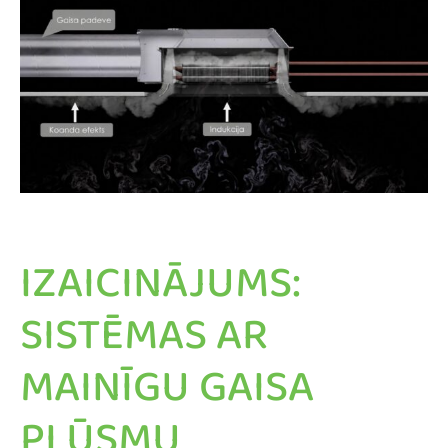
IZAICINĀJUMS:
SISTĒMAS AR
MAINĪGU GAISA