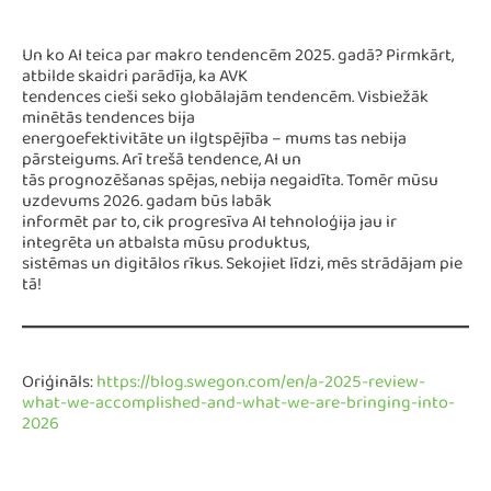
Un ko AI teica par makro tendencēm 2025. gadā? Pirmkārt,
atbilde skaidri parādīja, ka AVK
tendences cieši seko globālajām tendencēm. Visbiežāk
minētās tendences bija
energoefektivitāte un ilgtspējība – mums tas nebija
pārsteigums. Arī trešā tendence, AI un
tās prognozēšanas spējas, nebija negaidīta. Tomēr mūsu
uzdevums 2026. gadam būs labāk
informēt par to, cik progresīva AI tehnoloģija jau ir
integrēta un atbalsta mūsu produktus,
sistēmas un digitālos rīkus. Sekojiet līdzi, mēs strādājam pie
tā!
Oriģināls:
https://blog.swegon.com/en/a-2025-review-
what-we-accomplished-and-what-we-are-bringing-into-
2026