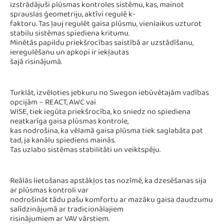
izstrādājuši plūsmas kontroles sistēmu, kas, mainot
sprauslas ģeometriju, aktīvi regulē k-
faktoru. Tas ļauj regulēt gaisa plūsmu, vienlaikus uzturot
stabilu sistēmas spiediena kritumu.
Minētās papildu priekšrocības saistībā ar uzstādīšanu,
ieregulēšanu un apkopi ir iekļautas
šajā risinājumā.
Turklāt, izvēloties jebkuru no Swegon iebūvētajām vadības
opcijām – REACT, AWC vai
WISE, tiek iegūta priekšrocība, ko sniedz no spiediena
neatkarīga gaisa plūsmas kontrole,
kas nodrošina, ka vēlamā gaisa plūsma tiek saglabāta pat
tad, ja kanālu spiediens mainās.
Tas uzlabo sistēmas stabilitāti un veiktspēju.
Reālās lietošanas apstākļos tas nozīmē, ka dzesēšanas sija
ar plūsmas kontroli var
nodrošināt tādu pašu komfortu ar mazāku gaisa daudzumu
salīdzinājumā ar tradicionālajiem
risinājumiem ar VAV vārstiem.