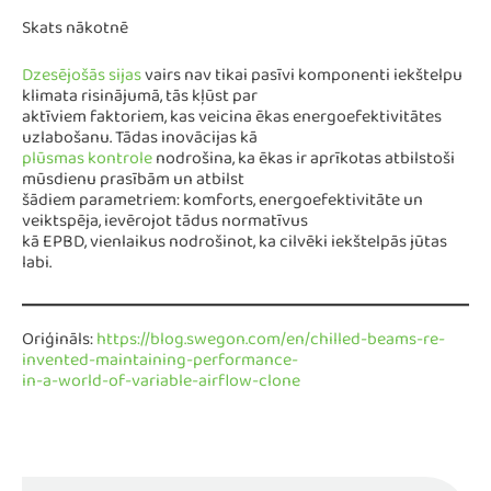
Skats nākotnē
Dzesējošās sijas
vairs nav tikai pasīvi komponenti iekštelpu
klimata risinājumā, tās kļūst par
aktīviem faktoriem, kas veicina ēkas energoefektivitātes
uzlabošanu. Tādas inovācijas kā
plūsmas kontrole
nodrošina, ka ēkas ir aprīkotas atbilstoši
mūsdienu prasībām un atbilst
šādiem parametriem: komforts, energoefektivitāte un
veiktspēja, ievērojot tādus normatīvus
kā EPBD, vienlaikus nodrošinot, ka cilvēki iekštelpās jūtas
labi.
Oriģināls:
https://blog.swegon.com/en/chilled-beams-re-
invented-maintaining-performance-
in-a-world-of-variable-airflow-clone