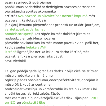
esam sasnieguši ievērojamus
panākumus. Sadarbībā ar dedzīgiem nozares partneriem
pierādām, ka aprites ekonomika
attīstās
AVK nozarē un būvniecības nozarē kopumā.
Mēs
uzsveram, ka ilgtspējība ir
jāiekļauj lēmumu pieņemšanas procesā, un atklāti jautājam,
vai ilgtspējības darbs nav
nonācis strupceļā.
Tas tāpēc, ka mēs dažkārt jūtamies
nedaudz vientuļi. Mūsu nozares
pārveide nav kaut kas, ko mēs varam paveikt vieni paši, bet,
kad pasaules
lielākajā AVK
izstādē
ilgtspējība netika iekļauta darba kārtībā, mēs
uzskatījām, ka ir pienācis laiks paust
savu viedokli.
Lai gan pēdējā gada ilgtspējas darbs ir bijis cieši saistīts ar
mūsu produktu un risinājumu
oglekļa pēdas nospiedumu, energoefektivitāte joprojām ir
mūsu DNS, kopā ar centieniem
nodrošināt veselīgu un komfortablu iekštelpu klimatu, lai
cilvēki justos labi iekštelpās. Tāpēc
mēs esam atzinīgi novērtējuši aktīvās diskusijas par
EPBD
un IEQ,
un
pārskatītā Ēku