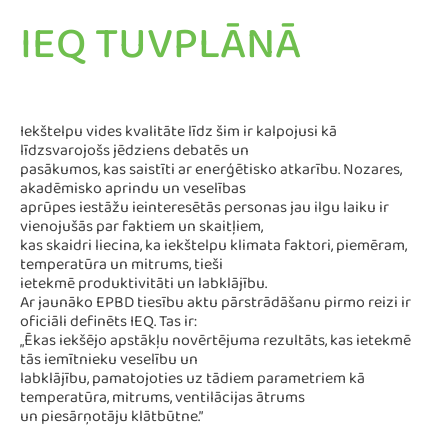
IEQ TUVPLĀNĀ
Iekštelpu vides kvalitāte līdz šim ir kalpojusi kā
līdzsvarojošs jēdziens debatēs un
pasākumos, kas saistīti ar enerģētisko atkarību. Nozares,
akadēmisko aprindu un veselības
aprūpes iestāžu ieinteresētās personas jau ilgu laiku ir
vienojušās par faktiem un skaitļiem,
kas skaidri liecina, ka iekštelpu klimata faktori, piemēram,
temperatūra un mitrums, tieši
ietekmē produktivitāti un labklājību.
Ar jaunāko EPBD tiesību aktu pārstrādāšanu pirmo reizi ir
oficiāli definēts IEQ. Tas ir:
„Ēkas iekšējo apstākļu novērtējuma rezultāts, kas ietekmē
tās iemītnieku veselību un
labklājību, pamatojoties uz tādiem parametriem kā
temperatūra, mitrums, ventilācijas ātrums
un piesārņotāju klātbūtne.”