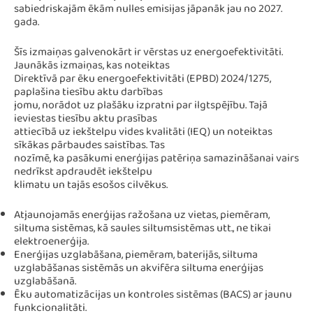
sabiedriskajām ēkām nulles emisijas jāpanāk jau no 2027.
gada.
Šīs izmaiņas galvenokārt ir vērstas uz energoefektivitāti.
Jaunākās izmaiņas, kas noteiktas
Direktīvā par ēku energoefektivitāti (EPBD) 2024/1275,
paplašina tiesību aktu darbības
jomu, norādot uz plašāku izpratni par ilgtspējību. Tajā
ieviestas tiesību aktu prasības
attiecībā uz iekštelpu vides kvalitāti (IEQ) un noteiktas
sīkākas pārbaudes saistības. Tas
nozīmē, ka pasākumi enerģijas patēriņa samazināšanai vairs
nedrīkst apdraudēt iekštelpu
klimatu un tajās esošos cilvēkus.
Atjaunojamās enerģijas ražošana uz vietas, piemēram,
siltuma sistēmas, kā saules siltumsistēmas utt., ne tikai
elektroenerģija.
Enerģijas uzglabāšana, piemēram, baterijās, siltuma
uzglabāšanas sistēmās un akvifēra siltuma enerģijas
uzglabāšanā.
Ēku automatizācijas un kontroles sistēmas (BACS) ar jaunu
funkcionalitāti.