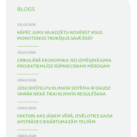
BLOGS
JŪLIJS 2026
KĀPĒC JUMS VAJADZĒTU NOVĒRST VISUS
MONOTONOS TROKŠŅUS SAVĀ ĒKĀ?
JŪLIJS 2026
CIRKULĀRĀ EKONOMIKA: NO IZMĒĢINĀJUMA
PROJEKTIEMLĪDZ RŪPNIECISKAM MĒROGAM
JŪNIJS 2026
JŪSU IEKŠTELPU KLIMATA SISTĒMA IR DAUDZ
VAIRĀK NEKĀ TIKAI KLIMATA REGULĒŠANA
JŪNIJS 2026
FAKTORI, KAS JĀŅEM VĒRĀ, IZVĒLOTIES GAISA
APSTRĀDES IEKĀRTUMAZĀM TELPĀM
JŪNIJS 2026