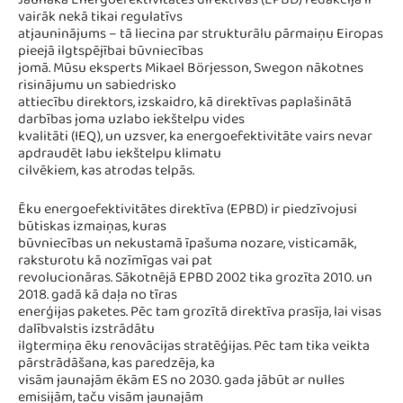
Jaunākā Energoefektivitātes direktīvas (EPBD) redakcija ir
vairāk nekā tikai regulatīvs
atjauninājums – tā liecina par strukturālu pārmaiņu Eiropas
pieejā ilgtspējībai būvniecības
jomā. Mūsu eksperts Mikael Börjesson, Swegon nākotnes
risinājumu un sabiedrisko
attiecību direktors, izskaidro, kā direktīvas paplašinātā
darbības joma uzlabo iekštelpu vides
kvalitāti (IEQ), un uzsver, ka energoefektivitāte vairs nevar
apdraudēt labu iekštelpu klimatu
cilvēkiem, kas atrodas telpās.
Ēku energoefektivitātes direktīva (EPBD) ir piedzīvojusi
būtiskas izmaiņas, kuras
būvniecības un nekustamā īpašuma nozare, visticamāk,
raksturotu kā nozīmīgas vai pat
revolucionāras. Sākotnējā EPBD 2002 tika grozīta 2010. un
2018. gadā kā daļa no tīras
enerģijas paketes. Pēc tam grozītā direktīva prasīja, lai visas
dalībvalstis izstrādātu
ilgtermiņa ēku renovācijas stratēģijas. Pēc tam tika veikta
pārstrādāšana, kas paredzēja, ka
visām jaunajām ēkām ES no 2030. gada jābūt ar nulles
emisijām, taču visām jaunajām