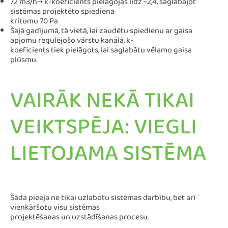
72 m3/h→ k-koeficients pielāgojas līdz ~2,4, saglabājot
sistēmas projektēto spiediena
kritumu 70 Pa
Šajā gadījumā, tā vietā, lai zaudētu spiedienu ar gaisa
apjomu regulējošo vārstu kanālā, k-
koeficients tiek pielāgots, lai saglabātu vēlamo gaisa
plūsmu.
VAIRĀK NEKĀ TIKAI
VEIKTSPĒJA: VIEGLI
LIETOJAMA SISTĒMA
Šāda pieeja ne tikai uzlabotu sistēmas darbību, bet arī
vienkāršotu visu sistēmas
projektēšanas un uzstādīšanas procesu.