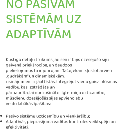
NO PASĪVĀM
SISTĒMĀM UZ
ADAPTĪVĀM
Kustīgo detaļu trūkums jau sen ir bijis dzesējošo siju
galvenā priekšrocība, un daudzos
pielietojumos tā ir joprojām. Taču, ēkām kļūstot arvien
„gudrākām” un dinamiskākām,
risinājumiem ir jāattīstās. Integrējot viedo gaisa plūsmas
vadību, kas izstrādāta un
pārbaudīta, lai nodrošinātu ilgtermiņa uzticamību,
mūsdienu dzesējošās sijas apvieno abu
veidu labākās īpašības:
Pasīvo sistēmu uzticamību un vienkāršību;
Adaptīvās, pieprasījuma vadītas kontroles veiktspēju un
efektivitāti.