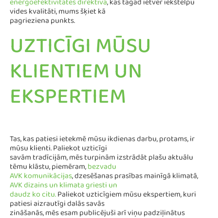
energoefektivitātes direktīva
, kas tagad ietver iekštelpu
vides kvalitāti, mums šķiet kā
pagrieziena punkts.
UZTICĪGI MŪSU
KLIENTIEM UN
EKSPERTIEM
Tas, kas patiesi ietekmē mūsu ikdienas darbu, protams, ir
mūsu klienti. Paliekot uzticīgi
savām tradīcijām, mēs turpinām izstrādāt plašu aktuālu
tēmu klāstu, piemēram,
bezvadu
AVK komunikācijas
, dzesēšanas prasības mainīgā klimatā,
AVK dizains un klimata griesti un
daudz ko citu.
Paliekot uzticīgiem mūsu ekspertiem, kuri
patiesi aizrautīgi dalās savās
zināšanās, mēs esam publicējuši arī viņu padziļinātus