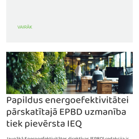
VAIRĀK
Papildus energoefektivitātei
pārskatītajā EPBD uzmanība
tiek pievērsta IEQ