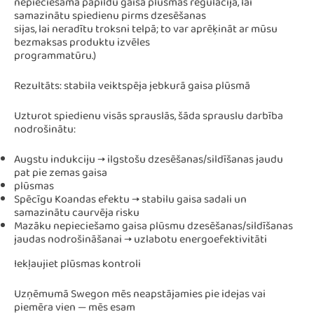
nepieciešama papildu gaisa plūsmas regulācija, lai
samazinātu spiedienu pirms dzesēšanas
sijas, lai neradītu troksni telpā; to var aprēķināt ar mūsu
bezmaksas produktu izvēles
programmatūru.)
Rezultāts: stabila veiktspēja jebkurā gaisa plūsmā
Uzturot spiedienu visās sprauslās, šāda sprauslu darbība
nodrošinātu:
Augstu indukciju → ilgstošu dzesēšanas/sildīšanas jaudu
pat pie zemas gaisa
plūsmas
Spēcīgu Koandas efektu → stabilu gaisa sadali un
samazinātu caurvēja risku
Mazāku nepieciešamo gaisa plūsmu dzesēšanas/sildīšanas
jaudas nodrošināšanai → uzlabotu energoefektivitāti
Iekļaujiet plūsmas kontroli
Uzņēmumā Swegon mēs neapstājamies pie idejas vai
piemēra vien — mēs esam