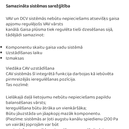
Samazināta sistēmas sarežģītība
VAV un DCV sistēmās nebūtu nepieciešams atsevišķs gaisa
apjomu regulējošs VAV vārsts
kanālā. Gaisa plūsma tiek regulēta tieši dzesēšanas sijā,
tādējādi samazinot:
Komponentu skaitu gaisa vadu sistēmā
Uzstādīšanas laiku
Izmaksas
Viedāka CAV uzstādīšana
CAV sistēmās šī integrētā funkcija darbojas kā iebūvēta
pirmreizējās ieregulēšanas pozīcija.
Tas nozīmē:
Lielākajā daļā lietojumu nebūtu nepieciešams papildu
balansēšanas vārsts;
Ieregulēšana būtu ātrāka un vienkāršāka;
Būtu jāuzstāda un jāapkopj mazāk komponentu.
(Piezīme: sistēmās ar ļoti augstu kanālu spiedienu (200 Pa
un vairāk) joprojām var būt