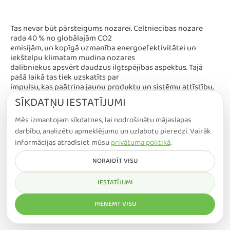
Tas nevar būt pārsteigums nozarei. Celtniecības nozare
rada 40 % no globālajām CO2
emisijām, un kopīgā uzmanība energoefektivitātei un
iekštelpu klimatam mudina nozares
dalībniekus apsvērt daudzus ilgtspējības aspektus. Tajā
pašā laikā tas tiek uzskatīts par
impulsu, kas paātrina jaunu produktu un sistēmu attīstību,
jo īpaši ēku automatizācijas un
SĪKDATŅU IESTATĪJUMI
viedo vadības sistēmu jomā. Digitalizācija kopumā būs
galvenais līdzeklis, lai nodrošinātu
Mēs izmantojam sīkdatnes, lai nodrošinātu mājaslapas
gan samazinātu enerģijas atkarību, gan optimālu iekštelpu
darbību, analizētu apmeklējumu un uzlabotu pieredzi. Vairāk
klimatu cilvēkiem, kas atrodas
informācijas atradīsiet mūsu
privātuma politikā
.
telpās.
NORAIDĪT VISU
Oriģināls:
https://blog.swegon.com/en/beyond-energy-
efficiency-the-revised-epbd-puts-ieq-
IESTATĪJUMI
in-focus
PIEŅEMT VISU