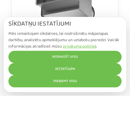
SĪKDATŅU IESTATĪJUMI
TRG
Mēs izmantojam sīkdatnes, lai nodrošinātu mājaslapas
darbību, analizētu apmeklējumu un uzlabotu pieredzi. Vairāk
Redukcijas kārba restēm
informācijas atradīsiet mūsu
privātuma politikā
.
NORAIDĪT VISU
Lasīt vairāk
IESTATĪJUMI
PIEŅEMT VISU
Sazinies ar mums
Zvani mums +371 26116972, raksti mums
info@ecowise.lv vai uzdod mums jautājumu ( *
obligāti aizpildīt šos laukus )