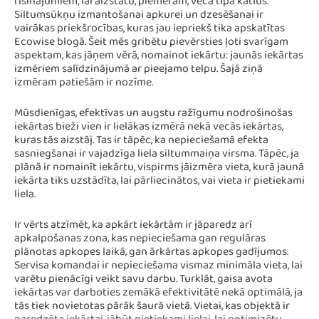
risinājumiem, lai aizstātu, piemēram, vecā tipa katlus.
Siltumsūkņu izmantošanai apkurei un dzesēšanai ir
vairākas priekšrocības, kuras jau iepriekš tika apskatītas
Ecowise blogā. Šeit mēs gribētu pievērsties ļoti svarīgam
aspektam, kas jāņem vērā, nomainot iekārtu: jaunās iekārtas
izmēriem salīdzinājumā ar pieejamo telpu. Šajā ziņā
izmēram patiešām ir nozīme.
Mūsdienīgas, efektīvas un augstu ražīgumu nodrošinošas
iekārtas bieži vien ir lielākas izmērā nekā vecās iekārtas,
kuras tās aizstāj. Tas ir tāpēc, ka nepieciešamā efekta
sasniegšanai ir vajadzīga liela siltummaiņa virsma. Tāpēc, ja
plānā ir nomainīt iekārtu, vispirms jāizmēra vieta, kurā jaunā
iekārta tiks uzstādīta, lai pārliecinātos, vai vieta ir pietiekami
liela.
Ir vērts atzīmēt, ka apkārt iekārtām ir jāparedz arī
apkalpošanas zona, kas nepieciešama gan regulāras
plānotas apkopes laikā, gan ārkārtas apkopes gadījumos.
Servisa komandai ir nepieciešama vismaz minimāla vieta, lai
varētu pienācīgi veikt savu darbu. Turklāt, gaisa avota
iekārtas var darboties zemākā efektivitātē nekā optimālā, ja
tās tiek novietotas pārāk šaurā vietā. Vietai, kas objektā ir