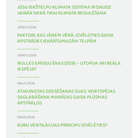
JŪNIJS 2026
JŪSU IEKŠTELPU KLIMATA SISTĒMA IR DAUDZ
VAIRĀK NEKĀ TIKAI KLIMATA REGULĒŠANA
JŪNIJS 2026
FAKTORI, KAS JĀŅEM VĒRĀ, IZVĒLOTIES GAISA
APSTRĀDES IEKĀRTUMAZĀM TELPĀM
JŪNIJS 2026
NULLES EMISIJU ĒKAS (ZEB) – UTOPIJA VAI REĀLA
IESPĒJA?
MAIJS 2026
ATJAUNOTAS DZESĒŠANAS SIJAS: VEIKTSPĒJAS
SAGLABĀŠANA MAINĪGAS GAISA PLŪSMAS
APSTĀKĻOS
MAIJS 2026
KURU VENTILĀCIJAS PRINCIPU IZVĒLĒTIES?