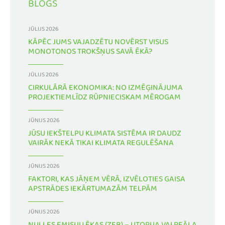
BLOGS
JŪLIJS 2026
KĀPĒC JUMS VAJADZĒTU NOVĒRST VISUS
MONOTONOS TROKŠŅUS SAVĀ ĒKĀ?
JŪLIJS 2026
CIRKULĀRĀ EKONOMIKA: NO IZMĒĢINĀJUMA
PROJEKTIEMLĪDZ RŪPNIECISKAM MĒROGAM
JŪNIJS 2026
JŪSU IEKŠTELPU KLIMATA SISTĒMA IR DAUDZ
VAIRĀK NEKĀ TIKAI KLIMATA REGULĒŠANA
JŪNIJS 2026
FAKTORI, KAS JĀŅEM VĒRĀ, IZVĒLOTIES GAISA
APSTRĀDES IEKĀRTUMAZĀM TELPĀM
JŪNIJS 2026