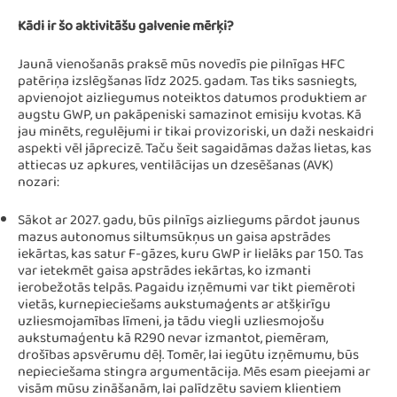
Kādi ir šo aktivitāšu galvenie mērķi?
Jaunā vienošanās praksē mūs novedīs pie pilnīgas HFC
patēriņa izslēgšanas līdz 2025. gadam. Tas tiks sasniegts,
apvienojot aizliegumus noteiktos datumos produktiem ar
augstu GWP, un pakāpeniski samazinot emisiju kvotas. Kā
jau minēts, regulējumi ir tikai provizoriski, un daži neskaidri
aspekti vēl jāprecizē. Taču šeit sagaidāmas dažas lietas, kas
attiecas uz apkures, ventilācijas un dzesēšanas (AVK)
nozari:
Sākot ar 2027. gadu, būs pilnīgs aizliegums pārdot jaunus
mazus autonomus siltumsūkņus un gaisa apstrādes
iekārtas, kas satur F-gāzes, kuru GWP ir lielāks par 150. Tas
var ietekmēt gaisa apstrādes iekārtas, ko izmanti
ierobežotās telpās. Pagaidu izņēmumi var tikt piemēroti
vietās, kurnepieciešams aukstumaģents ar atšķirīgu
uzliesmojamības līmeni, ja tādu viegli uzliesmojošu
aukstumaģentu kā R290 nevar izmantot, piemēram,
drošības apsvērumu dēļ. Tomēr, lai iegūtu izņēmumu, būs
nepieciešama stingra argumentācija. Mēs esam pieejami ar
visām mūsu zināšanām, lai palīdzētu saviem klientiem