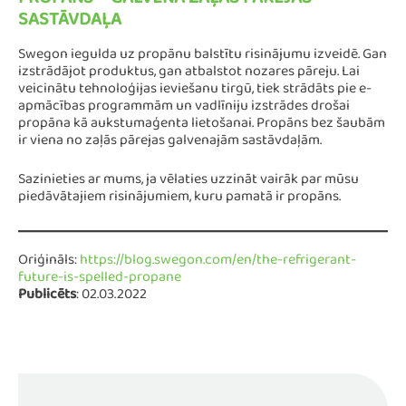
PROPĀNS – GALVENĀ ZAĻĀS PĀREJAS
SASTĀVDAĻA
Swegon iegulda uz propānu balstītu risinājumu izveidē. Gan
izstrādājot produktus, gan atbalstot nozares pāreju. Lai
veicinātu tehnoloģijas ieviešanu tirgū, tiek strādāts pie e-
apmācības programmām un vadlīniju izstrādes drošai
propāna kā aukstumaģenta lietošanai. Propāns bez šaubām
ir viena no zaļās pārejas galvenajām sastāvdaļām.
Sazinieties ar mums, ja vēlaties uzzināt vairāk par mūsu
piedāvātajiem risinājumiem, kuru pamatā ir propāns.
Oriģināls:
https://blog.swegon.com/en/the-refrigerant-
future-is-spelled-propane
Publicēts
: 02.03.2022