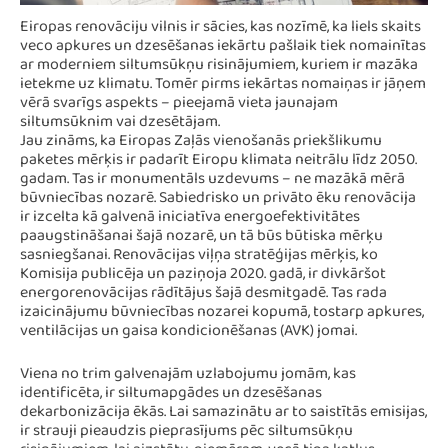
Eiropas renovāciju vilnis ir sācies, kas nozīmē, ka liels skaits
veco apkures un dzesēšanas iekārtu pašlaik tiek nomainītas
ar moderniem siltumsūkņu risinājumiem, kuriem ir mazāka
ietekme uz klimatu. Tomēr pirms iekārtas nomaiņas ir jāņem
vērā svarīgs aspekts – pieejamā vieta jaunajam
siltumsūknim vai dzesētājam.
Jau zināms, ka Eiropas Zaļās vienošanās priekšlikumu
paketes mērķis ir padarīt Eiropu klimata neitrālu līdz 2050.
gadam. Tas ir monumentāls uzdevums – ne mazākā mērā
būvniecības nozarē. Sabiedrisko un privāto ēku renovācija
ir izcelta kā galvenā iniciatīva energoefektivitātes
paaugstināšanai šajā nozarē, un tā būs būtiska mērķu
sasniegšanai. Renovācijas viļņa stratēģijas mērķis, ko
Komisija publicēja un paziņoja 2020. gadā, ir divkāršot
energorenovācijas rādītājus šajā desmitgadē. Tas rada
izaicinājumu būvniecības nozarei kopumā, tostarp apkures,
ventilācijas un gaisa kondicionēšanas (AVK) jomai.
Viena no trim galvenajām uzlabojumu jomām, kas
identificēta, ir siltumapgādes un dzesēšanas
dekarbonizācija ēkās. Lai samazinātu ar to saistītās emisijas,
ir strauji pieaudzis pieprasījums pēc siltumsūkņu