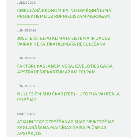
JŪLIJS 2026
CIRKULĀRĀ EKONOMIKA: NO IZMĒĢINĀJUMA
PROJEKTIEMLĪDZ RŪPNIECISKAM MĒROGAM
JŪNIJS 2026
JŪSU IEKŠTELPU KLIMATA SISTĒMA IR DAUDZ
VAIRĀK NEKĀ TIKAI KLIMATA REGULĒŠANA
JŪNIJS 2026
FAKTORI, KAS JĀŅEM VĒRĀ, IZVĒLOTIES GAISA
APSTRĀDES IEKĀRTUMAZĀM TELPĀM
JŪNIJS 2026
NULLES EMISIJU ĒKAS (ZEB) – UTOPIJA VAI REĀLA
IESPĒJA?
MAIJS 2026
ATJAUNOTAS DZESĒŠANAS SIJAS: VEIKTSPĒJAS
SAGLABĀŠANA MAINĪGAS GAISA PLŪSMAS
APSTĀKĻOS