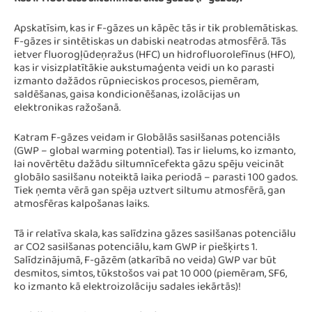
Kas ir fluorētās siltumnīcefekta gāzes (F-gāzes)?
Apskatīsim, kas ir F-gāzes un kāpēc tās ir tik problemātiskas.
F-gāzes ir sintētiskas un dabiski neatrodas atmosfērā. Tās
ietver fluorogļūdeņražus (HFC) un hidrofluorolefīnus (HFO),
kas ir visizplatītākie aukstumaģenta veidi un ko parasti
izmanto dažādos rūpnieciskos procesos, piemēram,
saldēšanas, gaisa kondicionēšanas, izolācijas un
elektronikas ražošanā.
Katram F-gāzes veidam ir Globālās sasilšanas potenciāls
(GWP – global warming potential). Tas ir lielums, ko izmanto,
lai novērtētu dažādu siltumnīcefekta gāzu spēju veicināt
globālo sasilšanu noteiktā laika periodā – parasti 100 gados.
Tiek ņemta vērā gan spēja uztvert siltumu atmosfērā, gan
atmosfēras kalpošanas laiks.
Tā ir relatīva skala, kas salīdzina gāzes sasilšanas potenciālu
ar CO2 sasilšanas potenciālu, kam GWP ir piešķirts 1.
Salīdzinājumā, F-gāzēm (atkarībā no veida) GWP var būt
desmitos, simtos, tūkstošos vai pat 10 000 (piemēram, SF6,
ko izmanto kā elektroizolāciju sadales iekārtās)!