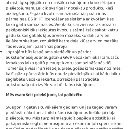
atrast ilgtspējīgāko un drošāko risinājumu konkrētajam
pielietojumam. Lai cik svarīga ir noteiktu produktu klaš
aizliegšana, F-gāzu kvotu samazināšanās paātrinās
pārmaiņas. ES ir HF licencēšanas sistēma ar kvotām, kas
laika gaitā samazināsies. Vienlaikus arvien vairāk nozaru
pakāpeniski tiks iekļautas kvotu sistēmā. Īsāk sakot: katru
gadu kūkas gabals kļūs arvien mazāks, ko dalīt arvien
lielākam skaitam, rezultātā katra daļa kļūst arvien mazāka.
Tas ievērojami paātrinās pāreju.
Joprojām būs iespējams piedāvāt un pārdot
aukstumnesējus ar augstāku GWP vecākām iekārtām, taču
izmaksas laika gaitā pieaugs kvotu samazināšanās dēļ.
Tomēr šajā visā ir arī iespēja: pieaugošās izmaksas nozīmēs,
ka F-gāzu pārstrāde kļūs daudz pievilcīgāka. Lai kādu laiku
saglabātu vecāku iekārtu, otrreizēji pārstrādāta
aukstumaģenta izvēle var būt labs risinājums.
Mēs esam šeit priekš jums, lai palīdzētu
Swegon ir gatavs tuvākajiem gadiem, un jau tagad varam
piedāvāt nākotnei atbilstošus risinājumus lielākajai daļai
pielietojumu. Mēs turpinām ieguldīt papildu attīstībā, lai
pakāpeniski segtu pieprasījumu arī ēkām ar ļoti specifiskām