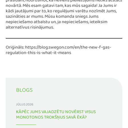
prasībām, nodrošinot, ka neviens pielietojums netiks atstāts
novārtā. Mēs esam gatavi tam, kas mūs sagaida! Ja Jums ir
kādi jautājumi par to, ko regulējumi varētu nozīmēt Jums,
sazināties ar mums. Mūsu komanda sniegs Jums
nepieciešamo atbalstu un, ja nepieciešams, ieteiksim
alternatīvus risinājumus.
Oriģināls: https://blog.swegon.com/en/the-new-f-gas-
regulation-this-is-what-it-means
BLOGS
JŪLIJS 2026
KĀPĒC JUMS VAJADZĒTU NOVĒRST VISUS
MONOTONOS TROKŠŅUS SAVĀ ĒKĀ?