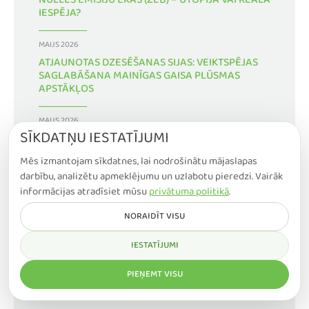
NULLES EMISIJU ĒKAS (ZEB) – UTOPIJA VAI REĀLA
IESPĒJA?
MAIJS 2026
ATJAUNOTAS DZESĒŠANAS SIJAS: VEIKTSPĒJAS
SAGLABĀŠANA MAINĪGAS GAISA PLŪSMAS
APSTĀKĻOS
MAIJS 2026
SĪKDATŅU IESTATĪJUMI
KURU VENTILĀCIJAS PRINCIPU IZVĒLĒTIES?
Mēs izmantojam sīkdatnes, lai nodrošinātu mājaslapas
APRĪLIS 2026
darbību, analizētu apmeklējumu un uzlabotu pieredzi. Vairāk
IEPAZĪSTIETIES AR MŪSU INFORMATĪVO
informācijas atradīsiet mūsu
privātuma politikā
.
DOKUMENTU PARIEKŠTELPU KLIMATA NOTURĪBU
NORAIDĪT VISU
IESTATĪJUMI
PIEŅEMT VISU