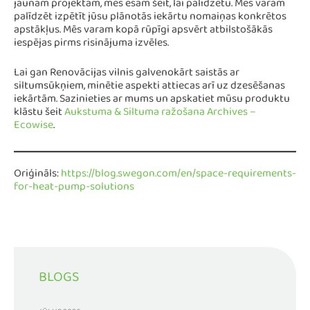
jaunam projektam, mēs esam šeit, lai palīdzētu. Mēs varam
palīdzēt izpētīt jūsu plānotās iekārtu nomaiņas konkrētos
apstākļus. Mēs varam kopā rūpīgi apsvērt atbilstošākās
iespējas pirms risinājuma izvēles.
Lai gan Renovācijas vilnis galvenokārt saistās ar
siltumsūkņiem, minētie aspekti attiecas arī uz dzesēšanas
iekārtām. Sazinieties ar mums un apskatiet mūsu produktu
klāstu šeit
Aukstuma & Siltuma ražošana Archives –
Ecowise
.
Oriģināls:
https://blog.swegon.com/en/space-requirements-
for-heat-pump-solutions
BLOGS