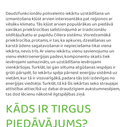
Daudzfunkcionālu polivalento iekārtu uzstādīšana un
izmantošana kļūst arvien interesantāka pat reģionos ar
vēsāku klimatu. Tās kļūst arvien populārākas un piedāvā
vairākas priekšrocības salīdzinājumā ar tradicionālu
sildītāju/katlu ar papildu čillera sistēmu. Visredzamākā
priekšrocība, protams, ir tas, ka apkures, dzesēšanas un
karstā ūdens sagatavošanai ir nepieciešama tikai viena
iekārta, nevis trīs. Ar vienu iekārtu, vienu savienojumu un
vienu elektroenerģijas padevi, komponentu skaits tiek
ievērojami samazināts, un uzstādīšana ievērojami
vienkāršojas. Turklāt, lai gan siltuma atgūšanas iespējas ir
grūti pārspēt, šo iekārtu spēja pārnest enerģiju sistēmā uz
vietām, kur tā ir vissvarīgākā, padara tās ļoti izdevīgas no
enerģijas viedokļa. Turklāt, tā kā šīs iekārtas seko straujajai
attīstībai attiecībā uz dabai draudzīgiem aukstumnesējiem,
tas dod lēcienu nākotnē ilgtspējības ziņā.
KĀDS IR TIRGUS
PIEDĀVĀJUMS?