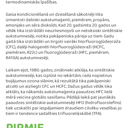
termodinamiskās īpašības.
Gaisa kondicionēšanā un dzesēšanā sākotnēji tika
izmantoti dabiski aukstumaģenti, piemēram, propāns,
amonjaks un sēra dioksīds. Kad 20. gadsimta 20. gados un
vēlāk tika izstrādāti neuzliesmojoši un netoksiski sintētiskie
aukstumnesēji, notika pakāpeniska pāreja uz tiem. Gadu
gaitā tika izstrādāti un tirgoti vairāki hlorfluorogļūdeņraža
(CFC), daļēji halogenēti hlorfluorogļūdeņraži (HCFC,
piemēram, R22c) un fluorogļūdeņraži (HFC, piemēram,
R410A) aukstumnesēji.
Laikam ejot, 1980. gados, zinātnieki atklāja, ka sintētiskie
aukstumnesēji, kas izplūst no iekārtām, rada nopietnus
bojājumus ozona slānim, kā rezultātā tika pakāpeniski
atcelti un aizliegti CFC un HCFC. Dažus gadus vēlāk tika
atklāts, ka nākamās aukstumaģenta paaudzes HFC lielā
mērā veicina globālo sasilšanu. Pēdējā laikā pat jaunākās
paaudzes sintētiskie aukstumnesēji HFO (hidrofluorolefīns)
tiek uzskatīti par iespējamiem draudiem cilvēku veselībai, jo
tiem ir tendence sadalīties trifluoretiķskābē (TFA).