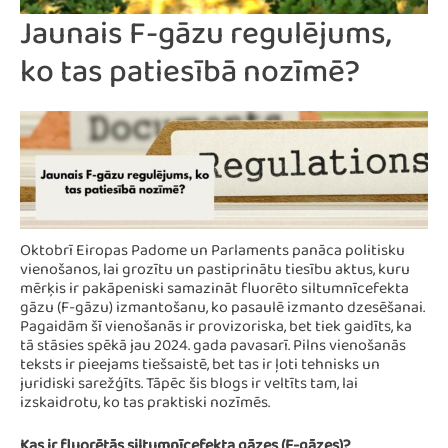
Jaunais F-gāzu regulējums,
ko tas patiesībā nozīmē?
Oktobrī Eiropas Padome un Parlaments panāca politisku
vienošanos, lai grozītu un pastiprinātu tiesību aktus, kuru
mērķis ir pakāpeniski samazināt fluorēto siltumnīcefekta
gāzu (F-gāzu) izmantošanu, ko pasaulē izmanto dzesēšanai.
Pagaidām šī vienošanās ir provizoriska, bet tiek gaidīts, ka
tā stāsies spēkā jau 2024. gada pavasarī. Pilns vienošanās
teksts ir pieejams tiešsaistē, bet tas ir ļoti tehnisks un
juridiski sarežģīts. Tāpēc šis blogs ir veltīts tam, lai
izskaidrotu, ko tas praktiski nozīmēs.