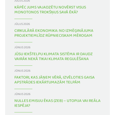
JŪLIJS 2026
KĀPĒC JUMS VAJADZĒTU NOVĒRST VISUS
MONOTONOS TROKŠŅUS SAVĀ ĒKĀ?
JŪLIJS 2026
CIRKULĀRĀ EKONOMIKA: NO IZMĒĢINĀJUMA
PROJEKTIEMLĪDZ RŪPNIECISKAM MĒROGAM
JŪNIJS 2026
JŪSU IEKŠTELPU KLIMATA SISTĒMA IR DAUDZ
VAIRĀK NEKĀ TIKAI KLIMATA REGULĒŠANA
JŪNIJS 2026
FAKTORI, KAS JĀŅEM VĒRĀ, IZVĒLOTIES GAISA
APSTRĀDES IEKĀRTUMAZĀM TELPĀM
JŪNIJS 2026
NULLES EMISIJU ĒKAS (ZEB) – UTOPIJA VAI REĀLA
IESPĒJA?