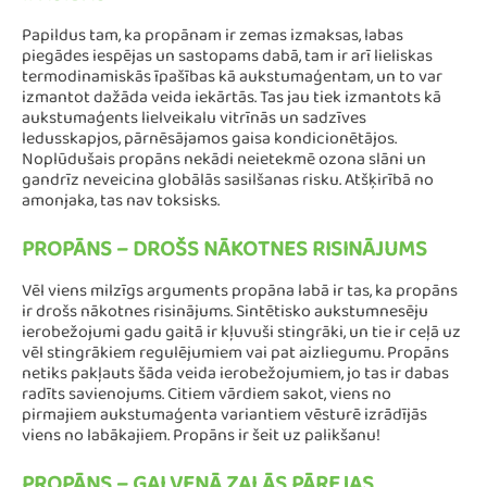
Papildus tam, ka propānam ir zemas izmaksas, labas
piegādes iespējas un sastopams dabā, tam ir arī lieliskas
termodinamiskās īpašības kā aukstumaģentam, un to var
izmantot dažāda veida iekārtās. Tas jau tiek izmantots kā
aukstumaģents lielveikalu vitrīnās un sadzīves
ledusskapjos, pārnēsājamos gaisa kondicionētājos.
Noplūdušais propāns nekādi neietekmē ozona slāni un
gandrīz neveicina globālās sasilšanas risku. Atšķirībā no
amonjaka, tas nav toksisks.
PROPĀNS – DROŠS NĀKOTNES RISINĀJUMS
Vēl viens milzīgs arguments propāna labā ir tas, ka propāns
ir drošs nākotnes risinājums. Sintētisko aukstumnesēju
ierobežojumi gadu gaitā ir kļuvuši stingrāki, un tie ir ceļā uz
vēl stingrākiem regulējumiem vai pat aizliegumu. Propāns
netiks pakļauts šāda veida ierobežojumiem, jo ​​tas ir dabas
radīts savienojums. Citiem vārdiem sakot, viens no
pirmajiem aukstumaģenta variantiem vēsturē izrādījās
viens no labākajiem. Propāns ir šeit uz palikšanu!