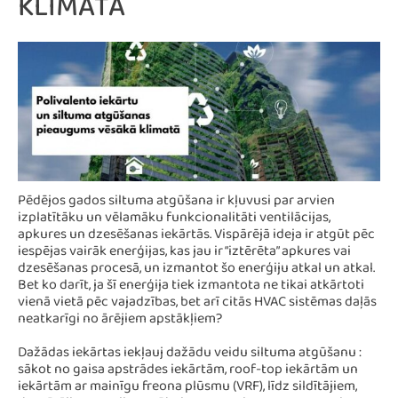
KLIMATĀ
Pēdējos gados siltuma atgūšana ir kļuvusi par arvien
izplatītāku un vēlamāku funkcionalitāti ventilācijas,
apkures un dzesēšanas iekārtās. Vispārējā ideja ir atgūt pēc
iespējas vairāk enerģijas, kas jau ir “iztērēta” apkures vai
dzesēšanas procesā, un izmantot šo enerģiju atkal un atkal.
Bet ko darīt, ja šī enerģija tiek izmantota ne tikai atkārtoti
vienā vietā pēc vajadzības, bet arī citās HVAC sistēmas daļās
neatkarīgi no ārējiem apstākļiem?
Dažādas iekārtas iekļauj dažādu veidu siltuma atgūšanu :
sākot no gaisa apstrādes iekārtām, roof-top iekārtām un
iekārtām ar mainīgu freona plūsmu (VRF), līdz sildītājiem,