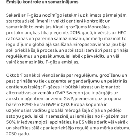
Emisiju kontrole un samazinājums
Sakarā ar F-gāzu nozīmīgo ietekmi uz klimata pārmaiņām,
starptautiskā līmenī ir veikti centieni kontrolēt un
samazināt to emisijas. Kigali grozījums Monreālas
protokolam, kas tika pieņemts 2016. gadā, ir vērsts uz HFC
ražošanas un patēriņa samazināšanu, ar mērķi mazināt to
ieguldījumu globālajā sasilšanā. Eiropas Savienība jau bija
soli priekšā šajā procesā, un atbilstoši tam ātri pastiprināja
regulējumus un pasākumus, lai labāk pārvaldītu un vēl
vairāk samazinātu F-gāzu emisijas.
Oktobrī panāktā vienošanās par regulējumu grozīšanu un
pastiprināšanu tiek uzņemta ar gandarījumu un paātrinās
centienus izslēgt F-gāzes. Ir būtiski atrast un izmantot
alternatīvas ar zemāku GWP. Swegon jau ir pārgājis uz
aukstumaģentiem ar zemu GWP, piemēram, uz propāna
bāzēto R290, kurai GWP ir 0,02. Eiropa kopumā ir
uzņēmusies vadību globālā mērogā šajā cīņā un pēdējo
astoņu gadu laikā ir samazinājusi emisijas no F-gāzēm par
50%. Ir iedvesmojoši apzināties, ka ES vēlas darīt vēl vairāk
un skatīties tālāk par iepriekšējo regulējuma mērķa datumu
2030. gadu.