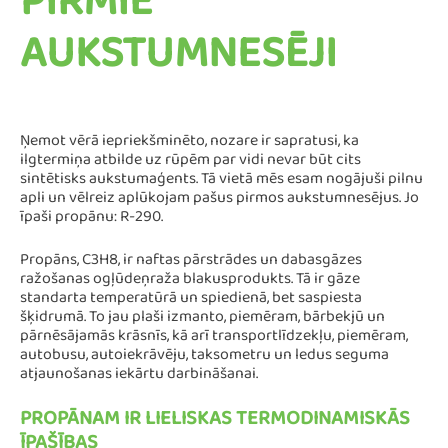
PIRMIE
AUKSTUMNESĒJI
Ņemot vērā iepriekšminēto, nozare ir sapratusi, ka
ilgtermiņa atbilde uz rūpēm par vidi nevar būt cits
sintētisks aukstumaģents. Tā vietā mēs esam nogājuši pilnu
apli un vēlreiz aplūkojam pašus pirmos aukstumnesējus. Jo
īpaši propānu: R-290.
Propāns, C3H8, ir naftas pārstrādes un dabasgāzes
ražošanas ogļūdeņraža blakusprodukts. Tā ir gāze
standarta temperatūrā un spiedienā, bet saspiesta
šķidrumā. To jau plaši izmanto, piemēram, bārbekjū un
pārnēsājamās krāsnīs, kā arī transportlīdzekļu, piemēram,
autobusu, autoiekrāvēju, taksometru un ledus seguma
atjaunošanas iekārtu darbināšanai.
PROPĀNAM IR LIELISKAS TERMODINAMISKĀS
ĪPAŠĪBAS