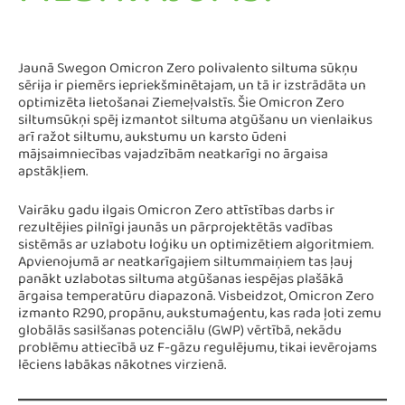
Jaunā Swegon Omicron Zero polivalento siltuma sūkņu
sērija ir piemērs iepriekšminētajam, un tā ir izstrādāta un
optimizēta lietošanai Ziemeļvalstīs. Šie Omicron Zero
siltumsūkņi spēj izmantot siltuma atgūšanu un vienlaikus
arī ražot siltumu, aukstumu un karsto ūdeni
mājsaimniecības vajadzībām neatkarīgi no ārgaisa
apstākļiem.
Vairāku gadu ilgais Omicron Zero attīstības darbs ir
rezultējies pilnīgi jaunās un pārprojektētās vadības
sistēmās ar uzlabotu loģiku un optimizētiem algoritmiem.
Apvienojumā ar neatkarīgajiem siltummaiņiem tas ļauj
panākt uzlabotas siltuma atgūšanas iespējas plašākā
ārgaisa temperatūru diapazonā. Visbeidzot, Omicron Zero
izmanto R290, propānu, aukstumaģentu, kas rada ļoti zemu
globālās sasilšanas potenciālu (GWP) vērtībā, nekādu
problēmu attiecībā uz F-gāzu regulējumu, tikai ievērojams
lēciens labākas nākotnes virzienā.