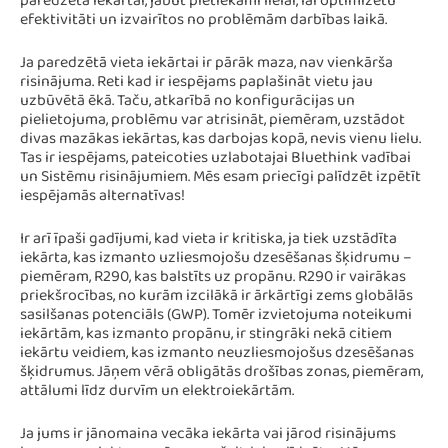
paredzēta iekārtai, jābūt pietiekami lielai, lai optimizētu
efektivitāti un izvairītos no problēmām darbības laikā.
Ja paredzētā vieta iekārtai ir pārāk maza, nav vienkārša
risinājuma. Reti kad ir iespējams paplašināt vietu jau
uzbūvētā ēkā. Taču, atkarībā no konfigurācijas un
pielietojuma, problēmu var atrisināt, piemēram, uzstādot
divas mazākas iekārtas, kas darbojas kopā, nevis vienu lielu.
Tas ir iespējams, pateicoties uzlabotajai Bluethink vadībai
un Sistēmu risinājumiem. Mēs esam priecīgi palīdzēt izpētīt
iespējamās alternatīvas!
Ir arī īpaši gadījumi, kad vieta ir kritiska, ja tiek uzstādīta
iekārta, kas izmanto uzliesmojošu dzesēšanas šķidrumu –
piemēram, R290, kas balstīts uz propānu. R290 ir vairākas
priekšrocības, no kurām izcilākā ir ārkārtīgi zems globālās
sasilšanas potenciāls (GWP). Tomēr izvietojuma noteikumi
iekārtām, kas izmanto propānu, ir stingrāki nekā citiem
iekārtu veidiem, kas izmanto neuzliesmojošus dzesēšanas
šķidrumus. Jāņem vērā obligātās drošības zonas, piemēram,
attālumi līdz durvīm un elektroiekārtām.
Ja jums ir jānomaina vecāka iekārta vai jārod risinājums