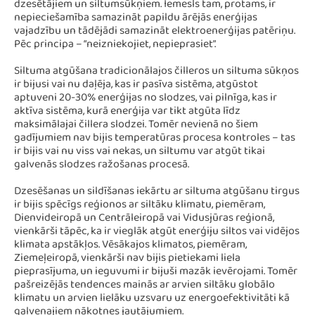
dzesētājiem un siltumsūkņiem. Iemesls tam, protams, ir
nepieciešamība samazināt papildu ārējās enerģijas
vajadzību un tādējādi samazināt elektroenerģijas patēriņu.
Pēc principa – “neizniekojiet, nepieprasiet”.
Siltuma atgūšana tradicionālajos čilleros un siltuma sūkņos
ir bijusi vai nu daļēja, kas ir pasīva sistēma, atgūstot
aptuveni 20-30% enerģijas no slodzes, vai pilnīga, kas ir
aktīva sistēma, kurā enerģija var tikt atgūta līdz
maksimālajai čillera slodzei. Tomēr nevienā no šiem
gadījumiem nav bijis temperatūras procesa kontroles – tas
ir bijis vai nu viss vai nekas, un siltumu var atgūt tikai
galvenās slodzes ražošanas procesā.
Dzesēšanas un sildīšanas iekārtu ar siltuma atgūšanu tirgus
ir bijis spēcīgs reģionos ar siltāku klimatu, piemēram,
Dienvideiropā un Centrāleiropā vai Vidusjūras reģionā,
vienkārši tāpēc, ka ir vieglāk atgūt enerģiju siltos vai vidējos
klimata apstākļos. Vēsākajos klimatos, piemēram,
Ziemeļeiropā, vienkārši nav bijis pietiekami liela
pieprasījuma, un ieguvumi ir bijuši mazāk ievērojami. Tomēr
pašreizējās tendences mainās ar arvien siltāku globālo
klimatu un arvien lielāku uzsvaru uz energoefektivitāti kā
galvenajiem nākotnes jautājumiem.