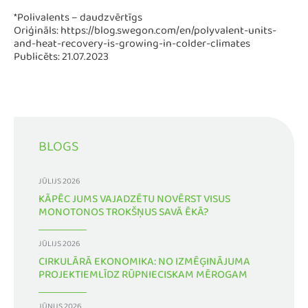
*Polivalents – daudzvērtīgs
Oriģināls: https://blog.swegon.com/en/polyvalent-units-
and-heat-recovery-is-growing-in-colder-climates
Publicēts: 21.07.2023
BLOGS
JŪLIJS 2026
KĀPĒC JUMS VAJADZĒTU NOVĒRST VISUS
MONOTONOS TROKŠŅUS SAVĀ ĒKĀ?
JŪLIJS 2026
CIRKULĀRĀ EKONOMIKA: NO IZMĒĢINĀJUMA
PROJEKTIEMLĪDZ RŪPNIECISKAM MĒROGAM