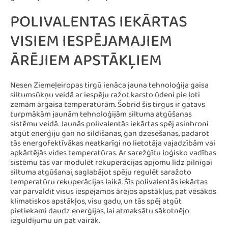
POLIVALENTAS IEKĀRTAS
VISIEM IESPĒJAMAJIEM
ĀRĒJIEM APSTĀKĻIEM
Nesen Ziemeļeiropas tirgū ienāca jauna tehnoloģija gaisa
siltumsūkņu veidā ar iespēju ražot karsto ūdeni pie ļoti
zemām ārgaisa temperatūrām. Šobrīd šis tirgus ir gatavs
turpmākām jaunām tehnoloģijām siltuma atgūšanas
sistēmu veidā. Jaunās polivalentās iekārtas spēj asinhroni
atgūt enerģiju gan no sildīšanas, gan dzesēšanas, padarot
tās energofektīvākas neatkarīgi no lietotāja vajadzībām vai
apkārtējās vides temperatūras. Ar sarežģītu loģisko vadības
sistēmu tās var modulēt rekuperācijas apjomu līdz pilnīgai
siltuma atgūšanai, saglabājot spēju regulēt saražoto
temperatūru rekuperācijas laikā. Šīs polivalentās iekārtas
var pārvaldīt visus iespējamos ārējos apstākļus, pat vēsākos
klimatiskos apstākļos, visu gadu, un tās spēj atgūt
pietiekami daudz enerģijas, lai atmaksātu sākotnējo
ieguldījumu un pat vairāk.