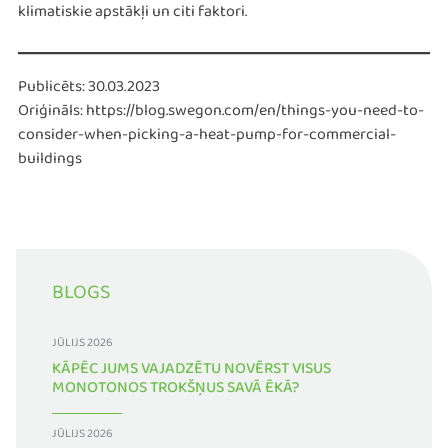
klimatiskie apstākļi un citi faktori.
Publicēts: 30.03.2023
Oriģināls: https://blog.swegon.com/en/things-you-need-to-
consider-when-picking-a-heat-pump-for-commercial-
buildings
BLOGS
JŪLIJS 2026
KĀPĒC JUMS VAJADZĒTU NOVĒRST VISUS
MONOTONOS TROKŠŅUS SAVĀ ĒKĀ?
JŪLIJS 2026