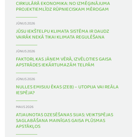
CIRKULĀRĀ EKONOMIKA: NO IZMĒĢINĀJUMA
PROJEKTIEMLĪDZ RŪPNIECISKAM MĒROGAM
JŪNIJS 2026
JŪSU IEKŠTELPU KLIMATA SISTĒMA IR DAUDZ
VAIRĀK NEKĀ TIKAI KLIMATA REGULĒŠANA
JŪNIJS 2026
FAKTORI, KAS JĀŅEM VĒRĀ, IZVĒLOTIES GAISA
APSTRĀDES IEKĀRTUMAZĀM TELPĀM
JŪNIJS 2026
NULLES EMISIJU ĒKAS (ZEB) – UTOPIJA VAI REĀLA
IESPĒJA?
MAIJS 2026
ATJAUNOTAS DZESĒŠANAS SIJAS: VEIKTSPĒJAS
SAGLABĀŠANA MAINĪGAS GAISA PLŪSMAS
APSTĀKĻOS