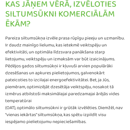
KAS JĀŅEM VĒRĀ, IZVĒLOTIES
SILTUMSŪKNI KOMERCIĀLĀM
ĒKĀM?
Pareiza siltumsūkņa izvēle prasa rūpīgu pieeju un uzmanību.
Ir daudz mainīgo lielumu, kas ietekmē veiktspēju un
efektivitāti, un optimāla līdzsvara panākšana starp
lietojumu, veiktspēju un izmaksām var būt izaicinājums.
Pēdējos gados siltumsūkņi ir kļuvuši arvien populārāki
dzesēšanas un apkures pielietojumos, galvenokārt
pateicoties to izcilajai energoefektivitātei. Bet, ja Jūs,
piemēram, optimizējāt dzesētāja veiktspēju, nosakot tā
izmērus atbilstoši maksimālajai paredzamajai ārējās vides
temperatūrai
(OAT), optimālo siltumsūkni ir grūtāk izvēlēties. Diemžēl, nav
“vienas iekārtas” siltumsūkņa, kas spētu izpildīt visu
iespējamo pielietojumu nepieciešamības.