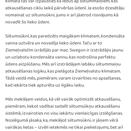
klimatā tas var izpausties kā ledus ap siltummaiņiem, kas
atkausēšanas ciklu laikā pārvēršas ūdenī. Ja esošo dzesētāju
nomainat uz siltumsūkni, jums ir arī jāatrod risinājums kā
novadīt šo lieko ūdeni.
Siltumsūknī, kas paredzēts maigākam klimatam, kondensāta
vanna uztvēra un novadīja lieko ūdeni. Taču ar to
Ziemeļvalstīm izrādījās par maz. Swegon ir izstrādājis jaunu
un uzlabotu kondensāta vannu, kas nodrošina perfektu
ūdens aizplūšanu. Mēs arī izstrādājam labāku siltummaiņu
atkausēšanas loģiku, kas pielāgota Ziemeļvalstu klimatam.
Tādā veidā mēs, piemēram, varam izvairīties no apsalšanas,
kad iekārta tiek apturēta uz ilgāku laiku.
Mēs meklējam veidus, kā vēl vairāk optimizēt atkausēšanu,
piemēram, liekot vadībai sadalīt siltumsūkņu atkausēšanu
sistēmā, izvairoties no visu iekārtu vienlaicīgas izslēgšanas.
Noslēgumā jāsaka, ka, meklējot siltumsūkni, ir jāņem vērā
vairākas lietas – izvēli ietekmēs ne tikai pielietojums, bet arī