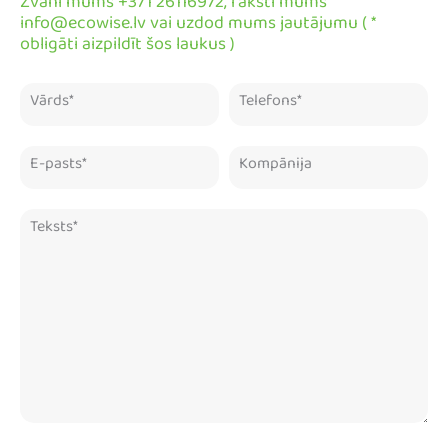
Zvani mums +371 26116972, raksti mums
info@ecowise.lv vai uzdod mums jautājumu ( *
obligāti aizpildīt šos laukus )