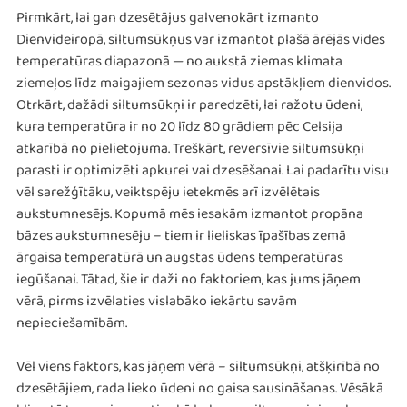
Pirmkārt, lai gan dzesētājus galvenokārt izmanto
Dienvideiropā, siltumsūkņus var izmantot plašā ārējās vides
temperatūras diapazonā — no aukstā ziemas klimata
ziemeļos līdz maigajiem sezonas vidus apstākļiem dienvidos.
Otrkārt, dažādi siltumsūkņi ir paredzēti, lai ražotu ūdeni,
kura temperatūra ir no 20 līdz 80 grādiem pēc Celsija
atkarībā no pielietojuma. Treškārt, reversīvie siltumsūkņi
parasti ir optimizēti apkurei vai dzesēšanai. Lai padarītu visu
vēl sarežģītāku, veiktspēju ietekmēs arī izvēlētais
aukstumnesējs. Kopumā mēs iesakām izmantot propāna
bāzes aukstumnesēju – tiem ir lieliskas īpašības zemā
ārgaisa temperatūrā un augstas ūdens temperatūras
iegūšanai. Tātad, šie ir daži no faktoriem, kas jums jāņem
vērā, pirms izvēlaties vislabāko iekārtu savām
nepieciešamībām.
Vēl viens faktors, kas jāņem vērā – siltumsūkņi, atšķirībā no
dzesētājiem, rada lieko ūdeni no gaisa sausināšanas. Vēsākā