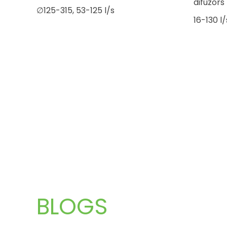
difuzors
∅125-315, 53-125 l/s
16-130 l/
BLOGS