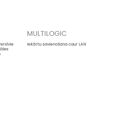
MULTILOGIC
ersīvie
Iekārtu savienošana caur LAN
rāles
u