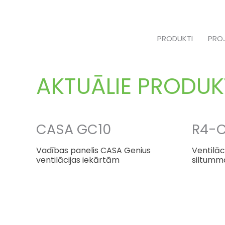
Skip
to
content
PRODUKTI
PRO
AKTUĀLIE PRODUK
CASA GC10
R4-
Vadības panelis CASA Genius
Ventilāc
ventilācijas iekārtām
siltumma