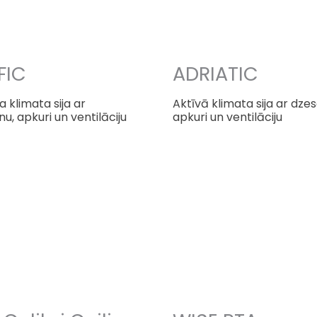
FIC
ADRIATIC
a klimata sija ar
Aktīvā klimata sija ar dze
u, apkuri un ventilāciju
apkuri un ventilāciju