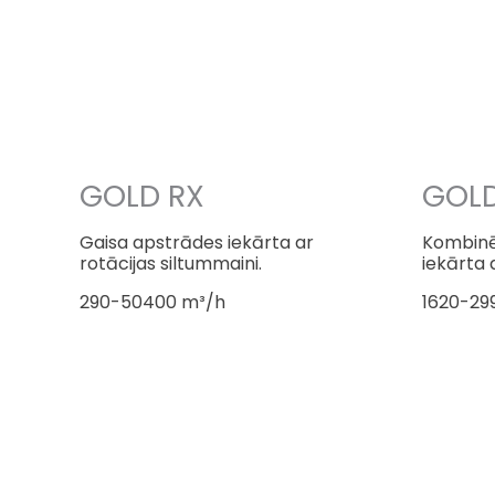
GOLD RX
GOL
Gaisa apstrādes iekārta ar
Kombinē
rotācijas siltummaini.
iekārta 
290-50400 m³/h
1620-29