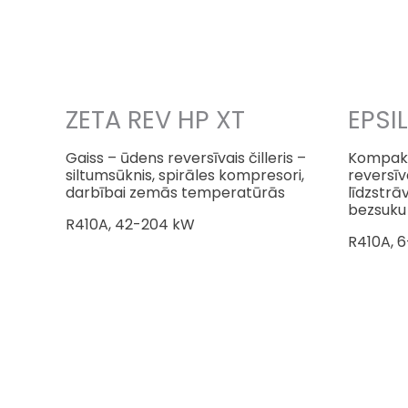
ZETA REV HP XT
EPSI
Gaiss – ūdens reversīvais čilleris –
Kompakts
siltumsūknis, spirāles kompresori,
reversīv
darbībai zemās temperatūrās
līdzstrā
bezsuku
R410A, 42-204 kW
R410A, 