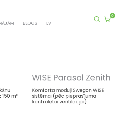
0
0
MĀJĀM
BLOGS
LV
items
in
cart
WISE Parasol Zenith
ākšņu
Komforta moduļi Swegon WISE
z 150 m²
sistēmai (pēc pieprasījuma
kontrolētai ventilācijai)