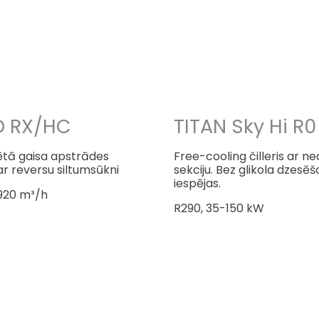
D RX/HC
TITAN Sky Hi R0
tā gaisa apstrādes
Free-cooling čilleris ar n
ar reversu siltumsūkni
sekciju. Bez glikola dzesē
iespējas.
920 m³/h
R290, 35-150 kW