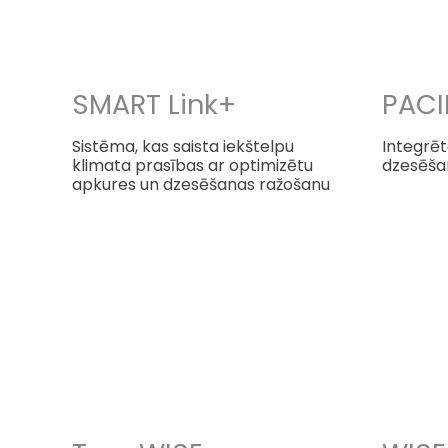
SMART Link+
PACI
Sistēma, kas saista iekštelpu
Integrēt
klimata prasības ar optimizētu
dzesēšan
apkures un dzesēšanas ražošanu