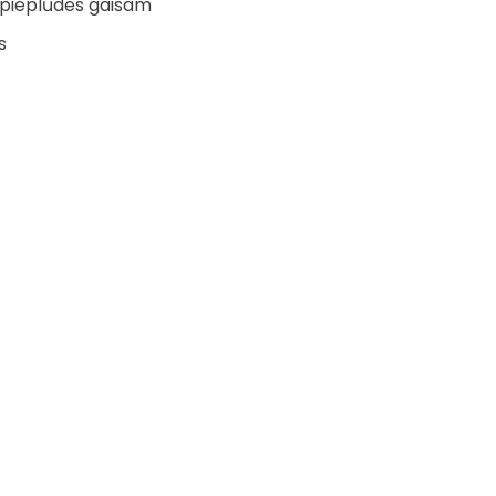
 pieplūdes gaisam
s