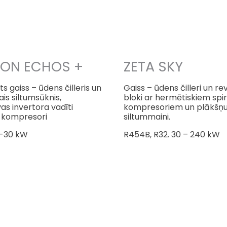
LON ECHOS +
ZETA SKY
 gaiss – ūdens čilleris un
Gaiss – ūdens čilleri
un rev
ais siltumsūknis,
bloki ar hermētiskiem spi
vas invertora vadīti
kompresoriem un plākšņ
 kompresori
siltummaini.
6-30 kW
R454B, R32. 30 – 240 kW