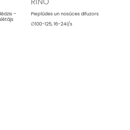
RINO
lēdzis –
Pieplūdes un nosūces difuzors
lētājs
∅100-125, 16-24l/s