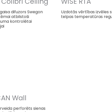
Colibri Ceiling
WISE RTA
 gaisa difuzors Swegon
Uzdotās vērtības izvēles s
tēmai atbilstoši
telpas temperatūras regu
juma kontrolētai
jai
CAN Wall
rveida perforēts sienas