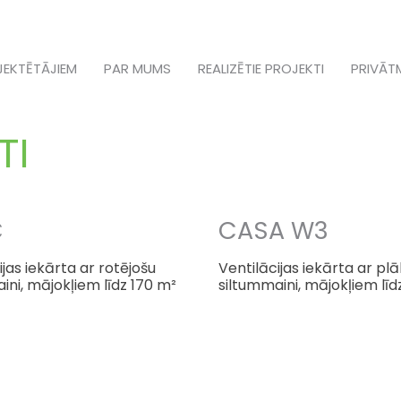
JEKTĒTĀJIEM
PAR MUMS
REALIZĒTIE PROJEKTI
PRIVĀT
TI
C
CASA W3
ijas iekārta ar rotējošu
Ventilācijas iekārta ar pl
ini, mājokļiem līdz 170 m²
siltummaini, mājokļiem līd