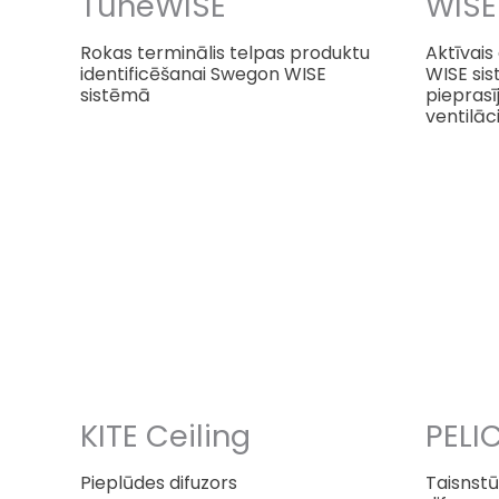
TuneWISE
WISE 
Rokas terminālis telpas produktu
Aktīvais
identificēšanai Swegon WISE
WISE sis
sistēmā
pieprasī
ventilāci
KITE Ceiling
PELI
Pieplūdes difuzors
Taisnstū