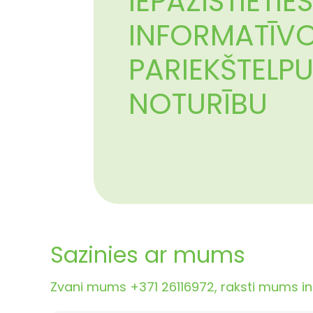
IEPAZĪSTIETI
INFORMATĪV
PARIEKŠTELPU
NOTURĪBU
Sazinies ar mums
Zvani mums +371 26116972, raksti mums inf