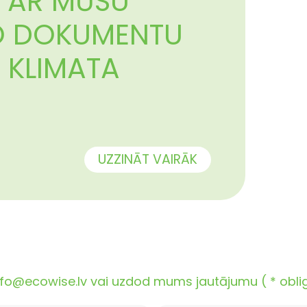
ES AR MŪSU
O DOKUMENTU
 KLIMATA
UZZINĀT VAIRĀK
o@ecowise.lv vai uzdod mums jautājumu ( * obligāt