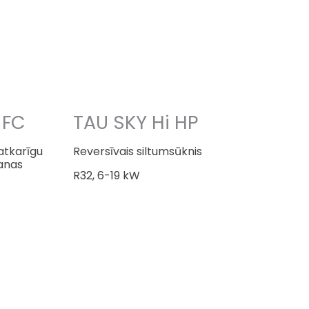
 FC
TAU SKY Hi HP
eatkarīgu
Reversīvais siltumsūknis
šanas
R32, 6-19 kW