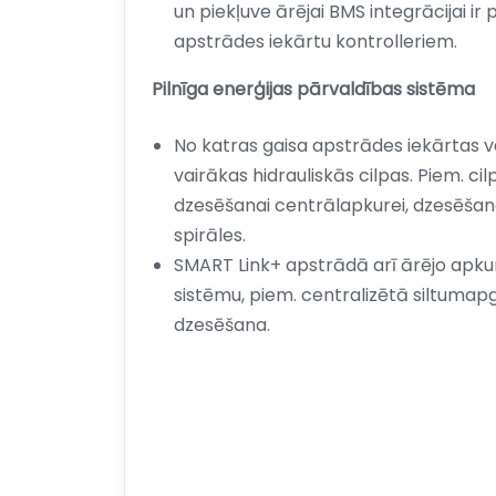
un piekļuve ārējai BMS integrācijai ir
apstrādes iekārtu kontrolleriem.
Pilnīga enerģijas pārvaldības sistēma
No katras gaisa apstrādes iekārtas v
vairākas hidrauliskās cilpas. Piem. ci
dzesēšanai centrālapkurei, dzesēšanas
spirāles.
SMART Link+ apstrādā arī ārējo apk
sistēmu, piem. centralizētā siltum
dzesēšana.