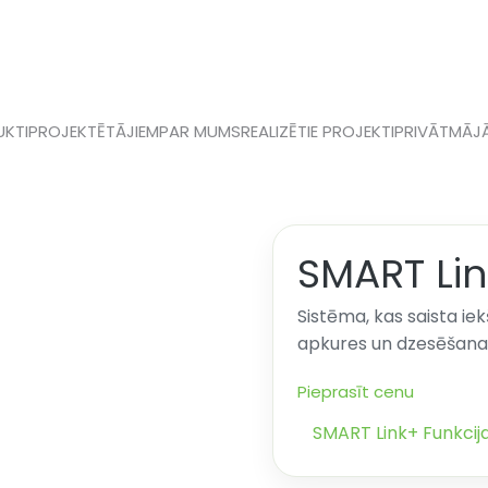
KTI
PROJEKTĒTĀJIEM
PAR MUMS
REALIZĒTIE PROJEKTI
PRIVĀTMĀJ
SMART Li
Sistēma, kas saista ie
apkures un dzesēšana
Pieprasīt cenu
SMART Link+ Funkcij