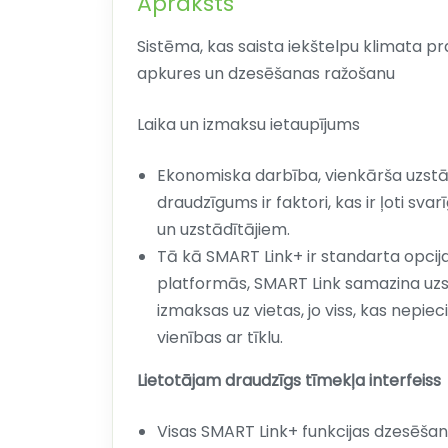
Apraksts
Sistēma, kas saista iekštelpu klimata p
apkures un dzesēšanas ražošanu
Laika un izmaksu ietaupījums
Ekonomiska darbība, vienkārša uzstā
draudzīgums ir faktori, kas ir ļoti sv
un uzstādītājiem.
Tā kā SMART Link+ ir standarta opci
platformās, SMART Link samazina uzs
izmaksas uz vietas, jo viss, kas nepiec
vienības ar tīklu.
Lietotājam draudzīgs tīmekļa interfeiss
Visas SMART Link+ funkcijas dzesēša