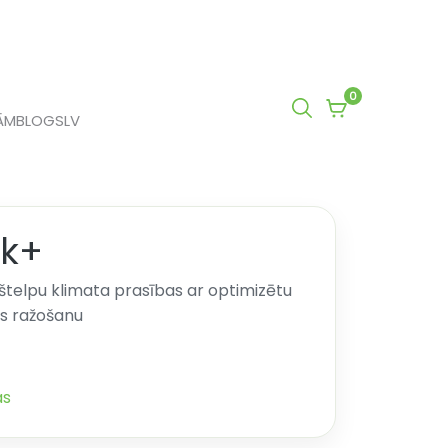
0
0
ĀM
BLOGS
LV
items
in
cart
nk+
kštelpu klimata prasības ar optimizētu
s ražošanu
as