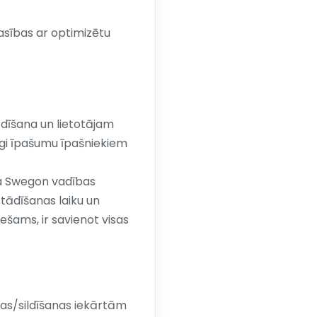
rasības ar optimizētu
dīšana un lietotājam
arīgi īpašumu īpašniekiem
ja Swegon vadības
tādīšanas laiku un
iešams, ir savienot visas
nas/sildīšanas iekārtām