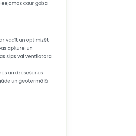
 pieejamas caur gaisa
ar vadīt un optimizēt
lpas apkurei un
 sijas vai ventilatora
ures un dzesēšanas
apgāde un ģeotermālā