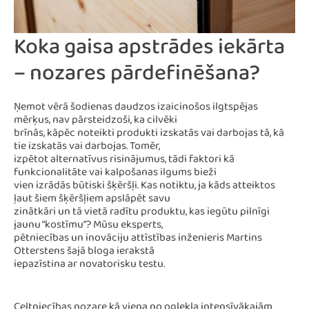
Koka gaisa apstrādes iekārta
– nozares pārdefinēšana?
Ņemot vērā šodienas daudzos izaicinošos ilgtspējas
mērķus, nav pārsteidzoši, ka cilvēki
brīnās, kāpēc noteikti produkti izskatās vai darbojas tā, kā
tie izskatās vai darbojas. Tomēr,
izpētot alternatīvus risinājumus, tādi faktori kā
funkcionalitāte vai kalpošanas ilgums bieži
vien izrādās būtiski šķēršļi. Kas notiktu, ja kāds atteiktos
ļaut šiem šķēršļiem apslāpēt savu
zinātkāri un tā vietā radītu produktu, kas iegūtu pilnīgi
jaunu “kostīmu”? Mūsu eksperts,
pētniecības un inovāciju attīstības inženieris Martins
Otterstens šajā bloga ierakstā
iepazīstina ar novatorisku testu.