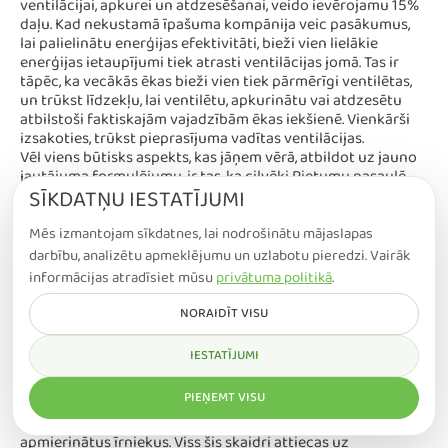
ventilācijai, apkurei un atdzesēšanai, veido ievērojamu 15%
daļu. Kad nekustamā īpašuma kompānija veic pasākumus,
lai palielinātu enerģijas efektivitāti, bieži vien lielākie
enerģijas ietaupījumi tiek atrasti ventilācijas jomā. Tas ir
tāpēc, ka vecākās ēkas bieži vien tiek pārmērīgi ventilētas,
un trūkst līdzekļu, lai ventilētu, apkurinātu vai atdzesētu
atbilstoši faktiskajām vajadzībām ēkas iekšienē. Vienkārši
izsakoties, trūkst pieprasījuma vadītas ventilācijas.
Vēl viens būtisks aspekts, kas jāņem vērā, atbildot uz jauno
jautājuma formulējumu, ir tas, ka cilvēki Rietumu pasaulē
SĪKDATŅU IESTATĪJUMI
gandrīz 90% sava laika pavada iekštelpās. Lai justos labi un
ērti iekštelpu vidē, būtu izšķiroši svarīgi sasniegt iepriekš
minēto Apvienoto Nāciju trešo mērķi. Katedralskolan skolā
Mēs izmantojam sīkdatnes, lai nodrošinātu mājaslapas
Linkēpingā, Zviedrijā, enerģijas ietaupījumi pēc renovācijas
darbību, analizētu apmeklējumu un uzlabotu pieredzi. Vairāk
projekta sasniedz apbrīnojamus 70%. Pāreja uz jaunām
informācijas atradīsiet mūsu
privātuma politikā
.
gaisa apstrādes iekārtām ar augstu siltuma atgūšanas
efektivitāti un ieguldījumi enerģētiski efektīvā
NORAIDĪT VISU
pieprasījumu vadītā iekštelpu klimata sistēmā radīja šo
iespaidīgo atšķirību enerģijas patēriņā. Vienlaicīgi skolotāji
IESTATĪJUMI
un skolēni atzīmē ievērojamus uzlabojumus iekštelpu
klimatā, šodien viņi ir daudz apmierinātāki ar iekštelpu vidi.
PIEŅEMT VISU
Tātad ir iespējams ievērojami samazināt enerģijas patēriņu,
nepasliktinot iekštelpu klimatu, tādējādi nodrošinot
apmierinātus īrniekus. Viss šis skaidri attiecas uz