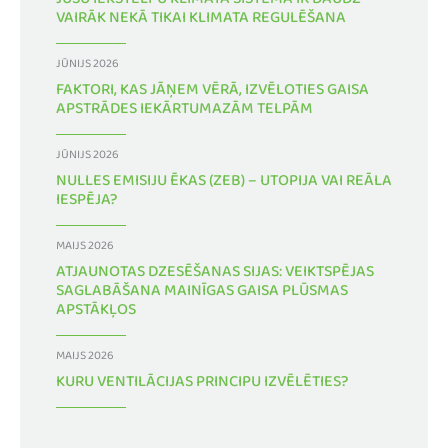
JŪSU IEKŠTELPU KLIMATA SISTĒMA IR DAUDZ
VAIRĀK NEKĀ TIKAI KLIMATA REGULĒŠANA
JŪNIJS 2026
FAKTORI, KAS JĀŅEM VĒRĀ, IZVĒLOTIES GAISA
APSTRĀDES IEKĀRTUMAZĀM TELPĀM
JŪNIJS 2026
NULLES EMISIJU ĒKAS (ZEB) – UTOPIJA VAI REĀLA
IESPĒJA?
MAIJS 2026
ATJAUNOTAS DZESĒŠANAS SIJAS: VEIKTSPĒJAS
SAGLABĀŠANA MAINĪGAS GAISA PLŪSMAS
APSTĀKĻOS
MAIJS 2026
KURU VENTILĀCIJAS PRINCIPU IZVĒLĒTIES?