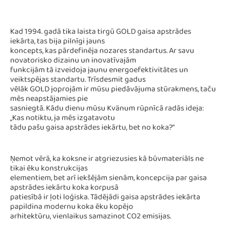
Kad 1994. gadā tika laista tirgū GOLD gaisa apstrādes
iekārta, tas bija pilnīgi jauns
koncepts, kas pārdefinēja nozares standartus. Ar savu
novatorisko dizainu un inovatīvajām
funkcijām tā izveidoja jaunu energoefektivitātes un
veiktspējas standartu. Trīsdesmit gadus
vēlāk GOLD joprojām ir mūsu piedāvājuma stūrakmens, taču
mēs neapstājamies pie
sasniegtā. Kādu dienu mūsu Kvänum rūpnīcā radās ideja:
„Kas notiktu, ja mēs izgatavotu
tādu pašu gaisa apstrādes iekārtu, bet no koka?”
Ņemot vērā, ka koksne ir atgriezusies kā būvmateriāls ne
tikai ēku konstrukcijas
elementiem, bet arī iekšējām sienām, koncepcija par gaisa
apstrādes iekārtu koka korpusā
patiesībā ir ļoti loģiska. Tādējādi gaisa apstrādes iekārta
papildina modernu koka ēku kopējo
arhitektūru, vienlaikus samazinot CO2 emisijas.