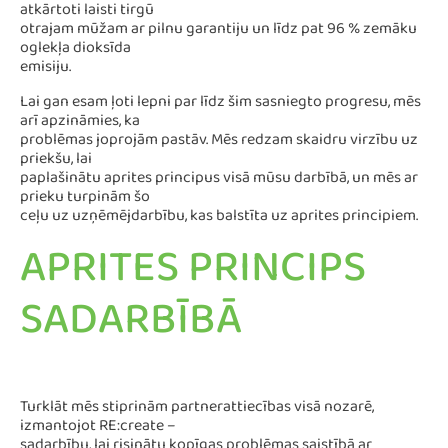
atkārtoti laisti tirgū
otrajam mūžam ar pilnu garantiju un līdz pat 96 % zemāku
oglekļa dioksīda
emisiju.
Lai gan esam ļoti lepni par līdz šim sasniegto progresu, mēs
arī apzināmies, ka
problēmas joprojām pastāv. Mēs redzam skaidru virzību uz
priekšu, lai
paplašinātu aprites principus visā mūsu darbībā, un mēs ar
prieku turpinām šo
ceļu uz uzņēmējdarbību, kas balstīta uz aprites principiem.
APRITES PRINCIPS
SADARBĪBĀ
Turklāt mēs stiprinām partnerattiecības visā nozarē,
izmantojot RE:create –