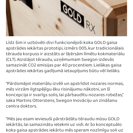
Līdz šim ir uzbūvēti divi funkcionējoši koka GOLD gaisa
apstrādes iekārtas prototipi, izmērs 005, kur tradicionālais
tērauda korpuss ir aizstāts ar šķērsām līmētu kokmateriālu
(CLT). Aizstājot tēraudu, uzņēmumam Swegon izdevās
samazināt CO2 emisijas par 40 procentiem. Lielākas gaisa
apstrādes iekārtas gadījumā ietaupījums būtu vēl lielāks.
“Pārdomājot materiālu izvēli un apstrīdot nozares normas,
mēs virzām ilgtspējīgu ēku risinājumu nākotni, un šī
koncepcija ir svarīgs solis, lai pārbaudītu nozares robežas,”
saka Martins Otterstens, Swegon Inovāciju un zināšanu
centra doktors.
“Mēs jau esam ieviesuši pārstrādātu tēraudu mūsu GOLD
iekārtās, lai samazinātu ietekmi uz vidi. Ar šo konceptuālo
koka gaisa apstrādes iekārtu mēs speram nozīmīgu soli uz