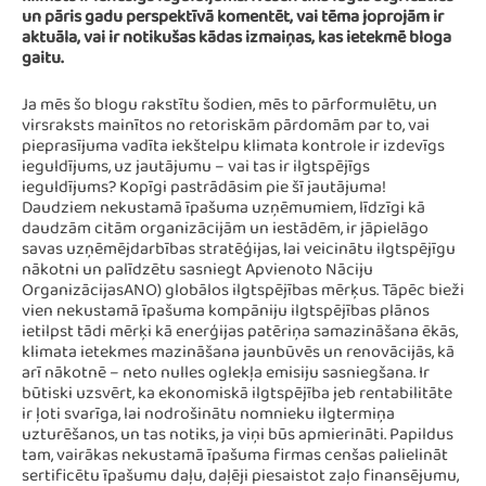
klimats ir ienesīgs ieguldījums. Nesen tika lūgts atgriezties
un pāris gadu perspektīvā komentēt, vai tēma joprojām ir
aktuāla, vai ir notikušas kādas izmaiņas, kas ietekmē bloga
gaitu.
Ja mēs šo blogu rakstītu šodien, mēs to pārformulētu, un
virsraksts mainītos no retoriskām pārdomām par to, vai
pieprasījuma vadīta iekštelpu klimata kontrole ir izdevīgs
ieguldījums, uz jautājumu – vai tas ir ilgtspējīgs
ieguldījums? Kopīgi pastrādāsim pie šī jautājuma!
Daudziem nekustamā īpašuma uzņēmumiem, līdzīgi kā
daudzām citām organizācijām un iestādēm, ir jāpielāgo
savas uzņēmējdarbības stratēģijas, lai veicinātu ilgtspējīgu
nākotni un palīdzētu sasniegt Apvienoto Nāciju
OrganizācijasANO) globālos ilgtspējības mērķus. Tāpēc bieži
vien nekustamā īpašuma kompāniju ilgtspējības plānos
ietilpst tādi mērķi kā enerģijas patēriņa samazināšana ēkās,
klimata ietekmes mazināšana jaunbūvēs un renovācijās, kā
arī nākotnē – neto nulles oglekļa emisiju sasniegšana. Ir
būtiski uzsvērt, ka ekonomiskā ilgtspējība jeb rentabilitāte
ir ļoti svarīga, lai nodrošinātu nomnieku ilgtermiņa
uzturēšanos, un tas notiks, ja viņi būs apmierināti. Papildus
tam, vairākas nekustamā īpašuma firmas cenšas palielināt
sertificētu īpašumu daļu, daļēji piesaistot zaļo finansējumu,