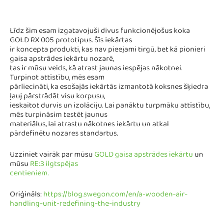
Līdz šim esam izgatavojuši divus funkcionējošus koka
GOLD RX 005 prototipus. Šīs iekārtas
ir koncepta produkti, kas nav pieejami tirgū, bet kā pionieri
gaisa apstrādes iekārtu nozarē,
tas ir mūsu veids, kā atrast jaunas iespējas nākotnei.
Turpinot attīstību, mēs esam
pārliecināti, ka esošajās iekārtās izmantotā koksnes šķiedra
ļauj pārstrādāt visu korpusu,
ieskaitot durvis un izolāciju. Lai panāktu turpmāku attīstību,
mēs turpināsim testēt jaunus
materiālus, lai atrastu nākotnes iekārtu un atkal
pārdefinētu nozares standartus.
Uzziniet vairāk par mūsu
GOLD gaisa apstrādes iekārtu
un
mūsu
RE:3 ilgtspējas
centieniem.
Oriģināls:
https://blog.swegon.com/en/a-wooden-air-
handling-unit-redefining-the-industry