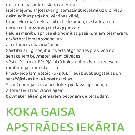
Celtniecības nozare kā viena no oglekļa intensīvākajām
nozarēm pasaulē saskaras ar virkni
izaicinājumu. Ir ļoti svarīgi samazināt ietekmi uz vidi visu
celtniecības projektu vērtības ķēdē,
tāpēc ēku īpašnieki, arhitekti, dizaineri, uzstādītāji un
daudzi citi nozares pārstāvji pievērš
lielu uzmanību aprites ekonomikas pasākumiem, piemēram,
atkārtotai izmantošanai un
atkritumu samazināšanai.
Saistībā ar ilgtspējību ir vērts atgriezties pie viena no
senākajiem būvmateriāliem cilvēces
vēsturē – koka. Pēdējā laikā koks ir piedzīvojis renesansi
modernajā arhitektūrā, jo
krustveida laminētais koks (CLT) ļauj būvēt augstākas un
sarežģītākas koka konstrukcijas.
Šis inženierijas koka produkts piedāvā ilgtspējīgu
alternatīvu tradicionālajiem
būvmateriāliem, piemēram, betonam un tēraudam.
KOKA GAISA
APSTRĀDES IEKĀRTA