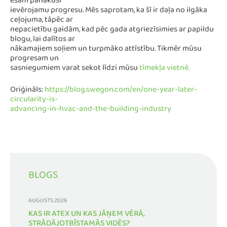
esam panākuši
ievērojamu progresu. Mēs saprotam, ka šī ir daļa no ilgāka
ceļojuma, tāpēc ar
nepacietību gaidām, kad pēc gada atgriezīsimies ar papildu
blogu, lai dalītos ar
nākamajiem soļiem un turpmāko attīstību. Tikmēr mūsu
progresam un
sasniegumiem varat sekot līdzi mūsu
tīmekļa vietnē.
Oriģināls:
https://blog.swegon.com/en/one-year-later-
circularity-is-
advancing-in-hvac-and-the-building-industry
BLOGS
AUGUSTS 2026
KAS IR ATEX UN KAS JĀŅEM VĒRĀ,
STRĀDĀJOTBĪSTAMĀS VIDĒS?