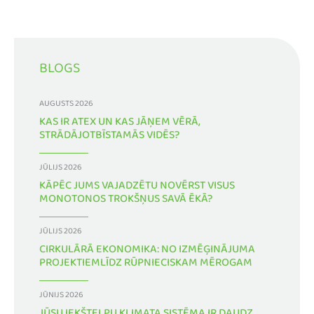
BLOGS
AUGUSTS 2026
KAS IR ATEX UN KAS JĀŅEM VĒRĀ,
STRĀDĀJOTBĪSTAMĀS VIDĒS?
JŪLIJS 2026
KĀPĒC JUMS VAJADZĒTU NOVĒRST VISUS
MONOTONOS TROKŠŅUS SAVĀ ĒKĀ?
JŪLIJS 2026
CIRKULĀRĀ EKONOMIKA: NO IZMĒĢINĀJUMA
PROJEKTIEMLĪDZ RŪPNIECISKAM MĒROGAM
JŪNIJS 2026