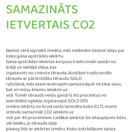
SAMAZINĀTS
IETVERTAIS CO2
Ņemot vērā iepriekš minēto, mēs nolēmām īstenot ideju par
koka gaisa apstrādes iekārtu.
Gaisa apstrādes iekārtas korpuss tradicionāli sastāv no
ārējā un iekšējā slāņa, kas
izgatavots no cinkota tērauda. Aizstājot tradicionālo
tēraudu ar pārstrādātu tēraudu GOLD
ražošanā, mēs esam ievērojami samazinājuši ne tikai savu,
bet arī mūsu klientu ietekmi uz
vidi. Tomēr tērauds veido gandrīz 60 procentus no
iestrādātā oglekļa. Izgatavojot GOLD 005
izmēra iekārtu no krustveida laminēta koka (CLT), mums
izdevās samazināt CO2 ietekmi uz
vidi par 40 procentiem. Lielākai iekārtai šis ietaupījums būtu
vēl lielāks, jo tērauda daļa
pieaug līdz ar iekārtas izmēru. Koka izstrādājumi saista