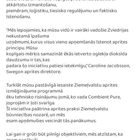
sadarbību, lai risinātu kopīgas problēmas saistībā ar
atkārtotu izmantošanu,
piemēram, loģistiku, tiesisko regulējumu un faktisko
īstenošanu.
“Mēs lepojamies, ka mūsu vidū ir vairāki vadošie Zviedrijas
nekustamā īpašuma
uzņēmumi, kurus visus vieno apņemšanās īstenot aprites
principu. Mūsu
kopīgais mērķis samazināt ēkās ietverto oglekļa dioksīda
daudzumu ir tas, kas
padara šo iniciatīvu patiesi ietekmīgu,” Caroline Jacobsson,
Swegon aprites direktore.
Turklāt mūsu pastāvīgā iesaiste Ziemeļvalstu aprites
izmēģinājuma programmā
ēku tehnisko risinājumu jomā, ko vada Combient Pure,
joprojām ir ļoti svarīga.
Šī iniciatīva paātrina aprites praksi Ziemeļvalstu
būvniecības nozarē, un mēs
esam apņēmušies veicināt tās panākumus.
Lai gan ir grūti būt pilnīgi objektīviem, mēs atzīstam, ka