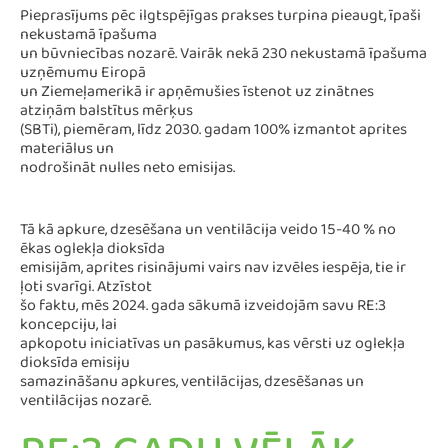
Pieprasījums pēc ilgtspējīgas prakses turpina pieaugt, īpaši
nekustamā īpašuma
un būvniecības nozarē. Vairāk nekā 230 nekustamā īpašuma
uzņēmumu Eiropā
un Ziemeļamerikā ir apņēmušies īstenot uz zinātnes
atziņām balstītus mērķus
(SBTi), piemēram, līdz 2030. gadam 100% izmantot aprites
materiālus un
nodrošināt nulles neto emisijas.
Tā kā apkure, dzesēšana un ventilācija veido 15-40 % no
ēkas oglekļa dioksīda
emisijām, aprites risinājumi vairs nav izvēles iespēja, tie ir
ļoti svarīgi. Atzīstot
šo faktu, mēs 2024. gada sākumā izveidojām savu RE:3
koncepciju, lai
apkopotu iniciatīvas un pasākumus, kas vērsti uz oglekļa
dioksīda emisiju
samazināšanu apkures, ventilācijas, dzesēšanas un
ventilācijas nozarē.