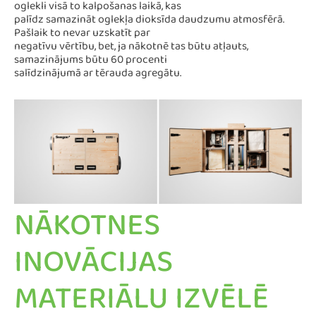
oglekli visā to kalpošanas laikā, kas
palīdz samazināt oglekļa dioksīda daudzumu atmosfērā.
Pašlaik to nevar uzskatīt par
negatīvu vērtību, bet, ja nākotnē tas būtu atļauts,
samazinājums būtu 60 procenti
salīdzinājumā ar tērauda agregātu.
NĀKOTNES
INOVĀCIJAS
MATERIĀLU IZVĒLĒ