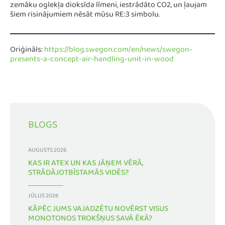
zemāku oglekļa dioksīda līmeni, iestrādāto CO2, un ļaujam
šiem risinājumiem nēsāt mūsu RE:3 simbolu.
Oriģināls:
https://blog.swegon.com/en/news/swegon-
presents-a-concept-air-handling-unit-in-wood
BLOGS
AUGUSTS 2026
KAS IR ATEX UN KAS JĀŅEM VĒRĀ,
STRĀDĀJOTBĪSTAMĀS VIDĒS?
JŪLIJS 2026
KĀPĒC JUMS VAJADZĒTU NOVĒRST VISUS
MONOTONOS TROKŠŅUS SAVĀ ĒKĀ?