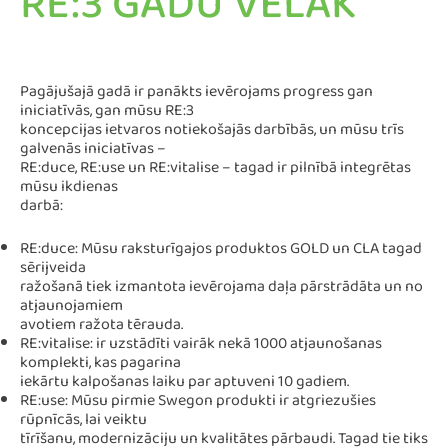
RE:3 GADU VĒLĀK
Pagājušajā gadā ir panākts ievērojams progress gan
iniciatīvās, gan mūsu RE:3
koncepcijas ietvaros notiekošajās darbībās, un mūsu trīs
galvenās iniciatīvas –
RE:duce, RE:use un RE:vitalise – tagad ir pilnībā integrētas
mūsu ikdienas
darbā:
RE:duce: Mūsu raksturīgajos produktos GOLD un CLA tagad
sērijveida
ražošanā tiek izmantota ievērojama daļa pārstrādāta un no
atjaunojamiem
avotiem ražota tērauda.
RE:vitalise: ir uzstādīti vairāk nekā 1000 atjaunošanas
komplekti, kas pagarina
iekārtu kalpošanas laiku par aptuveni 10 gadiem.
RE:use: Mūsu pirmie Swegon produkti ir atgriezušies
rūpnīcās, lai veiktu
tīrīšanu, modernizāciju un kvalitātes pārbaudi. Tagad tie tiks