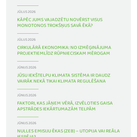
JŪLIJS 2026
KĀPĒC JUMS VAJADZĒTU NOVĒRST VISUS
MONOTONOS TROKŠŅUS SAVĀ ĒKĀ?
JŪLIJS 2026
CIRKULĀRĀ EKONOMIKA: NO IZMĒĢINĀJUMA
PROJEKTIEMLĪDZ RŪPNIECISKAM MĒROGAM
JŪNIJS 2026
JŪSU IEKŠTELPU KLIMATA SISTĒMA IR DAUDZ
VAIRĀK NEKĀ TIKAI KLIMATA REGULĒŠANA
JŪNIJS 2026
FAKTORI, KAS JĀŅEM VĒRĀ, IZVĒLOTIES GAISA
APSTRĀDES IEKĀRTUMAZĀM TELPĀM
JŪNIJS 2026
NULLES EMISIJU ĒKAS (ZEB) – UTOPIJA VAI REĀLA