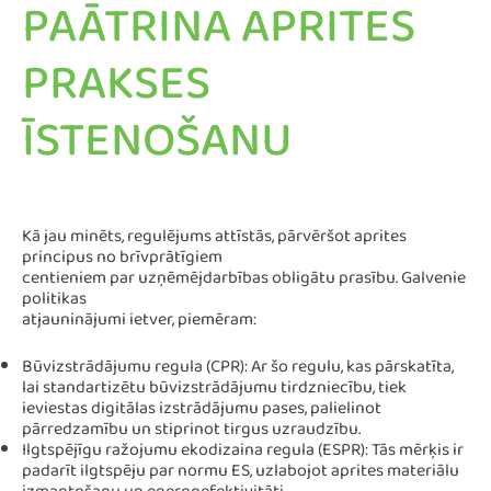
PAĀTRINA APRITES
PRAKSES
ĪSTENOŠANU
Kā jau minēts, regulējums attīstās, pārvēršot aprites
principus no brīvprātīgiem
centieniem par uzņēmējdarbības obligātu prasību. Galvenie
politikas
atjauninājumi ietver, piemēram:
Būvizstrādājumu regula (CPR): Ar šo regulu, kas pārskatīta,
lai standartizētu būvizstrādājumu tirdzniecību, tiek
ieviestas digitālas izstrādājumu pases, palielinot
pārredzamību un stiprinot tirgus uzraudzību.
Ilgtspējīgu ražojumu ekodizaina regula (ESPR): Tās mērķis ir
padarīt ilgtspēju par normu ES, uzlabojot aprites materiālu