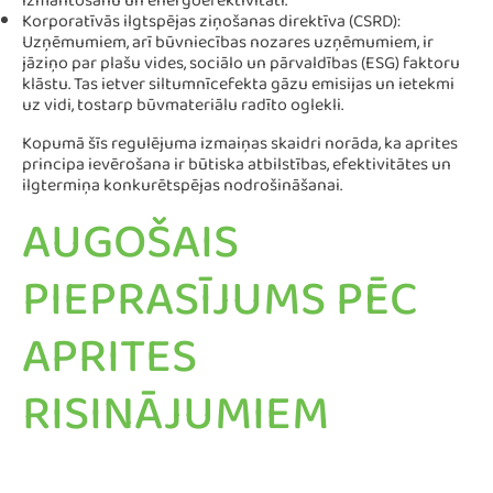
izmantošanu un energoefektivitāti.
Korporatīvās ilgtspējas ziņošanas direktīva (CSRD):
Uzņēmumiem, arī būvniecības nozares uzņēmumiem, ir
jāziņo par plašu vides, sociālo un pārvaldības (ESG) faktoru
klāstu. Tas ietver siltumnīcefekta gāzu emisijas un ietekmi
uz vidi, tostarp būvmateriālu radīto oglekli.
Kopumā šīs regulējuma izmaiņas skaidri norāda, ka aprites
principa ievērošana ir būtiska atbilstības, efektivitātes un
ilgtermiņa konkurētspējas nodrošināšanai.
AUGOŠAIS
PIEPRASĪJUMS PĒC
APRITES
RISINĀJUMIEM