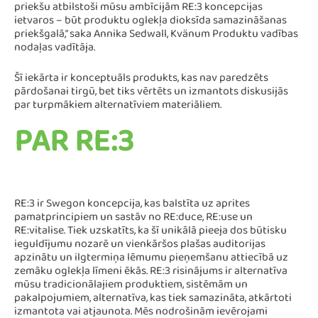
priekšu atbilstoši mūsu ambīcijām RE:3 koncepcijas
ietvaros – būt produktu oglekļa dioksīda samazināšanas
priekšgalā,” saka Annika Sedwall, Kvänum Produktu vadības
nodaļas vadītāja.
Šī iekārta ir konceptuāls produkts, kas nav paredzēts
pārdošanai tirgū, bet tiks vērtēts un izmantots diskusijās
par turpmākiem alternatīviem materiāliem.
PAR RE:3
RE:3 ir Swegon koncepcija, kas balstīta uz aprites
pamatprincipiem un sastāv no RE:duce, RE:use un
RE:vitalise. Tiek uzskatīts, ka šī unikālā pieeja dos būtisku
ieguldījumu nozarē un vienkāršos plašas auditorijas
apzinātu un ilgtermiņa lēmumu pieņemšanu attiecībā uz
zemāku oglekļa līmeni ēkās. RE:3 risinājums ir alternatīva
mūsu tradicionālajiem produktiem, sistēmām un
pakalpojumiem, alternatīva, kas tiek samazināta, atkārtoti
izmantota vai atjaunota. Mēs nodrošinām ievērojami