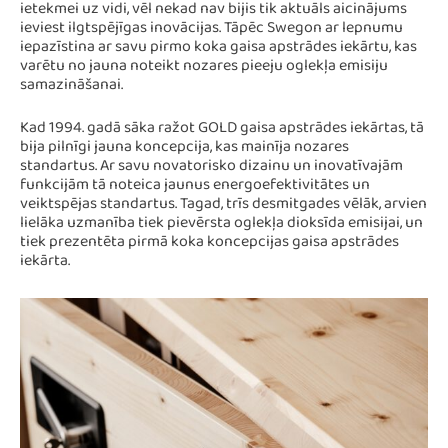
ietekmei uz vidi, vēl nekad nav bijis tik aktuāls aicinājums
ieviest ilgtspējīgas inovācijas. Tāpēc Swegon ar lepnumu
iepazīstina ar savu pirmo koka gaisa apstrādes iekārtu, kas
varētu no jauna noteikt nozares pieeju oglekļa emisiju
samazināšanai.
Kad 1994. gadā sāka ražot GOLD gaisa apstrādes iekārtas, tā
bija pilnīgi jauna koncepcija, kas mainīja nozares
standartus. Ar savu novatorisko dizainu un inovatīvajām
funkcijām tā noteica jaunus energoefektivitātes un
veiktspējas standartus. Tagad, trīs desmitgades vēlāk, arvien
lielāka uzmanība tiek pievērsta oglekļa dioksīda emisijai, un
tiek prezentēta pirmā koka koncepcijas gaisa apstrādes
iekārta.