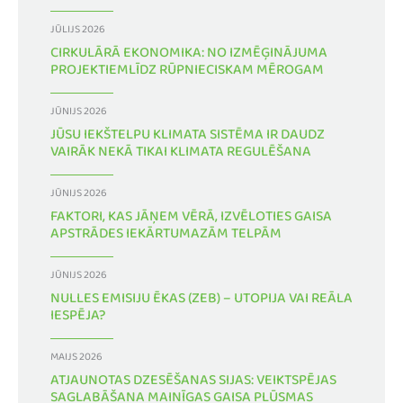
JŪLIJS 2026
CIRKULĀRĀ EKONOMIKA: NO IZMĒĢINĀJUMA
PROJEKTIEMLĪDZ RŪPNIECISKAM MĒROGAM
JŪNIJS 2026
JŪSU IEKŠTELPU KLIMATA SISTĒMA IR DAUDZ
VAIRĀK NEKĀ TIKAI KLIMATA REGULĒŠANA
JŪNIJS 2026
FAKTORI, KAS JĀŅEM VĒRĀ, IZVĒLOTIES GAISA
APSTRĀDES IEKĀRTUMAZĀM TELPĀM
JŪNIJS 2026
NULLES EMISIJU ĒKAS (ZEB) – UTOPIJA VAI REĀLA
IESPĒJA?
MAIJS 2026
ATJAUNOTAS DZESĒŠANAS SIJAS: VEIKTSPĒJAS
SAGLABĀŠANA MAINĪGAS GAISA PLŪSMAS