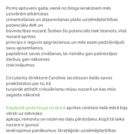
Pirms aptuveni gada, vienā no bloga ierakstiem mēs
uzsvērām atkārtotas
izmantošanas un atjaunošanas plašo uzņēmējdarbības
potenciālu AVK un
būvniecības nozarē. Šodien šis potenciāls tiek īstenots. Visā
nozarē aprites
princips ir ieguvis apgriezienus, un mēs esam padziļinājuši
savu apņemšanos,
paplašinot savas zināšanas, lai risinātu gan pašreizējos
darbus, gan nākotnes
izaicinājumus.
Circularity direktore Caroline Jacobsson dalās savos
priekšstatos par to, kā
turpināt attīstīt cirkulārismu mūsu nozarē un kas mūs
sagaida nākotnē.
Pagājušā gada bloga ierakstā
aprites centieni lielā mērā bija
vērsti uz tehnisko
apkopi, remontu un rezerves daļu pārdošanu. Kopš tā laika
nozare ir guvusi
ievērojamus panākumus. Stratēģiski uzņēmējdarbības