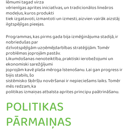
lēmumi tagad virza
vērienīgas aprites iniciatīvas, un tradicionālos lineāros
modeļus, kuros produkti
tiek izgatavoti, izmantoti un izmesti, aizvien vairāk aizstāj
ilgtspējīgas pieejas.
Programmas, kas pirms gada bija izmēģinājuma stadijā, ir
nobriedušas par
dzīvotspējīgām uzņēmējdarbības stratēģijām. Tomēr
problēmas joprojām pastāv.
Likumdošanas nenoteiktība, praktiski ierobežojumi un
ekonomiski sarežģījumi
joprojām kavē plaša mēroga īstenošanu. Lai gan progress ir
bijis stabils, šo
sistēmisko šķēršļu novēršanai ir nepieciešams laiks. Tomēr
mēs redzam, ka
politikas izmaiņas atbalsta aprites principu paātrināšanu.
POLITIKAS
PĀRMAIŅAS