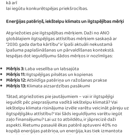
kā arī
lai iegūtu konkurētspējas priekšrocības.
Enerģijas patēriņš, iekštelpu klimats un ilgtspējības mērķi
Atgriežoties pie ilgtspējības mērķiem. Daži no ANO
globālajiem ilgtspējīgas attīstības mērķiem saskaņā ar
“2030. gada darba kārtību” ir īpaši aktuāli nekustamā
īpašuma paplašināšanas un pārvaldīšanas kontekstā.
Iespējas dot ieguldījumu šādos mērķos ir nozīmīgas:
Mērķis 3:
Laba veselība un labsajūta
Mērķis 11:
Ilgtspējīgas pilsētas un kopienas
Mērķis 12:
Atbildīga patēriņa un ražošanas prakse
Mērķis 13:
Klimata aizsardzības pasākumi
Tātad, atgriežoties pie jautājumiem – vai ir ilgtspējīgi
ieguldīt pēc pieprasījuma vadītā iekštelpu klimatā? Vai
iekštelpu klimata risinājuma izvēle varētu veicināt pāreju uz
ilgtspējīgāku attīstību? Vai šāds ieguldījums varētu iegūt
zaļo finansējumu? Lai uz to atbildētu, ir jāprecizē daži
aspekti. Rietumu pasaulē ēkas patērē aptuveni 40% no
kopējā enerģijas patēriņa, un enerģija, kas tiek izmantota