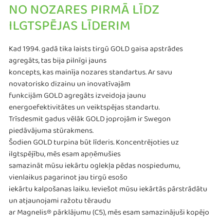
NO NOZARES PIRMĀ LĪDZ
ILGTSPĒJAS LĪDERIM
Kad 1994. gadā tika laists tirgū GOLD gaisa apstrādes
agregāts, tas bija pilnīgi jauns
koncepts, kas mainīja nozares standartus. Ar savu
novatorisko dizainu un inovatīvajām
funkcijām GOLD agregāts izveidoja jaunu
energoefektivitātes un veiktspējas standartu.
Trīsdesmit gadus vēlāk GOLD joprojām ir Swegon
piedāvājuma stūrakmens.
Šodien GOLD turpina būt līderis. Koncentrējoties uz
ilgtspējību, mēs esam apņēmušies
samazināt mūsu iekārtu oglekļa pēdas nospiedumu,
vienlaikus pagarinot jau tirgū esošo
iekārtu kalpošanas laiku. Ieviešot mūsu iekārtās pārstrādātu
un atjaunojami ražotu tēraudu
ar Magnelis® pārklājumu (C5), mēs esam samazinājuši kopējo