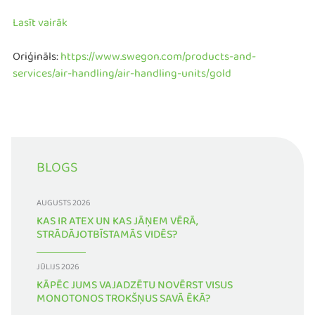
Lasīt vairāk
Oriģināls:
https://www.swegon.com/products-and-
services/air-handling/air-handling-units/gold
BLOGS
AUGUSTS 2026
KAS IR ATEX UN KAS JĀŅEM VĒRĀ,
STRĀDĀJOTBĪSTAMĀS VIDĒS?
JŪLIJS 2026
KĀPĒC JUMS VAJADZĒTU NOVĒRST VISUS
MONOTONOS TROKŠŅUS SAVĀ ĒKĀ?