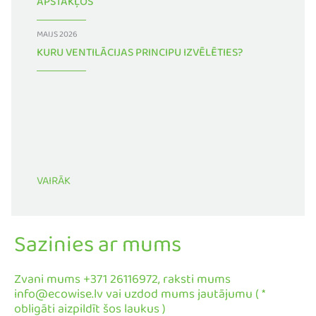
APSTĀKĻOS
MAIJS 2026
KURU VENTILĀCIJAS PRINCIPU IZVĒLĒTIES?
VAIRĀK
Sazinies ar mums
Zvani mums +371 26116972, raksti mums
info@ecowise.lv vai uzdod mums jautājumu ( *
obligāti aizpildīt šos laukus )