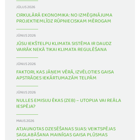
JŪLIJS 2026
CIRKULĀRĀ EKONOMIKA: NO IZMĒĢINĀJUMA
PROJEKTIEMLĪDZ RŪPNIECISKAM MĒROGAM
JŪNIJS 2026
JŪSU IEKŠTELPU KLIMATA SISTĒMA IR DAUDZ
VAIRĀK NEKĀ TIKAI KLIMATA REGULĒŠANA
JŪNIJS 2026
FAKTORI, KAS JĀŅEM VĒRĀ, IZVĒLOTIES GAISA
APSTRĀDES IEKĀRTUMAZĀM TELPĀM
JŪNIJS 2026
NULLES EMISIJU ĒKAS (ZEB) – UTOPIJA VAI REĀLA
IESPĒJA?
MAIJS 2026
ATJAUNOTAS DZESĒŠANAS SIJAS: VEIKTSPĒJAS
SAGLABĀŠANA MAINĪGAS GAISA PLŪSMAS