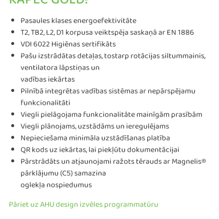
KĀPĒC GOLD?
Pasaules klases energoefektivitāte
T2, TB2, L2, D1 korpusa veiktspēja saskaņā ar EN 1886
VDI 6022 Higiēnas sertifikāts
Pašu izstrādātas detaļas, tostarp rotācijas siltummainis,
ventilatora lāpstiņas un
vadības iekārtas
Pilnībā integrētas vadības sistēmas ar nepārspējamu
funkcionalitāti
Viegli pielāgojama funkcionalitāte mainīgām prasībām
Viegli plānojams, uzstādāms un ieregulējams
Nepieciešama minimāla uzstādīšanas platība
QR kods uz iekārtas, lai piekļūtu dokumentācijai
Pārstrādāts un atjaunojami ražots tērauds ar Magnelis®
pārklājumu (C5) samazina
oglekļa nospiedumus
Pāriet uz AHU design izvēles programmatūru