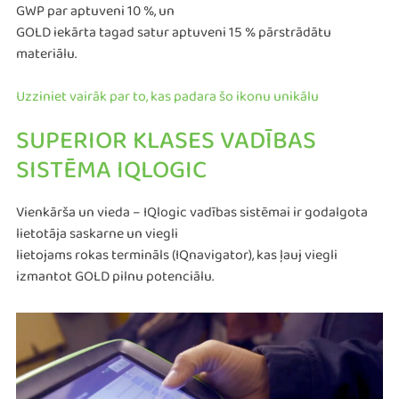
GWP par aptuveni 10 %, un
GOLD iekārta tagad satur aptuveni 15 % pārstrādātu
materiālu.
Uzziniet vairāk par to, kas padara šo ikonu unikālu
SUPERIOR KLASES VADĪBAS
SISTĒMA IQLOGIC
Vienkārša un vieda – IQlogic vadības sistēmai ir godalgota
lietotāja saskarne un viegli
lietojams rokas termināls (IQnavigator), kas ļauj viegli
izmantot GOLD pilnu potenciālu.