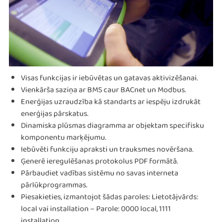
Visas funkcijas ir iebūvētas un gatavas aktivizēšanai.
Vienkārša saziņa ar BMS caur BACnet un Modbus.
Enerģijas uzraudzība kā standarts ar iespēju izdrukāt
enerģijas pārskatus.
Dinamiska plūsmas diagramma ar objektam specifisku
komponentu marķējumu.
Iebūvēti funkciju apraksti un trauksmes novēršana.
Ģenerē ieregulēšanas protokolus PDF formātā.
Pārbaudiet vadības sistēmu no savas interneta
pārlūkprogrammas.
Piesakieties, izmantojot šādas paroles: Lietotājvārds:
local vai installation – Parole: 0000 local, 1111