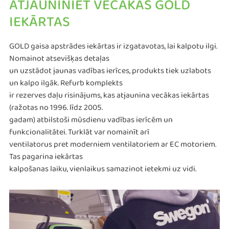
ATJAUNINIET VECĀKAS GOLD
IEKĀRTAS
GOLD gaisa apstrādes iekārtas ir izgatavotas, lai kalpotu ilgi.
Nomainot atsevišķas detaļas
un uzstādot jaunas vadības ierīces, produkts tiek uzlabots
un kalpo ilgāk. Refurb komplekts
ir rezerves daļu risinājums, kas atjaunina vecākas iekārtas
(ražotas no 1996. līdz 2005.
gadam) atbilstoši mūsdienu vadības ierīcēm un
funkcionalitātei. Turklāt var nomainīt arī
ventilatorus pret moderniem ventilatoriem ar EC motoriem.
Tas pagarina iekārtas
kalpošanas laiku, vienlaikus samazinot ietekmi uz vidi.