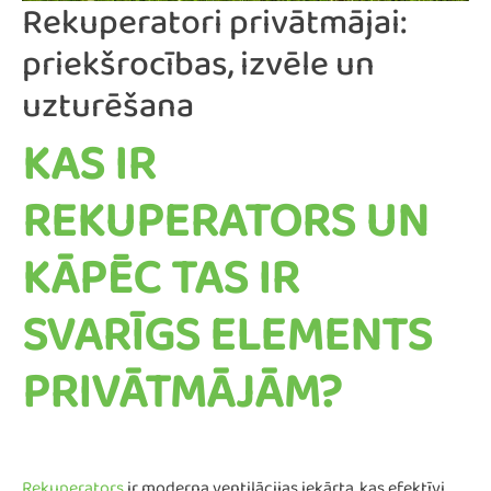
Rekuperatori privātmājai:
priekšrocības, izvēle un
uzturēšana
KAS IR
REKUPERATORS UN
KĀPĒC TAS IR
SVARĪGS ELEMENTS
PRIVĀTMĀJĀM?