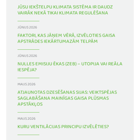
JŪSU IEKŠTELPU KLIMATA SISTĒMA IR DAUDZ
VAIRĀK NEKĀ TIKAI KLIMATA REGULĒŠANA
JŪNIJS 2026
FAKTORI, KAS JĀŅEM VĒRĀ, IZVĒLOTIES GAISA
APSTRĀDES IEKĀRTUMAZĀM TELPĀM
JŪNIJS 2026
NULLES EMISIJU ĒKAS (ZEB) – UTOPIJA VAI REĀLA
IESPĒJA?
MAIJS 2026
ATJAUNOTAS DZESĒŠANAS SIJAS: VEIKTSPĒJAS
SAGLABĀŠANA MAINĪGAS GAISA PLŪSMAS
APSTĀKĻOS
MAIJS 2026
KURU VENTILĀCIJAS PRINCIPU IZVĒLĒTIES?