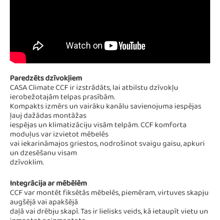
Paredzēts dzīvokļiem
CASA Climate CCF ir izstrādāts, lai atbilstu dzīvokļu
ierobežotajām telpas prasībām.
Kompakts izmērs un vairāku kanālu savienojuma iespējas
ļauj dažādas montāžas
iespējas un klimatizāciju visām telpām. CCF komforta
moduļus var izvietot mēbelēs
vai iekarināmajos griestos, nodrošinot svaigu gaisu, apkuri
un dzesēšanu visam
dzīvoklim.
Integrācija ar mēbēlēm
CCF var montēt fiksētās mēbelēs, piemēram, virtuves skapju
augšējā vai apakšējā
daļā vai drēbju skapī. Tas ir lielisks veids, kā ietaupīt vietu un