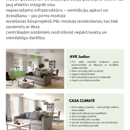
moduli pace;lot un ievietojot pareizajā pozīcijā ar celtni. Tas
ļauj efektīvi integrēt visu
nepieciešamo infrastruktūru – ventilāciju, apkuri un
dzesēšanu – jau pirms moduļa
ieviešanas būvprojektā. Pēc moduļa ievietošanas, tas tiek
savienots ar ēkas
centrālajām sistēmām, nodrošinot nepārtrauktu un
viendabīgu darbību.