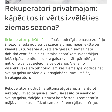
Rekuperatori privātmājām:
kāpēc tos ir vērts izvēlēties
ziemas sezonā?
Rekuperatori privātmājai
ir īpaši noderīgi ziemas sezonā, jo
šī sezona rada nopietnus izaicinājumus mājas iekštelpu
klimata uzturēšanai. Auksts āra gaiss un samazināta
dabiskā ventilācija bieži izraisa nepatīkamus apstākļus
iekštelpās, piemēram, slikta gaisa kvalitāti, pārmērīgu
mitrumu vai pat pelējuma veidošanos. Viena no
visefektīvākajām tehnoloģijām, kas ziemā spēj nodrošināt
svaigu gaisu un vienlaikus saglabāt siltumu mājās,
ir
rekuperators
.
Rekuperatori nodrošina siltuma atgūšanu, izmantojot
iekštelpu izvadītā gaisa siltumu, lai sasildītu ienākošo
svaigo gaisu, tādējādi uzturot komfortablu temperatūru
mājā, vienlaikus palīdzot samazināt enerģijas patēriņu.