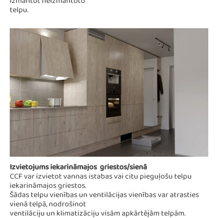
izmantot neizmantoto
telpu.
Izvietojums iekarināmajos griestos/sienā
CCF var izvietot vannas istabas vai citu pieguļošu telpu
iekarināmajos griestos.
Šādas telpu vienības un ventilācijas vienības var atrasties
vienā telpā, nodrošinot
ventilāciju un klimatizāciju visām apkārtējām telpām.