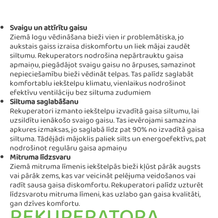
Svaigu un attīrītu gaisu
Ziemā logu vēdināšana bieži vien ir problemātiska, jo
aukstais gaiss izraisa diskomfortu un liek mājai zaudēt
siltumu. Rekuperators nodrošina nepārtrauktu gaisa
apmaiņu, piegādājot svaigu gaisu no ārpuses, samazinot
nepieciešamību bieži vēdināt telpas. Tas palīdz saglabāt
komfortablu iekštelpu klimatu, vienlaikus nodrošinot
efektīvu ventilāciju bez siltuma zudumiem
Siltuma saglabāšanu
Rekuperatori izmanto iekštelpu izvadītā gaisa siltumu, lai
uzsildītu ienākošo svaigo gaisu. Tas ievērojami samazina
apkures izmaksas, jo saglabā līdz pat 90% no izvadītā gaisa
siltuma. Tādējādi mājoklis paliek silts un energoefektīvs, pat
nodrošinot regulāru gaisa apmaiņu​
Mitruma līdzsvaru
Ziemā mitruma līmenis iekštelpās bieži kļūst pārāk augsts
vai pārāk zems, kas var veicināt pelējuma veidošanos vai
radīt sausa gaisa diskomfortu. Rekuperatori palīdz uzturēt
līdzsvarotu mitruma līmeni, kas uzlabo gan gaisa kvalitāti,
gan dzīves komfortu​.