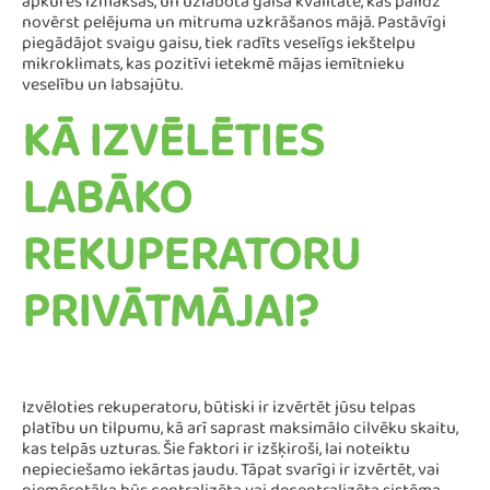
apkures izmaksas, un uzlabota gaisa kvalitāte, kas palīdz
novērst pelējuma un mitruma uzkrāšanos mājā. Pastāvīgi
piegādājot svaigu gaisu, tiek radīts veselīgs iekštelpu
mikroklimats, kas pozitīvi ietekmē mājas iemītnieku
veselību un labsajūtu​​.
KĀ IZVĒLĒTIES
LABĀKO
REKUPERATORU
PRIVĀTMĀJAI?
Izvēloties rekuperatoru, būtiski ir izvērtēt jūsu telpas
platību un tilpumu, kā arī saprast maksimālo cilvēku skaitu,
kas telpās uzturas. Šie faktori ir izšķiroši, lai noteiktu
nepieciešamo iekārtas jaudu. Tāpat svarīgi ir izvērtēt, vai