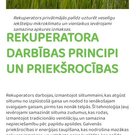
Rekuperators privātmājās palīdz uzturēt veselīgu
iekštelpu mikroklimatu un vienlaikus ievērojami
samazina apkures izmaksas.
REKUPERATORA
DARBĪBAS PRINCIPI
UN PRIEKŠROCĪBAS
Rekuperators darbojas, izmantojot siltummaini, kas atgūst
siltumu no izplūstošā gaisa un nodod to ienākošajam
svaigajam gaisam, pirms tas nonāk telpās. Šī tehnoloģija ļauj
ievērojami samazināt siltuma zudumus, kas rodas,
izmantojot tradicionālo ventilāciju, un samazina
nepieciešamību pēc papildu apsildes. Galvenās
priekšrocības ir enerģijas taupīšana, kas nodrošina mazākas