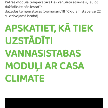
Katras moduļa temperatūra tiek regulēta atsevišķi, ļaujot
dažādās telpās iestatīt
dažādas temperatūras (piemēram, 18 °C guļamistabā vai 22
°C dzīvojamā istabā).
APSKATIET, KĀ TIEK
UZSTĀDĪTI
VANNASISTABAS
MODUĻI AR CASA
CLIMATE