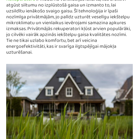
Rekuperators
ir moderna ventilācijas iekārta, kas efektīvi
atgūst siltumu no izplūstošā gaisa un izmanto to, lai
uzsildītu ienākošo svaigo gaisu. Šī tehnoloģija ir īpaši
nozīmīga privātmājām, jo palīdz uzturēt veselīgu iekštelpu
mikroklimatu un vienlaikus ievērojami samazina apkures
izmaksas. Privātmājās rekuperatori kļūst arvien populārāki,
jo cilvēki vairāk apzinās iekštelpu gaisa kvalitātes nozīmi.
Tie ne tikai uzlabo komfortu, bet arī veicina
energoefektivitāti, kas ir svarīga ilgtspējīgai mājokļa
uzturēšanai.​​