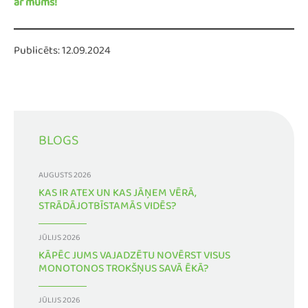
ar mums!
Publicēts: 12.09.2024
BLOGS
AUGUSTS 2026
KAS IR ATEX UN KAS JĀŅEM VĒRĀ,
STRĀDĀJOTBĪSTAMĀS VIDĒS?
JŪLIJS 2026
KĀPĒC JUMS VAJADZĒTU NOVĒRST VISUS
MONOTONOS TROKŠŅUS SAVĀ ĒKĀ?
JŪLIJS 2026