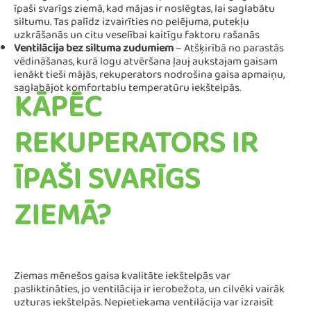
īpaši svarīgs ziemā, kad mājas ir noslēgtas, lai saglabātu
siltumu. Tas palīdz izvairīties no pelējuma, putekļu
uzkrāšanās un citu veselībai kaitīgu faktoru rašanās
Ventilācija bez siltuma zudumiem
– Atšķirībā no parastās
vēdināšanas, kurā logu atvēršana ļauj aukstajam gaisam
ienākt tieši mājās, rekuperators nodrošina gaisa apmaiņu,
saglabājot komfortablu temperatūru iekštelpās.
KĀPĒC
REKUPERATORS IR
ĪPAŠI SVARĪGS
ZIEMĀ?
Ziemas mēnešos gaisa kvalitāte iekštelpās var
pasliktināties, jo ventilācija ir ierobežota, un cilvēki vairāk
uzturas iekštelpās. Nepietiekama ventilācija var izraisīt