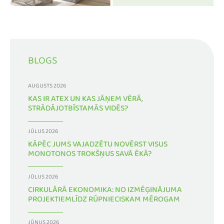
BLOGS
AUGUSTS 2026
KAS IR ATEX UN KAS JĀŅEM VĒRĀ,
STRĀDĀJOTBĪSTAMĀS VIDĒS?
JŪLIJS 2026
KĀPĒC JUMS VAJADZĒTU NOVĒRST VISUS
MONOTONOS TROKŠŅUS SAVĀ ĒKĀ?
JŪLIJS 2026
CIRKULĀRĀ EKONOMIKA: NO IZMĒĢINĀJUMA
PROJEKTIEMLĪDZ RŪPNIECISKAM MĒROGAM
JŪNIJS 2026