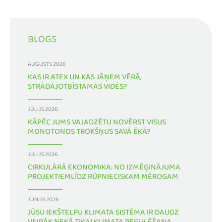
BLOGS
AUGUSTS 2026
KAS IR ATEX UN KAS JĀŅEM VĒRĀ,
STRĀDĀJOTBĪSTAMĀS VIDĒS?
JŪLIJS 2026
KĀPĒC JUMS VAJADZĒTU NOVĒRST VISUS
MONOTONOS TROKŠŅUS SAVĀ ĒKĀ?
JŪLIJS 2026
CIRKULĀRĀ EKONOMIKA: NO IZMĒĢINĀJUMA
PROJEKTIEMLĪDZ RŪPNIECISKAM MĒROGAM
JŪNIJS 2026
JŪSU IEKŠTELPU KLIMATA SISTĒMA IR DAUDZ