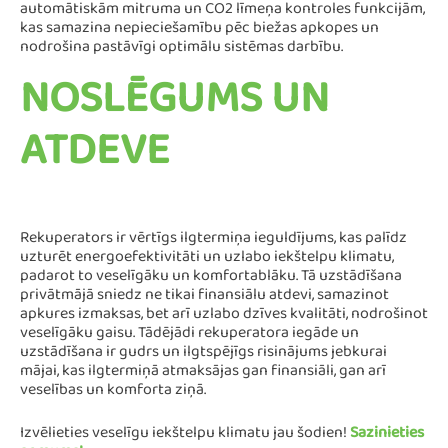
automātiskām mitruma un CO2 līmeņa kontroles funkcijām,
kas samazina nepieciešamību pēc biežas apkopes un
nodrošina pastāvīgi optimālu sistēmas darbību​​.
NOSLĒGUMS UN
ATDEVE
Rekuperators ir vērtīgs ilgtermiņa ieguldījums, kas palīdz
uzturēt energoefektivitāti un uzlabo iekštelpu klimatu,
padarot to veselīgāku un komfortablāku. Tā uzstādīšana
privātmājā sniedz ne tikai finansiālu atdevi, samazinot
apkures izmaksas, bet arī uzlabo dzīves kvalitāti, nodrošinot
veselīgāku gaisu. Tādējādi rekuperatora iegāde un
uzstādīšana ir gudrs un ilgtspējīgs risinājums jebkurai
mājai, kas ilgtermiņā atmaksājas gan finansiāli, gan arī
veselības un komforta ziņā​​.
Izvēlieties veselīgu iekštelpu klimatu jau šodien!
Sazinieties