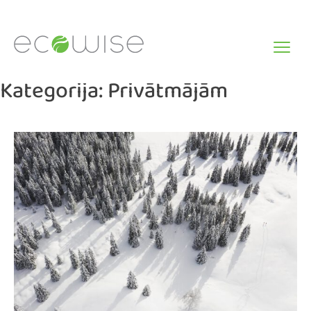
Skip
to
content
Kategorija:
Privātmājām