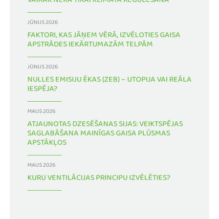
VAIRĀK NEKĀ TIKAI KLIMATA REGULĒŠANA
JŪNIJS 2026
FAKTORI, KAS JĀŅEM VĒRĀ, IZVĒLOTIES GAISA
APSTRĀDES IEKĀRTUMAZĀM TELPĀM
JŪNIJS 2026
NULLES EMISIJU ĒKAS (ZEB) – UTOPIJA VAI REĀLA
IESPĒJA?
MAIJS 2026
ATJAUNOTAS DZESĒŠANAS SIJAS: VEIKTSPĒJAS
SAGLABĀŠANA MAINĪGAS GAISA PLŪSMAS
APSTĀKĻOS
MAIJS 2026
KURU VENTILĀCIJAS PRINCIPU IZVĒLĒTIES?