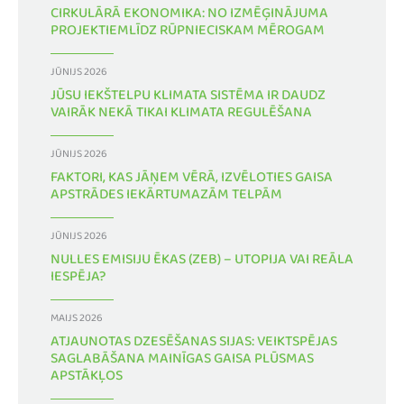
CIRKULĀRĀ EKONOMIKA: NO IZMĒĢINĀJUMA
PROJEKTIEMLĪDZ RŪPNIECISKAM MĒROGAM
JŪNIJS 2026
JŪSU IEKŠTELPU KLIMATA SISTĒMA IR DAUDZ
VAIRĀK NEKĀ TIKAI KLIMATA REGULĒŠANA
JŪNIJS 2026
FAKTORI, KAS JĀŅEM VĒRĀ, IZVĒLOTIES GAISA
APSTRĀDES IEKĀRTUMAZĀM TELPĀM
JŪNIJS 2026
NULLES EMISIJU ĒKAS (ZEB) – UTOPIJA VAI REĀLA
IESPĒJA?
MAIJS 2026
ATJAUNOTAS DZESĒŠANAS SIJAS: VEIKTSPĒJAS
SAGLABĀŠANA MAINĪGAS GAISA PLŪSMAS
APSTĀKĻOS