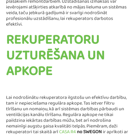
plašākiem remontdarbiem. Uzstādīšanas izmaksas var
ievērojami atšķirties atkarībā no mājas lieluma un sistēmas
veida, taču jebkurā gadījumā ir svarīgi nodrošināt
profesionālu uzstādīšanu, lai rekuperators darbotos
efektīvi.
REKUPERATORU
UZTURĒŠANA UN
APKOPE
Lai nodrošinātu rekuperatora ilgstošu un efektīvu darbību,
tam ir nepieciešama regulāra apkope. Tas ietver filtru
tīrīšanu un nomaiņu, kā arī sistēmas darbības pārbaudi un
ventilācijas kanālu tīrīšanu. Regulāra apkope ne tikai
paildzina iekārtas darbības mūžu, bet arī nodrošina
nemainīgi augstu gaisa kvalitāti telpās. Piemēram, daži
rekuperatori tai skaitā arī
CASA R4
no SWEGON
ir aprīkoti ar