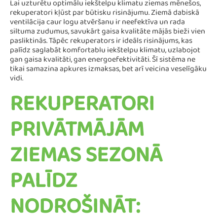
Lai uzturētu optimālu iekštelpu klimatu ziemas mēnešos,
rekuperatori kļūst par būtisku risinājumu. Ziemā dabiskā
ventilācija caur logu atvēršanu ir neefektīva un rada
siltuma zudumus, savukārt gaisa kvalitāte mājās bieži vien
pasliktinās. Tāpēc rekuperators ir ideāls risinājums, kas
palīdz saglabāt komfortablu iekštelpu klimatu, uzlabojot
gan gaisa kvalitāti, gan energoefektivitāti. Šī sistēma ne
tikai samazina apkures izmaksas, bet arī veicina veselīgāku
vidi.
REKUPERATORI
PRIVĀTMĀJĀM
ZIEMAS SEZONĀ
PALĪDZ
NODROŠINĀT: