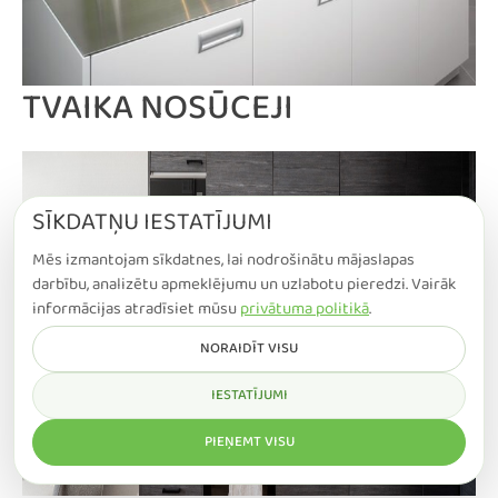
TVAIKA NOSŪCEJI
SĪKDATŅU IESTATĪJUMI
Mēs izmantojam sīkdatnes, lai nodrošinātu mājaslapas
darbību, analizētu apmeklējumu un uzlabotu pieredzi. Vairāk
informācijas atradīsiet mūsu
privātuma politikā
.
NORAIDĪT VISU
IESTATĪJUMI
PIEŅEMT VISU