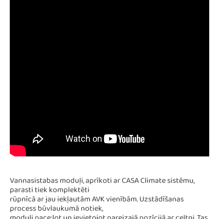
Vannasistabas moduļi, aprīkoti ar CASA Climate sistēmu,
parasti tiek komplektēti
rūpnīcā ar jau iekļautām AVK vienībām. Uzstādīšanas
process būvlaukumā notiek,