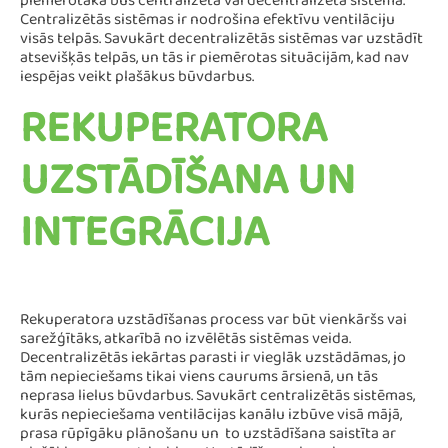
piemērotāka būs centralizēta vai decentralizēta sistēma.
Centralizētās sistēmas ir nodrošina efektīvu ventilāciju
visās telpās. Savukārt decentralizētās sistēmas var uzstādīt
atsevišķās telpās, un tās ir piemērotas situācijām, kad nav
iespējas veikt plašākus būvdarbus.​​
REKUPERATORA
UZSTĀDĪŠANA UN
INTEGRĀCIJA
Rekuperatora uzstādīšanas process var būt vienkāršs vai
sarežģītāks, atkarībā no izvēlētās sistēmas veida.
Decentralizētās iekārtas parasti ir vieglāk uzstādāmas, jo
tām nepieciešams tikai viens caurums ārsienā, un tās
neprasa lielus būvdarbus. Savukārt centralizētās sistēmas,
kurās nepieciešama ventilācijas kanālu izbūve visā mājā,
prasa rūpīgāku plānošanu un to uzstādīšana saistīta ar