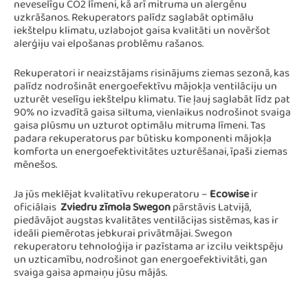
neveselīgu CO2 līmeni, kā arī mitruma un alergēnu
uzkrāšanos. Rekuperators palīdz saglabāt optimālu
iekštelpu klimatu, uzlabojot gaisa kvalitāti un novēršot
alerģiju vai elpošanas problēmu rašanos.
Rekuperatori ir neaizstājams risinājums ziemas sezonā, kas
palīdz nodrošināt energoefektīvu mājokļa ventilāciju un
uzturēt veselīgu iekštelpu klimatu. Tie ļauj saglabāt līdz pat
90% no izvadītā gaisa siltuma, vienlaikus nodrošinot svaiga
gaisa plūsmu un uzturot optimālu mitruma līmeni. Tas
padara rekuperatorus par būtisku komponenti mājokļa
komforta un energoefektivitātes uzturēšanai, īpaši ziemas
mēnešos.
Ja jūs meklējat kvalitatīvu rekuperatoru –
Ecowise
ir
oficiālais
Zviedru zīmola Swegon
pārstāvis Latvijā,
piedāvājot augstas kvalitātes ventilācijas sistēmas, kas ir
ideāli piemērotas jebkurai privātmājai. Swegon
rekuperatoru tehnoloģija ir pazīstama ar izcilu veiktspēju
un uzticamību, nodrošinot gan energoefektivitāti, gan
svaiga gaisa apmaiņu jūsu mājās.