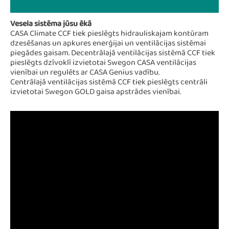
Vesela sistēma jūsu ēkā
CASA Climate CCF tiek pieslēgts hidrauliskajam kontūram
dzesēšanas un apkures enerģijai un ventilācijas sistēmai
piegādes gaisam. Decentrālajā ventilācijas sistēmā CCF tiek
pieslēgts dzīvoklī izvietotai Swegon CASA ventilācijas
vienībai un regulēts ar CASA Genius vadību.
Centrālajā ventilācijas sistēmā CCF tiek pieslēgts centrāli
izvietotai Swegon GOLD gaisa apstrādes vienībai.