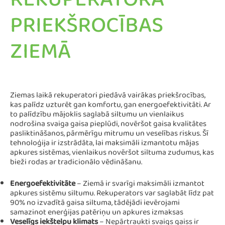
REKUPERATORA
PRIEKŠROCĪBAS
ZIEMĀ
Ziemas laikā rekuperatori piedāvā vairākas priekšrocības,
kas palīdz uzturēt gan komfortu, gan energoefektivitāti. Ar
to palīdzību mājoklis saglabā siltumu un vienlaikus
nodrošina svaiga gaisa pieplūdi, novēršot gaisa kvalitātes
pasliktināšanos, pārmērīgu mitrumu un veselības riskus. Šī
tehnoloģija ir izstrādāta, lai maksimāli izmantotu mājas
apkures sistēmas, vienlaikus novēršot siltuma zudumus, kas
bieži rodas ar tradicionālo vēdināšanu.
Energoefektivitāte
– Ziemā ir svarīgi maksimāli izmantot
apkures sistēmu siltumu. Rekuperators var saglabāt līdz pat
90% no izvadītā gaisa siltuma, tādējādi ievērojami
samazinot enerģijas patēriņu un apkures izmaksas​
Veselīgs iekštelpu klimats
– Nepārtraukti svaigs gaiss ir