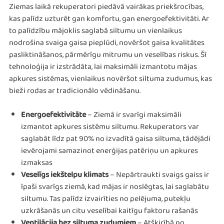
Ziemas laikā rekuperatori piedāvā vairākas priekšrocības,
kas palīdz uzturēt gan komfortu, gan energoefektivitāti. Ar
to palīdzību mājoklis saglabā siltumu un vienlaikus
nodrošina svaiga gaisa pieplūdi, novēršot gaisa kvalitātes
pasliktināšanos, pārmērīgu mitrumu un veselības riskus. Šī
tehnoloģija ir izstrādāta, lai maksimāli izmantotu mājas
apkures sistēmas, vienlaikus novēršot siltuma zudumus, kas
bieži rodas ar tradicionālo vēdināšanu.
Energoefektivitāte
– Ziemā ir svarīgi maksimāli
izmantot apkures sistēmu siltumu. Rekuperators var
saglabāt līdz pat 90% no izvadītā gaisa siltuma, tādējādi
ievērojami samazinot enerģijas patēriņu un apkures
izmaksas​
Veselīgs iekštelpu klimats
– Nepārtraukti svaigs gaiss ir
īpaši svarīgs ziemā, kad mājas ir noslēgtas, lai saglabātu
siltumu. Tas palīdz izvairīties no pelējuma, putekļu
uzkrāšanās un citu veselībai kaitīgu faktoru rašanās