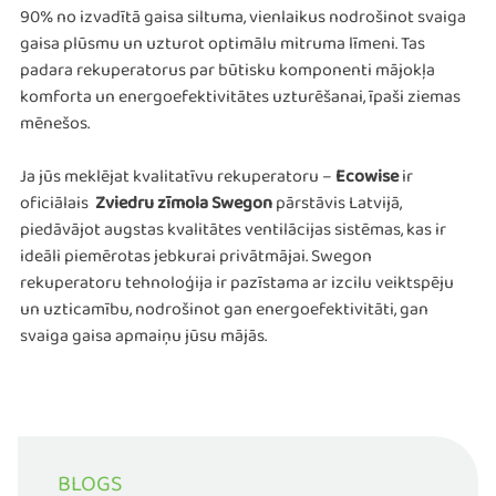
90% no izvadītā gaisa siltuma, vienlaikus nodrošinot svaiga
gaisa plūsmu un uzturot optimālu mitruma līmeni. Tas
padara rekuperatorus par būtisku komponenti mājokļa
komforta un energoefektivitātes uzturēšanai, īpaši ziemas
mēnešos.
Ja jūs meklējat kvalitatīvu rekuperatoru –
Ecowise
ir
oficiālais
Zviedru zīmola Swegon
pārstāvis Latvijā,
piedāvājot augstas kvalitātes ventilācijas sistēmas, kas ir
ideāli piemērotas jebkurai privātmājai. Swegon
rekuperatoru tehnoloģija ir pazīstama ar izcilu veiktspēju
un uzticamību, nodrošinot gan energoefektivitāti, gan
svaiga gaisa apmaiņu jūsu mājās.
BLOGS