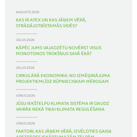
AUGUSTS 2026
KAS IR ATEX UN KAS JĀŅEM VĒRĀ,
STRĀDĀJOTBĪSTAMĀS VIDĒS?
JŪLIJS 2026
KĀPĒC JUMS VAJADZĒTU NOVĒRST VISUS
MONOTONOS TROKŠŅUS SAVĀ ĒKĀ?
JŪLIJS 2026
CIRKULĀRĀ EKONOMIKA: NO IZMĒĢINĀJUMA
PROJEKTIEMLĪDZ RŪPNIECISKAM MĒROGAM
JŪNIJS 2026
JŪSU IEKŠTELPU KLIMATA SISTĒMA IR DAUDZ
VAIRĀK NEKĀ TIKAI KLIMATA REGULĒŠANA
JŪNIJS 2026
FAKTORI, KAS JĀŅEM VĒRĀ, IZVĒLOTIES GAISA