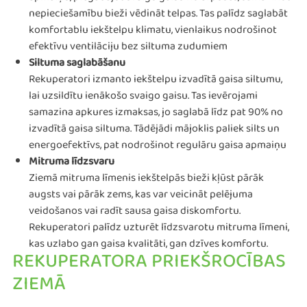
nepieciešamību bieži vēdināt telpas. Tas palīdz saglabāt
komfortablu iekštelpu klimatu, vienlaikus nodrošinot
efektīvu ventilāciju bez siltuma zudumiem
Siltuma saglabāšanu
Rekuperatori izmanto iekštelpu izvadītā gaisa siltumu,
lai uzsildītu ienākošo svaigo gaisu. Tas ievērojami
samazina apkures izmaksas, jo saglabā līdz pat 90% no
izvadītā gaisa siltuma. Tādējādi mājoklis paliek silts un
energoefektīvs, pat nodrošinot regulāru gaisa apmaiņu​
Mitruma līdzsvaru
Ziemā mitruma līmenis iekštelpās bieži kļūst pārāk
augsts vai pārāk zems, kas var veicināt pelējuma
veidošanos vai radīt sausa gaisa diskomfortu.
Rekuperatori palīdz uzturēt līdzsvarotu mitruma līmeni,
kas uzlabo gan gaisa kvalitāti, gan dzīves komfortu​.
REKUPERATORA PRIEKŠROCĪBAS
ZIEMĀ