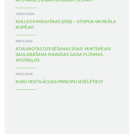
APSTRĀDES IEKĀRTUMAZĀM TELPĀM
JŪNIJS 2026
NULLES EMISIJU ĒKAS (ZEB) – UTOPIJA VAI REĀLA
IESPĒJA?
MAIJS 2026
ATJAUNOTAS DZESĒŠANAS SIJAS: VEIKTSPĒJAS
SAGLABĀŠANA MAINĪGAS GAISA PLŪSMAS
APSTĀKĻOS
MAIJS 2026
KURU VENTILĀCIJAS PRINCIPU IZVĒLĒTIES?