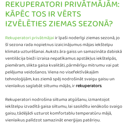
REKUPERATORI PRIVĀTMĀJĀM:
KĀPĒC TOS IR VĒRTS
IZVĒLĒTIES ZIEMAS SEZONĀ?
Rekuperatori privātmājai
ir īpaši noderīgi ziemas sezonā, jo
šī sezona rada nopietnus izaicinājumus mājas iekštelpu
klimata uzturēšanai. Auksts āra gaiss un samazināta dabiskā
ventilācija bieži izraisa nepatīkamus apstākļus iekštelpās,
piemēram, slikta gaisa kvalitāti, pārmērīgu mitrumu vai pat
pelējuma veidošanos. Viena no visefektīvākajām
tehnoloģijām, kas ziemā spēj nodrošināt svaigu gaisu un
vienlaikus saglabāt siltumu mājās, ir
rekuperators
.
Rekuperatori nodrošina siltuma atgūšanu, izmantojot
iekštelpu izvadītā gaisa siltumu, lai sasildītu ienākošo svaigo
gaisu, tādējādi uzturot komfortablu temperatūru mājā,
vienlaikus palīdzot samazināt enerģijas patēriņu.