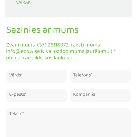
VAIRĀK
Sazinies ar mums
Zvani mums +371 26116972, raksti mums
info@ecowise.lv vai uzdod mums jautājumu ( *
obligāti aizpildīt šos laukus )