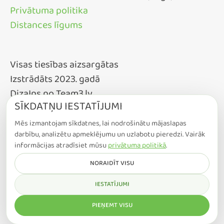
Privātuma politika
Distances līgums
Visas tiesības aizsargātas
Izstrādāts 2023. gadā
DizaIns no Team3.lv
SĪKDATŅU IESTATĪJUMI
Mēs izmantojam sīkdatnes, lai nodrošinātu mājaslapas
darbību, analizētu apmeklējumu un uzlabotu pieredzi. Vairāk
informācijas atradīsiet mūsu
privātuma politikā
.
NORAIDĪT VISU
IESTATĪJUMI
COOKIE IESTATĪJUMI
PIEŅEMT VISU