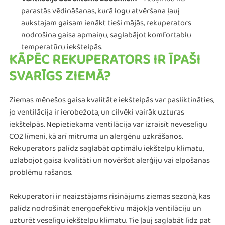
Ventilācija bez siltuma zudumiem
– Atšķirībā no
parastās vēdināšanas, kurā logu atvēršana ļauj
aukstajam gaisam ienākt tieši mājās, rekuperators
nodrošina gaisa apmaiņu, saglabājot komfortablu
temperatūru iekštelpās.
KĀPĒC REKUPERATORS IR ĪPAŠI
SVARĪGS ZIEMĀ?
Ziemas mēnešos gaisa kvalitāte iekštelpās var pasliktināties,
jo ventilācija ir ierobežota, un cilvēki vairāk uzturas
iekštelpās. Nepietiekama ventilācija var izraisīt neveselīgu
CO2 līmeni, kā arī mitruma un alergēnu uzkrāšanos.
Rekuperators palīdz saglabāt optimālu iekštelpu klimatu,
uzlabojot gaisa kvalitāti un novēršot alerģiju vai elpošanas
problēmu rašanos.
Rekuperatori ir neaizstājams risinājums ziemas sezonā, kas
palīdz nodrošināt energoefektīvu mājokļa ventilāciju un
uzturēt veselīgu iekštelpu klimatu. Tie ļauj saglabāt līdz pat