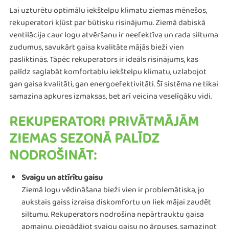
Lai uzturētu optimālu iekštelpu klimatu ziemas mēnešos,
rekuperatori kļūst par būtisku risinājumu. Ziemā dabiskā
ventilācija caur logu atvēršanu ir neefektīva un rada siltuma
zudumus, savukārt gaisa kvalitāte mājās bieži vien
pasliktinās. Tāpēc rekuperators ir ideāls risinājums, kas
palīdz saglabāt komfortablu iekštelpu klimatu, uzlabojot
gan gaisa kvalitāti, gan energoefektivitāti. Šī sistēma ne tikai
samazina apkures izmaksas, bet arī veicina veselīgāku vidi.
REKUPERATORI PRIVĀTMĀJĀM
ZIEMAS SEZONĀ PALĪDZ
NODROŠINĀT:
Svaigu un attīrītu gaisu
Ziemā logu vēdināšana bieži vien ir problemātiska, jo
aukstais gaiss izraisa diskomfortu un liek mājai zaudēt
siltumu. Rekuperators nodrošina nepārtrauktu gaisa
apmaiņu, piegādājot svaigu gaisu no ārpuses, samazinot