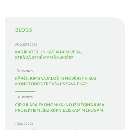
BLOGS
AUGUSTS 2026
KAS IR ATEX UN KAS JĀŅEM VĒRĀ,
STRĀDĀJOTBĪSTAMĀS VIDĒS?
JŪLIJS 2026
KĀPĒC JUMS VAJADZĒTU NOVĒRST VISUS
MONOTONOS TROKŠŅUS SAVĀ ĒKĀ?
JŪLIJS 2026
CIRKULĀRĀ EKONOMIKA: NO IZMĒĢINĀJUMA
PROJEKTIEMLĪDZ RŪPNIECISKAM MĒROGAM
JŪNIJS 2026