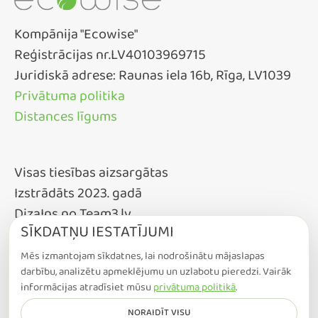
Kompānija "Ecowise"
Reģistrācijas nr.LV40103969715
Juridiskā adrese: Raunas iela 16b, Rīga, LV1039
Privātuma politika
Distances līgums
Visas tiesības aizsargātas
Izstrādāts 2023. gadā
DizaIns no Team3.lv
SĪKDATŅU IESTATĪJUMI
Mēs izmantojam sīkdatnes, lai nodrošinātu mājaslapas
darbību, analizētu apmeklējumu un uzlabotu pieredzi. Vairāk
informācijas atradīsiet mūsu
privātuma politikā
.
NORAIDĪT VISU