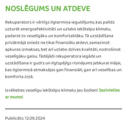
NOSLĒGUMS UN ATDEVE
Rekuperators ir vērtīgs ilgtermiņa ieguldījums, kas palīdz
uzturēt energoefektivitāti un uzlabo iekštelpu klimatu,
padarot to veselīgāku un komfortablāku. Tā uzstādīšana
privātmājā sniedz ne tikai finansiālu atdevi, samazinot
apkures izmaksas, bet arī uzlabo dzīves kvalitāti, nodrošinot
veselīgāku gaisu. Tādējādi rekuperatora iegāde un
uzstādīšana ir gudrs un ilgtspējīgs risinājums jebkurai mājai,
kas ilgtermiņā atmaksājas gan finansiāli, gan arī veselības un
komforta ziņā​​.
Izvēlieties veselīgu iekštelpu klimatu jau šodien!
Sazinieties
ar mums!
Publicēts: 12.09.2024