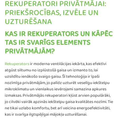
REKUPERATORI PRIVĀTMĀJAI:
PRIEKŠROCĪBAS, IZVĒLE UN
UZTURĒŠANA
KAS IR REKUPERATORS UN KĀPĒC
TAS IR SVARĪGS ELEMENTS
PRIVĀTMĀJĀM?
Rekuperators
ir moderna ventilācijas iekārta, kas efektīvi
atgūst siltumu no izplūstošā gaisa un izmanto to, lai
uzsildītu ienākošo svaigo gaisu. Šī tehnoloģija ir īpaši
nozīmīga privātmājām, jo palīdz uzturēt veselīgu iekštelpu
mikroklimatu un vienlaikus ievērojami samazina apkures
izmaksas. Privātmājās rekuperatori kļūst arvien populārāki,
jo cilvēki vairāk apzinās iekštelpu gaisa kvalitātes nozīmi. Tie
ne tikai uzlabo komfortu, bet arī veicina energoefektivitāti,
kas ir svarīga ilgtspējīgai mājokļa uzturēšanai.​​