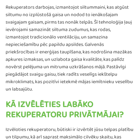
Rekuperators darbojas, izmantojot siltummaini, kas atgūst
siltumu no izplūstošā gaisa un nodod to ienākošajam
svaigajam gaisam, pirms tas nonāk telpās. Šī tehnoloģija ļauj
ievērojami samazināt siltuma zudumus, kas rodas,
izmantojot tradicionālo ventilāciju, un samazina
nepieciešamību pēc papildu apsildes. Galvenās
priekšrocības ir enerģijas taupīšana, kas nodrošina mazākas
apkures izmaksas, un uzlabota gaisa kvalitāte, kas palīdz
novērst pelējuma un mitruma uzkrāšanos mājā. Pastāvīgi
piegādājot svaigu gaisu, tiek radīts veselīgs iekštelpu
mikroklimats, kas pozitīvi ietekmē mājas iemītnieku veselību
un labsajūtu​​.
KĀ IZVĒLĒTIES LABĀKO
REKUPERATORU PRIVĀTMĀJAI?
Izvēloties rekuperatoru, būtiski ir izvērtēt jūsu telpas platību
un tilpumu, kā arī saprast maksimālo cilvēku skaitu, kas