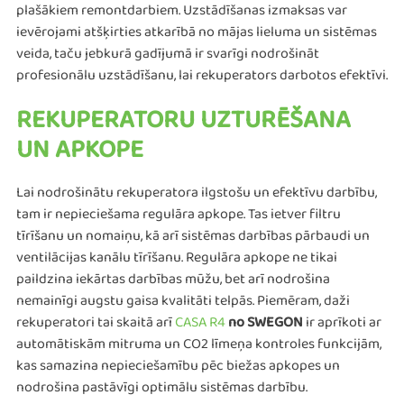
plašākiem remontdarbiem. Uzstādīšanas izmaksas var
ievērojami atšķirties atkarībā no mājas lieluma un sistēmas
veida, taču jebkurā gadījumā ir svarīgi nodrošināt
profesionālu uzstādīšanu, lai rekuperators darbotos efektīvi.
REKUPERATORU UZTURĒŠANA
UN APKOPE
Lai nodrošinātu rekuperatora ilgstošu un efektīvu darbību,
tam ir nepieciešama regulāra apkope. Tas ietver filtru
tīrīšanu un nomaiņu, kā arī sistēmas darbības pārbaudi un
ventilācijas kanālu tīrīšanu. Regulāra apkope ne tikai
paildzina iekārtas darbības mūžu, bet arī nodrošina
nemainīgi augstu gaisa kvalitāti telpās. Piemēram, daži
rekuperatori tai skaitā arī
CASA R4
no SWEGON
ir aprīkoti ar
automātiskām mitruma un CO2 līmeņa kontroles funkcijām,
kas samazina nepieciešamību pēc biežas apkopes un
nodrošina pastāvīgi optimālu sistēmas darbību​​.