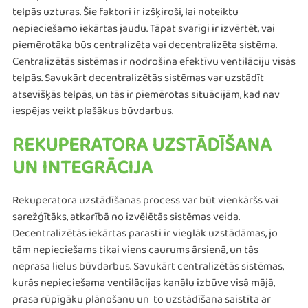
telpās uzturas. Šie faktori ir izšķiroši, lai noteiktu
nepieciešamo iekārtas jaudu. Tāpat svarīgi ir izvērtēt, vai
piemērotāka būs centralizēta vai decentralizēta sistēma.
Centralizētās sistēmas ir nodrošina efektīvu ventilāciju visās
telpās. Savukārt decentralizētās sistēmas var uzstādīt
atsevišķās telpās, un tās ir piemērotas situācijām, kad nav
iespējas veikt plašākus būvdarbus.​​
REKUPERATORA UZSTĀDĪŠANA
UN INTEGRĀCIJA
Rekuperatora uzstādīšanas process var būt vienkāršs vai
sarežģītāks, atkarībā no izvēlētās sistēmas veida.
Decentralizētās iekārtas parasti ir vieglāk uzstādāmas, jo
tām nepieciešams tikai viens caurums ārsienā, un tās
neprasa lielus būvdarbus. Savukārt centralizētās sistēmas,
kurās nepieciešama ventilācijas kanālu izbūve visā mājā,
prasa rūpīgāku plānošanu un to uzstādīšana saistīta ar