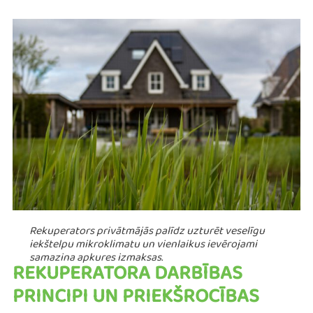
Rekuperators privātmājās palīdz uzturēt veselīgu
iekštelpu mikroklimatu un vienlaikus ievērojami
samazina apkures izmaksas.
REKUPERATORA DARBĪBAS
PRINCIPI UN PRIEKŠROCĪBAS