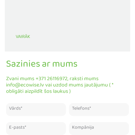
VAIRĀK
Sazinies ar mums
Zvani mums +371 26116972, raksti mums
info@ecowise.lv vai uzdod mums jautājumu ( *
obligāti aizpildīt šos laukus )