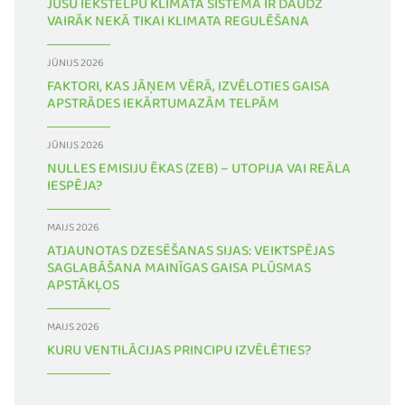
JŪSU IEKŠTELPU KLIMATA SISTĒMA IR DAUDZ
VAIRĀK NEKĀ TIKAI KLIMATA REGULĒŠANA
JŪNIJS 2026
FAKTORI, KAS JĀŅEM VĒRĀ, IZVĒLOTIES GAISA
APSTRĀDES IEKĀRTUMAZĀM TELPĀM
JŪNIJS 2026
NULLES EMISIJU ĒKAS (ZEB) – UTOPIJA VAI REĀLA
IESPĒJA?
MAIJS 2026
ATJAUNOTAS DZESĒŠANAS SIJAS: VEIKTSPĒJAS
SAGLABĀŠANA MAINĪGAS GAISA PLŪSMAS
APSTĀKĻOS
MAIJS 2026
KURU VENTILĀCIJAS PRINCIPU IZVĒLĒTIES?