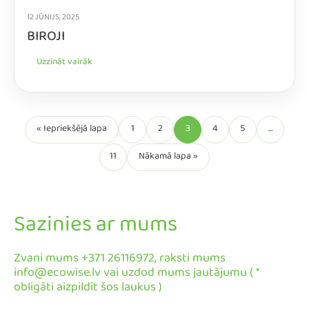
12 JŪNIJS, 2025
BIROJI
Uzzināt vairāk
« Iepriekšējā lapa
1
2
3
4
5
…
11
Nākamā lapa »
Sazinies ar mums
Zvani mums +371 26116972, raksti mums
info@ecowise.lv vai uzdod mums jautājumu ( *
obligāti aizpildīt šos laukus )