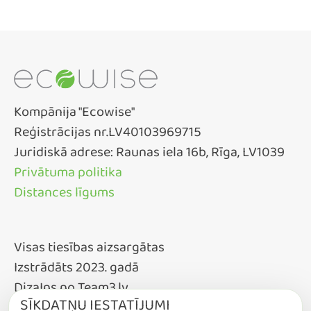
Kompānija "Ecowise"
Reģistrācijas nr.LV40103969715
Juridiskā adrese: Raunas iela 16b, Rīga, LV1039
Privātuma politika
Distances līgums
Visas tiesības aizsargātas
Izstrādāts 2023. gadā
DizaIns no Team3.lv
SĪKDATŅU IESTATĪJUMI