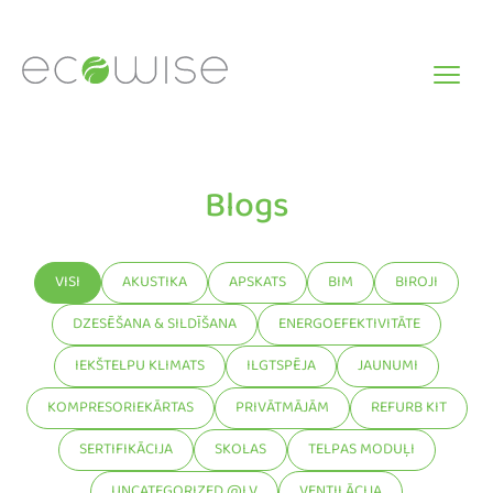
Skip
to
content
Blogs
VISI
AKUSTIKA
APSKATS
BIM
BIROJI
DZESĒŠANA & SILDĪŠANA
ENERGOEFEKTIVITĀTE
IEKŠTELPU KLIMATS
ILGTSPĒJA
JAUNUMI
KOMPRESORIEKĀRTAS
PRIVĀTMĀJĀM
REFURB KIT
SERTIFIKĀCIJA
SKOLAS
TELPAS MODUĻI