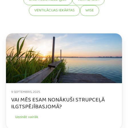
UNCATEGORIZED @LV
VENTILĀCIJA
VENTILĀCIJAS IEKĀRTAS
WISE
9 SEPTEMBRIS, 2025
VAI MĒS ESAM NONĀKUŠI STRUPCEĻĀ
ILGTSPĒJĪBASJOMĀ?
Uzzināt vairāk