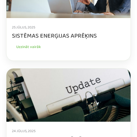
25 JŪLIJS, 2025
SISTĒMAS ENERĢIJAS APRĒĶINS
Uzzināt vairāk
24 JŪLIJS, 2025