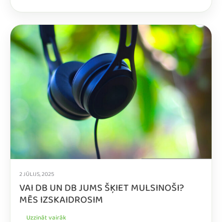
2 JŪLIJS, 2025
VAI DB UN DB JUMS ŠĶIET MULSINOŠI?
MĒS IZSKAIDROSIM
Uzzināt vairāk