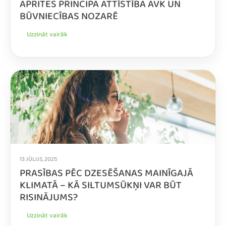
APRITES PRINCIPA ATTĪSTĪBA AVK UN
BŪVNIECĪBAS NOZARĒ
Uzzināt vairāk
13 JŪLIJS, 2025
PRASĪBAS PĒC DZESĒŠANAS MAINĪGAJĀ
KLIMATĀ – KĀ SILTUMSŪKŅI VAR BŪT
RISINĀJUMS?
Uzzināt vairāk