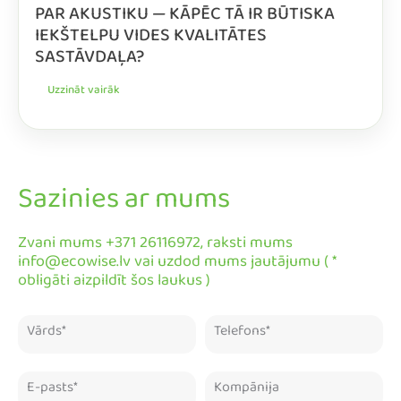
PAR AKUSTIKU — KĀPĒC TĀ IR BŪTISKA
IEKŠTELPU VIDES KVALITĀTES
SASTĀVDAĻA?
Uzzināt vairāk
Sazinies ar mums
Zvani mums +371 26116972, raksti mums
info@ecowise.lv vai uzdod mums jautājumu ( *
obligāti aizpildīt šos laukus )