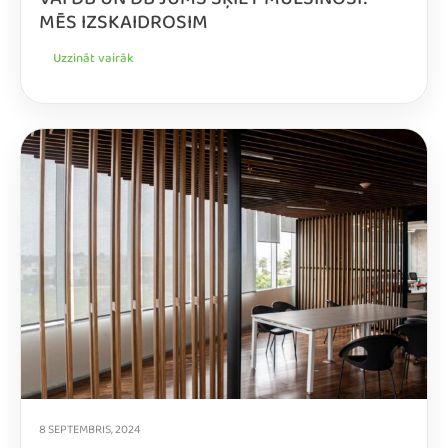
VAI DB UN DB JUMS ŠĶIET MULSINOŠI?
MĒS IZSKAIDROSIM
Uzzināt vairāk
8 SEPTEMBRIS, 2024