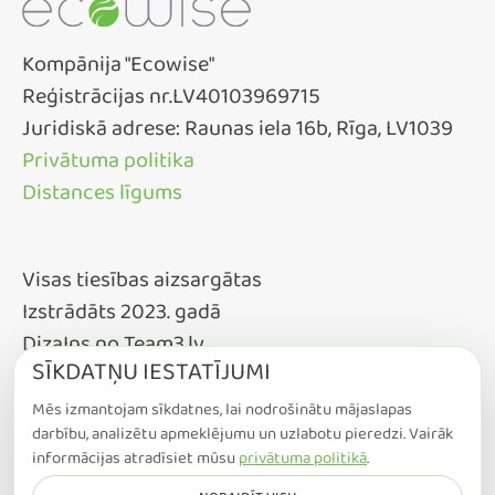
Kompānija "Ecowise"
Reģistrācijas nr.LV40103969715
Juridiskā adrese: Raunas iela 16b, Rīga, LV1039
Privātuma politika
Distances līgums
Visas tiesības aizsargātas
Izstrādāts 2023. gadā
DizaIns no Team3.lv
SĪKDATŅU IESTATĪJUMI
Mēs izmantojam sīkdatnes, lai nodrošinātu mājaslapas
darbību, analizētu apmeklējumu un uzlabotu pieredzi. Vairāk
informācijas atradīsiet mūsu
privātuma politikā
.