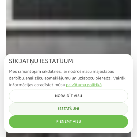
SĪKDATŅU IESTATĪJUMI
Mēs izmantojam sīkdatnes, lai nodrošinātu mājaslapas
darbību, analizētu apmeklējumu un uzlabotu pieredzi. Vairāk
informācijas atradīsiet mūsu
privātuma politikā
.
NORAIDĪT VISU
IESTATĪJUMI
PIEŅEMT VISU