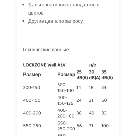
5 альтернативных стандартных
цветов
Другие цвета по запросу
Технические данные
LOCKZONE
Wall
ALV
л/с
25
30
35
Размер
Размер
dB(A)
dB(A)
dB(A)
300-
300-150
14
18
33
150-100
400-
400-150
24
31
50
150-125
400-
400-200
38
49
83
200-160
550-
550-250
56
71
100
250-200