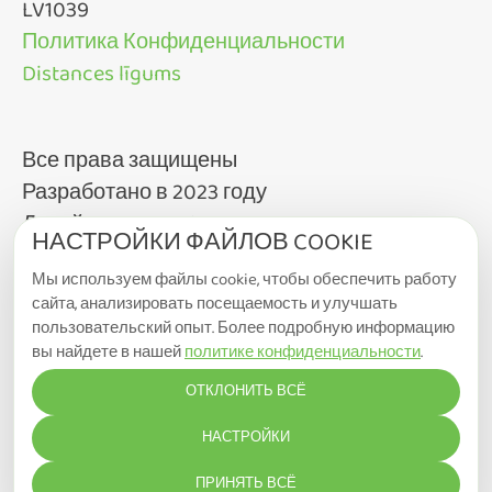
LV1039
Политика Конфиденциальности
Distances līgums
Все права защищены
Разработано в 2023 году
Дизайн от Team3.lv
НАСТРОЙКИ ФАЙЛОВ COOKIE
Мы используем файлы cookie, чтобы обеспечить работу
сайта, анализировать посещаемость и улучшать
пользовательский опыт. Более подробную информацию
вы найдете в нашей
политике конфиденциальности
.
ОТКЛОНИТЬ ВСЁ
НАСТРОЙКИ COOKIE
НАСТРОЙКИ
ПРИНЯТЬ ВСЁ