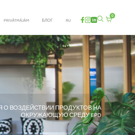
0
0
PRIVĀTMĀJĀM
БЛОГ
RU
items
in
cart
 О ВОЗДЕЙСТВИИ ПРОДУКТОВ НА
ОКРУЖАЮЩУЮ СРЕДУ EPD