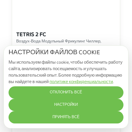
TETRIS 2 FC
Воздух-Вода Модульный Фрикулинг Чиллер,
спиральные компрессоры, доступны 3
НАСТРОЙКИ ФАЙЛОВ COOKIE
конфигурации фрикулинга
Мы используем файлы cookie, чтобы обеспечить работу
R410A, 122-518 кВт
сайта, анализировать посещаемость и улучшать
пользовательский опыт. Более подробную информацию
вы найдете в нашей
политике конфиденциальности
.
Подробнее
ОТКЛОНИТЬ ВСЁ
НАСТРОЙКИ
ПРИНЯТЬ ВСЁ