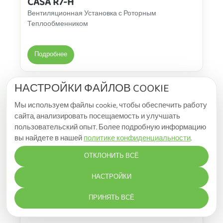
CASA R7-H
Вентиляционная Установка с Роторным
Теплообменником
Подробнее
НАСТРОЙКИ ФАЙЛОВ COOKIE
Мы используем файлы cookie, чтобы обеспечить работу
сайта, анализировать посещаемость и улучшать
пользовательский опыт. Более подробную информацию
вы найдете в нашей
политике конфиденциальности
.
ОТКЛОНИТЬ ВСЁ
НАСТРОЙКИ
CASA R9
ПРИНЯТЬ ВСЁ
Вентиляционный агрегат с вращающимся
теплообменником