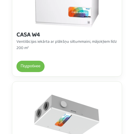
CASA W4
Ventilācijas iekārta ar plākšņu siltummaini, mājokļiem līdz
200 m²
Подробнее