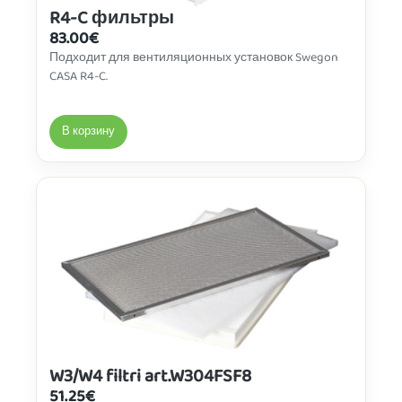
R4-C фильтры
83.00
€
Подходит для вентиляционных установок Swegon
CASA R4-C.
В корзину
W3/W4 filtri art.W304FSF8
51.25
€