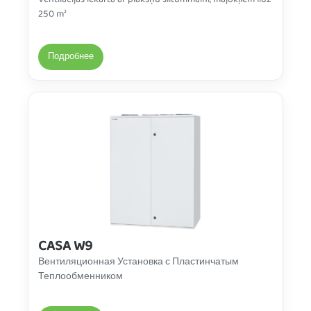
Ventilācijas iekārta ar plākšņu siltummaini, mājokļiem līdz
250 m²
Подробнее
CASA W9
Вентиляционная Установка с Пластинчатым
Теплообменником