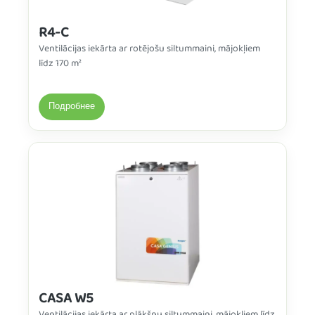
R4-C
Ventilācijas iekārta ar rotējošu siltummaini, mājokļiem
līdz 170 m²
Подробнее
CASA W5