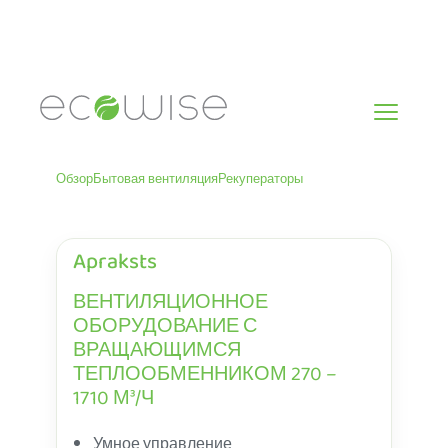
Skip
to
content
Обзор
Бытовая вентиляция
Рекуператоры
Apraksts
ВЕНТИЛЯЦИОННОЕ
ОБОРУДОВАНИЕ С
ВРАЩАЮЩИМСЯ
ТЕПЛООБМЕННИКОМ 270 –
1710 М³/Ч