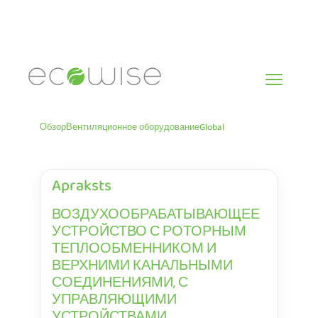
Skip
to
content
Обзор
Вентиляционное оборудование
Global
Apraksts
ВОЗДУХООБРАБАТЫВАЮЩЕЕ
УСТРОЙСТВО С РОТОРНЫМ
ТЕПЛООБМЕННИКОМ И
ВЕРХНИМИ КАНАЛЬНЫМИ
СОЕДИНЕНИЯМИ, С
УПРАВЛЯЮЩИМИ