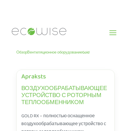
Skip
to
content
Обзор
Вентиляционное оборудование
Gold
Apraksts
ВОЗДУХООБРАБАТЫВАЮЩЕЕ
УСТРОЙСТВО С РОТОРНЫМ
ТЕПЛООБМЕННИКОМ
GOLD RX – полностью оснащенное
воздухообрабатывающее устройство с