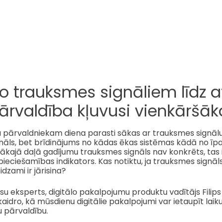
o trauksmes signāliem līdz 
ārvaldība kļuvusi vienkāršāk
 pārvaldniekam diena parasti sākas ar trauksmes signālu,
gnāls, bet brīdinājums no kādas ēkas sistēmas kādā no īp
lākajā daļā gadījumu trauksmes signāls nav konkrēts, tas i
ieciešamības indikators. Kas notiktu, ja trauksmes signāls 
idzami ir jārisina?
u eksperts, digitālo pakalpojumu produktu vadītājs Filip
kaidro, kā mūsdienu digitālie pakalpojumi var ietaupīt laik
u pārvaldību.