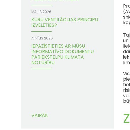
Pro
(AV
MAIJS 2026
sni
KURU VENTILĀCIJAS PRINCIPU
ko
IZVĒLĒTIES?
Taj
APRĪLIS 2026
un 
IEPAZĪSTIETIES AR MŪSU
lie
INFORMATĪVO DOKUMENTU
dar
PARIEKŠTELPU KLIMATA
ie
NOTURĪBU
līm
Vi
pi
ti
ris
vai
būt
Z
VAIRĀK