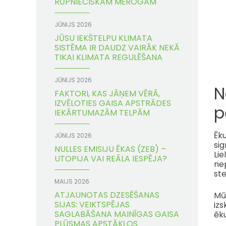
RŪPNIECISKAM MĒROGAM
JŪNIJS 2026
JŪSU IEKŠTELPU KLIMATA
SISTĒMA IR DAUDZ VAIRĀK NEKĀ
TIKAI KLIMATA REGULĒŠANA
JŪNIJS 2026
N
FAKTORI, KAS JĀŅEM VĒRĀ,
IZVĒLOTIES GAISA APSTRĀDES
p
IEKĀRTUMAZĀM TELPĀM
Ēku
JŪNIJS 2026
si
NULLES EMISIJU ĒKAS (ZEB) –
Lie
UTOPIJA VAI REĀLA IESPĒJA?
nep
ste
MAIJS 2026
ATJAUNOTAS DZESĒŠANAS
Mūs
SIJAS: VEIKTSPĒJAS
izs
SAGLABĀŠANA MAINĪGAS GAISA
ēk
PLŪSMAS APSTĀKĻOS