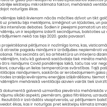
pārējie iekštelpu mikroklimata faktori, mehāniskā ventilāc
dojot noturīgas ēkas.
dēmijas laikā ikvienam nācās mācīties dzīvot un tikt galā a
š uz priekšu bija meklējams, izmēģinot un kļūdoties, un 
ika intensīvas debates. Šodien ir pieejami pamatoti un stat
dēmiju, un ir iespējams izdarīt secinājumus, balstoties u
rādījumiem nekā tas bija 2020. gada pavasarī.
 projektēšanai pētījumos ir nozīmīga loma, kas, visticamāk
kā atrastie pagaidu risinājumi ir izrādījušies nepiemēroti v
tošanai. Tika secināts arī, ka arhitektūra un interjera diza
ndēmijām, taču kā galvenā sastāvdaļa tiek minēta mehāni
a ātrs risinājums Covid pandēmijas laikā, taču tas var neg
ksni, caurvēju un lielas temperatūras svārstības. Tajā paš
tilācijas risinājumiem, saskārās ar ierobežojumiem gaisa
odes izraisīja ievērojamu enerģijas izšķērdēšanu. Ņemot 
dēmijām mehāniskā ventilācija aizvien vairāk tiek izvirzī
jā dokumentā galvenā uzmanība pievērsta mehāniskās venti
inājumu sīkāki aspekti, piemēram, gaisa filtrēšana, uzrau
. Rezultātā ir izstrādāts visaptverošs, uz pētījumiem balstī
veidot ēkas, kas ir noturīgas pret iekštelpu klimata izmai