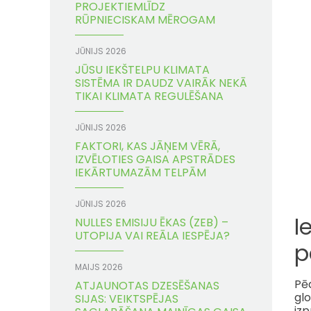
PROJEKTIEMLĪDZ
RŪPNIECISKAM MĒROGAM
JŪNIJS 2026
JŪSU IEKŠTELPU KLIMATA
SISTĒMA IR DAUDZ VAIRĀK NEKĀ
TIKAI KLIMATA REGULĒŠANA
JŪNIJS 2026
FAKTORI, KAS JĀŅEM VĒRĀ,
IZVĒLOTIES GAISA APSTRĀDES
IEKĀRTUMAZĀM TELPĀM
JŪNIJS 2026
I
NULLES EMISIJU ĒKAS (ZEB) –
UTOPIJA VAI REĀLA IESPĒJA?
p
MAIJS 2026
Pēd
ATJAUNOTAS DZESĒŠANAS
glo
SIJAS: VEIKTSPĒJAS
izp