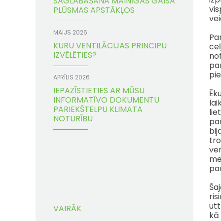
SAGLABĀŠANA MAINĪGAS GAISA
vis
PLŪSMAS APSTĀKĻOS
vei
MAIJS 2026
Pan
KURU VENTILĀCIJAS PRINCIPU
ceļ
IZVĒLĒTIES?
not
pan
pie
APRĪLIS 2026
IEPAZĪSTIETIES AR MŪSU
Ēku
INFORMATĪVO DOKUMENTU
lai
PARIEKŠTELPU KLIMATA
lie
NOTURĪBU
pa
bij
tro
ven
met
pan
Ša
ris
utt
VAIRĀK
kā 