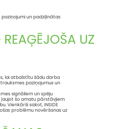
es paziņojumi un padziļinātas
O REAĢĒJOŠA UZ
, lai atbalstītu šādu darba
us trauksmes paziņojumus un
smes signāliem un spēju
n ļaujot šo amatu pārstāvjiem
bu. Vienkārši sakot, INSIDE
ģējošas problēmu novēršanas uz