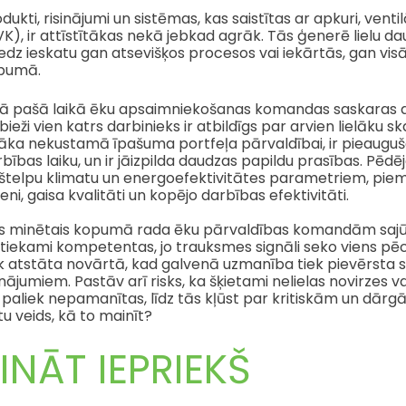
dukti, risinājumi un sistēmas, kas saistītas ar apkuri, vent
K), ir attīstītākas nekā jebkad agrāk. Tās ģenerē lielu 
edz ieskatu gan atsevišķos procesos vai iekārtās, gan vis
pumā.
ā pašā laikā ēku apsaimniekošanas komandas saskaras ar a
bieži vien katrs darbinieks ir atbildīgs par arvien lielāku s
lāka nekustamā īpašuma portfeļa pārvaldībai, ir pieauguš
bības laiku, un ir jāizpilda daudzas papildu prasības. Pēdējās
kštelpu klimatu un energoefektivitātes parametriem, pi
eni, gaisa kvalitāti un kopējo darbības efektivitāti.
ss minētais kopumā rada ēku pārvaldības komandām sajūt
etiekami kompetentas, jo trauksmes signāli seko viens pē
ek atstāta novārtā, kad galvenā uzmanība tiek pievērst
inājumiem. Pastāv arī risks, ka šķietami nelielas novirzes v
 paliek nepamanītas, līdz tās kļūst par kritiskām un dār
u veids, kā to mainīt?
INĀT IEPRIEKŠ