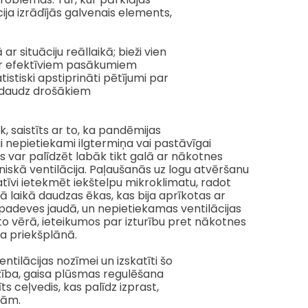
ija izrādījās galvenais elements,
r situāciju reāllaikā; bieži vien
par efektīviem pasākumiem
istiski apstiprināti pētījumi par
z daudz drošākiem
, saistīts ar to, ka pandēmijas
ai nepietiekami ilgtermiņa vai pastāvīgai
ins var palīdzēt labāk tikt galā ar nākotnes
skā ventilācija. Paļaušanās uz logu atvēršanu
atīvi ietekmēt iekštelpu mikroklimatu, radot
ā laikā daudzas ēkas, kas bija aprīkotas ar
 padeves jaudā, un nepietiekamas ventilācijas
to vērā, ieteikumos par izturību pret nākotnes
ta priekšplānā.
lācijas nozīmei un izskatīti šo
dzība, gaisa plūsmas regulēšana
ts ceļvedis, kas palīdz izprast,
ņām.