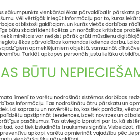
bs sākumpunkts vienkāršai ēkas pārvaldībai ir pārskats
šumu. Vēl vērtīgāk ir iegūt informāciju par to, kuras iekār
bojas atbilstoši gaidītajam, un kurās vietās darbības rādī
īgs būtu skaidri identificētas un norādītas kritiskas problē
riekš minētais var nešķist pārāk grūti mūsdienu digitālajā
ieglotu ēkas pārvaldības komandas ikdienas darbu. Laika g
vajadzīgiem apmeklējumiem objektā, samazināt dīkstāves 
icamību. Turklāt apkopes personāls justu lielāku atbildību
KAS BŪTU NEPIECIEŠA
ata līmenī to varētu nodrošināt sistēmas darbības redza
bības informāciju. Tas nodrošinātu ātru pārskatu un apmi
iek. Lai saprastu un novērtētu to, kas tiek parādīts, vēstu
palīdzētu apstiprināt tendences, izcelt novirzes un atbal
rātīgus pasākumus. Tas atvieglo izpratni par to, kā sistēm
ai tad, kad tiek izsludināts trauksmes signāls. Visbeidzot, rī
 preventīvu apkopi, varētu apmierināt vajadzību pēc „iep
matu vienkāršai ēku pārvaldībai.