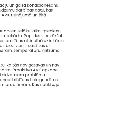
ilāciju un gaisa kondicionēšanu
daudzumu darbības datu, kas
ā AVK risinājumā un ēkā
rvien lielāku laika spiedienu,
kaitu iekārtu. Papildus vienkāršai
as prasības attiecībā uz iekārtu
 bieži vien ir saistītas ar
emēram, temperatūru, mitruma
u, ka tās nav gatavas un nav
c otra. Proaktīva AVK apkope
a steidzamiem problēmu
ai neatbilstības tiek ignorētas
gām problēmām. Kas notiktu, ja