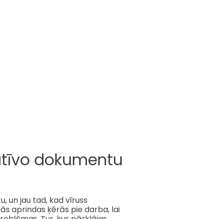
matīvo dokumentu
, un jau tad, kad vīruss
ās aprindas ķērās pie darba, lai
problēmas. Tur, kur pārklājas