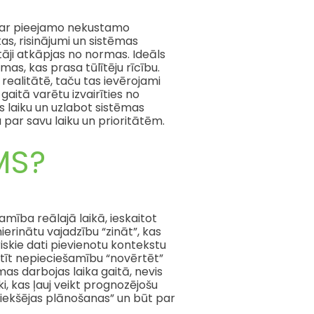
 par pieejamo nekustamo
tas, risinājumi un sistēmas
tāji atkāpjas no normas. Ideāls
mas, kas prasa tūlītēju rīcību.
 realitātē, taču tas ievērojami
aitā varētu izvairīties no
laiku un uzlabot sistēmas
 par savu laiku un prioritātēm.
MS?
mība reālajā laikā, ieskaitot
erinātu vajadzību “zināt”, kas
riskie dati pievienotu kontekstu
stīt nepieciešamību “novērtēt”
as darbojas laika gaitā, nevis
ki, kas ļauj veikt prognozējošu
riekšējas plānošanas” un būt par