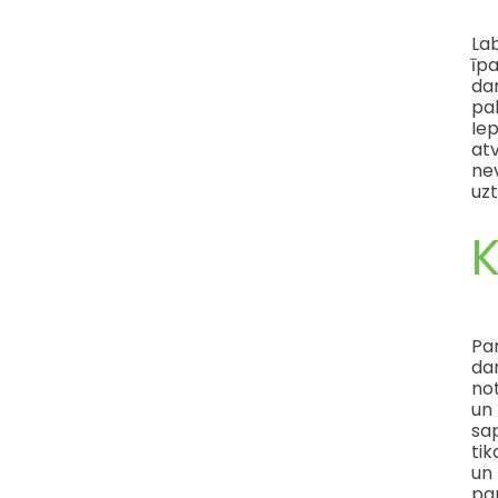
La
īpa
dar
pal
Iep
atv
ne
uzt
Pam
dar
not
un 
sap
tik
un
pa