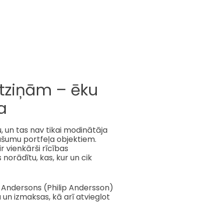
atziņām – ēku
a
 un tas nav tikai modinātāja
ašumu portfeļa objektiem.
r vienkārši rīcības
norādītu, kas, kur un cik
s Andersons (Philip Andersson)
u un izmaksas, kā arī atvieglot