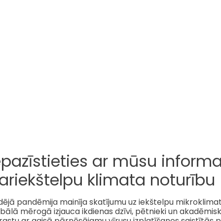
epazīstieties ar mūsu infor
ariekštelpu klimata noturību
ējā pandēmija mainīja skatījumu uz iekštelpu mikroklimatu
bālā mērogā izjauca ikdienas dzīvi, pētnieki un akadēmisk
rastu ar gaisā pārnēsājamu vīrusu izplatīšanos saistītās 