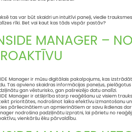
ksē tas var būt skaidri un intuitīvi paneļi, viedie trauksm
līzes rīki. Bet vai kaut kas tāds vispār pastāv?
INSIDE MANAGER – N
PROAKTĪVU
IDE Manager ir mūsu digitālais pakalpojums, kas izstrādāts
idu. Tas apvieno skaidras informācijas paneļus, pielāgot
ziļinātu gan vēsturisko, gan pašreizējo datu analīzi.
IDE Manager ir atšķirība starp reaģēšanu uz visiem trauk
eikt prioritātes, nodrošinot laika efektīvu izmantošanu u
ties pārliecinātiem un apmierinātiem ar savu ikdienas dar
nager nodrošina padziļinātu izpratni, lai pārietu no rea
aktīvu, vienkāršu ēku pārvaldību.