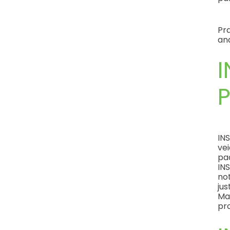
Pra
ana
INS
ve
pad
INS
not
jus
Ma
pro