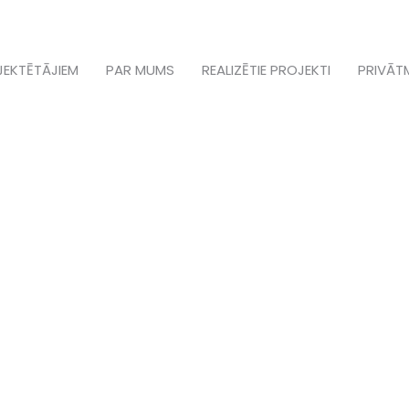
JEKTĒTĀJIEM
PAR MUMS
REALIZĒTIE PROJEKTI
PRIVĀT