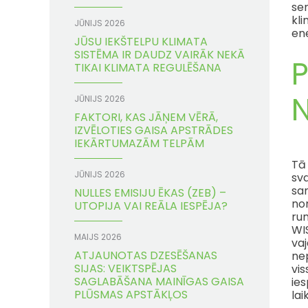
sen
kli
JŪNIJS 2026
ene
JŪSU IEKŠTELPU KLIMATA
SISTĒMA IR DAUDZ VAIRĀK NEKĀ
TIKAI KLIMATA REGULĒŠANA
JŪNIJS 2026
FAKTORI, KAS JĀŅEM VĒRĀ,
IZVĒLOTIES GAISA APSTRĀDES
IEKĀRTUMAZĀM TELPĀM
Tā 
JŪNIJS 2026
sva
sa
NULLES EMISIJU ĒKAS (ZEB) –
no
UTOPIJA VAI REĀLA IESPĒJA?
run
WIS
MAIJS 2026
va
ATJAUNOTAS DZESĒŠANAS
ne
SIJAS: VEIKTSPĒJAS
vis
SAGLABĀŠANA MAINĪGAS GAISA
ie
PLŪSMAS APSTĀKĻOS
lai