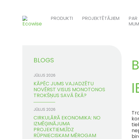
Skip
to
PRODUKTI
PROJEKTĒTĀJIEM
PAR
content
MUM
BLOGS
B
JŪLIJS 2026
I
KĀPĒC JUMS VAJADZĒTU
NOVĒRST VISUS MONOTONOS
TROKŠŅUS SAVĀ ĒKĀ?
JŪLIJS 2026
Tra
CIRKULĀRĀ EKONOMIKA: NO
kon
IZMĒĢINĀJUMA
tie
PROJEKTIEMLĪDZ
nep
RŪPNIECISKAM MĒROGAM
bir