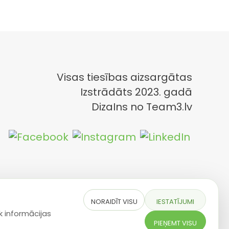
Visas tiesības aizsargātas
Izstrādāts 2023. gadā
DizaIns no Team3.lv
NORAIDĪT VISU
IESTATĪJUMI
k informācijas
PIEŅEMT VISU