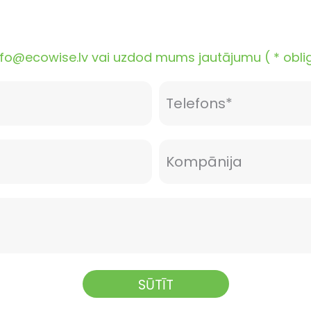
o@ecowise.lv vai uzdod mums jautājumu ( * obligāt