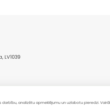
a, LV1039
 darbību, analizētu apmeklējumu un uzlabotu pieredzi. Vairā
COOKIE IESTATĪJUMI