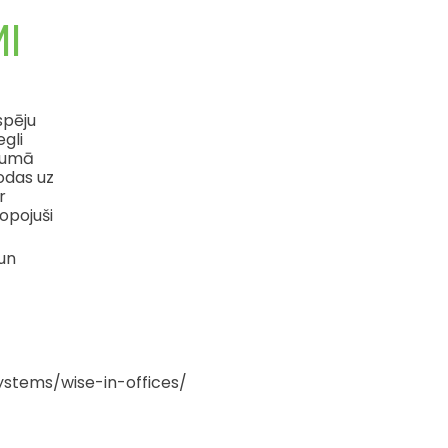
I
spēju
egli
ījumā
odas uz
r
opojuši
un
tems/wise-in-offices/