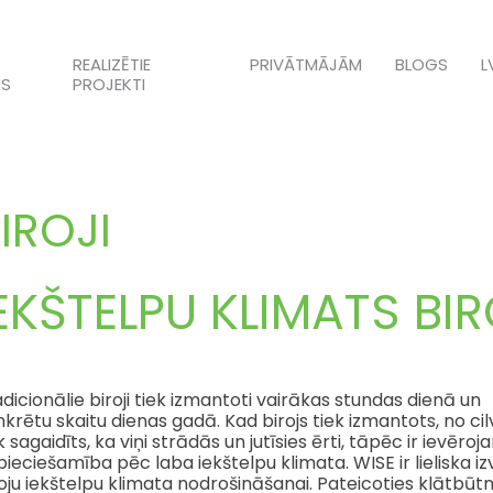
REALIZĒTIE
PRIVĀTMĀJĀM
BLOGS
L
S
PROJEKTI
IROJI
EKŠTELPU KLIMATS BI
dicionālie biroji tiek izmantoti vairākas stundas dienā un
krētu skaitu dienas gadā. Kad birojs tiek izmantots, no ci
k sagaidīts, ka viņi strādās un jutīsies ērti, tāpēc ir ievēro
ieciešamība pēc laba iekštelpu klimata. WISE ir lieliska iz
oju iekštelpu klimata nodrošināšanai. Pateicoties klātbūt