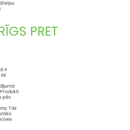
kštelpu
a
RĪGS PRET
ā ir
lai
dījumā
 Produkti
mu pēc
na. Tas
mazāko
būves