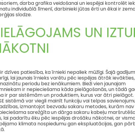
soriem, darba grafika veidošanai un iespējai kontrolēt ie
matu individuālā līmenī, darbinieki jūtas ērti un ēkai ir zem
rģijas slodze.​
PIELĀGOJAMS UN IZTU
NĀKOTNI
ir dzīves patiesība, ka īrnieki nepaliek mūžīgi. Šajā gadījum
rīgi, lai jaunais īrnieks varētu pēc iespējas ātrāk ievākties, 
mazinātu periodu bez ienākumiem. Bieži vien jaunajam
mniekam ir nepieciešama kāda pielāgošanās, un tādā ga
a ir par sistēmām un produktiem, kurus var ātri pielāgot.
E sistēmā var viegli mainīt funkciju vai telpas savienoju
jadzības, izmantojot bezvadu sakaru metodes, kurām nav
pieciešama sarežģīta un dārga sakaru kabeļu maršrutēša
s, lai padarītu ēku pēc iespējas drošāku nākotnei, ar vis
spējamo klimata nospiedumu gan ekspluatācijas, gan pār
kā.