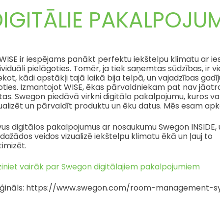
IGITĀLIE PAKALPOJUM
WISE ir iespējams panākt perfektu iekštelpu klimatu ar ie
ividuāli pielāgoties. Tomēr, ja tiek saņemtas sūdzības, ir vi
ekot, kādi apstākļi tajā laikā bija telpā, un vajadzības gad
oties. Izmantojot WISE, ēkas pārvaldniekam pat nav jāatr
tas. Swegon piedāvā virkni digitālo pakalpojumu, kuros va
ualizēt un pārvaldīt produktu un ēku datus. Mēs esam apk
vus digitālos pakalpojumus ar nosaukumu Swegon INSIDE, 
 dažādos veidos vizualizē iekštelpu klimatu ēkā un ļauj to
imizēt.
ziniet vairāk par Swegon digitālajiem pakalpojumiem
iģināls: https://www.swegon.com/room-management-sys