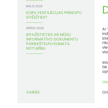
D
MAIJS 2026
KURU VENTILĀCIJAS PRINCIPU
IZVĒLĒTIES?
APRĪLIS 2026
Ar 
ind
IEPAZĪSTIETIES AR MŪSU
izs
INFORMATĪVO DOKUMENTU
rīk
PARIEKŠTELPU KLIMATA
vie
NOTURĪBU
viz
sa
tie
opt
Uz
VAIRĀK
Or