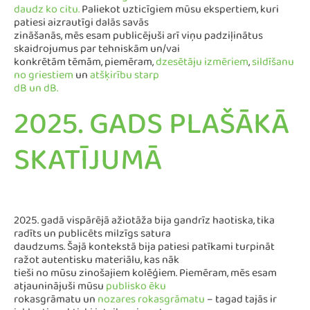
daudz ko citu.
Paliekot uzticīgiem mūsu ekspertiem, kuri
patiesi aizrautīgi dalās savās
zināšanās, mēs esam publicējuši arī viņu padziļinātus
skaidrojumus par tehniskām un/vai
konkrētām tēmām, piemēram,
dzesētāju izmēriem
,
sildīšanu
no griestiem
un
atšķirību starp
dB un dB.
2025. GADS PLAŠĀKĀ
SKATĪJUMĀ
2025. gadā vispārējā ažiotāža bija gandrīz haotiska, tika
radīts un publicēts milzīgs satura
daudzums. Šajā kontekstā bija patiesi patīkami turpināt
ražot autentisku materiālu, kas nāk
tieši no mūsu zinošajiem kolēģiem. Piemēram, mēs esam
atjauninājuši mūsu
publisko ēku
rokasgrāmatu un
nozares rokasgrāmatu
– tagad tajās ir