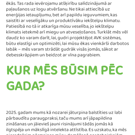
ēkās. Tas rada ievērojamu atšķirību salīdzinājumā ar
paļaušanos uz logu atvēršanu. Ne tikai attiecībā uz
enerģijas ietaupījumu, bet arī papildu ieguvumiem, kas
saistīti ar veselīgāku un produktīvāku iekštelpu klimatu.
Patiesībā no tā ir atkarīga mūsu veselība, jo iekštelpu
klimats ietekmē arī miegu un atveseļošanos. Turklāt mēs vēl
daudz ko varam darīt, lai, gudri projektējot AVK sistēmas,
būtu elastīgi un optimizēti, lai mūsu ēkas vienkārši darbotos
labāk – mēs varam strādāt gudrāk visās jomās, sākot ar
debesskrāpjiem un beidzot ar vīna pagrabiem.
KUR MĒS BŪSIM PĒC
GADA?
2025. gadam mums kā nozarei jāturpina balstīties uz labi
pārbaudītu paraugpraksi, taču mums arī jāpapildina
zināšanas un jāievieš jauni risinājumi tādās jomās kā
ilgtspēja un mākslīgā intelekta attīstība. Es uzskatu, ka mēs