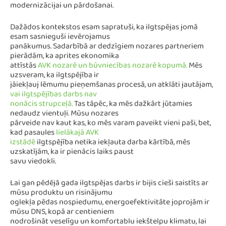
modernizācijai un pārdošanai.
Dažādos kontekstos esam sapratuši, ka ilgtspējas jomā
esam sasnieguši ievērojamus
panākumus. Sadarbībā ar dedzīgiem nozares partneriem
pierādām, ka aprites ekonomika
attīstās
AVK nozarē un būvniecības nozarē kopumā.
Mēs
uzsveram, ka ilgtspējība ir
jāiekļauj lēmumu pieņemšanas procesā, un atklāti jautājam,
vai ilgtspējības darbs nav
nonācis strupceļā.
Tas tāpēc, ka mēs dažkārt jūtamies
nedaudz vientuļi. Mūsu nozares
pārveide nav kaut kas, ko mēs varam paveikt vieni paši, bet,
kad pasaules
lielākajā AVK
izstādē
ilgtspējība netika iekļauta darba kārtībā, mēs
uzskatījām, ka ir pienācis laiks paust
savu viedokli.
Lai gan pēdējā gada ilgtspējas darbs ir bijis cieši saistīts ar
mūsu produktu un risinājumu
oglekļa pēdas nospiedumu, energoefektivitāte joprojām ir
mūsu DNS, kopā ar centieniem
nodrošināt veselīgu un komfortablu iekštelpu klimatu, lai