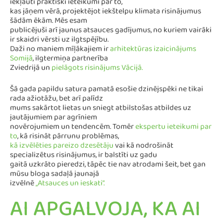
iekļauti praktiski ieteikumi par to,
kas jāņem vērā, projektējot iekštelpu klimata risinājumus
šādām ēkām. Mēs esam
publicējuši arī jaunus atsauces gadījumus, no kuriem vairāki
ir skaidri vērsti uz ilgtspējību.
Daži no maniem mīļākajiem ir
arhitektūras izaicinājums
Somijā
, ilgtermiņa partnerība
Zviedrijā un
pielāgots risinājums Vācijā.
Šā gada papildu satura pamatā esošie dzinējspēki ne tikai
rada ažiotāžu, bet arī palīdz
mums sakārtot lietas un sniegt atbilstošas atbildes uz
jautājumiem par agrīniem
novērojumiem un tendencēm. Tomēr
ekspertu ieteikumi par
to
, kā risināt pārrunu problēmas,
kā izvēlēties pareizo dzesētāju
vai kā nodrošināt
specializētus risinājumus, ir balstīti uz gadu
gaitā uzkrāto pieredzi, tāpēc tie nav atrodami šeit, bet gan
mūsu bloga sadaļā jaunajā
izvēlnē
„Atsauces un ieskati”.
AI APGALVOJA, KA AI