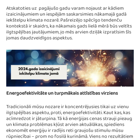
Atskatoties uz pagājušo gadu varam nojaust ar kādiem
izaicinājumiem un iespējām saskarsimies nākamajā gadā
iekštelpu klimata nozarē. Pašreizējo spēcīgo tendenču
kontekstā ir skaidrs, ka nākamais gads lielā mērā būs veltīts
ilgtspējības jautājumiem, jo mēs arvien dziļāk izpratīsim šīs
jomas daudzveidīgos aspektus.
Energoefektivitāte un turpmākais attīstības virziens
Tradicionāli mūsu nozare ir koncentrējusies tikai uz vienu
ilgtspējības aspektu, proti, energoefektivitāti. Kaut kas, kas
acīmredzot ir jāturpina. Tā kā enerģijas cenas strauji pieaug
un klimata problēmas kļūst arvien aktuālākas, spiediens
ekonomēt enerģiju ir radījis reti graujošu stimulu mūsu
rūpniecībai – prom no fosilā kurināmā. Viens no rezultātiem