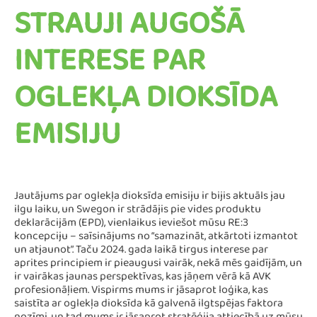
STRAUJI AUGOŠĀ
INTERESE PAR
OGLEKĻA DIOKSĪDA
EMISIJU
Jautājums par oglekļa dioksīda emisiju ir bijis aktuāls jau
ilgu laiku, un Swegon ir strādājis pie vides produktu
deklarācijām (EPD), vienlaikus ieviešot mūsu RE:3
koncepciju – saīsinājums no “samazināt, atkārtoti izmantot
un atjaunot”. Taču 2024. gada laikā tirgus interese par
aprites principiem ir pieaugusi vairāk, nekā mēs gaidījām, un
ir vairākas jaunas perspektīvas, kas jāņem vērā kā AVK
profesionāļiem. Vispirms mums ir jāsaprot loģika, kas
saistīta ar oglekļa dioksīda kā galvenā ilgtspējas faktora