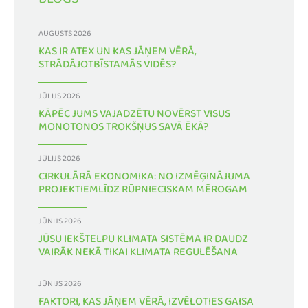
BLOGS
AUGUSTS 2026
KAS IR ATEX UN KAS JĀŅEM VĒRĀ,
STRĀDĀJOTBĪSTAMĀS VIDĒS?
JŪLIJS 2026
KĀPĒC JUMS VAJADZĒTU NOVĒRST VISUS
MONOTONOS TROKŠŅUS SAVĀ ĒKĀ?
JŪLIJS 2026
CIRKULĀRĀ EKONOMIKA: NO IZMĒĢINĀJUMA
PROJEKTIEMLĪDZ RŪPNIECISKAM MĒROGAM
JŪNIJS 2026
JŪSU IEKŠTELPU KLIMATA SISTĒMA IR DAUDZ
VAIRĀK NEKĀ TIKAI KLIMATA REGULĒŠANA
JŪNIJS 2026
FAKTORI, KAS JĀŅEM VĒRĀ, IZVĒLOTIES GAISA