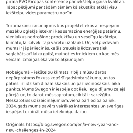
pirmā PVO Eiropas konference par iekštelpu gaisa kvalitāti.
Tāpat pētījumi par tādām tēmām kā akustika atklāj visu
iekštelpu vides parametru nozīmi.
Turpmākais izaicinājums būs projektēt ēkas ar iespējami
mazāku oglekļa ietekmi, kas samazina enerģijas patēriņu,
vienlaikus nodrošinot produktīvu un veselīgu iekštelpu
klimatu, lai cilvēki tajā varētu uzplaukt. Un, vēl piedevām,
mums ir jāpārliecinās, ka šis trauslais līdzsvars tiek
saglabāts arī laika gaitā, mainoties īrniekiem un kad mēs
veicam izmaiņas ēkā vai to atjaunojam.
Nobeigumā – iekštelpu klimats ir bijis mūsu darba
nepārprotams fokuss kopš šī gadsimta sākuma, un tas
patiesi ir līdz šim dinamiskākais un pārliecinošākais laika
punkts. Mums Swegon ir iespēja dot lielu ieguldījumu zaļajā
pārejā, un, to darot, mēs saprotam, cik tā ir sarežģīta.
Neskatoties uz izaicinājumiem, viena pārliecība paliek:
2024. gads mums pavērs vairākas interesantas un svarīgas
iespējas turpināt mūsu ietekmīgo darbu.
Oriģināls: https://blog.swegon.com/en/a-new-year-and-
new-challenges-in-2024