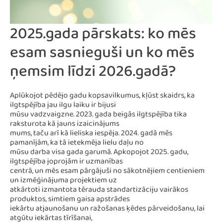
2025.gada pārskats: ko mēs
esam sasnieguši un ko mēs
ņemsim līdzi 2026.gadā?
Aplūkojot pēdējo gadu kopsavilkumus, kļūst skaidrs, ka
ilgtspējība jau ilgu laiku ir bijusi
mūsu vadzvaigzne. 2023. gada beigās ilgtspējība tika
raksturota kā jauns izaicinājums
mums, taču arī kā lieliska iespēja. 2024. gadā mēs
pamanījām, ka tā ietekmēja lielu daļu no
mūsu darba visa gada garumā. Apkopojot 2025. gadu,
ilgtspējība joprojām ir uzmanības
centrā, un mēs esam pārgājuši no sākotnējiem centieniem
un izmēģinājuma projektiem uz
atkārtoti izmantota tērauda standartizāciju vairākos
produktos, simtiem gaisa apstrādes
iekārtu atjaunošanu un ražošanas ķēdes pārveidošanu, lai
atgūtu iekārtas tīrīšanai,