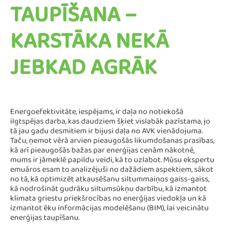
TAUPĪŠANA –
KARSTĀKA NEKĀ
JEBKAD AGRĀK
Energoefektivitāte, iespējams, ir daļa no notiekošā
ilgtspējas darba, kas daudziem šķiet vislabāk pazīstama, jo
tā jau gadu desmitiem ir bijusi daļa no AVK vienādojuma.
Taču, ņemot vērā arvien pieaugošās likumdošanas prasības,
kā arī pieaugošās bažas par enerģijas cenām nākotnē,
mums ir jāmeklē papildu veidi, kā to uzlabot. Mūsu ekspertu
emuāros esam to analizējuši no dažādiem aspektiem, sākot
no tā, kā optimizēt atkausēšanu siltummaiņos gaiss-gaiss,
kā nodrošināt gudrāku siltumsūkņu darbību, kā izmantot
klimata griestu priekšrocības no enerģijas viedokļa un kā
izmantot ēku informācijas modelēšanu (BIM), lai veicinātu
enerģijas taupīšanu.