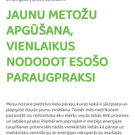
un piegādes ķēdes darbībām.
JAUNU METOŽU
APGŪŠANA,
VIENLAIKUS
NODODOT ESOŠO
PARAUGPRAKSI
Mūsu nozare piedzīvo lielu pāreju, kuras laikā ir jāizplata un
jāapgūst daudz jaunu zināšanu. Tomēr mēs nedrīkstam
pazaudēt no redzesloka ēku mērķi, vecās labās AVK prasmes
un labāko praksi. Piemēram, joprojām ir milzīgs enerģijas
taupīšanas potenciāls tādās vienkāršās lietās kā pāreja uz
mehānisko ventilāciju ar enerģijas rekuperāciju esošajās