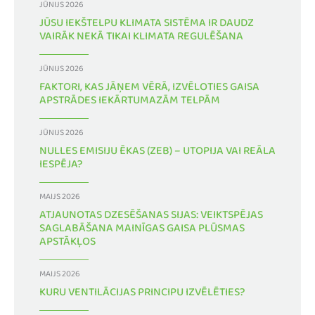
JŪNIJS 2026
JŪSU IEKŠTELPU KLIMATA SISTĒMA IR DAUDZ
VAIRĀK NEKĀ TIKAI KLIMATA REGULĒŠANA
JŪNIJS 2026
FAKTORI, KAS JĀŅEM VĒRĀ, IZVĒLOTIES GAISA
APSTRĀDES IEKĀRTUMAZĀM TELPĀM
JŪNIJS 2026
NULLES EMISIJU ĒKAS (ZEB) – UTOPIJA VAI REĀLA
IESPĒJA?
MAIJS 2026
ATJAUNOTAS DZESĒŠANAS SIJAS: VEIKTSPĒJAS
SAGLABĀŠANA MAINĪGAS GAISA PLŪSMAS
APSTĀKĻOS
MAIJS 2026
KURU VENTILĀCIJAS PRINCIPU IZVĒLĒTIES?