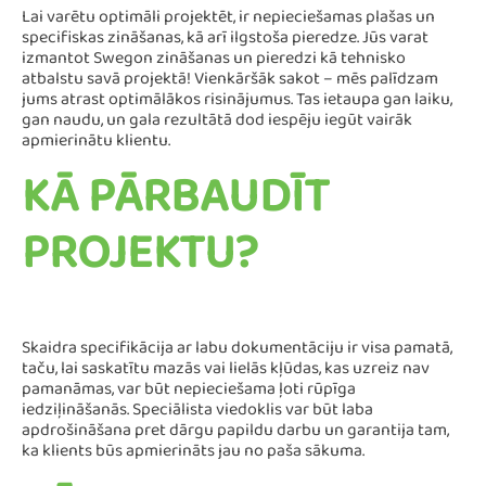
Lai varētu optimāli projektēt, ir nepieciešamas plašas un
specifiskas zināšanas, kā arī ilgstoša pieredze. Jūs varat
izmantot Swegon zināšanas un pieredzi kā tehnisko
atbalstu savā projektā! Vienkāršāk sakot – mēs palīdzam
jums atrast optimālākos risinājumus. Tas ietaupa gan laiku,
gan naudu, un gala rezultātā dod iespēju iegūt vairāk
apmierinātu klientu.
KĀ PĀRBAUDĪT
PROJEKTU?
Skaidra specifikācija ar labu dokumentāciju ir visa pamatā,
taču, lai saskatītu mazās vai lielās kļūdas, kas uzreiz nav
pamanāmas, var būt nepieciešama ļoti rūpīga
iedziļināšanās. Speciālista viedoklis var būt laba
apdrošināšana pret dārgu papildu darbu un garantija tam,
ka klients būs apmierināts jau no paša sākuma.