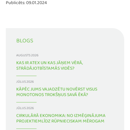
Publicēts: 09.01.2024
BLOGS
AUGUSTS 2026
KAS IR ATEX UN KAS JĀŅEM VĒRĀ,
STRĀDĀJOTBĪSTAMĀS VIDĒS?
JŪLIJS 2026
KĀPĒC JUMS VAJADZĒTU NOVĒRST VISUS
MONOTONOS TROKŠŅUS SAVĀ ĒKĀ?
JŪLIJS 2026
CIRKULĀRĀ EKONOMIKA: NO IZMĒĢINĀJUMA
PROJEKTIEMLĪDZ RŪPNIECISKAM MĒROGAM