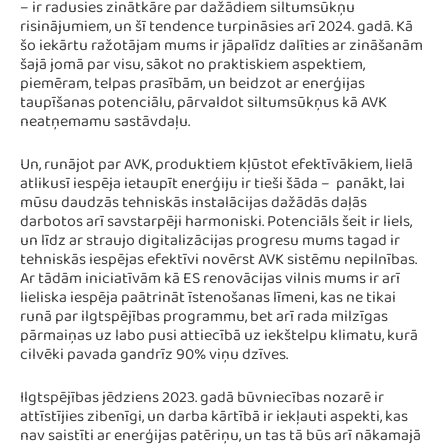
– ir radusies zinātkāre par dažādiem siltumsūkņu
risinājumiem, un šī tendence turpināsies arī 2024. gadā. Kā
šo iekārtu ražotājam mums ir jāpalīdz dalīties ar zināšanām
šajā jomā par visu, sākot no praktiskiem aspektiem,
piemēram, telpas prasībām, un beidzot ar enerģijas
taupīšanas potenciālu, pārvaldot siltumsūkņus kā AVK
neatņemamu sastāvdaļu.
Un, runājot par AVK, produktiem kļūstot efektīvākiem, lielā
atlikusī iespēja ietaupīt enerģiju ir tieši šāda – panākt, lai
mūsu daudzās tehniskās instalācijas dažādās daļās
darbotos arī savstarpēji harmoniski. Potenciāls šeit ir liels,
un līdz ar straujo digitalizācijas progresu mums tagad ir
tehniskās iespējas efektīvi novērst AVK sistēmu nepilnības.
Ar tādām iniciatīvām kā ES renovācijas vilnis mums ir arī
lieliska iespēja paātrināt īstenošanas līmeni, kas ne tikai
runā par ilgtspējības programmu, bet arī rada milzīgas
pārmaiņas uz labo pusi attiecībā uz iekštelpu klimatu, kurā
cilvēki pavada gandrīz 90% viņu dzīves.
Ilgtspējības jēdziens 2023. gadā būvniecības nozarē ir
attīstījies zibenīgi, un darba kārtībā ir iekļauti aspekti, kas
nav saistīti ar enerģijas patēriņu, un tas tā būs arī nākamajā