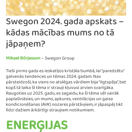
Swegon 2024. gada apskats –
kādas mācības mums no tā
jāpaņem?
Mikael Börjesson
– Swegon Group
Tieši pirms gada es ieskatījos kristāla bumbā, lai “paredzētu”
galvenās tendences un tēmas 2024. gadam. Nav
pārsteidzoši, ka viens no atslēgas vārdiem bija “ilgtspēja”, bet
kopš tā laika šī tēma ir strauji kļuvusi arvien svarīgāka.
Raugoties uz 2025. gadu, es sagaidu, ka šī tēma vēl vairāk
paplašināsies, un mums, apkures, ventilācijas un gaisa
kondicionēšanas (AVK) nozares pārstāvjiem, ir jāpaspēj tikt
līdzi dažiem ārkārtīgi straujiem notikumiem.
ENERĢIJAS