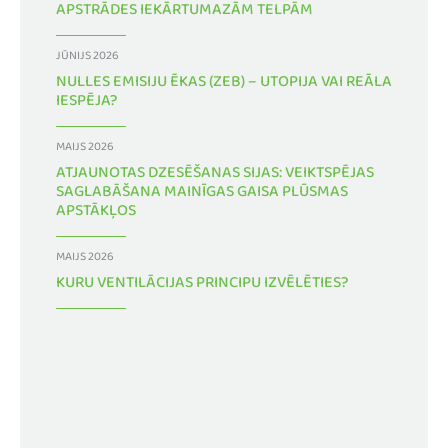
APSTRĀDES IEKĀRTUMAZĀM TELPĀM
JŪNIJS 2026
NULLES EMISIJU ĒKAS (ZEB) – UTOPIJA VAI REĀLA
IESPĒJA?
MAIJS 2026
ATJAUNOTAS DZESĒŠANAS SIJAS: VEIKTSPĒJAS
SAGLABĀŠANA MAINĪGAS GAISA PLŪSMAS
APSTĀKĻOS
MAIJS 2026
KURU VENTILĀCIJAS PRINCIPU IZVĒLĒTIES?