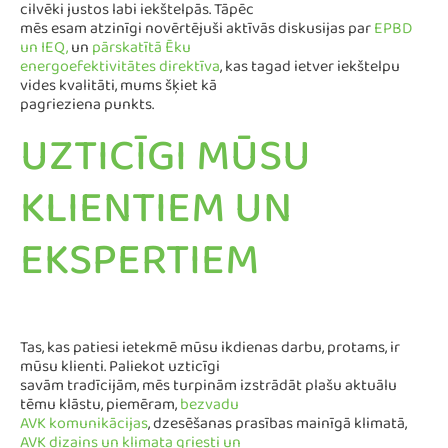
cilvēki justos labi iekštelpās. Tāpēc
mēs esam atzinīgi novērtējuši aktīvās diskusijas par
EPBD
un IEQ,
un
pārskatītā Ēku
energoefektivitātes direktīva
, kas tagad ietver iekštelpu
vides kvalitāti, mums šķiet kā
pagrieziena punkts.
UZTICĪGI MŪSU
KLIENTIEM UN
EKSPERTIEM
Tas, kas patiesi ietekmē mūsu ikdienas darbu, protams, ir
mūsu klienti. Paliekot uzticīgi
savām tradīcijām, mēs turpinām izstrādāt plašu aktuālu
tēmu klāstu, piemēram,
bezvadu
AVK komunikācijas
, dzesēšanas prasības mainīgā klimatā,
AVK dizains un klimata griesti un