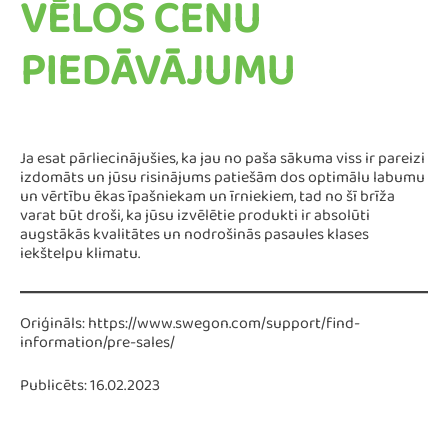
VĒLOS CENU
PIEDĀVĀJUMU
Ja esat pārliecinājušies, ka jau no paša sākuma viss ir pareizi
izdomāts un jūsu risinājums patiešām dos optimālu labumu
un vērtību ēkas īpašniekam un īrniekiem, tad no šī brīža
varat būt droši, ka jūsu izvēlētie produkti ir absolūti
augstākās kvalitātes un nodrošinās pasaules klases
iekštelpu klimatu.
Oriģināls: https://www.swegon.com/support/find-
information/pre-sales/
Publicēts: 16.02.2023