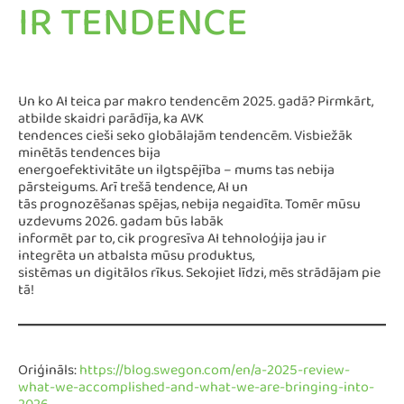
IR TENDENCE
Un ko AI teica par makro tendencēm 2025. gadā? Pirmkārt,
atbilde skaidri parādīja, ka AVK
tendences cieši seko globālajām tendencēm. Visbiežāk
minētās tendences bija
energoefektivitāte un ilgtspējība – mums tas nebija
pārsteigums. Arī trešā tendence, AI un
tās prognozēšanas spējas, nebija negaidīta. Tomēr mūsu
uzdevums 2026. gadam būs labāk
informēt par to, cik progresīva AI tehnoloģija jau ir
integrēta un atbalsta mūsu produktus,
sistēmas un digitālos rīkus. Sekojiet līdzi, mēs strādājam pie
tā!
Oriģināls:
https://blog.swegon.com/en/a-2025-review-
what-we-accomplished-and-what-we-are-bringing-into-