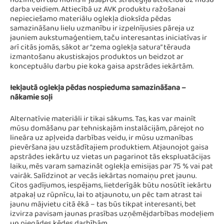
nozīmi, un tad mums ir jāsaprot stratēģija attiecībā uz mūsu
darba veidiem. Attiecībā uz AVK produktu ražošanai
nepieciešamo materiālu oglekļa dioksīda pēdas
samazināšanu lielu uzmanību ir izpelnījusies pāreja uz
jauniem aukstumaģentiem, taču interesantas iniciatīvas ir
arī citās jomās, sākot ar “zema oglekļa satura” tērauda
izmantošanu akustiskajos produktos un beidzot ar
konceptuālu darbu pie koka gaisa apstrādes iekārtām.
Iekļautā oglekļa pēdas nospieduma samazināšana –
nākamie soļi
Alternatīvie materiāli ir tikai sākums. Tas, kas var mainīt
mūsu domāšanu par tehniskajām instalācijām, pārejot no
lineāra uz apļveida darbības veidu, ir mūsu uzmanības
pievēršana jau uzstādītajiem produktiem. Atjaunojot gaisa
apstrādes iekārtu uz vietas un pagarinot tās ekspluatācijas
laiku, mēs varam samazināt oglekļa emisijas par 75 % vai pat
vairāk. Salīdzinot ar vecās iekārtas nomaiņu pret jaunu.
Citos gadījumos, iespējams, lietderīgāk būtu nosūtīt iekārtu
atpakaļ uz rūpnīcu, lai to atjaunotu, un pēc tam atrast tai
jaunu mājvietu citā ēkā – tas būs tikpat interesanti, bet
izvirza pavisam jaunas prasības uzņēmējdarbības modeļiem