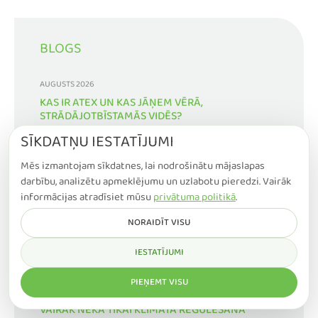
BLOGS
AUGUSTS 2026
KAS IR ATEX UN KAS JĀŅEM VĒRĀ,
STRĀDĀJOTBĪSTAMĀS VIDĒS?
SĪKDATŅU IESTATĪJUMI
JŪLIJS 2026
Mēs izmantojam sīkdatnes, lai nodrošinātu mājaslapas
KĀPĒC JUMS VAJADZĒTU NOVĒRST VISUS
MONOTONOS TROKŠŅUS SAVĀ ĒKĀ?
darbību, analizētu apmeklējumu un uzlabotu pieredzi. Vairāk
informācijas atradīsiet mūsu
privātuma politikā
.
JŪLIJS 2026
NORAIDĪT VISU
CIRKULĀRĀ EKONOMIKA: NO IZMĒĢINĀJUMA
PROJEKTIEMLĪDZ RŪPNIECISKAM MĒROGAM
IESTATĪJUMI
JŪNIJS 2026
PIEŅEMT VISU
JŪSU IEKŠTELPU KLIMATA SISTĒMA IR DAUDZ
VAIRĀK NEKĀ TIKAI KLIMATA REGULĒŠANA