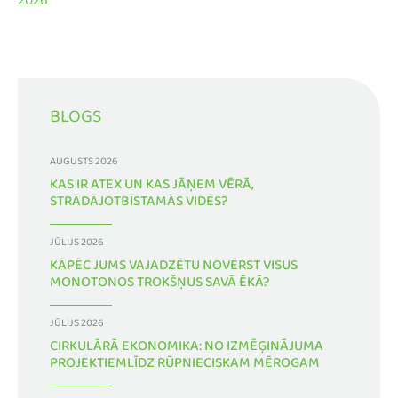
2026
BLOGS
AUGUSTS 2026
KAS IR ATEX UN KAS JĀŅEM VĒRĀ,
STRĀDĀJOTBĪSTAMĀS VIDĒS?
JŪLIJS 2026
KĀPĒC JUMS VAJADZĒTU NOVĒRST VISUS
MONOTONOS TROKŠŅUS SAVĀ ĒKĀ?
JŪLIJS 2026
CIRKULĀRĀ EKONOMIKA: NO IZMĒĢINĀJUMA
PROJEKTIEMLĪDZ RŪPNIECISKAM MĒROGAM