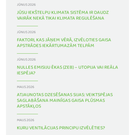
JŪNIJS 2026
JŪSU IEKŠTELPU KLIMATA SISTĒMA IR DAUDZ
VAIRĀK NEKĀ TIKAI KLIMATA REGULĒŠANA
JŪNIJS 2026
FAKTORI, KAS JĀŅEM VĒRĀ, IZVĒLOTIES GAISA
APSTRĀDES IEKĀRTUMAZĀM TELPĀM
JŪNIJS 2026
NULLES EMISIJU ĒKAS (ZEB) – UTOPIJA VAI REĀLA
IESPĒJA?
MAIJS 2026
ATJAUNOTAS DZESĒŠANAS SIJAS: VEIKTSPĒJAS
SAGLABĀŠANA MAINĪGAS GAISA PLŪSMAS
APSTĀKĻOS
MAIJS 2026
KURU VENTILĀCIJAS PRINCIPU IZVĒLĒTIES?