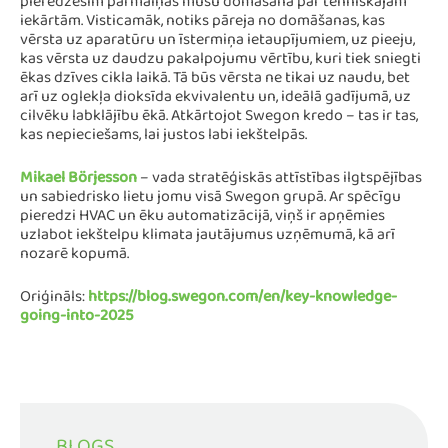
pieredzēsim pārmaiņas mūsu domāšanā par tehniskajām
iekārtām. Visticamāk, notiks pāreja no domāšanas, kas
vērsta uz aparatūru un īstermiņa ietaupījumiem, uz pieeju,
kas vērsta uz daudzu pakalpojumu vērtību, kuri tiek sniegti
ēkas dzīves cikla laikā. Tā būs vērsta ne tikai uz naudu, bet
arī uz oglekļa dioksīda ekvivalentu un, ideālā gadījumā, uz
cilvēku labklājību ēkā. Atkārtojot Swegon kredo – tas ir tas,
kas nepieciešams, lai justos labi iekštelpās.
Mikael Börjesson
– vada stratēģiskās attīstības ilgtspējības
un sabiedrisko lietu jomu visā Swegon grupā. Ar spēcīgu
pieredzi HVAC un ēku automatizācijā, viņš ir apņēmies
uzlabot iekštelpu klimata jautājumus uzņēmumā, kā arī
nozarē kopumā.
Oriģināls:
https://blog.swegon.com/en/key-knowledge-
going-into-2025