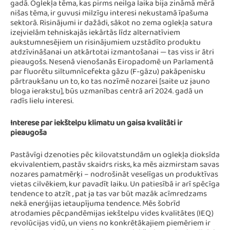
gadā. Oglekļa tēma, kas pirms neilga laika bija zināmā mērā
nišas tēma, ir guvusi milzīgu interesi nekustamā īpašuma
sektorā. Risinājumi ir dažādi, sākot no zema oglekļa satura
izejvielām tehniskajās iekārtās līdz alternatīviem
aukstumnesējiem un risinājumiem uzstādīto produktu
atdzīvināšanai un atkārtotai izmantošanai — tas viss ir ātri
pieaugošs. Nesenā vienošanās Eiropadomē un Parlamentā
par fluorētu siltumnīcefekta gāzu (F-gāzu) pakāpenisku
pārtraukšanu un to, ko tas nozīmē nozarei [saite uz jauno
bloga ierakstu], būs uzmanības centrā arī 2024. gadā un
radīs lielu interesi.
Interese par iekštelpu klimatu un gaisa kvalitāti ir
pieaugoša
Pastāvīgi dzenoties pēc kilovatstundām un oglekļa dioksīda
ekvivalentiem, pastāv skaidrs risks, ka mēs aizmirstam savas
nozares pamatmērķi – nodrošināt veselīgas un produktīvas
vietas cilvēkiem, kur pavadīt laiku. Un patiesībā ir arī spēcīga
tendence to atzīt , pat ja tas var būt mazāk acīmredzams
nekā enerģijas ietaupījuma tendence. Mēs šobrīd
atrodamies pēcpandēmijas iekštelpu vides kvalitātes (IEQ)
revolūcijas vidū, un viens no konkrētākajiem piemēriem ir