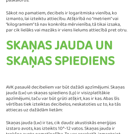
paskaidros.
Sākot no pamatiem, decibels ir logaritmiska vienība, ko
izmanto, lai izteiktu attiecību. Atšķirībā no “metriem” vai
“kilogramiem” tā nav konkrēta mērvienība, tā tikai izsaka,
par cik lielāks vai mazāks ir viens lielums attiecībā pret otru.
SKAŅAS JAUDA UN
SKAŅAS SPIEDIENS
AVK pasaulē decibeliem var būt dažādi apzīmējumi. Skaņas
jauda (Lw) un skaņas spiediens (Lp) ir visizplatītākie
apzīmējumi, taču var būt grūti atšķirt, kas ir kas. Abas šīs
vērtības tiek izteiktas decibelos, neskatoties uz to, ka tās
attiecas uz dažādām lietām:
Skaņas jauda (Lw) ir tas, cik daudz akustiskās enerģijas
izstaro avots, kas izteikts 10^-12 vatos. Skaņas jauda ir