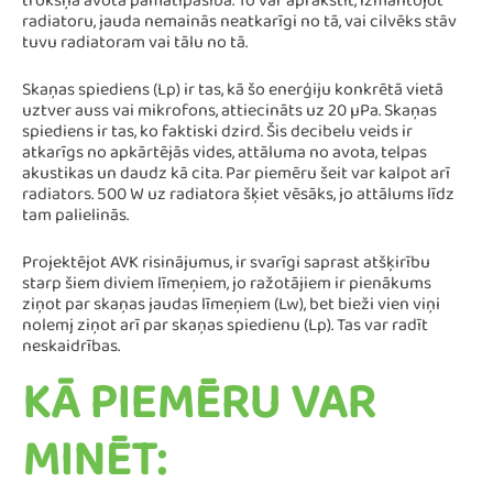
trokšņa avota pamatīpašība. To var aprakstīt, izmantojot
radiatoru, jauda nemainās neatkarīgi no tā, vai cilvēks stāv
tuvu radiatoram vai tālu no tā.
Skaņas spiediens (Lp) ir tas, kā šo enerģiju konkrētā vietā
uztver auss vai mikrofons, attiecināts uz 20 µPa. Skaņas
spiediens ir tas, ko faktiski dzird. Šis decibelu veids ir
atkarīgs no apkārtējās vides, attāluma no avota, telpas
akustikas un daudz kā cita. Par piemēru šeit var kalpot arī
radiators. 500 W uz radiatora šķiet vēsāks, jo attālums līdz
tam palielinās.
Projektējot AVK risinājumus, ir svarīgi saprast atšķirību
starp šiem diviem līmeņiem, jo ražotājiem ir pienākums
ziņot par skaņas jaudas līmeņiem (Lw), bet bieži vien viņi
nolemj ziņot arī par skaņas spiedienu (Lp). Tas var radīt
neskaidrības.
KĀ PIEMĒRU VAR
MINĒT: