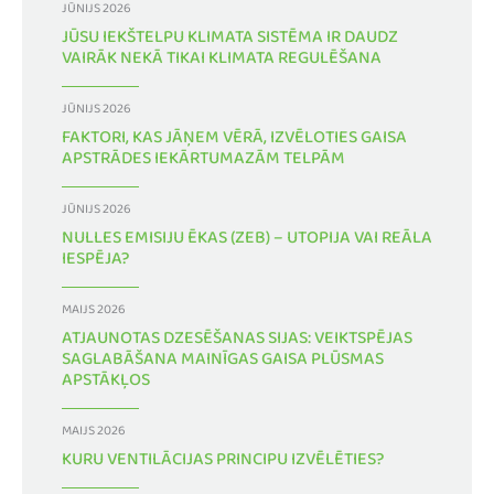
JŪNIJS 2026
JŪSU IEKŠTELPU KLIMATA SISTĒMA IR DAUDZ
VAIRĀK NEKĀ TIKAI KLIMATA REGULĒŠANA
JŪNIJS 2026
FAKTORI, KAS JĀŅEM VĒRĀ, IZVĒLOTIES GAISA
APSTRĀDES IEKĀRTUMAZĀM TELPĀM
JŪNIJS 2026
NULLES EMISIJU ĒKAS (ZEB) – UTOPIJA VAI REĀLA
IESPĒJA?
MAIJS 2026
ATJAUNOTAS DZESĒŠANAS SIJAS: VEIKTSPĒJAS
SAGLABĀŠANA MAINĪGAS GAISA PLŪSMAS
APSTĀKĻOS
MAIJS 2026
KURU VENTILĀCIJAS PRINCIPU IZVĒLĒTIES?