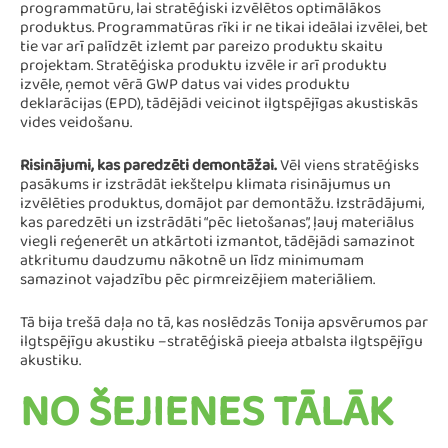
programmatūru, lai stratēģiski izvēlētos optimālākos
produktus. Programmatūras rīki ir ne tikai ideālai izvēlei, bet
tie var arī palīdzēt izlemt par pareizo produktu skaitu
projektam. Stratēģiska produktu izvēle ir arī produktu
izvēle, ņemot vērā GWP datus vai vides produktu
deklarācijas (EPD), tādējādi veicinot ilgtspējīgas akustiskās
vides veidošanu.
Risinājumi, kas paredzēti demontāžai.
Vēl viens stratēģisks
pasākums ir izstrādāt iekštelpu klimata risinājumus un
izvēlēties produktus, domājot par demontāžu. Izstrādājumi,
kas paredzēti un izstrādāti “pēc lietošanas”, ļauj materiālus
viegli reģenerēt un atkārtoti izmantot, tādējādi samazinot
atkritumu daudzumu nākotnē un līdz minimumam
samazinot vajadzību pēc pirmreizējiem materiāliem.
Tā bija trešā daļa no tā, kas noslēdzās Tonija apsvērumos par
ilgtspējīgu akustiku –stratēģiskā pieeja atbalsta ilgtspējīgu
akustiku.
NO ŠEJIENES TĀLĀK