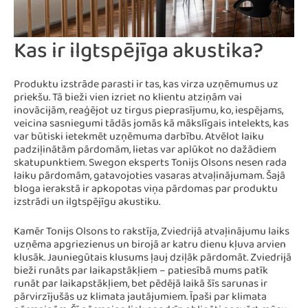
Kas ir ilgtspējīga akustika?
Produktu izstrāde parasti ir tas, kas virza uzņēmumus uz
priekšu. Tā bieži vien izriet no klientu atziņām vai
inovācijām, reaģējot uz tirgus pieprasījumu, ko, iespējams,
veicina sasniegumi tādās jomās kā mākslīgais intelekts, kas
var būtiski ietekmēt uzņēmuma darbību. Atvēlot laiku
padziļinātām pārdomām, lietas var aplūkot no dažādiem
skatupunktiem. Swegon eksperts Tonijs Olsons nesen rada
laiku pārdomām, gatavojoties vasaras atvaļinājumam. Šajā
bloga ierakstā ir apkopotas viņa pārdomas par produktu
izstrādi un ilgtspējīgu akustiku.
Kamēr Tonijs Olsons to rakstīja, Zviedrijā atvaļinājumu laiks
uzņēma apgriezienus un birojā ar katru dienu kļuva arvien
klusāk. Jauniegūtais klusums ļauj dziļāk pārdomāt. Zviedrijā
bieži runāts par laikapstākļiem – patiesībā mums patīk
runāt par laikapstākļiem, bet pēdējā laikā šīs sarunas ir
pārvirzījušās uz klimata jautājumiem. Īpaši par klimata