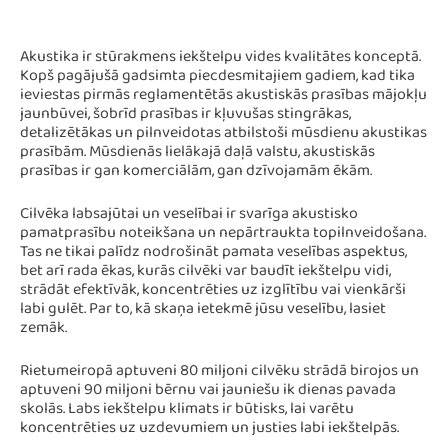
Akustika ir stūrakmens iekštelpu vides kvalitātes konceptā.
Kopš pagājušā gadsimta piecdesmitajiem gadiem, kad tika
ieviestas pirmās reglamentētās akustiskās prasības mājokļu
jaunbūvei, šobrīd prasības ir kļuvušas stingrākas,
detalizētākas un pilnveidotas atbilstoši mūsdienu akustikas
prasībām. Mūsdienās lielākajā daļā valstu, akustiskās
prasības ir gan komerciālām, gan dzīvojamām ēkām.
Cilvēka labsajūtai un veselībai ir svarīga akustisko
pamatprasību noteikšana un nepārtraukta topilnveidošana.
Tas ne tikai palīdz nodrošināt pamata veselības aspektus,
bet arī rada ēkas, kurās cilvēki var baudīt iekštelpu vidi,
strādāt efektīvāk, koncentrēties uz izglītību vai vienkārši
labi gulēt. Par to, kā skaņa ietekmē jūsu veselību, lasiet
zemāk.
Rietumeiropā aptuveni 80 miljoni cilvēku strādā birojos un
aptuveni 90 miljoni bērnu vai jauniešu ik dienas pavada
skolās. Labs iekštelpu klimats ir būtisks, lai varētu
koncentrēties uz uzdevumiem un justies labi iekštelpās.