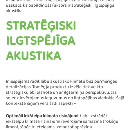
izmantošana ir vides ilgtspējīga akustika. Tonijs Olsons
uzskata, ka papildinošs faktors ir stratēģiski ilgtspējīga
akustika.
STRATĒĢISKI
ILGTSPĒJĪGA
AKUSTIKA
Ir iespējams radīt labu akustisko klimatu bez pārmērīgas
detalizācijas. Tomēr, ja produktu izvēle tiek veikta
stratēģiski, labi plānota un ar ilgtermiņa perspektīvu, tas
sniedz ievērojamus ieguvumus no ilgtspējības viedokļa. Šajā
kontekstā jāņem vērā šādi aspekti –
Optimāli iekštelpu klimata risinājumi.
Labi izstrādāti
iekštelpu klimata risinājumi ievērojami samazina trokšņu
līmeni, tāpēc ir ieteicams izmantot aprēķinu