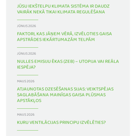
JŪSU IEKŠTELPU KLIMATA SISTĒMA IR DAUDZ
VAIRĀK NEKĀ TIKAI KLIMATA REGULĒŠANA
JŪNIJS 2026
FAKTORI, KAS JĀŅEM VĒRĀ, IZVĒLOTIES GAISA
APSTRĀDES IEKĀRTUMAZĀM TELPĀM
JŪNIJS 2026
NULLES EMISIJU ĒKAS (ZEB) – UTOPIJA VAI REĀLA
IESPĒJA?
MAIJS 2026
ATJAUNOTAS DZESĒŠANAS SIJAS: VEIKTSPĒJAS
SAGLABĀŠANA MAINĪGAS GAISA PLŪSMAS
APSTĀKĻOS
MAIJS 2026
KURU VENTILĀCIJAS PRINCIPU IZVĒLĒTIES?