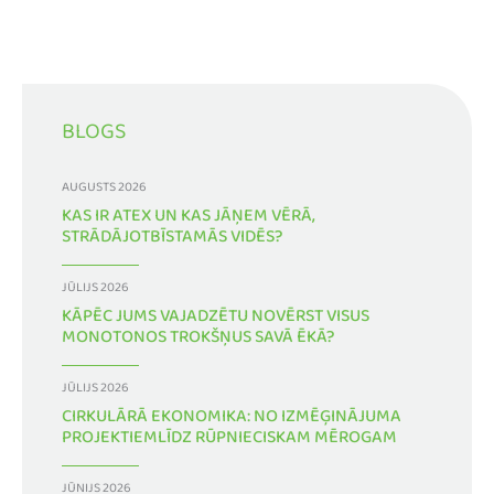
BLOGS
AUGUSTS 2026
KAS IR ATEX UN KAS JĀŅEM VĒRĀ,
STRĀDĀJOTBĪSTAMĀS VIDĒS?
JŪLIJS 2026
KĀPĒC JUMS VAJADZĒTU NOVĒRST VISUS
MONOTONOS TROKŠŅUS SAVĀ ĒKĀ?
JŪLIJS 2026
CIRKULĀRĀ EKONOMIKA: NO IZMĒĢINĀJUMA
PROJEKTIEMLĪDZ RŪPNIECISKAM MĒROGAM
JŪNIJS 2026