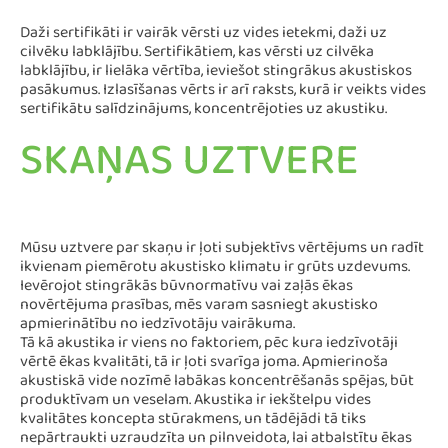
Daži sertifikāti ir vairāk vērsti uz vides ietekmi, daži uz
cilvēku labklājību. Sertifikātiem, kas vērsti uz cilvēka
labklājību, ir lielāka vērtība, ieviešot stingrākus akustiskos
pasākumus. Izlasīšanas vērts ir arī raksts, kurā ir veikts vides
sertifikātu salīdzinājums, koncentrējoties uz akustiku.
SKAŅAS UZTVERE
Mūsu uztvere par skaņu ir ļoti subjektīvs vērtējums un radīt
ikvienam piemērotu akustisko klimatu ir grūts uzdevums.
Ievērojot stingrākās būvnormatīvu vai zaļās ēkas
novērtējuma prasības, mēs varam sasniegt akustisko
apmierinātību no iedzīvotāju vairākuma.
Tā kā akustika ir viens no faktoriem, pēc kura iedzīvotāji
vērtē ēkas kvalitāti, tā ir ļoti svarīga joma. Apmierinoša
akustiskā vide nozīmē labākas koncentrēšanās spējas, būt
produktīvam un veselam. Akustika ir iekštelpu vides
kvalitātes koncepta stūrakmens, un tādējādi tā tiks
nepārtraukti uzraudzīta un pilnveidota, lai atbalstītu ēkas