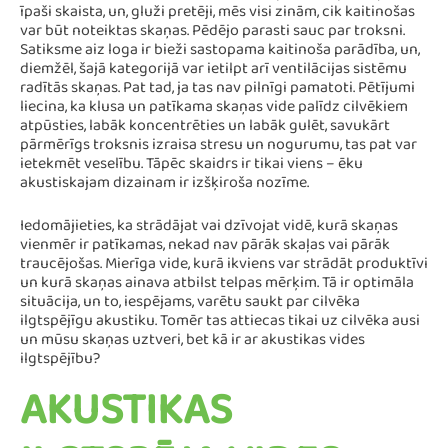
īpaši skaista, un, gluži pretēji, mēs visi zinām, cik kaitinošas
var būt noteiktas skaņas. Pēdējo parasti sauc par troksni.
Satiksme aiz loga ir bieži sastopama kaitinoša parādība, un,
diemžēl, šajā kategorijā var ietilpt arī ventilācijas sistēmu
radītās skaņas. Pat tad, ja tas nav pilnīgi pamatoti. Pētījumi
liecina, ka klusa un patīkama skaņas vide palīdz cilvēkiem
atpūsties, labāk koncentrēties un labāk gulēt, savukārt
pārmērīgs troksnis izraisa stresu un nogurumu, tas pat var
ietekmēt veselību. Tāpēc skaidrs ir tikai viens – ēku
akustiskajam dizainam ir izšķiroša nozīme.
Iedomājieties, ka strādājat vai dzīvojat vidē, kurā skaņas
vienmēr ir patīkamas, nekad nav pārāk skaļas vai pārāk
traucējošas. Mierīga vide, kurā ikviens var strādāt produktīvi
un kurā skaņas ainava atbilst telpas mērķim. Tā ir optimāla
situācija, un to, iespējams, varētu saukt par cilvēka
ilgtspējīgu akustiku. Tomēr tas attiecas tikai uz cilvēka ausi
un mūsu skaņas uztveri, bet kā ir ar akustikas vides
ilgtspējību?
AKUSTIKAS