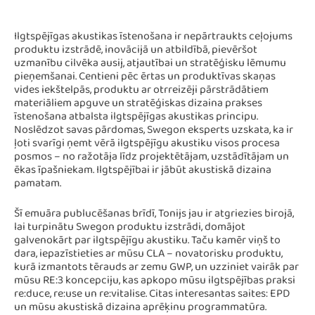
Ilgtspējīgas akustikas īstenošana ir nepārtraukts ceļojums
produktu izstrādē, inovācijā un atbildībā, pievēršot
uzmanību cilvēka ausij, atjautībai un stratēģisku lēmumu
pieņemšanai. Centieni pēc ērtas un produktīvas skaņas
vides iekštelpās, produktu ar otrreizēji pārstrādātiem
materiāliem apguve un stratēģiskas dizaina prakses
īstenošana atbalsta ilgtspējīgas akustikas principu.
Noslēdzot savas pārdomas, Swegon eksperts uzskata, ka ir
ļoti svarīgi ņemt vērā ilgtspējīgu akustiku visos procesa
posmos ­– no ražotāja līdz projektētājam, uzstādītājam un
ēkas īpašniekam. Ilgtspējībai ir jābūt akustiskā dizaina
pamatam.
Šī emuāra publucēšanas brīdī, Tonijs jau ir atgriezies birojā,
lai turpinātu Swegon produktu izstrādi, domājot
galvenokārt par ilgtspējīgu akustiku. Taču kamēr viņš to
dara, iepazīstieties ar mūsu CLA ­– novatorisku produktu,
kurā izmantots tērauds ar zemu GWP, un uzziniet vairāk par
mūsu RE:3 koncepciju, kas apkopo mūsu ilgtspējības praksi
re:duce, re:use un re:vitalise. Citas interesantas saites: EPD
un mūsu akustiskā dizaina aprēķinu programmatūra.