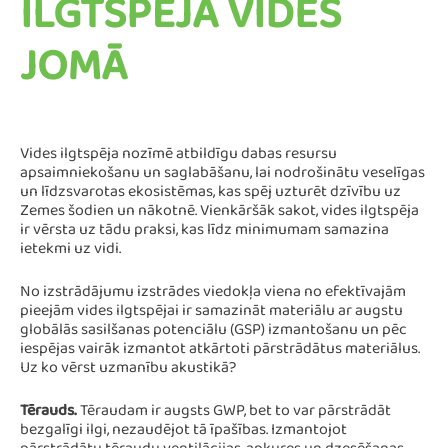
ILGTSPĒJA VIDES
JOMĀ
Vides ilgtspēja nozīmē atbildīgu dabas resursu
apsaimniekošanu un saglabāšanu, lai nodrošinātu veselīgas
un līdzsvarotas ekosistēmas, kas spēj uzturēt dzīvību uz
Zemes šodien un nākotnē. Vienkāršāk sakot, vides ilgtspēja
ir vērsta uz tādu praksi, kas līdz minimumam samazina
ietekmi uz vidi.
No izstrādājumu izstrādes viedokļa viena no efektīvajām
pieejām vides ilgtspējai ir samazināt materiālu ar augstu
globālās sasilšanas potenciālu (GSP) izmantošanu un pēc
iespējas vairāk izmantot atkārtoti pārstrādātus materiālus.
Uz ko vērst uzmanību akustikā?
Tērauds.
Tēraudam ir augsts GWP, bet to var pārstrādāt
bezgalīgi ilgi, nezaudējot tā īpašības. Izmantojot