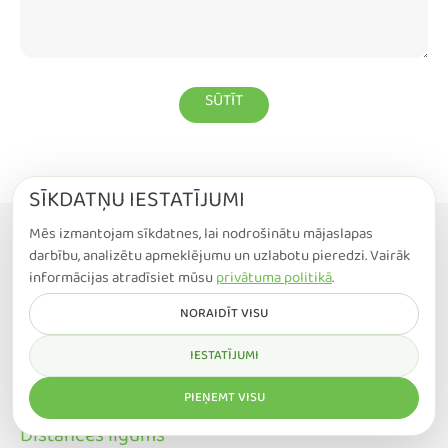
SĪKDATŅU IESTATĪJUMI
Mēs izmantojam sīkdatnes, lai nodrošinātu mājaslapas
darbību, analizētu apmeklējumu un uzlabotu pieredzi. Vairāk
informācijas atradīsiet mūsu
privātuma politikā
.
Kompānija "Ecowise"
NORAIDĪT VISU
Reģistrācijas nr.LV40103969715
IESTATĪJUMI
Juridiskā adrese: Raunas iela 16b, Rīga, LV1039
PIEŅEMT VISU
Privātuma politika
Distances līgums