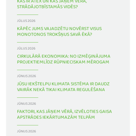
KAS IR ATEX UN KAS JĀŅEM VĒRĀ,
STRĀDĀJOTBĪSTAMĀS VIDĒS?
JŪLIJS 2026
KĀPĒC JUMS VAJADZĒTU NOVĒRST VISUS
MONOTONOS TROKŠŅUS SAVĀ ĒKĀ?
JŪLIJS 2026
CIRKULĀRĀ EKONOMIKA: NO IZMĒĢINĀJUMA
PROJEKTIEMLĪDZ RŪPNIECISKAM MĒROGAM
JŪNIJS 2026
JŪSU IEKŠTELPU KLIMATA SISTĒMA IR DAUDZ
VAIRĀK NEKĀ TIKAI KLIMATA REGULĒŠANA
JŪNIJS 2026
FAKTORI, KAS JĀŅEM VĒRĀ, IZVĒLOTIES GAISA
APSTRĀDES IEKĀRTUMAZĀM TELPĀM
JŪNIJS 2026