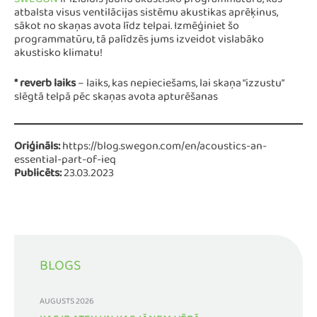
SWEGON
ir izlaidis jaunu akustisko programmatūru, kas
atbalsta visus ventilācijas sistēmu akustikas aprēķinus,
sākot no skaņas avota līdz telpai. Izmēģiniet šo
programmatūru, tā palīdzēs jums izveidot vislabāko
akustisko klimatu!
* reverb laiks
– laiks, kas nepieciešams, lai skaņa “izzustu”
slēgtā telpā pēc skaņas avota apturēšanas
Oriģināls:
https://blog.swegon.com/en/acoustics-an-
essential-part-of-ieq
Publicēts:
23.03.2023
BLOGS
AUGUSTS 2026