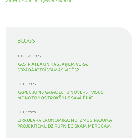
and-db-confusing-well-explain
BLOGS
AUGUSTS 2026
KAS IR ATEX UN KAS JĀŅEM VĒRĀ,
STRĀDĀJOTBĪSTAMĀS VIDĒS?
JŪLIJS 2026
KĀPĒC JUMS VAJADZĒTU NOVĒRST VISUS
MONOTONOS TROKŠŅUS SAVĀ ĒKĀ?
JŪLIJS 2026
CIRKULĀRĀ EKONOMIKA: NO IZMĒĢINĀJUMA
PROJEKTIEMLĪDZ RŪPNIECISKAM MĒROGAM