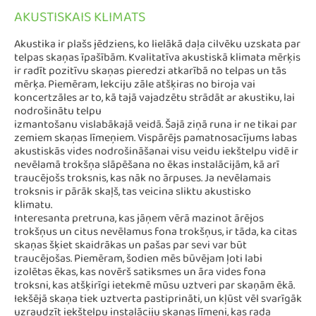
AKUSTISKAIS KLIMATS
Akustika ir plašs jēdziens, ko lielākā daļa cilvēku uzskata par
telpas skaņas īpašībām. Kvalitatīva akustiskā klimata mērķis
ir radīt pozitīvu skaņas pieredzi atkarībā no telpas un tās
mērķa. Piemēram, lekciju zāle atšķiras no biroja vai
koncertzāles ar to, kā tajā vajadzētu strādāt ar akustiku, lai
nodrošinātu telpu
izmantošanu vislabākajā veidā. Šajā ziņā runa ir ne tikai par
zemiem skaņas līmeņiem. Vispārējs pamatnosacījums labas
akustiskās vides nodrošināšanai visu veidu iekštelpu vidē ir
nevēlamā trokšņa slāpēšana no ēkas instalācijām, kā arī
traucējošs troksnis, kas nāk no ārpuses. Ja nevēlamais
troksnis ir pārāk skaļš, tas veicina sliktu akustisko
klimatu.
Interesanta pretruna, kas jāņem vērā mazinot ārējos
trokšņus un citus nevēlamus fona trokšņus, ir tāda, ka citas
skaņas šķiet skaidrākas un pašas par sevi var būt
traucējošas. Piemēram, šodien mēs būvējam ļoti labi
izolētas ēkas, kas novērš satiksmes un āra vides fona
troksni, kas atšķirīgi ietekmē mūsu uztveri par skaņām ēkā.
Iekšējā skaņa tiek uztverta pastiprināti, un kļūst vēl svarīgāk
uzraudzīt iekštelpu instalāciju skaņas līmeni, kas rada