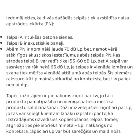
Iedomājieties, ka divās dažādās telpās tiek uzstādīta gaisa
apstrādes iekārta (PN):
Telpai A ir tukšas betona sienas.
Telpai B ir akustiskie paneļi.
Abām PN ir nominālā jauda 70 dB Lp, bet, ņemot vērā
atšķirīgos akustiskos iestatījumus abās telpās, PN, kas
atrodas telpā B, var radīt tikai 55-60 dB Lp, bet A telpā var
sasniegt vairāk nekā 65 dB Lp, ja telpas ir vienāda izmēra un
skaņa tiek mērīta vienādā attālumā abās telpās. Šis piemērs
raksturo, kā Lp mainās atkarībā no konteksta, bet Lw paliek
nemainīgs.
Tāpēc ražotājiem ir pienākums ziņot par Lw, jo tā ir
produkta pamatīpašība un vienīgā patiesā metrika
produktu salīdzināšanai. Daži ir izvēlējušies ziņot arī par Lp,
jo tas var sniegt klientam labāku izpratni par to, kā
izstrādājums uzvedīsies koplietošanas telpās. Tomēr,
atgriežoties pie iepriekš minētā – Lp ir atkarīgs no
konteksta, tāpēc arī Lp var būt sarežģīts un maldinošs.