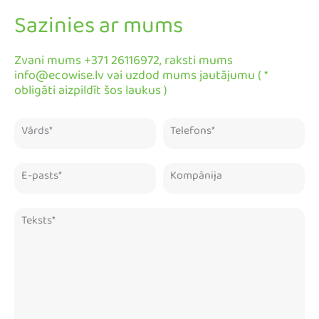
Sazinies ar mums
Zvani mums +371 26116972, raksti mums
info@ecowise.lv vai uzdod mums jautājumu ( *
obligāti aizpildīt šos laukus )