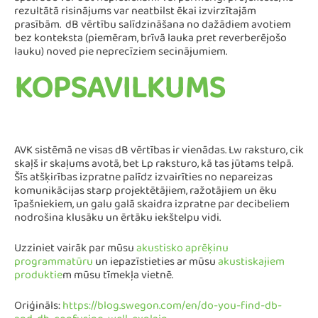
apstrāde var būt nepietiekami vai pārmērīgi projektēta, kā
rezultātā risinājums var neatbilst ēkai izvirzītajām
prasībām. dB vērtību salīdzināšana no dažādiem avotiem
bez konteksta (piemēram, brīvā lauka pret reverberējošo
lauku) noved pie neprecīziem secinājumiem.
KOPSAVILKUMS
AVK sistēmā ne visas dB vērtības ir vienādas. Lw raksturo, cik
skaļš ir skaļums avotā, bet Lp raksturo, kā tas jūtams telpā.
Šīs atšķirības izpratne palīdz izvairīties no nepareizas
komunikācijas starp projektētājiem, ražotājiem un ēku
īpašniekiem, un galu galā skaidra izpratne par decibeliem
nodrošina klusāku un ērtāku iekštelpu vidi.
Uzziniet vairāk par mūsu
akustisko aprēķinu
programmatūru
un iepazīstieties ar mūsu
akustiskajiem
produktie
m mūsu tīmekļa vietnē.
Oriģināls:
https://blog.swegon.com/en/do-you-find-db-