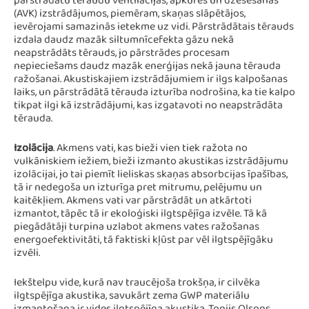
pārstrādātu tēraudu ventilācijas, apkures un dzesēšanas
(AVK) izstrādājumos, piemēram, skaņas slāpētājos,
ievērojami samazinās ietekme uz vidi. Pārstrādātais tērauds
izdala daudz mazāk siltumnīcefekta gāzu nekā
neapstrādāts tērauds, jo pārstrādes procesam
nepieciešams daudz mazāk enerģijas nekā jauna tērauda
ražošanai. Akustiskajiem izstrādājumiem ir ilgs kalpošanas
laiks, un pārstrādātā tērauda izturība nodrošina, ka tie kalpo
tikpat ilgi kā izstrādājumi, kas izgatavoti no neapstrādāta
tērauda.
Izolācija
. Akmens vati, kas bieži vien tiek ražota no
vulkāniskiem iežiem, bieži izmanto akustikas izstrādājumu
izolācijai, jo tai piemīt lieliskas skaņas absorbcijas īpašības,
tā ir nedegoša un izturīga pret mitrumu, pelējumu un
kaitēkļiem. Akmens vati var pārstrādāt un atkārtoti
izmantot, tāpēc tā ir ekoloģiski ilgtspējīga izvēle. Tā kā
piegādātāji turpina uzlabot akmens vates ražošanas
energoefektivitāti, tā faktiski kļūst par vēl ilgtspējīgāku
izvēli.
Iekštelpu vide, kurā nav traucējoša trokšņa, ir cilvēka
ilgtspējīga akustika, savukārt zema GWP materiālu