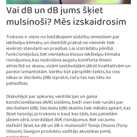
Vai dB un dB jums šķiet
mulsinoši? Mēs izskaidrosim
Troksnis ir viens no biežākajiem sūdzību iemesliem par
iekštelpu klimatu, un diemžēl praksē ne vienmēr tiek
ievēroti standarti un prasības. Lai izstrādātu pilnībā
funkcionējošus, bet vienlaikus klusus iekštelpu klimata
risinājumus, kas nodrošina augstu komforta līmeni
attiecībā uz skaņu, visām sastāvdaļām jābūt kvalitatīvām un
pareizi izmantotām. Varētu būt pārspīlēti teikts, ka viss
sākas ar decibelu (dB) izpratni, taču tas nav tālu no
patiesības.
Diskutējot par apkures, ventilācijas un gaisa
kondicionēšanas (AVK) sistēmu, bieži vien tiek runāts par
decibeliem (dB). Decibelu (dB) skaitlis tiek mētāts apkārt, kas
šķiet taisnīgi, jo troksnis ir kaut kas tāds, kas patiešām
jāņem vērā, izstrādājot AVK risinājumus. Bet vai jums
dažkārt šķiet, ka dB un dB ir mulsinoši? Tonijs Olsons (Tony
Olsson), Swegon produktu vadītājs akustikas jomā,