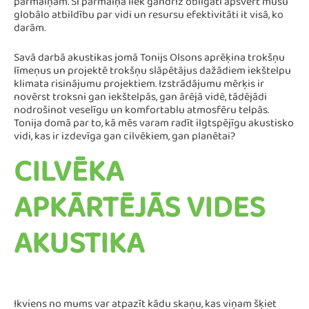
pārmaiņām. Šī pārmaiņa liek gandrīz obligāti apsvērt mūsu
globālo atbildību par vidi un resursu efektivitāti it visā, ko
darām.
Savā darbā akustikas jomā Tonijs Olsons aprēķina trokšņu
līmeņus un projektē trokšņu slāpētājus dažādiem iekštelpu
klimata risinājumu projektiem. Izstrādājumu mērķis ir
novērst troksni gan iekštelpās, gan ārējā vidē, tādējādi
nodrošinot veselīgu un komfortablu atmosfēru telpās.
Tonija domā par to, kā mēs varam radīt ilgtspējīgu akustisko
vidi, kas ir izdevīga gan cilvēkiem, gan planētai?
CILVĒKA
APKĀRTĒJĀS VIDES
AKUSTIKA
Ikviens no mums var atpazīt kādu skaņu, kas viņam šķiet