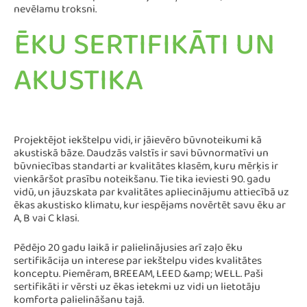
nevēlamu troksni.
ĒKU SERTIFIKĀTI UN
AKUSTIKA
Projektējot iekštelpu vidi, ir jāievēro būvnoteikumi kā
akustiskā bāze. Daudzās valstīs ir savi būvnormatīvi un
būvniecības standarti ar kvalitātes klasēm, kuru mērķis ir
vienkāršot prasību noteikšanu. Tie tika ieviesti 90. gadu
vidū, un jāuzskata par kvalitātes apliecinājumu attiecībā uz
ēkas akustisko klimatu, kur iespējams novērtēt savu ēku ar
A, B vai C klasi.
Pēdējo 20 gadu laikā ir palielinājusies arī zaļo ēku
sertifikācija un interese par iekštelpu vides kvalitātes
konceptu. Piemēram, BREEAM, LEED &amp; WELL. Paši
sertifikāti ir vērsti uz ēkas ietekmi uz vidi un lietotāju
komforta palielināšanu tajā.