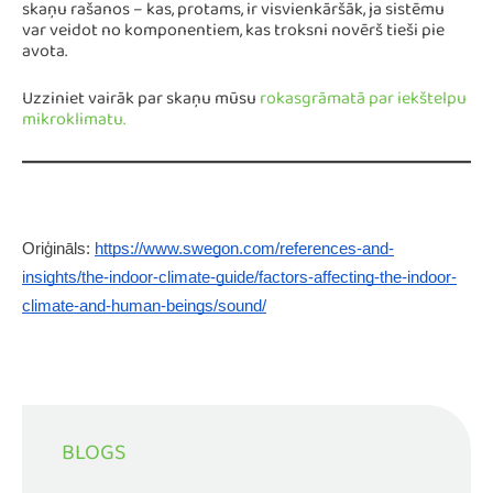
skaņu rašanos – kas, protams, ir visvienkāršāk, ja sistēmu
var veidot no komponentiem, kas troksni novērš tieši pie
avota.
Uzziniet vairāk par skaņu mūsu
rokasgrāmatā par iekštelpu
mikroklimatu.
Oriģināls: 
https://www.swegon.com/references-and-
insights/the-indoor-climate-guide/factors-affecting-the-indoor-
climate-and-human-beings/sound/
BLOGS