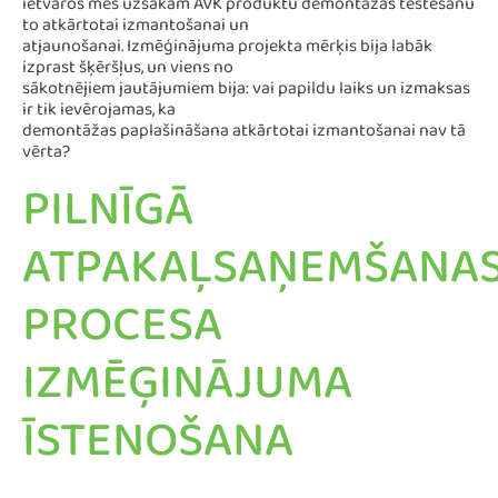
ietvaros mēs uzsākām AVK produktu demontāžas testēšanu
to atkārtotai izmantošanai un
atjaunošanai. Izmēģinājuma projekta mērķis bija labāk
izprast šķēršļus, un viens no
sākotnējiem jautājumiem bija: vai papildu laiks un izmaksas
ir tik ievērojamas, ka
demontāžas paplašināšana atkārtotai izmantošanai nav tā
vērta?
PILNĪGĀ
ATPAKAĻSAŅEMŠANA
PROCESA
IZMĒĢINĀJUMA
ĪSTENOŠANA