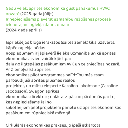
Gadu vēlāk: aprites ekonomika gūst panākumus HVAC
nozarē
(2025. gada jūlijs)
Ir nepieciešams pievērst uzmanību ražošanas procesā
iekļautajam oglekļa daudzumam
(2024. gada aprīlis)
Iepriekšējos bloga ierakstos (saites zemāk) tika uzsvērts,
kāpēc oglekļa pēdas
nospiedumam ir jāpievērš lielāka uzmanība un kā aprites
ekonomika arvien vairāk kļūst par
daļu no ilgtspējas pasākumiem AVK un celtniecības nozarē.
Ar Ziemeļvalstu aprites
ekonomikas pilotprogrammas palīdzību mēs esam
pārbaudījuši aprites plūsmas reālos
projektos, un mūsu eksperte Karolīna Jakobsone (Caroline
Jacobsson), Swegon aprites
ekonomikas direktore, dalās atziņās un pārdomās par to,
kas nepieciešams, lai no
sākotnējiem pilotprojektiem pārietu uz aprites ekonomikas
pasākumiem rūpnieciskā mērogā.
Cirkulārās ekonomikas prakses, jo īpaši atkārtota