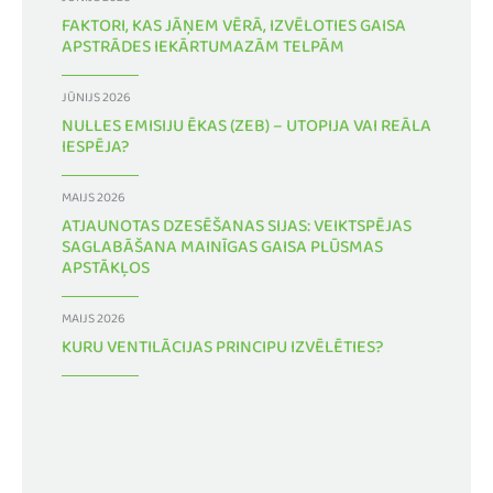
JŪNIJS 2026
FAKTORI, KAS JĀŅEM VĒRĀ, IZVĒLOTIES GAISA
APSTRĀDES IEKĀRTUMAZĀM TELPĀM
JŪNIJS 2026
NULLES EMISIJU ĒKAS (ZEB) – UTOPIJA VAI REĀLA
IESPĒJA?
MAIJS 2026
ATJAUNOTAS DZESĒŠANAS SIJAS: VEIKTSPĒJAS
SAGLABĀŠANA MAINĪGAS GAISA PLŪSMAS
APSTĀKĻOS
MAIJS 2026
KURU VENTILĀCIJAS PRINCIPU IZVĒLĒTIES?