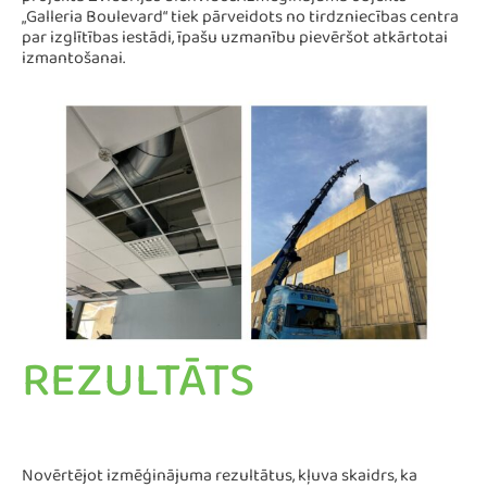
projektā Zviedrijas dienvidos. Izmēģinājuma objekts
„Galleria Boulevard“ tiek pārveidots no tirdzniecības centra
par izglītības iestādi, īpašu uzmanību pievēršot atkārtotai
izmantošanai.
REZULTĀTS
Novērtējot izmēģinājuma rezultātus, kļuva skaidrs, ka