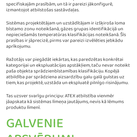
specifiskajām prasībām, un tā ir pareizi jākonfigurē,
izmantojot atbilstošas sastāvdaļas.
Sistēmas projektētājam un uzstādītājam ir izšķiroša loma
bīstamo zonu noteikšanā, gāzes grupas identifikācijā un
nepieciešamās temperatūras klasifikācijas noteikšanā. Šīs
prasības ir jāprecizē, pirms var pareizi izvēlēties jebkādu
aprīkojumu.
Ražotājs var piegādāt iekārtas, kas paredzētas konkrētai
kategorijai un ekspluatācijas apstākļiem, taču nevar noteikt
paša objekta sprādzienbīstamības klasifikāciju. Kopējā
atbildība par sprādziena aizsardzību galu galā gulstas uz
tiem, kas projektē, uzstāda un ekspluatē pilnīgo risinājumu.
Tas uzsver svarīgu principu: ATEX atbilstība vienmēr
jāapskata kā sistēmas līmeņa jautājums, nevis kā lēmums
produktu līmenī.
GALVENIE