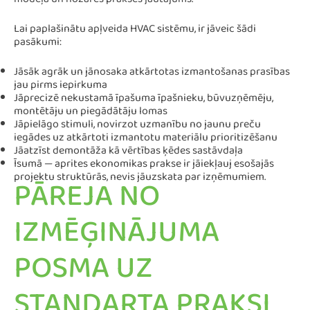
modeļa un nozares prakses jautājums.
Lai paplašinātu apļveida HVAC sistēmu, ir jāveic šādi
pasākumi:
Jāsāk agrāk un jānosaka atkārtotas izmantošanas prasības
jau pirms iepirkuma
Jāprecizē nekustamā īpašuma īpašnieku, būvuzņēmēju,
montētāju un piegādātāju lomas
Jāpielāgo stimuli, novirzot uzmanību no jaunu preču
iegādes uz atkārtoti izmantotu materiālu prioritizēšanu
Jāatzīst demontāža kā vērtības ķēdes sastāvdaļa
Īsumā — aprites ekonomikas prakse ir jāiekļauj esošajās
projektu struktūrās, nevis jāuzskata par izņēmumiem.
PĀREJA NO
IZMĒĢINĀJUMA
POSMA UZ