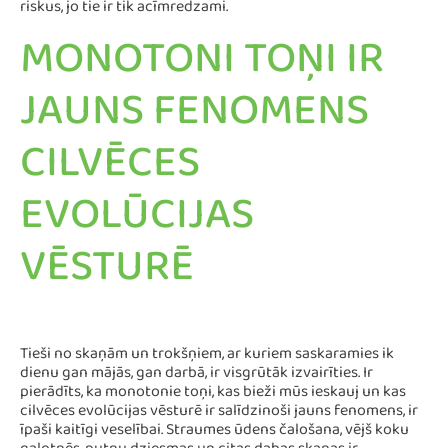
riskus, jo tie ir tik acīmredzami.
MONOTONI TOŅI IR
JAUNS FENOMENS
CILVĒCES
EVOLŪCIJAS
VĒSTURĒ
Tieši no skaņām un trokšņiem, ar kuriem saskaramies ik
dienu gan mājās, gan darbā, ir visgrūtāk izvairīties. Ir
pierādīts, ka monotonie toņi, kas bieži mūs ieskauj un kas
cilvēces evolūcijas vēsturē ir salīdzinoši jauns fenomens, ir
īpaši kaitīgi veselībai. Straumes ūdens čalošana, vējš koku