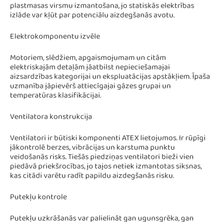
plastmasas virsmu izmantošana, jo statiskās elektrības
izlāde var kļūt par potenciālu aizdegšanās avotu.
Elektrokomponentu izvēle
Motoriem, slēdžiem, apgaismojumam un citām
elektriskajām detaļām jāatbilst nepieciešamajai
aizsardzības kategorijai un ekspluatācijas apstākļiem. Īpaša
uzmanība jāpievērš attiecīgajai gāzes grupai un
temperatūras klasifikācijai.
Ventilatora konstrukcija
Ventilatori ir būtiski komponenti ATEX lietojumos. Ir rūpīgi
jākontrolē berzes, vibrācijas un karstuma punktu
veidošanās risks. Tiešās piedziņas ventilatori bieži vien
piedāvā priekšrocības, jo tajos netiek izmantotas siksnas,
kas citādi varētu radīt papildu aizdegšanās risku.
Putekļu kontrole
Putekļu uzkrāšanās var palielināt gan ugunsgrēka, gan