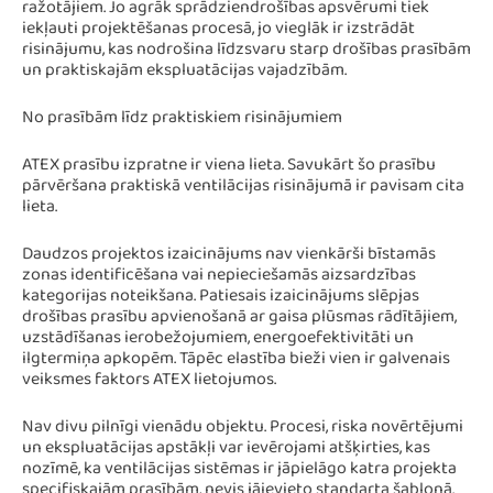
ražotājiem. Jo agrāk sprādziendrošības apsvērumi tiek
iekļauti projektēšanas procesā, jo vieglāk ir izstrādāt
risinājumu, kas nodrošina līdzsvaru starp drošības prasībām
un praktiskajām ekspluatācijas vajadzībām.
No prasībām līdz praktiskiem risinājumiem
ATEX prasību izpratne ir viena lieta. Savukārt šo prasību
pārvēršana praktiskā ventilācijas risinājumā ir pavisam cita
lieta.
Daudzos projektos izaicinājums nav vienkārši bīstamās
zonas identificēšana vai nepieciešamās aizsardzības
kategorijas noteikšana. Patiesais izaicinājums slēpjas
drošības prasību apvienošanā ar gaisa plūsmas rādītājiem,
uzstādīšanas ierobežojumiem, energoefektivitāti un
ilgtermiņa apkopēm. Tāpēc elastība bieži vien ir galvenais
veiksmes faktors ATEX lietojumos.
Nav divu pilnīgi vienādu objektu. Procesi, riska novērtējumi
un ekspluatācijas apstākļi var ievērojami atšķirties, kas
nozīmē, ka ventilācijas sistēmas ir jāpielāgo katra projekta