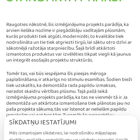
STANDARTA PRAKSI
Raugoties nākotnē, šis izmēģinājuma projekts parādīja, ka
arvien lielāka nozīme ir piegādātāju vadītajām plūsmām,
kurās produkti tiek atgūti, modernizēti, to kvalitāte tiek
nodrošināta un tie tiek atgriezti tirgū, lai sāktu otro dzīvi ar
sākotnējā ražotāja starpniecību. Šajā brīdī atkārtoti
izmantotos produktus var izvēlēties tikpat viegli kā jaunus
un integrēt esošajās projektu struktūrās.
Tomēr tas, vai būs iespējama šīs pieejas mēroga
paplašināšana, ir atkarīgs no stimulu esamības. Šodien bieži
tiek uzskatīts, ka demontāža rada papildu izmaksas,
neradot skaidru vērtības plūsmu. Tajā pašā laikā
izmēģinājuma projekts parādīja, ka tas ne vienmēr tā ir. Ja
demontāža un atkārtota izmantošana tiek plānotas jau no
paša projekta sākuma, tās var īstenot ar nelielām papildu
izmaksām vai pat bez tām. Turpmāk šo perspektīvu,
SĪKDATŅU IESTATĪJUMI
iespējams, būs nepieciešams labāk atspoguļot
uzņēmējdarbības un projektu loģikā, jo īpaši tāpēc, ka
atkārtoti izmantotie produkti parasti nodrošina tādu pašu
Mēs izmantojam sīkdatnes, lai nodrošinātu mājaslapas