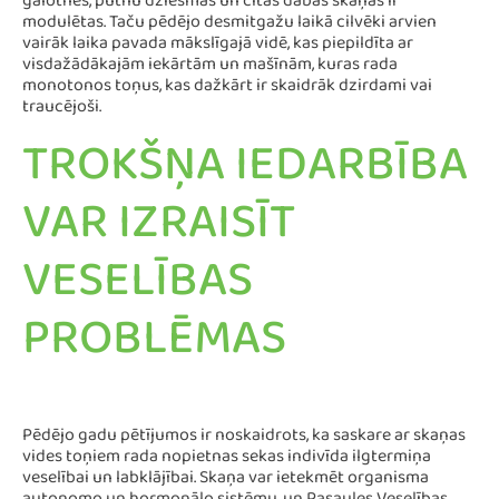
galotnēs, putnu dziesmas un citas dabas skaņas ir
modulētas. Taču pēdējo desmitgažu laikā cilvēki arvien
vairāk laika pavada mākslīgajā vidē, kas piepildīta ar
visdažādākajām iekārtām un mašīnām, kuras rada
monotonos toņus, kas dažkārt ir skaidrāk dzirdami vai
traucējoši.
TROKŠŅA IEDARBĪBA
VAR IZRAISĪT
VESELĪBAS
PROBLĒMAS
Pēdējo gadu pētījumos ir noskaidrots, ka saskare ar skaņas
vides toņiem rada nopietnas sekas indivīda ilgtermiņa
veselībai un labklājībai. Skaņa var ietekmēt organisma