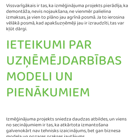
Vissvarīgākais ir tas, ka izmēģinājuma projekts pierādīja, ka
demontāža, nevis nojaukšana, ne vienmēr palielina
izmaksas, ja vien to plāno jau agrīnā posmā. Ja to ierosina
vēlākā posmā, kad apakšuzņēmēji jau ir izraudzīti, tas var
kļūt dārgi.
IETEIKUMI PAR
UZŅĒMĒJDARBĪBAS
MODELI UN
PIENĀKUMIEM
Izmēģinājuma projekts sniedza daudzas atbildes, un viens
no secinājumiem ir tas, ka atkārtota izmantošana
galvenokārt nav tehnisks izaicinājums, bet gan biznesa