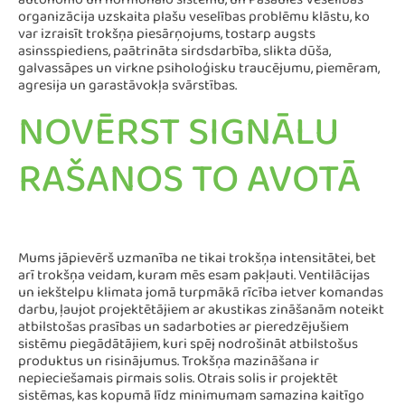
autonomo un hormonālo sistēmu, un Pasaules Veselības
organizācija uzskaita plašu veselības problēmu klāstu, ko
var izraisīt trokšņa piesārņojums, tostarp augsts
asinsspiediens, paātrināta sirdsdarbība, slikta dūša,
galvassāpes un virkne psiholoģisku traucējumu, piemēram,
agresija un garastāvokļa svārstības.
NOVĒRST SIGNĀLU
RAŠANOS TO AVOTĀ
Mums jāpievērš uzmanība ne tikai trokšņa intensitātei, bet
arī trokšņa veidam, kuram mēs esam pakļauti. Ventilācijas
un iekštelpu klimata jomā turpmākā rīcība ietver komandas
darbu, ļaujot projektētājiem ar akustikas zināšanām noteikt
atbilstošas prasības un sadarboties ar pieredzējušiem
sistēmu piegādātājiem, kuri spēj nodrošināt atbilstošus
produktus un risinājumus. Trokšņa mazināšana ir
nepieciešamais pirmais solis. Otrais solis ir projektēt
sistēmas, kas kopumā līdz minimumam samazina kaitīgo