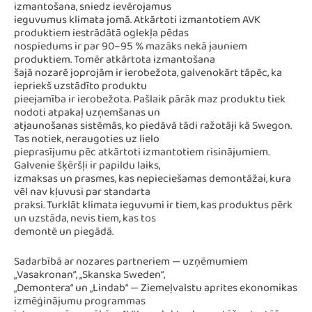
izmantošana, sniedz ievērojamus
ieguvumus klimata jomā. Atkārtoti izmantotiem AVK
produktiem iestrādātā oglekļa pēdas
nospiedums ir par 90–95 % mazāks nekā jauniem
produktiem. Tomēr atkārtota izmantošana
šajā nozarē joprojām ir ierobežota, galvenokārt tāpēc, ka
iepriekš uzstādīto produktu
pieejamība ir ierobežota. Pašlaik pārāk maz produktu tiek
nodoti atpakaļ uzņemšanas un
atjaunošanas sistēmās, ko piedāvā tādi ražotāji kā Swegon.
Tas notiek, neraugoties uz lielo
pieprasījumu pēc atkārtoti izmantotiem risinājumiem.
Galvenie šķēršļi ir papildu laiks,
izmaksas un prasmes, kas nepieciešamas demontāžai, kura
vēl nav kļuvusi par standarta
praksi. Turklāt klimata ieguvumi ir tiem, kas produktus pērk
un uzstāda, nevis tiem, kas tos
demontē un piegādā.
Sadarbībā ar nozares partneriem — uzņēmumiem
„Vasakronan“, „Skanska Sweden“,
„Demontera“ un „Lindab“ — Ziemeļvalstu aprites ekonomikas
izmēģinājumu programmas