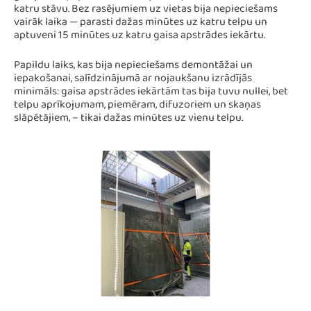
katru stāvu. Bez rasējumiem uz vietas bija nepieciešams
vairāk laika — parasti dažas minūtes uz katru telpu un
aptuveni 15 minūtes uz katru gaisa apstrādes iekārtu.
Papildu laiks, kas bija nepieciešams demontāžai un
iepakošanai, salīdzinājumā ar nojaukšanu izrādījās
minimāls: gaisa apstrādes iekārtām tas bija tuvu nullei, bet
telpu aprīkojumam, piemēram, difuzoriem un skaņas
slāpētājiem, – tikai dažas minūtes uz vienu telpu.