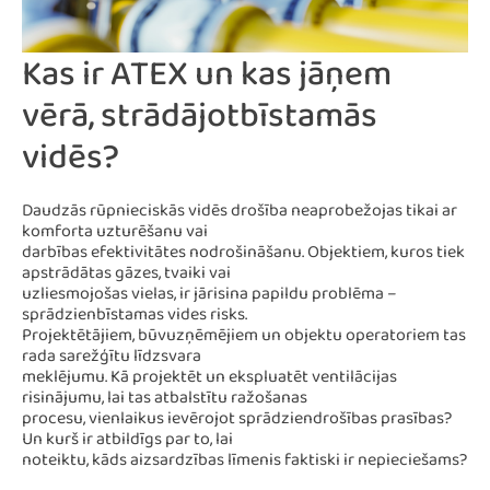
Kas ir ATEX un kas jāņem
vērā, strādājotbīstamās
vidēs?
Daudzās rūpnieciskās vidēs drošība neaprobežojas tikai ar
komforta uzturēšanu vai
darbības efektivitātes nodrošināšanu. Objektiem, kuros tiek
apstrādātas gāzes, tvaiki vai
uzliesmojošas vielas, ir jārisina papildu problēma –
sprādzienbīstamas vides risks.
Projektētājiem, būvuzņēmējiem un objektu operatoriem tas
rada sarežģītu līdzsvara
meklējumu. Kā projektēt un ekspluatēt ventilācijas
risinājumu, lai tas atbalstītu ražošanas
procesu, vienlaikus ievērojot sprādziendrošības prasības?
Un kurš ir atbildīgs par to, lai
noteiktu, kāds aizsardzības līmenis faktiski ir nepieciešams?