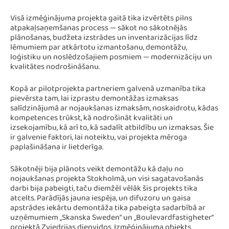
Visā izmēģinājuma projekta gaitā tika izvērtēts pilns
atpakaļsaņemšanas process — sākot no sākotnējās
plānošanas, budžeta izstrādes un inventarizācijas līdz
lēmumiem par atkārtotu izmantošanu, demontāžu,
loģistiku un noslēdzošajiem posmiem — modernizāciju un
kvalitātes nodrošināšanu.
Kopā ar pilotprojekta partneriem galvenā uzmanība tika
pievērsta tam, lai izprastu demontāžas izmaksas
salīdzinājumā ar nojaukšanas izmaksām, noskaidrotu, kādas
kompetences trūkst, kā nodrošināt kvalitāti un
izsekojamību, kā arī to, kā sadalīt atbildību un izmaksas. Šie
ir galvenie faktori, lai noteiktu, vai projekta mēroga
paplašināšana ir lietderīga.
Sākotnēji bija plānots veikt demontāžu kā daļu no
nojaukšanas projekta Stokholmā, un visi sagatavošanās
darbi bija pabeigti, taču diemžēl vēlāk šis projekts tika
atcelts. Parādījās jauna iespēja, un difuzoru un gaisa
apstrādes iekārtu demontāža tika pabeigta sadarbībā ar
uzņēmumiem „Skanska Sweden“ un „Boulevardfastigheter“