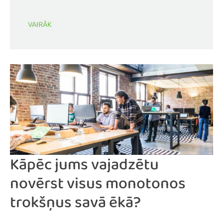
VAIRĀK
Kāpēc jums vajadzētu
novērst visus monotonos
trokšņus savā ēkā?