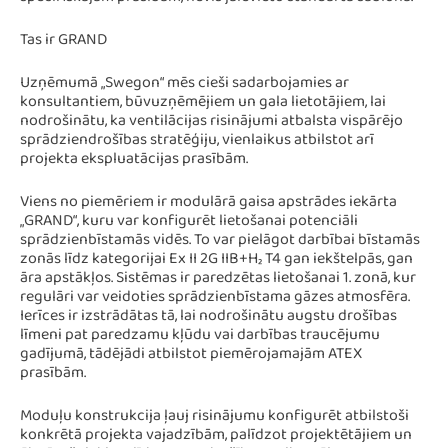
specifiskajām prasībām, nevis jāievieto standarta šablonā.
Tas ir GRAND
Uzņēmumā „Swegon“ mēs cieši sadarbojamies ar
konsultantiem, būvuzņēmējiem un gala lietotājiem, lai
nodrošinātu, ka ventilācijas risinājumi atbalsta vispārējo
sprādziendrošības stratēģiju, vienlaikus atbilstot arī
projekta ekspluatācijas prasībām.
Viens no piemēriem ir modulārā gaisa apstrādes iekārta
„GRAND“, kuru var konfigurēt lietošanai potenciāli
sprādzienbīstamās vidēs. To var pielāgot darbībai bīstamās
zonās līdz kategorijai Ex II 2G IIB+H₂ T4 gan iekštelpās, gan
āra apstākļos. Sistēmas ir paredzētas lietošanai 1. zonā, kur
regulāri var veidoties sprādzienbīstama gāzes atmosfēra.
Ierīces ir izstrādātas tā, lai nodrošinātu augstu drošības
līmeni pat paredzamu kļūdu vai darbības traucējumu
gadījumā, tādējādi atbilstot piemērojamajām ATEX
prasībām.
Moduļu konstrukcija ļauj risinājumu konfigurēt atbilstoši
konkrētā projekta vajadzībām, palīdzot projektētājiem un