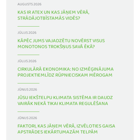
AUGUSTS 2026
KAS IR ATEX UN KAS JĀŅEM VĒRĀ,
STRĀDĀJOTBĪSTAMĀS VIDĒS?
JŪLIJS 2026
KĀPĒC JUMS VAJADZĒTU NOVĒRST VISUS
MONOTONOS TROKŠŅUS SAVĀ ĒKĀ?
JŪLIJS 2026
CIRKULĀRĀ EKONOMIKA: NO IZMĒĢINĀJUMA
PROJEKTIEMLĪDZ RŪPNIECISKAM MĒROGAM
JŪNIJS 2026
JŪSU IEKŠTELPU KLIMATA SISTĒMA IR DAUDZ
VAIRĀK NEKĀ TIKAI KLIMATA REGULĒŠANA
JŪNIJS 2026
FAKTORI, KAS JĀŅEM VĒRĀ, IZVĒLOTIES GAISA
APSTRĀDES IEKĀRTUMAZĀM TELPĀM