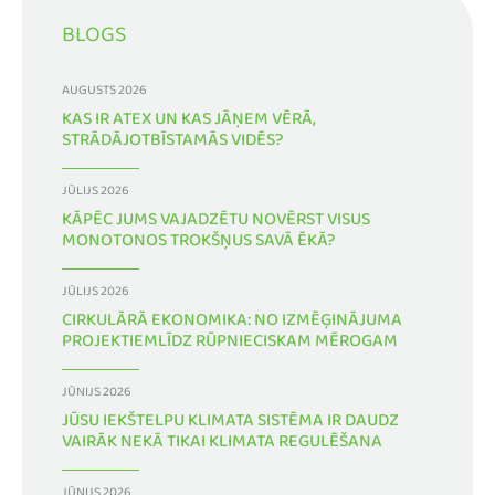
BLOGS
AUGUSTS 2026
KAS IR ATEX UN KAS JĀŅEM VĒRĀ,
STRĀDĀJOTBĪSTAMĀS VIDĒS?
JŪLIJS 2026
KĀPĒC JUMS VAJADZĒTU NOVĒRST VISUS
MONOTONOS TROKŠŅUS SAVĀ ĒKĀ?
JŪLIJS 2026
CIRKULĀRĀ EKONOMIKA: NO IZMĒĢINĀJUMA
PROJEKTIEMLĪDZ RŪPNIECISKAM MĒROGAM
JŪNIJS 2026
JŪSU IEKŠTELPU KLIMATA SISTĒMA IR DAUDZ
VAIRĀK NEKĀ TIKAI KLIMATA REGULĒŠANA