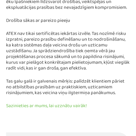
ēku īpašniekiem līdzsvarot drošības, veiktspējas un
ekspluatācijas prasības bez nevajadzīgiem kompromisiem.
Drošība sākas ar pareizo pieeju
ATEX nav tikai sertificētas iekārtas izvēle. Tas nozīmē risku
izpratni, pareizo prasību definēšanu un to nodrošināšanu,
ka katra sistēmas daļa veicina drošu un uzticamu
uzstādīšanu. Ja sprādziendrošība tiek ņemta vērā jau
projektēšanas procesa sākumā un to papildina risinājumi,
kurus var pielāgot konkrētajam pielietojumam, kļūst vieglāk
radīt vidi, kas ir gan droša, gan efektīva.
Tas galu galā ir galvenais mērķis: palīdzēt klientiem pāriet
no atbilstības prasībām uz praktiskiem, uzticamiem
risinājumiem, kas veicina viņu ilgtermiņa panākumus.
Sazinieties ar mums, lai uzznātu vairāk!