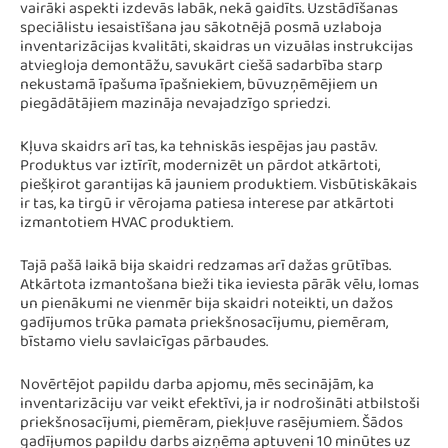
vairāki aspekti izdevās labāk, nekā gaidīts. Uzstādīšanas
speciālistu iesaistīšana jau sākotnējā posmā uzlaboja
inventarizācijas kvalitāti, skaidras un vizuālas instrukcijas
atviegloja demontāžu, savukārt ciešā sadarbība starp
nekustamā īpašuma īpašniekiem, būvuzņēmējiem un
piegādātājiem mazināja nevajadzīgo spriedzi.
Kļuva skaidrs arī tas, ka tehniskās iespējas jau pastāv.
Produktus var iztīrīt, modernizēt un pārdot atkārtoti,
piešķirot garantijas kā jauniem produktiem. Visbūtiskākais
ir tas, ka tirgū ir vērojama patiesa interese par atkārtoti
izmantotiem HVAC produktiem.
Tajā pašā laikā bija skaidri redzamas arī dažas grūtības.
Atkārtota izmantošana bieži tika ieviesta pārāk vēlu, lomas
un pienākumi ne vienmēr bija skaidri noteikti, un dažos
gadījumos trūka pamata priekšnosacījumu, piemēram,
bīstamo vielu savlaicīgas pārbaudes.
Novērtējot papildu darba apjomu, mēs secinājām, ka
inventarizāciju var veikt efektīvi, ja ir nodrošināti atbilstoši
priekšnosacījumi, piemēram, piekļuve rasējumiem. Šādos
gadījumos papildu darbs aizņēma aptuveni 10 minūtes uz