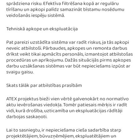
sprādziena risku. Efektīva filtrēšana kopā ar regulāru
tīrīšanu un apkopi palīdz samazināt bīstamu nosēdumu
veidošanās iespēju sistēmā.
Tehniskā apkope un ekspluatācija
Pat pareizi uzstādīta sistēma var radīt riskus, ja tās apkopi
neveic atbilstoši. Pārbaudes, apkopes un remonta darbus
drīkst veikt tikai apmācīts personāls, izmantojot atbilstošas
procedūras un aprīkojumu. Dažās situācijās pirms apkopes
darbu uzsākšanas sistēmas var būt nepieciešams izpūst ar
svaigu gaisu.
Skats tālāk par atbilstības prasībām
ATEX projektus bieži vien vērtē galvenokārt no normatīvo
aktu ievērošanas viedokļa. Tomēr patiesais mērķis ir radīt
vidi, kurā drošība, uzticamība un ekspluatācijas rādītāji
darbojas saskaņoti.
Lai to sasniegtu, ir nepieciešama cieša sadarbība starp
projektētājiem, būvuzņēmējiem, ekspluatētājiem un