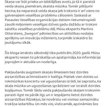
Skaņa var būt prieka un labklājības avots, ja tā ir pareizā
veida skaņa, piemēram, skaista mūzika. Tomēr pētījumi
liecina, ka nepareizā veida skaņa jeb troksnis ir arī viens no
galvenajiem veselības problēmu cēloņiem. Saskaņā ar
Pasaules Veselības organizācijas datiem rietumeiropieši
zaudē miljoniem veselīgas dzīves gadu dažādu ar troksni
saistītu veselības problēmu dēļ. Mūsu eksperts Martins
Otterstens, „Swegon“ pētniecības un attīstības nodaļas
aprēķinu un inovāciju inženieris, turpmāk izskaidro šo
jautājumu sīkāk.
Šis bloga ieraksts sākotnēji tika publicēts 2020. gadā. Mūsu
eksperts nesen to pārskatīja un apstiprināja, ka informācija
joprojām ir aktuāla un noderīga.
Pakļaušanās augstiem skaņas līmeņiem bez dzirdes
aizsardzības acīmredzami ir kaitīga. Pietiek vien doties uz
rokmūzikas koncertu vai uguņošanas izrādi, lai saprastu, ka
skaļa mūzika un uguņošanas sprādzieni var izraisīt dzirdes
bojājumus. Tomēr šāda veida pakļaušanās skaļam troksnim
parasti ilgst ne pārāk ilgi, un ir iespējams lietot dzirdes
aizsardzības līdzekļus, lai novērstu vai vismaz samazinātu
trokšņa iedarbību. Un mēs visi, visticamāk, apzināmies šos