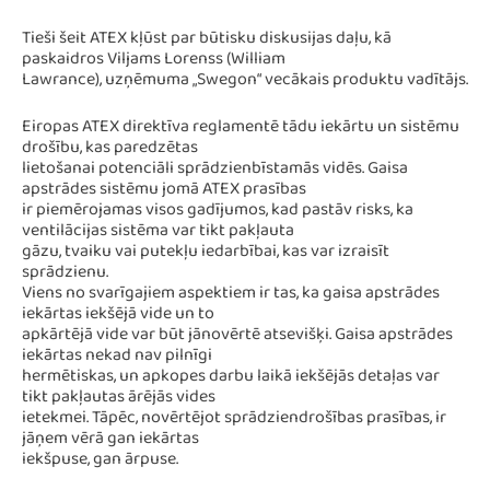
Tieši šeit ATEX kļūst par būtisku diskusijas daļu, kā
paskaidros Viljams Lorenss (William
Lawrance), uzņēmuma „Swegon“ vecākais produktu vadītājs.
Eiropas ATEX direktīva reglamentē tādu iekārtu un sistēmu
drošību, kas paredzētas
lietošanai potenciāli sprādzienbīstamās vidēs. Gaisa
apstrādes sistēmu jomā ATEX prasības
ir piemērojamas visos gadījumos, kad pastāv risks, ka
ventilācijas sistēma var tikt pakļauta
gāzu, tvaiku vai putekļu iedarbībai, kas var izraisīt
sprādzienu.
Viens no svarīgajiem aspektiem ir tas, ka gaisa apstrādes
iekārtas iekšējā vide un to
apkārtējā vide var būt jānovērtē atsevišķi. Gaisa apstrādes
iekārtas nekad nav pilnīgi
hermētiskas, un apkopes darbu laikā iekšējās detaļas var
tikt pakļautas ārējās vides
ietekmei. Tāpēc, novērtējot sprādziendrošības prasības, ir
jāņem vērā gan iekārtas
iekšpuse, gan ārpuse.