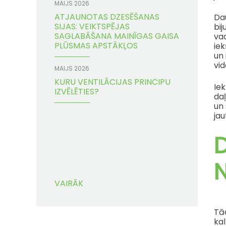
MAIJS 2026
ATJAUNOTAS DZESĒŠANAS
Dau
SIJAS: VEIKTSPĒJAS
bij
SAGLABĀŠANA MAINĪGAS GAISA
va
PLŪSMAS APSTĀKĻOS
iek
un 
vid
MAIJS 2026
KURU VENTILĀCIJAS PRINCIPU
Ie
IZVĒLĒTIES?
daļ
un 
jau
D
VAIRĀK
Tād
ka