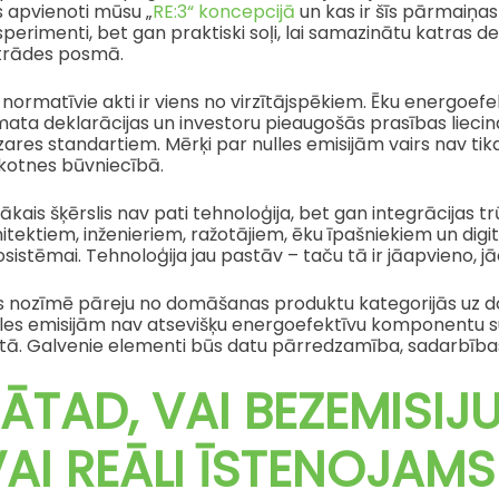
s apvienoti mūsu „
RE:3“ koncepcijā
un kas ir šīs pārmaiņas 
perimenti, bet gan praktiski soļi, lai samazinātu katras d
strādes posmā.
 normatīvie akti ir viens no virzītājspēkiem. Ēku energoef
imata deklarācijas un investoru pieaugošās prasības liec
ares standartiem. Mērķi par nulles emisijām vairs nav tika
kotnes būvniecībā.
lākais šķērslis nav pati tehnoloģija, bet gan integrācijas t
itektiem, inženieriem, ražotājiem, ēku īpašniekiem un dig
sistēmai. Tehnoloģija jau pastāv – taču tā ir jāapvieno, j
s nozīmē pāreju no domāšanas produktu kategorijās uz do
lles emisijām nav atsevišķu energoefektīvu komponentu su
itā. Galvenie elementi būs datu pārredzamība, sadarbības
ĀTAD, VAI BEZEMISIJU
AI REĀLI ĪSTENOJAMS