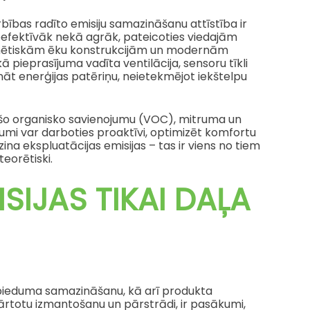
rbības radīto emisiju samazināšanu attīstība ir
goefektīvāk nekā agrāk, pateicoties viedajām
rmētiskām ēku konstrukcijām un modernām
 pieprasījuma vadīta ventilācija, sensoru tīkli
nāt enerģijas patēriņu, neietekmējot iekštelpu
tošo organisko savienojumu (VOC), mitruma un
jumi var darboties proaktīvi, optimizēt komfortu
na ekspluatācijas emisijas – tas ir viens no tiem
teorētiski.
SIJAS TIKAI DAĻA
ospieduma samazināšanu, kā arī produkta
ārtotu izmantošanu un pārstrādi, ir pasākumi,