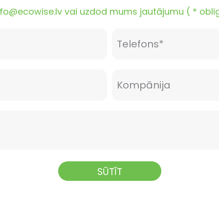
o@ecowise.lv vai uzdod mums jautājumu ( * obligāt