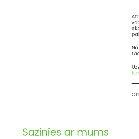
Atb
vec
eko
pal
Nāk
tā
Uz
ko
Ori
Sazinies ar mums