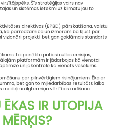
virzītājspēks. Šīs stratēģijas vairs nav
etaļas un sistēmas ietekmi uz klimatu jau to
ektivitātes direktīvas (EPBD) pārskatīšana, valstu
ina, ka pārredzamība un izmērāmība kļūst par
i vizionāri projekti, bet gan gaidāmais standarts
rūkums. Lai panāktu patiesi nulles emisijas,
itālajām platformām ir jādarbojas kā vienotai
āoptimizē un jākontrolē kā vienots veselums.
māšanu par pilnvērtīgiem risinājumiem. Ēka ar
mma, bet gan to mijiedarbības rezultāts laika
 modeļi un ilgtermiņa vērtības radīšana.
 ĒKAS IR UTOPIJA
 MĒRĶIS?