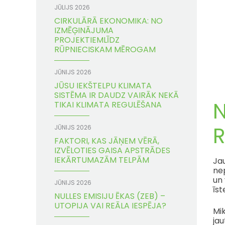
JŪLIJS 2026
CIRKULĀRĀ EKONOMIKA: NO
IZMĒĢINĀJUMA
PROJEKTIEMLĪDZ
RŪPNIECISKAM MĒROGAM
JŪNIJS 2026
JŪSU IEKŠTELPU KLIMATA
SISTĒMA IR DAUDZ VAIRĀK NEKĀ
N
TIKAI KLIMATA REGULĒŠANA
R
JŪNIJS 2026
FAKTORI, KAS JĀŅEM VĒRĀ,
IZVĒLOTIES GAISA APSTRĀDES
IEKĀRTUMAZĀM TELPĀM
Jau
nep
un 
JŪNIJS 2026
īst
NULLES EMISIJU ĒKAS (ZEB) –
UTOPIJA VAI REĀLA IESPĒJA?
Mik
ja