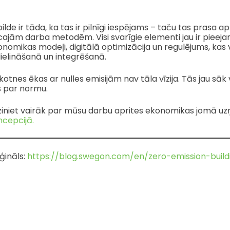
ilde ir tāda, ka tas ir pilnīgi iespējams – taču tas prasa 
ajām darba metodēm. Visi svarīgie elementi jau ir pieeja
nomikas modeļi, digitālā optimizācija un regulējums, kas v
ielināšanā un integrēšanā.
otnes ēkas ar nulles emisijām nav tāla vīzija. Tās jau sāk
s par normu.
ziniet vairāk par mūsu darbu aprites ekonomikas jomā
ncepcijā.
ģināls:
https://blog.swegon.com/en/zero-emission-build