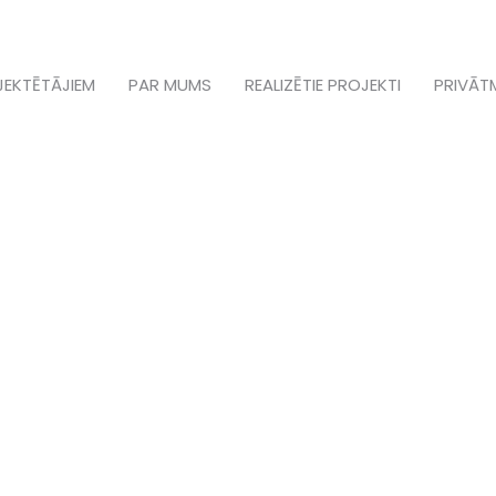
JEKTĒTĀJIEM
PAR MUMS
REALIZĒTIE PROJEKTI
PRIVĀT