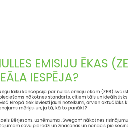
ULLES EMISIJU ĒKAS (Z
EĀLA IESPĒJA?
 ilgu laiku koncepcija par nulles emisiju ēkām (ZEB) svārstā
ieciešams nākotnes standarts, citiem tāls un ideālistisks
visā Eiropā tiek ieviesti jauni noteikumi, arvien aktuālāks kļ
enojams mērķis, un, ja tā, kā to panākt?
aels Bērjesons, uzņēmuma „Swegon“ nākotnes risinājumu un 
utājumam savu pieredzi un zināšanas un nonācis pie secin