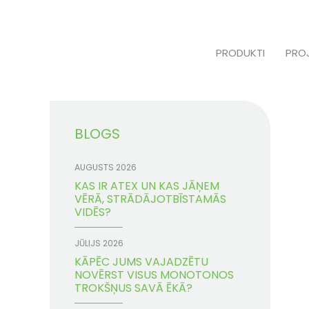
Skip
to
content
PRODUKTI
PRO
BLOGS
AUGUSTS 2026
KAS IR ATEX UN KAS JĀŅEM
VĒRĀ, STRĀDĀJOTBĪSTAMĀS
VIDĒS?
JŪLIJS 2026
KĀPĒC JUMS VAJADZĒTU
NOVĒRST VISUS MONOTONOS
TROKŠŅUS SAVĀ ĒKĀ?