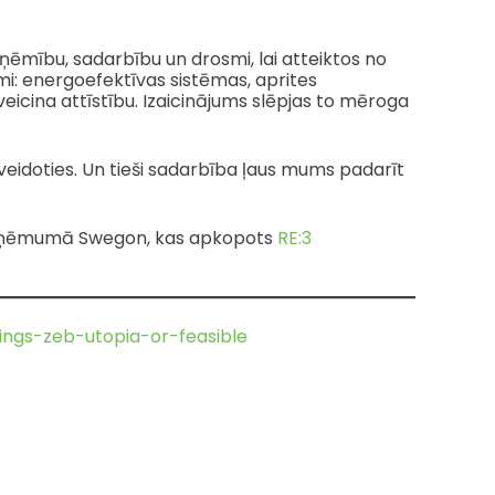
apņēmību, sadarbību un drosmi, lai atteiktos no
mi: energoefektīvas sistēmas, aprites
eicina attīstību. Izaicinājums slēpjas to mēroga
 veidoties. Un tieši sadarbība ļaus mums padarīt
 uzņēmumā Swegon, kas apkopots
RE:3
ings-zeb-utopia-or-feasible