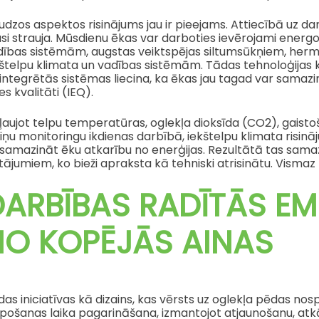
dzos aspektos risinājums jau ir pieejams. Attiecībā uz da
usi strauja. Mūsdienu ēkas var darboties ievērojami ener
dības sistēmām, augstas veiktspējas siltumsūkņiem, he
štelpu klimata un vadības sistēmām. Tādas tehnoloģijas kā
integrētās sistēmas liecina, ka ēkas jau tagad var samazi
es kvalitāti (IEQ).
kļaujot telpu temperatūras, oglekļa dioksīda (CO2), gais
iņu monitoringu ikdienas darbībā, iekštelpu klimata risinā
samazināt ēku atkarību no enerģijas. Rezultātā tas samazi
tājumiem, ko bieži apraksta kā tehniski atrisinātu. Vismaz 
ARBĪBAS RADĪTĀS EMI
NO KOPĒJĀS AINAS
as iniciatīvas kā dizains, kas vērsts uz oglekļa pēdas n
lpošanas laika pagarināšana, izmantojot atjaunošanu, atk