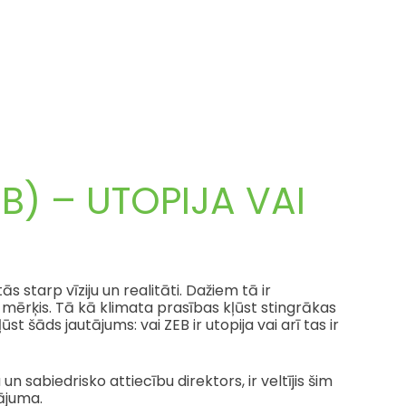
EB) – UTOPIJA VAI
s starp vīziju un realitāti. Dažiem tā ir
 mērķis. Tā kā klimata prasības kļūst stingrākas
ūst šāds jautājums: vai ZEB ir utopija vai arī tas ir
sabiedrisko attiecību direktors, ir veltījis šim
ājuma.