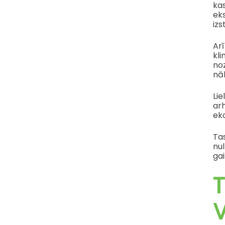
ka
eks
iz
Arī
kl
noz
nā
Lie
arh
eko
Ta
nu
ga
T
V