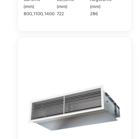
Garums
Dziļums
Augstums
(mm)
(mm)
(mm)
800, 1100, 1400
722
286