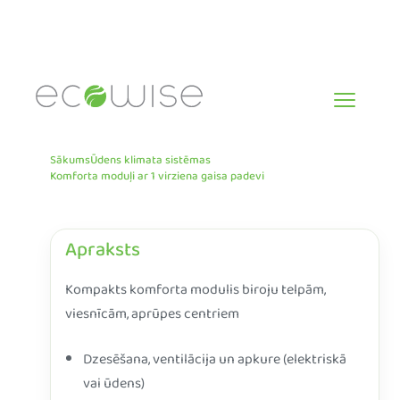
Skip
to
content
Sākums
Ūdens klimata sistēmas
Komforta moduļi ar 1 virziena gaisa padevi
Apraksts
Kompakts komforta modulis biroju telpām,
viesnīcām, aprūpes centriem
Dzesēšana, ventilācija un apkure (elektriskā
vai ūdens)