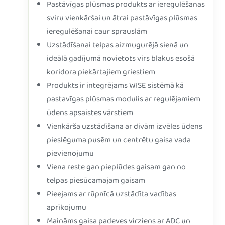
Pastāvīgas plūsmas produkts ar ieregulēšanas
sviru vienkāršai un ātrai pastāvīgas plūsmas
ieregulēšanai caur sprauslām
Uzstādīšanai telpas aizmugurējā sienā un
ideālā gadījumā novietots virs blakus esošā
koridora piekārtajiem griestiem
Produkts ir integrējams WISE sistēmā kā
pastavīgas plūsmas modulis ar regulējamiem
ūdens apsaistes vārstiem
Vienkārša uzstādīšana ar divām izvēles ūdens
pieslēguma pusēm un centrētu gaisa vada
pievienojumu
Viena reste gan pieplūdes gaisam gan no
telpas piesūcamajam gaisam
Pieejams ar rūpnīcā uzstādīta vadības
aprīkojumu
Maināms gaisa padeves virziens ar ADC un