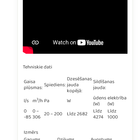
Tehniskie dati
Dzesēšanas
Gaisa
Sildīšanas
Spiediens:
jauda
plūsmas:
jauda:
kopējā:
ūdens
elektrība
3
l/s
m
/h
Pa
W
(W)
(W)
0
0 –
Līdz
Līdz
20 – 200
Līdz 2682
-85
306
4274
1000
Izmērs