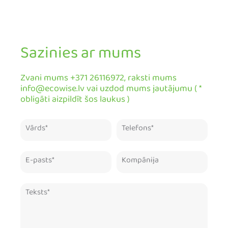
Sazinies ar mums
Zvani mums +371 26116972, raksti mums
info@ecowise.lv vai uzdod mums jautājumu ( *
obligāti aizpildīt šos laukus )