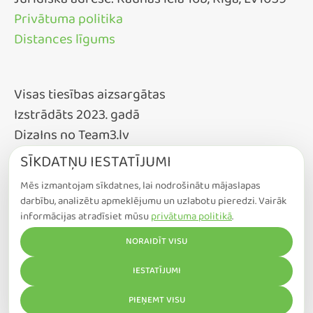
Juridiskā adrese: Raunas iela 16b, Rīga, LV1039
Privātuma politika
Distances līgums
Visas tiesības aizsargātas
Izstrādāts 2023. gadā
DizaIns no Team3.lv
SĪKDATŅU IESTATĪJUMI
Mēs izmantojam sīkdatnes, lai nodrošinātu mājaslapas
darbību, analizētu apmeklējumu un uzlabotu pieredzi. Vairāk
informācijas atradīsiet mūsu
privātuma politikā
.
NORAIDĪT VISU
COOKIE IESTATĪJUMI
IESTATĪJUMI
PIEŅEMT VISU