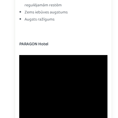
regulējamām restēm
Zems iebūves augstums
Augsts ražīgums
PARAGON Hotel