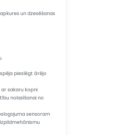
, apkures un dzesēšanas
u
spēja pieslēgt ārējo
 ar sakaru kopni
ību nolasīšanai no
noslogojuma sensoram
 izpildmehānismu