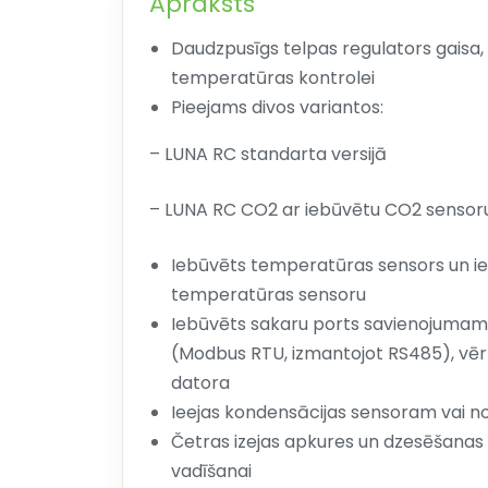
Apraksts
Daudzpusīgs telpas regulators gaisa
temperatūras kontrolei
Pieejams divos variantos:
– LUNA RC standarta versijā
– LUNA RC CO2 ar iebūvētu CO2 sensor
Iebūvēts temperatūras sensors un ie
temperatūras sensoru
Iebūvēts sakaru ports savienojumam
(Modbus RTU, izmantojot RS485), vērt
datora
Ieejas kondensācijas sensoram vai 
Četras izejas apkures un dzesēšanas
vadīšanai