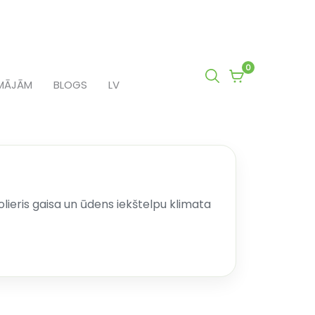
0
0
MĀJĀM
BLOGS
LV
items
in
cart
olieris gaisa un ūdens iekštelpu klimata