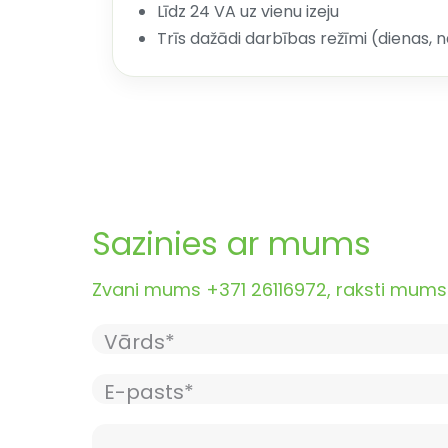
Līdz 24 VA uz vienu izeju
Trīs dažādi darbības režīmi (dienas, 
Sazinies ar mums
Zvani mums +371 26116972, raksti mums i