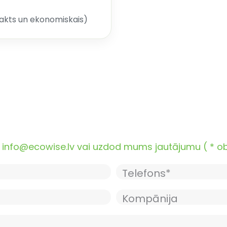
nakts un ekonomiskais)
nfo@ecowise.lv vai uzdod mums jautājumu ( * oblig