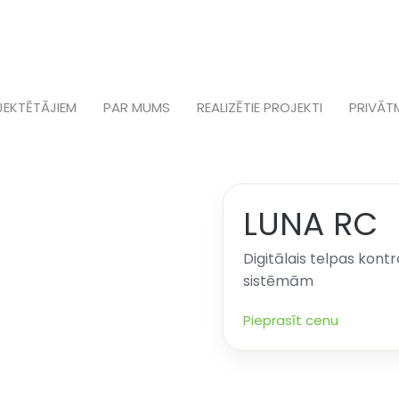
JEKTĒTĀJIEM
PAR MUMS
REALIZĒTIE PROJEKTI
PRIVĀT
s
LUNA RC
Digitālais telpas kontr
sistēmām
Pieprasīt cenu